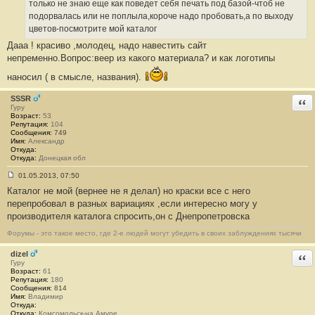
2
только не знаю еще как поведет себя печать под базой-чтоб не
подорвалась или не поплыла,короче надо пробовать,а по выходу
цветов-посмотрите мой каталог
Дааа ! красиво ,молодец, надо навестить сайт
непременно.Вопрос:веер из какого материала? и как логотипы
наносил ( в смысле, названия).
SSSR
Отв
Гуру
Возраст:
53
Репутация:
104
Сообщения:
749
Имя:
Александр
Откуда:
Откуда:
Донецкая обл
01.05.2013, 07:50
С
Каталог не мой (вернее не я делал) но краски все с него
о
о
перепробовал в разных вариациях ,если интересно могу у
б
производителя каталога спросить,он с Днепропетровска
щ
е
н
Форумы - это такое место, где 2-е людей могут убедить в своих заблуждениях тысячи
и
е
dizel
Отв
#
Гуру
1
Возраст:
61
3
Репутация:
180
Сообщения:
814
Имя:
Владимир
Откуда:
Откуда:
Комсомольск-на Амуре