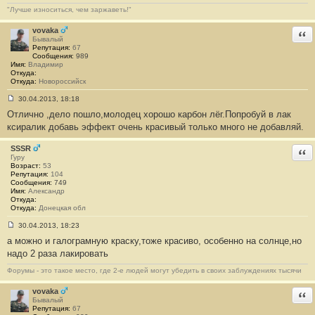
"Лучше износиться, чем заржаветь!"
vovaka
Отв
Бывалый
Репутация:
67
Сообщения:
989
Имя:
Владимир
Откуда:
Откуда:
Новороссийск
30.04.2013, 18:18
С
Отлично ,дело пошло,молодец хорошо карбон лёг.Попробуй в лак
о
о
ксиралик добавь эффект очень красивый только много не добавляй.
б
щ
е
SSSR
Отв
н
Гуру
и
Возраст:
53
е
Репутация:
104
#
Сообщения:
749
3
Имя:
Александр
Откуда:
Откуда:
Донецкая обл
30.04.2013, 18:23
С
а можно и галограмную краску,тоже красиво, особенно на солнце,но
о
о
надо 2 раза лакировать
б
щ
Форумы - это такое место, где 2-е людей могут убедить в своих заблуждениях тысячи
е
н
и
vovaka
Отв
е
Бывалый
#
Репутация:
67