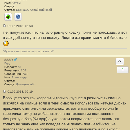
Имя:
Артем
Откуда:
Откуда:
Барнаул, Алтайский край
ICQ
Сайт
01.05.2013, 05:53
С
т.е. получается, что на галограмную краску принт не положишь, а вот
о
о
в лак добавочку я точно возьму. Людям же нравиться что б блестело
б
щ
е
н
"Лучше износиться, чем заржаветь!"
и
е
SSSR
#
Ответи
Гуру
1
Возраст:
0
53
1
Репутация:
104
Сообщения:
749
Имя:
Александр
Откуда:
Откуда:
Донецкая обл
01.05.2013, 06:19
С
Вообще то это как ксералики,только крупнее в разы,очень сильно
о
о
искрятся на солнце,если в тени смысла использовать нету,на дисках
б
прикольно смотрятся,на зеркалах,так вот в лак вообще то они (и
щ
е
ксералики тоже) не добавляются,а по технологии положенно в
н
безцветную базу(биндэр) а уже потом вскрывается все лаком,вот
и
е
только не знаю еще как поведет себя печать под базой-чтоб не
#
подорвалась или не поплыла,короче надо пробовать,а по выходу
1