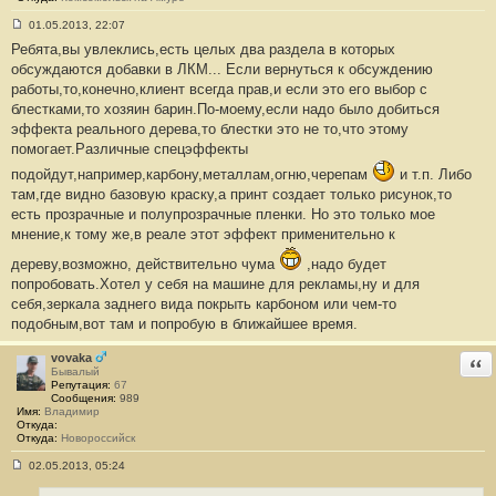
01.05.2013, 22:07
С
Ребята,вы увлеклись,есть целых два раздела в которых
о
о
обсуждаются добавки в ЛКМ... Если вернуться к обсуждению
б
работы,то,конечно,клиент всегда прав,и если это его выбор с
щ
е
блестками,то хозяин барин.По-моему,если надо было добиться
н
эффекта реального дерева,то блестки это не то,что этому
и
е
помогает.Различные спецэффекты
#
1
подойдут,например,карбону,металлам,огню,черепам
и т.п. Либо
4
там,где видно базовую краску,а принт создает только рисунок,то
есть прозрачные и полупрозрачные пленки. Но это только мое
мнение,к тому же,в реале этот эффект применительно к
дереву,возможно, действительно чума
,надо будет
попробовать.Хотел у себя на машине для рекламы,ну и для
себя,зеркала заднего вида покрыть карбоном или чем-то
подобным,вот там и попробую в ближайшее время.
vovaka
Отв
Бывалый
Репутация:
67
Сообщения:
989
Имя:
Владимир
Откуда:
Откуда:
Новороссийск
02.05.2013, 05:24
С
о