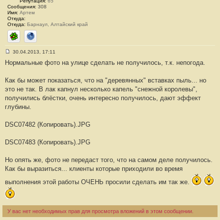
Репутация:
65
Сообщения:
308
Имя:
Артем
Откуда:
Откуда:
Барнаул, Алтайский край
ICQ
Сайт
30.04.2013, 17:11
С
Нормальные фото на улице сделать не получилось, т.к. непогода.
о
о
б
Как бы может показаться, что на "деревянных" вставках пыль... но
щ
е
это не так. В лак капнул несколько капель "снежной королевы",
н
получились блёстки, очень интересно получилось, дают эффект
и
е
глубины.
#
2
DSC07482 (Копировать).JPG
DSC07483 (Копировать).JPG
Но опять же, фото не передаст того, что на самом деле получилось.
Как бы выразиться... клиенты которые приходили во время
выполнения этой работы ОЧЕНЬ просили сделать им так же.
У вас нет необходимых прав для просмотра вложений в этом сообщении.