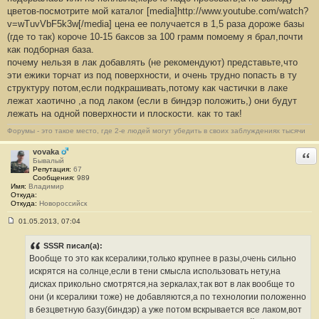
1
цветов-посмотрите мой каталог [media]http://www.youtube.com/watch?
v=wTuvVbF5k3w[/media] цена ее получается в 1,5 раза дороже базы
(где то так) короче 10-15 баксов за 100 грамм помоему я брал,почти
как подборная база.
почему нельзя в лак добавлять (не рекомендуют) представьте,что
эти ежики торчат из под поверхности, и очень трудно попасть в ту
структуру потом,если подкрашивать,потому как частички в лаке
лежат хаотично ,а под лаком (если в биндэр положить,) они будут
лежать на одной поверхности и плоскости. как то так!
Форумы - это такое место, где 2-е людей могут убедить в своих заблуждениях тысячи
vovaka
Отв
Бывалый
Репутация:
67
Сообщения:
989
Имя:
Владимир
Откуда:
Откуда:
Новороссийск
01.05.2013, 07:04
С
о
о
SSSR писал(а):
б
Вообще то это как ксералики,только крупнее в разы,очень сильно
щ
е
искрятся на солнце,если в тени смысла использовать нету,на
н
дисках прикольно смотрятся,на зеркалах,так вот в лак вообще то
и
е
они (и ксералики тоже) не добавляются,а по технологии положенно
#
в безцветную базу(биндэр) а уже потом вскрывается все лаком,вот
1