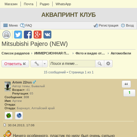
Магазин
Почта
Радио
WhatsApp
АКВАПРИНТ КЛУБ
Меню
FAQ
Регистрация
Вход
Mitsubishi Pajero (NEW)
Список разделов
ИММЕРСИОННАЯ ПЕЧАТЬ
Фото и видео отчёт по аквапечати
Автомобили
Ответить
15 сообщений • Страница 1 из 1
Artem 22rus
Ответи
Автор темы, Бывалый
Возраст:
41
1
Репутация:
65
Сообщения:
308
Имя:
Артем
Откуда:
Откуда:
Барнаул, Алтайский край
ICQ
Сайт
30.04.2013, 17:06
С
о
Ничего особенного, пластик по низу был очень сильно
о