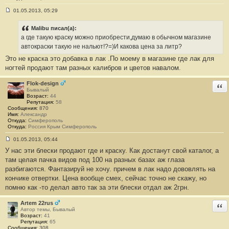
01.05.2013, 05:29
С
о
о
Malibu писал(а):
б
а где такую краску можно приобрести,думаю в обычном магазине
щ
е
автокраски такую не нальют!?=)И какова цена за литр?
н
Это не краска это добавка в лак .По моему в магазине где лак для
и
е
ногтей продают там разных калибров и цветов навалом.
#
8
Flok-design
Отв
Бывалый
Возраст:
44
Репутация:
58
Сообщения:
870
Имя:
Александр
Откуда:
Симферополь
Откуда:
Россия Крым Симферополь
01.05.2013, 05:44
С
У нас эти блески продают где и краску. Как достанут свой каталог, а
о
о
там целая пачка видов под 100 на разных базах аж глаза
б
разбигаются. Фантазируй не хочу. причем в лак надо дововлять на
щ
е
кончике отвертки. Цена вообще смех, сейчас точно не скажу, но
н
помню как -то делал авто так за эти блески отдал аж 2грн.
и
е
#
Artem 22rus
Отв
9
Автор темы, Бывалый
Возраст:
41
Репутация:
65
Сообщения:
308