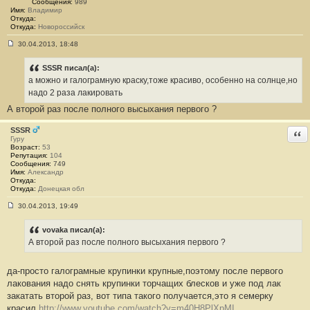
4
Сообщения:
989
Имя:
Владимир
Откуда:
Откуда:
Новороссийск
30.04.2013, 18:48
С
о
о
SSSR писал(а):
б
а можно и галограмную краску,тоже красиво, особенно на солнце,но
щ
е
надо 2 раза лакировать
н
А второй раз после полного высыхания первого ?
и
е
#
SSSR
Отв
5
Гуру
Возраст:
53
Репутация:
104
Сообщения:
749
Имя:
Александр
Откуда:
Откуда:
Донецкая обл
30.04.2013, 19:49
С
о
о
vovaka писал(а):
б
А второй раз после полного высыхания первого ?
щ
е
н
да-просто галограмные крупинки крупные,поэтому после первого
и
е
лакования надо снять крупинки торчащих блесков и уже под лак
#
закатать второй раз, вот типа такого получается,это я семерку
6
красил
http://www.youtube.com/watch?v=m40H8PlXpMI