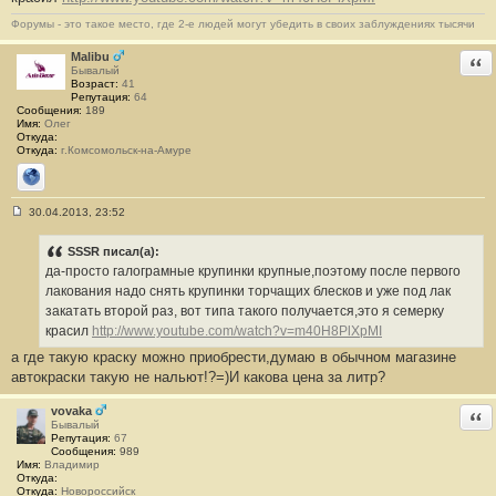
Форумы - это такое место, где 2-е людей могут убедить в своих заблуждениях тысячи
Malibu
Отв
Бывалый
Возраст:
41
Репутация:
64
Сообщения:
189
Имя:
Олег
Откуда:
Откуда:
г.Комсомольск-на-Амуре
Сайт
30.04.2013, 23:52
С
о
о
SSSR писал(а):
б
да-просто галограмные крупинки крупные,поэтому после первого
щ
е
лакования надо снять крупинки торчащих блесков и уже под лак
н
закатать второй раз, вот типа такого получается,это я семерку
и
е
красил
http://www.youtube.com/watch?v=m40H8PlXpMI
#
а где такую краску можно приобрести,думаю в обычном магазине
7
автокраски такую не нальют!?=)И какова цена за литр?
vovaka
Отв
Бывалый
Репутация:
67
Сообщения:
989
Имя:
Владимир
Откуда:
Откуда:
Новороссийск