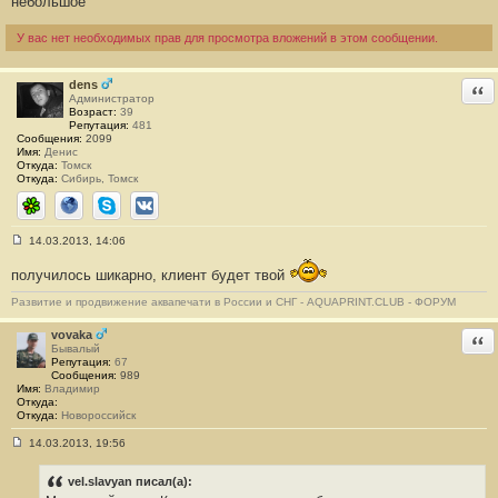
небольшое
б
щ
е
У вас нет необходимых прав для просмотра вложений в этом сообщении.
н
и
е
dens
Отв
#
Администратор
1
Возраст:
39
Репутация:
481
Сообщения:
2099
Имя:
Денис
Откуда:
Томск
Откуда:
Сибирь, Томск
ICQ
Сайт
Skype
ВКонтакте
14.03.2013, 14:06
С
о
получилось шикарно, клиент будет твой
о
б
Развитие и продвижение аквапечати в России и СНГ - AQUAPRINT.CLUB - ФОРУМ
щ
е
н
vovaka
Отв
и
Бывалый
е
Репутация:
67
#
Сообщения:
989
2
Имя:
Владимир
Откуда:
Откуда:
Новороссийск
14.03.2013, 19:56
С
о
о
vel.slavyan писал(а):
б