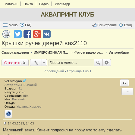
Магазин
Почта
Радио
WhatsApp
АКВАПРИНТ КЛУБ
Меню
FAQ
Регистрация
Вход
Крышки ручек дверей ваз2110
Список разделов
ИММЕРСИОННАЯ ПЕЧАТЬ
Фото и видео отчёт по аквапечати
Автомобили
Ответить
7 сообщений • Страница 1 из 1
vel.slavyan
Ответи
Автор темы, Бывалый
Возраст:
41
−
Репутация:
26
Сообщения:
854
Имя:
Виталий
Откуда:
Откуда:
Украина Харьков
Сайт
14.03.2013, 14:03
С
Маленький заказ. Клиент попросил на пробу что то ему сделать
о
о