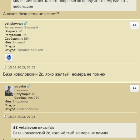
Маленький заказ. Клиент попросил на пробу что то ему сделать
щ
е
небольшое
н
А какая база если не секрет?
и
е
#
vel.slavyan
Отв
3
Автор темы, Бывалый
Возраст:
41
Репутация:
26
Сообщения:
854
Имя:
Виталий
Откуда:
Откуда:
Украина Харьков
Сайт
15.03.2013, 06:58
С
База новоловский 2к, ярко жёлтый, номера не помню
о
о
б
щ
vovaka
Отв
е
Бывалый
н
Репутация:
67
и
Сообщения:
989
е
Имя:
Владимир
#
Откуда:
4
Откуда:
Новороссийск
15.03.2013, 07:05
С
о
о
vel.slavyan писал(а):
б
База новоловский 2к, ярко жёлтый, номера не помню
щ
е