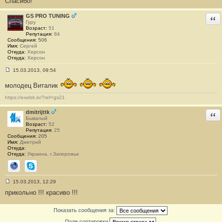
Спасибо!
н
и
е
GS PRO TUNING
Отв
#
Гуру
5
Возраст:
51
Репутация:
84
Сообщения:
506
Имя:
Сергей
Откуда:
Херсон
Откуда:
Херсон
15.03.2013, 09:54
С
о
молодец Виталик
о
б
https://exebit.io/?ref=gs21
щ
е
н
dmitrijttk
Отв
и
Бывалый
е
Возраст:
52
#
Репутация:
25
6
Сообщения:
205
Имя:
Дмитрий
Откуда:
Откуда:
Украина, г.Запорожье
Сайт
Skype
15.03.2013, 12:29
С
прикольно !!! красиво !!!
о
о
б
Показать сообщения за:
щ
е
Поле сортировки
н