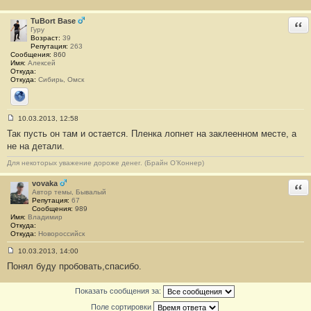
о
б
щ
TuBort Base
Отв
е
Гуру
н
Возраст:
39
и
Репутация:
263
е
Сообщения:
860
#
Имя:
Алексей
3
Откуда:
Откуда:
Сибирь, Омск
Сайт
10.03.2013, 12:58
С
Так пусть он там и остается. Пленка лопнет на заклеенном месте, а
о
о
не на детали.
б
щ
Для некоторых уважение дороже денег. (Брайн О’Коннер)
е
н
и
vovaka
Отв
е
Автор темы, Бывалый
#
Репутация:
67
4
Сообщения:
989
Имя:
Владимир
Откуда:
Откуда:
Новороссийск
10.03.2013, 14:00
С
Понял буду пробовать,спасибо.
о
о
б
Показать сообщения за:
щ
е
Поле сортировки
н