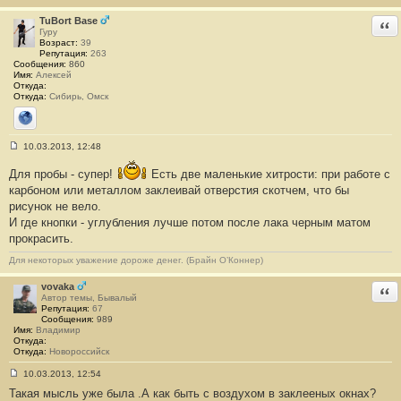
и
TuBort Base
е
Отв
#
Гуру
1
Возраст:
39
Репутация:
263
Сообщения:
860
Имя:
Алексей
Откуда:
Откуда:
Сибирь, Омск
Сайт
10.03.2013, 12:48
С
о
Для пробы - супер!
Есть две маленькие хитрости: при работе с
о
б
карбоном или металлом заклеивай отверстия скотчем, что бы
щ
рисунок не вело.
е
н
И где кнопки - углубления лучше потом после лака черным матом
и
прокрасить.
е
#
Для некоторых уважение дороже денег. (Брайн О’Коннер)
2
vovaka
Отв
Автор темы, Бывалый
Репутация:
67
Сообщения:
989
Имя:
Владимир
Откуда:
Откуда:
Новороссийск
10.03.2013, 12:54
С
Такая мысль уже была .А как быть с воздухом в заклееных окнах?
о