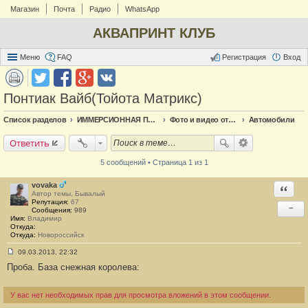
Магазин
Почта
Радио
WhatsApp
АКВАПРИНТ КЛУБ
Меню
FAQ
Регистрация
Вход
Понтиак Вайб(Тойота Матрикс)
Список разделов
ИММЕРСИОННАЯ ПЕЧАТЬ
Фото и видео отчёт по аквапечати
Автомобили
Ответить
5 сообщений • Страница 1 из 1
vovaka
Ответи
Автор темы, Бывалый
Репутация:
67
−
Сообщения:
989
Имя:
Владимир
Откуда:
Откуда:
Новороссийск
09.03.2013, 22:32
С
Проба. База снежная королева:
о
о
б
щ
У вас нет необходимых прав для просмотра вложений в этом сообщении.
е
н