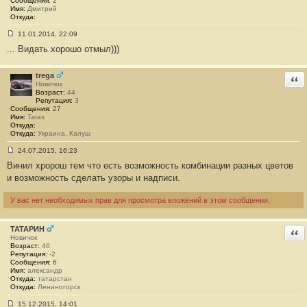
Сообщения:
2
Имя:
Дмитрий
Откуда:
11.01.2014, 22:09
С
... Видать хорошо отмыл)))
о
о
б
щ
trega
Отв
е
Новичок
н
Возраст:
44
и
Репутация:
3
е
Сообщения:
27
#
Имя:
Taras
1
Откуда:
0
Откуда:
Украина, Калуш
24.07.2015, 16:23
С
Винил хророш тем что есть возможность комбинации разных цветов
о
о
и возможность сделать узоры и надписи.
б
щ
е
У вас нет необходимых прав для просмотра вложений в этом сообщении.
н
и
е
ТАТАРИН
Отв
#
Новичок
1
Возраст:
46
1
Репутация:
-2
Сообщения:
6
Имя:
александр
Откуда:
татарстан
Откуда:
Лениногорск
15.12.2015, 14:01