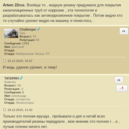
С
Artem 22rus
, Вообще то , жидкую резину придумали для покрытия
о
о
канализационных труб от коррозии , эта технология и
б
разрабатывалась как антикоррозионное покрытие . Потом видно кто
щ
е
то случайно уронил ведро на машину и понеслось .
н
и
е
Challenger
Отв
#
Гуру
1
Возраст:
55
2
Репутация:
86
Сообщения:
1593
Имя:
Дмитрий
Откуда:
Откуда:
Набережные Челны, РТ
15.12.2015, 15:37
С
И ведь удачно уронил, в тему!
о
о
б
щ
ТАТАРИН
Ответи
е
Новичок
н
Возраст:
46
-1
и
Репутация:
-2
е
Сообщения:
6
#
Имя:
александр
1
Откуда:
татарстан
3
Откуда:
Лениногорск
18.12.2015, 11:32
С
Только это полная ерунда , пробывали и дип и китай всех
о
о
производителей резины передрали , мое мнение это полное г....о ,
б
лучше пленки ничего нет.
щ