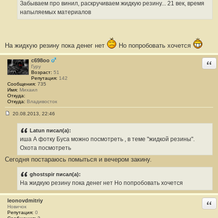
Забываем про винил, раскручиваем жидкую резину... 21 век, время
щ
е
напыляемых материалов
н
и
е
#
8
На жидкую резину пока денег нет
Но попробовать хочется
c698oo
Отв
Гуру
Возраст:
51
Репутация:
142
Сообщения:
735
Имя:
Михаил
Откуда:
Откуда:
Владивосток
20.08.2013, 22:46
С
о
о
Latun писал(а):
б
иша А фотку Буса можно посмотреть , в теме "жидкой резины".
щ
е
Охота посмотреть
н
Сегодня постараюсь помыться и вечером закину.
и
е
#
ghostspir писал(а):
9
На жидкую резину пока денег нет Но попробовать хочется
leonovdmitriy
Отв
Новичок
Репутация:
0