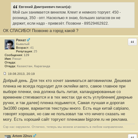
о
о
Евгений Дмитриевич писал(а):
б
Мой сын занимается винилом. Клеит и немного торгует. 450 -
щ
е
розница, 350 - опт. Насколько я знаю, больших запасов он не
н
держит, если надо - привезёт. Позвони - 89529462922.
и
е
ОК СПАСИБО! Позвоню а город какой ?
#
3
Ринат
Отв
Бывалый
Возраст:
41
Репутация:
25
Сообщения:
129
Имя:
Ринат
Откуда:
Откуда:
Казахстан, Караганда
19.08.2013, 20:19
С
Добрый день. Для тех кто хочет заниматься автовинилом. Дешевая
о
о
пленка не всегда подходит для оклейки авто, самое главное при
б
выборе пленки, она должна быть литая, каландрированные со
щ
е
временем стягиваются и в тех местах где есть углубления( дверные
н
ручки, и так далее) пленка подымется, Самая лучшая и дорогая
и
е
3м1080 серии, вариантов текстуры много. Есть еще китай catpiano,
#
говорят хорошая, но сам не пользовал так что ничего сказать не
4
могу. Есть хороший сайт торгуют пленками bigzone.ru не реклама.
Сэр нас окружили. Отлично, теперь мы можем атаковать в любом направлении.
Artem 22rus
Отв