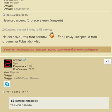
Имя:
Михаил
Откуда:
Откуда:
Владивосток
21.12.2015, 08:00
С
Немного моего. Это все винил (жидкий)
о
о
б
щ
Добавлено спустя 3 минуты 56 секунд:
е
н
Не реклама , так мои работы
. Если кому интересно моя
и
страничка #plastidip_vl25
е
#
1
У вас нет необходимых прав для просмотра вложений в этом сообщении.
8
orphan
Отв
Гуру
Репутация:
128
Сообщения:
2828
Имя:
Сергей
Откуда:
Откуда:
ХМАО-Югра, Нальчик
Skype
21.12.2015, 11:10
С
о
о
c698oo писал(а):
б
так мои работы
щ
е