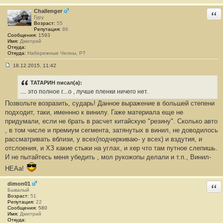
е
н
Challenger
Отв
и
Гуру
е
Возраст:
55
#
Репутация:
86
1
Сообщения:
1593
4
Имя:
Дмитрий
Откуда:
Откуда:
Набережные Челны, РТ
18.12.2015, 11:42
С
о
о
ТАТАРИН писал(а):
б
.... это полное г....о , лучше пленки ничего нет.
щ
е
Позвольте возразить, сударь! Данное выражение в большей степени
н
подходит, таки, именнно к винилу. Гаже материала еще не
и
е
придумали, если не брать в расчет китайскую "резину". Сколько авто
#
, в том числе и премиум сегмента, затянутых в винил, не доводилось
1
5
рассматривать вблизи, у всех(подчеркиваю- у всех) и вздутия, и
отслоения, и ХЗ какие стыки на углах, и хер что там путное слепишь.
И не пытайтесь меня убедить , мол рукожопы делали и т.п., Винил-
НЕАа!
dimon01
Отв
Бывалый
Возраст:
51
Репутация:
22
Сообщения:
580
Имя:
Дмитрий
Откуда: