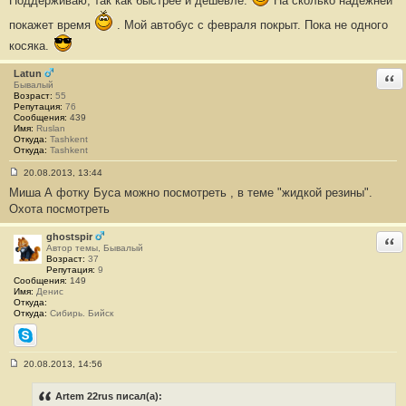
Поддерживаю, так как быстрее и дешевле.
На сколько надежней
е
#
покажет время
. Мой автобус с февраля покрыт. Пока не одного
6
косяка.
Latun
Отв
Бывалый
Возраст:
55
Репутация:
76
Сообщения:
439
Имя:
Ruslan
Откуда:
Tashkent
Откуда:
Tashkent
20.08.2013, 13:44
С
Миша А фотку Буса можно посмотреть , в теме "жидкой резины".
о
о
Охота посмотреть
б
щ
е
ghostspir
Отв
н
Автор темы, Бывалый
и
Возраст:
37
е
Репутация:
9
#
Сообщения:
149
7
Имя:
Денис
Откуда:
Откуда:
Сибирь. Бийск
Skype
20.08.2013, 14:56
С
о
о
Artem 22rus писал(а):
б