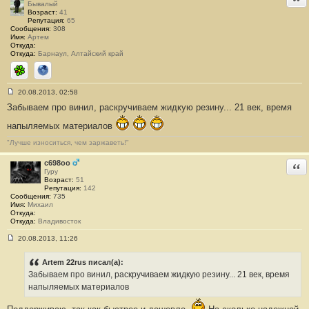
Бывалый
Возраст:
41
Репутация:
65
Сообщения:
308
Имя:
Артем
Откуда:
Откуда:
Барнаул, Алтайский край
ICQ
Сайт
20.08.2013, 02:58
С
Забываем про винил, раскручиваем жидкую резину... 21 век, время
о
о
б
напыляемых материалов
щ
е
"Лучше износиться, чем заржаветь!"
н
и
c698oo
Отв
е
Гуру
#
Возраст:
51
5
Репутация:
142
Сообщения:
735
Имя:
Михаил
Откуда:
Откуда:
Владивосток
20.08.2013, 11:26
С
о
о
Artem 22rus писал(а):
б
Забываем про винил, раскручиваем жидкую резину... 21 век, время
щ
е
напыляемых материалов
н
и