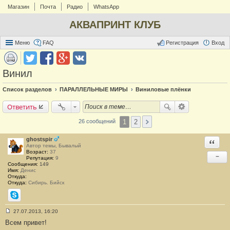
Магазин
Почта
Радио
WhatsApp
АКВАПРИНТ КЛУБ
Меню
FAQ
Регистрация
Вход
Винил
Список разделов
ПАРАЛЛЕЛЬНЫЕ МИРЫ
Виниловые плёнки
Ответить
1
2
26 сообщений
ghostspir
Ответи
Автор темы, Бывалый
Возраст:
37
−
Репутация:
9
Сообщения:
149
Имя:
Денис
Откуда:
Откуда:
Сибирь. Бийск
Skype
27.07.2013, 16:20
С
Всем привет!
о
о