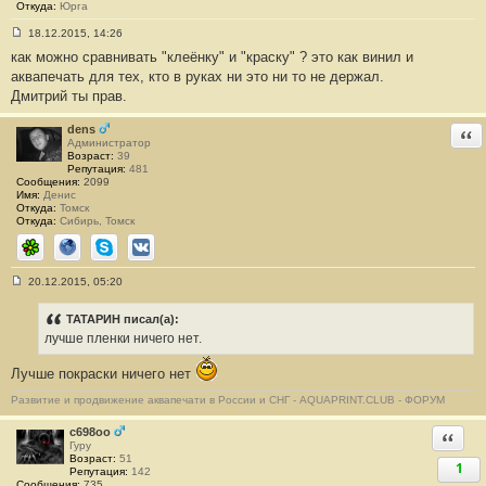
Откуда:
Юрга
18.12.2015, 14:26
С
как можно сравнивать "клеёнку" и "краску" ? это как винил и
о
о
аквапечать для тех, кто в руках ни это ни то не держал.
б
Дмитрий ты прав.
щ
е
н
dens
Отв
и
Администратор
е
Возраст:
39
#
Репутация:
481
1
Сообщения:
2099
6
Имя:
Денис
Откуда:
Томск
Откуда:
Сибирь, Томск
ICQ
Сайт
Skype
ВКонтакте
20.12.2015, 05:20
С
о
о
ТАТАРИН писал(а):
б
лучше пленки ничего нет.
щ
е
н
Лучше покраски ничего нет
и
е
Развитие и продвижение аквапечати в России и СНГ - AQUAPRINT.CLUB - ФОРУМ
#
1
c698oo
Ответи
7
Гуру
Возраст:
51
1
Репутация:
142
Сообщения:
735