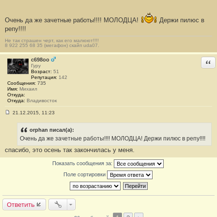
н
и
е
#
Очень да же зачетные работы!!!! МОЛОДЦА!
Держи пилюс в
1
репу!!!!
9
Не так страшен черт, как его малюют!!!!
8 922 255 68 35 (мегафон) скайп uda07.
c698oo
Отв
Гуру
Возраст:
51
Репутация:
142
Сообщения:
735
Имя:
Михаил
Откуда:
Откуда:
Владивосток
21.12.2015, 11:23
С
о
о
orphan писал(а):
б
Очень да же зачетные работы!!!! МОЛОДЦА! Держи пилюс в репу!!!!
щ
е
спасибо, это осень так закончилась у меня.
н
и
Показать сообщения за:
е
#
Поле сортировки
2
0
Ответить