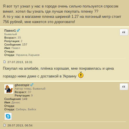
б
Я вот тут узнал у нас в городе очень сильно пользуется спросом
щ
е
винил. хотел бы узнать где лучше покупать пленку ??
н
А то у нас в магазине пленка шириной 1.27 на погонный метр стоит
и
е
756 рублей, мне кажется это дороговато!
#
1
Павел1
Отв
Бывалый
Возраст:
35
Репутация:
2
Сообщения:
157
Имя:
Павел
Откуда:
Откуда:
Украина,Харьков
27.07.2013, 16:31
С
Покупал на алибабе, плёнка хорошая, мне понравилась и цена
о
о
б
гораздо ниже даже с доставкой в Украину
щ
е
ghostspir
Отв
н
Автор темы, Бывалый
и
Возраст:
37
е
Репутация:
9
#
Сообщения:
149
2
Имя:
Денис
Откуда:
Откуда:
Сибирь. Бийск
Skype
28.07.2013, 06:54
С