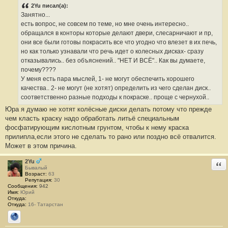
о
2Yu писал(а):
б
Занятно...
щ
е
есть вопрос, не совсем по теме, но мне очень интересно..
н
обращался в конторы которые делают двери, слесарничают и пр,
и
е
они все были готовы покрасить все что угодно что влезет в их печь,
#
но как только узнавали что речь идет о колесных дисках- сразу
5
6
отказывались.. без объяснений.. "НЕТ И ВСЁ".. Как вы думаете,
почему????
У меня есть пара мыслей, 1- не могут обеспечить хорошего
качества.. 2- не могут (не хотят) определить из чего сделан диск..
соответственно разные подходы к покраске.. проще с чернухой..
Юра я думаю не хотят колёсные диски делать потому что прежде
чем класть краску надо обработать литьё специальным
фосфатирующим кислотным грунтом, чтобы к нему краска
прилипла,если этого не сделать то рано или поздно всё отвалится.
Может в этом причина.
2Yu
Отв
Бывалый
Возраст:
63
Репутация:
30
Сообщения:
942
Имя:
Юрий
Откуда:
Откуда:
16- Татарстан
Сайт