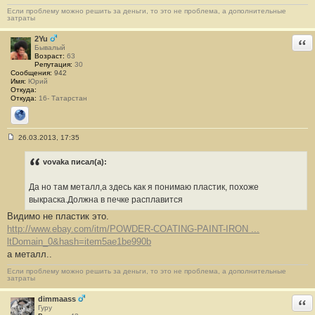
4
Если проблему можно решить за деньги, то это не проблема, а дополнительные
4
затраты
2Yu
Отв
Бывалый
Возраст:
63
Репутация:
30
Сообщения:
942
Имя:
Юрий
Откуда:
Откуда:
16- Татарстан
Сайт
26.03.2013, 17:35
С
о
о
vovaka писал(а):
б
щ
е
Да но там металл,а здесь как я понимаю пластик, похоже
н
выкраска.Должна в печке расплавится
и
е
Видимо не пластик это.
#
http://www.ebay.com/itm/POWDER-COATING-PAINT-IRON ...
4
5
ltDomain_0&hash=item5ae1be990b
а металл..
Если проблему можно решить за деньги, то это не проблема, а дополнительные
затраты
dimmaass
Отв
Гуру