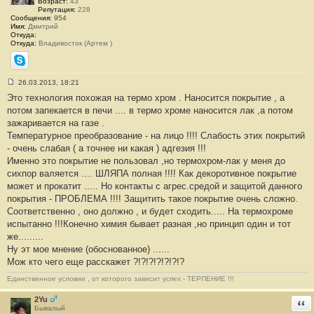
Возраст:
43
Репутация:
228
Сообщения:
954
Имя:
Дмитрий
Откуда:
Откуда:
Владивосток (Артем )
Skype
26.03.2013, 18:21
С
Это технология похожая на термо хром . Наносится покрытие , а
о
о
потом запекается в печи .... в термо хроме наносится лак ,а потом
б
зажаривается на газе .
щ
е
Температурное преобразование - на лицо !!!! Слабость этих покрытий
н
- очень слабая ( а точнее ни какая ) адгезия !!!
и
е
Именно это покрытие не пользовал ,но термохром-лак у меня до
#
сихпор валяется .... ШЛЯПА полная !!!! Как декоротивное покрытие
4
6
может и прокатит ..... Но контакты с агрес.средой и защитой данного
покрытия - ПРОБЛЕМА !!!! Защитить такое покрытие очень сложно.
Соответственно , оно должно , и будет сходить..... На термохроме
испытанно !!!Конечно химия бывает разная ,но принцип один и тот
же.........
Ну эт мое мнение (обоснованное) ......
Мож кто чего еще расскажет ?!?!?!?!?!?!?
Единственное условие , от которого зависит успех - ТЕРПЕНИЕ !!!
2Yu
Отв
Бывалый