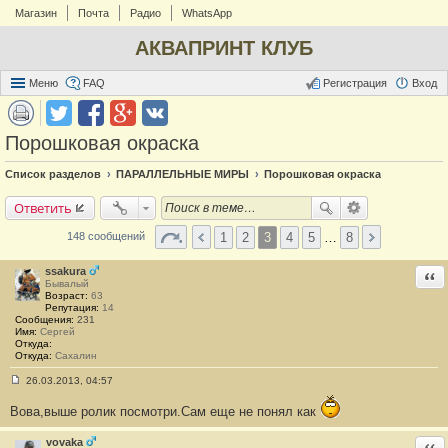
Магазин
Почта
Радио
WhatsApp
АКВАПРИНТ КЛУБ
Меню
FAQ
Регистрация
Вход
Порошковая окраска
Список разделов
ПАРАЛЛЕЛЬНЫЕ МИРЫ
Порошковая окраска
Ответить
1
2
3
4
5
…
8
148 сообщений
ssakura
Отв
Бывалый
Возраст:
63
Репутация:
14
Сообщения:
231
Имя:
Сергей
Откуда:
Откуда:
Сахалин
26.03.2013, 04:57
С
о
Вова,выше ролик посмотри.Сам еще не понял как
о
б
щ
vovaka
Отв