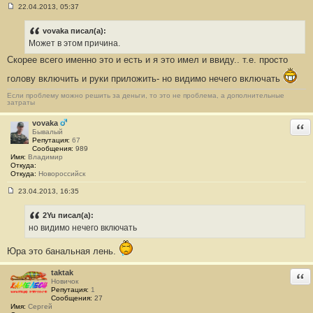
22.04.2013, 05:37
С
о
о
vovaka писал(а):
б
Может в этом причина.
щ
е
Скорее всего именно это и есть и я это имел и ввиду.. т.е. просто
н
и
голову включить и руки приложить- но видимо нечего включать
е
#
Если проблему можно решить за деньги, то это не проблема, а дополнительные
5
затраты
7
vovaka
Отв
Бывалый
Репутация:
67
Сообщения:
989
Имя:
Владимир
Откуда:
Откуда:
Новороссийск
23.04.2013, 16:35
С
о
о
2Yu писал(а):
б
но видимо нечего включать
щ
е
н
Юра это банальная лень.
и
е
taktak
#
Отв
5
Новичок
8
Репутация:
1
Сообщения:
27
Имя:
Сергей