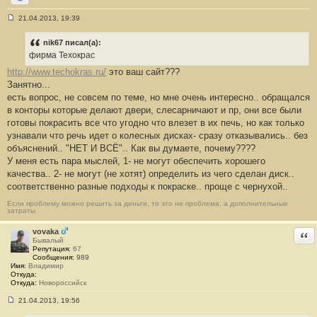
Сайт
21.04.2013, 19:39
С
о
о
nik67 писал(а):
б
фирма Техокрас
щ
е
http://www.techokras.ru/
это ваш сайт???
н
Занятно...
и
е
есть вопрос, не совсем по теме, но мне очень интересно.. обращался
#
в конторы которые делают двери, слесарничают и пр, они все были
5
5
готовы покрасить все что угодно что влезет в их печь, но как только
узнавали что речь идет о колесных дисках- сразу отказывались.. без
объяснений.. "НЕТ И ВСЁ".. Как вы думаете, почему????
У меня есть пара мыслей, 1- не могут обеспечить хорошего
качества.. 2- не могут (не хотят) определить из чего сделан диск..
соответственно разные подходы к покраске.. проще с чернухой..
Если проблему можно решить за деньги, то это не проблема, а дополнительные
затраты
vovaka
Отв
Бывалый
Репутация:
67
Сообщения:
989
Имя:
Владимир
Откуда:
Откуда:
Новороссийск
21.04.2013, 19:56
С
о