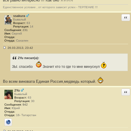
все равно интересно !!! Как оно ?!?!?!?!
б
щ
Единственное условие , от которого зависит успех - ТЕРПЕНИЕ !!!
е
н
и
ssakura
Отв
е
Бывалый
#
Возраст:
63
4
Репутация:
14
8
Сообщения:
231
Имя:
Сергей
Откуда:
Откуда:
Сахалин
26.03.2013, 23:42
С
о
о
2Yu писал(а):
б
щ
ЗЫ. спасибо
Значит кто то где то мне минуснул
е
н
и
е
Во всем виновата Единая Россия,медведь который.
#
4
9
2Yu
Отв
Бывалый
Возраст:
63
Репутация:
30
Сообщения:
942
Имя:
Юрий
Откуда:
Откуда:
16- Татарстан
Сайт