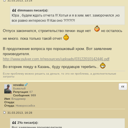
31.03.2013, 13:14
С
о
о
dimmaass писал(а):
б
Юра , будем ждать отчета !!! Хотья и я в хим. мет. заморочился ,но
щ
е
все равно интересно !!! Как оно ?!?!?!?!
н
и
Отпуск закончился, строительство печки- еще нет
но осталось
е
#
5
не много. пока только такой отчет
0
В продолжение вопроса про порошковый хром. Вот заявление
производителя.
http://www.pulver.com.tr/resources/uploads/03122010142446.pdf
Во вторник поеду в Казань, буду продавцов теребить..
Если проблему можно решить за деньги, то это не проблема, а дополнительные
затраты
vovaka
Отв
Бывалый
Репутация:
67
Сообщения:
989
Имя:
Владимир
Откуда:
Откуда:
Новороссийск
31.03.2013, 16:28
С
о
о
2Yu писал(а):
б
Вот заявление производителя.