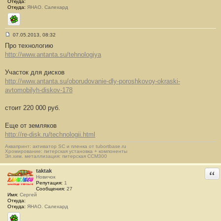
Откуда:
Откуда:
ЯНАО. Салехард
ICQ
07.05.2013, 08:32
С
Про технологию
о
о
http://www.antanta.su/tehnologiya
б
щ
е
Участок для дисков
н
http://www.antanta.su/oborudovanie-dly-poroshkovoy-okraski-
и
е
avtomobilyh-diskov-178
#
5
9
стоит 220 000 руб.
Еще от земляков
http://re-disk.ru/technologii.html
Аквапринт: активатор SC и пленка от tubortbase.ru
Хромирование: питерская установка + компоненты
Эл.хим. металлизация: питерская CCM300
taktak
Отв
Новичок
Репутация:
1
Сообщения:
27
Имя:
Сергей
Откуда:
Откуда:
ЯНАО. Салехард