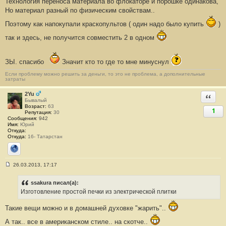
Технология переноса материала во флокаторе и порошке одинакова,
и
е
Но материал разный по физическим свойствам..
#
4
Поэтому как напокупали краскопультов ( один надо было купить
)
3
так и здесь, не получится совместить 2 в одном
ЗЫ. спасибо
Значит кто то где то мне минуснул
Если проблему можно решить за деньги, то это не проблема, а дополнительные
затраты
2Yu
Ответи
Бывалый
Возраст:
63
1
Репутация:
30
Сообщения:
942
Имя:
Юрий
Откуда:
Откуда:
16- Татарстан
Сайт
26.03.2013, 17:17
С
о
о
ssakura писал(а):
б
Изготовление простой печки из электрической плитки
щ
е
н
Такие вещи можно и в домашней духовке "жарить"..
и
е
А так.. все в американском стиле.. на скотче..
#