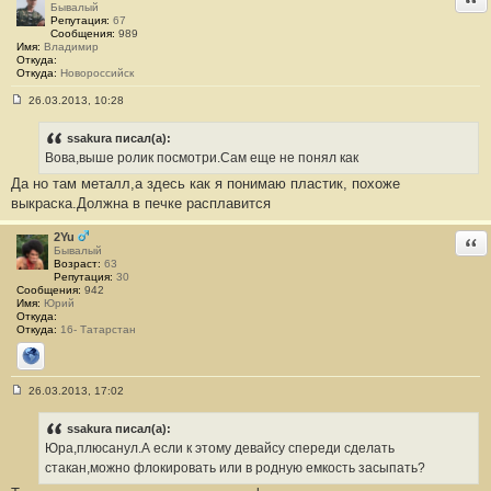
е
Бывалый
н
Репутация:
67
и
Сообщения:
989
е
Имя:
Владимир
#
Откуда:
4
Откуда:
Новороссийск
1
26.03.2013, 10:28
С
о
о
ssakura писал(а):
б
Вова,выше ролик посмотри.Сам еще не понял как
щ
е
Да но там металл,а здесь как я понимаю пластик, похоже
н
выкраска.Должна в печке расплавится
и
е
#
2Yu
Отв
4
Бывалый
2
Возраст:
63
Репутация:
30
Сообщения:
942
Имя:
Юрий
Откуда:
Откуда:
16- Татарстан
Сайт
26.03.2013, 17:02
С
о
о
ssakura писал(а):
б
Юра,плюсанул.А если к этому девайсу спереди сделать
щ
е
стакан,можно флокировать или в родную емкость засыпать?
н