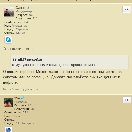
б
щ
е
Санчо
Отв
н
Модератор
и
Возраст:
54
е
Репутация:
413
#
Сообщения:
3647
5
Имя:
Александр
3
Откуда:
Украина
Откуда:
г.Киев
Skype
21.04.2013, 19:06
С
о
о
nik67 писал(а):
б
кому нужен совет или помощь постараюсь помочь .
щ
е
Очень интересно! Может даже лично кто то захочет подъехать за
н
советом или за помощью. Добавте пожалуйста личные данные в
и
е
пофиле.
#
5
Глаза боятся, руки делают.
4
2Yu
Отв
Бывалый
Возраст:
63
Репутация:
30
Сообщения:
942
Имя:
Юрий
Откуда:
Откуда:
16- Татарстан