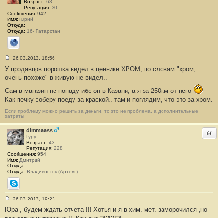
Возраст:
63
Репутация:
30
Сообщения:
942
Имя:
Юрий
Откуда:
Откуда:
16- Татарстан
Сайт
26.03.2013, 18:56
С
У продавцов порошка видел в ценнике ХРОМ, по словам "хром,
о
о
очень похоже" в живую не видел..
б
щ
Сам в магазин не попаду ибо он в Казани, а я за 250км от него
е
н
Как печку соберу поеду за краской.. там и поглядим, что это за хром.
и
е
Если проблему можно решить за деньги, то это не проблема, а дополнительные
#
затраты
4
7
dimmaass
Отв
Гуру
Возраст:
43
Репутация:
228
Сообщения:
954
Имя:
Дмитрий
Откуда:
Откуда:
Владивосток (Артем )
Skype
26.03.2013, 19:23
С
Юра , будем ждать отчета !!! Хотья и я в хим. мет. заморочился ,но
о
о