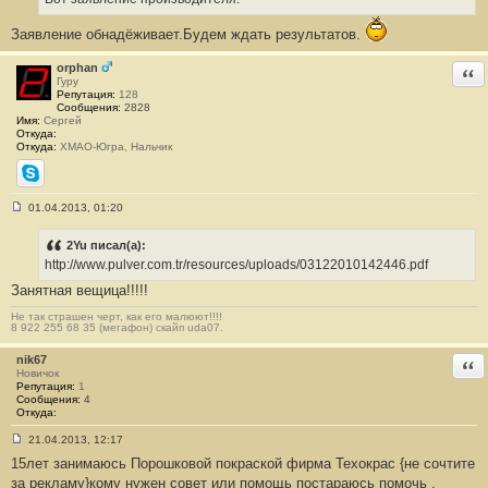
щ
е
н
Заявление обнадёживает.Будем ждать результатов.
и
е
orphan
Отв
#
Гуру
5
Репутация:
128
1
Сообщения:
2828
Имя:
Сергей
Откуда:
Откуда:
ХМАО-Югра, Нальчик
Skype
01.04.2013, 01:20
С
о
о
2Yu писал(а):
б
http://www.pulver.com.tr/resources/uploads/03122010142446.pdf
щ
е
Занятная вещица!!!!!
н
и
Не так страшен черт, как его малюют!!!!
е
8 922 255 68 35 (мегафон) скайп uda07.
#
5
nik67
Отв
2
Новичок
Репутация:
1
Сообщения:
4
Откуда:
21.04.2013, 12:17
С
15лет занимаюсь Порошковой покраской фирма Техокрас {не сочтите
о
о
за рекламу}кому нужен совет или помощь постараюсь помочь .