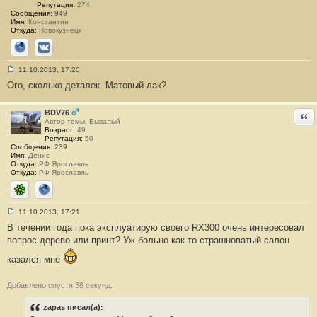
Репутация:
274
Сообщения:
949
Имя:
Константин
Откуда:
Новокузнецк
Сайт
ВКонтакте
11.10.2013, 17:20
С
Ого, сколько деталек. Матовый лак?
о
о
б
щ
BDV76
Отв
е
Автор темы, Бывалый
н
Возраст:
49
и
Репутация:
50
е
Сообщения:
239
#
Имя:
Денис
8
Откуда:
РФ Ярославль
9
Откуда:
РФ Ярославль
ICQ
Сайт
11.10.2013, 17:21
С
В течении года пока эксплуатирую своего RX300 очень интересовал
о
о
вопрос дерево или принт? Уж больно как то страшноватый салон
б
щ
казался мне
е
н
и
Добавлено спустя 38 секунд:
е
#
9
zapas писал(а):
0