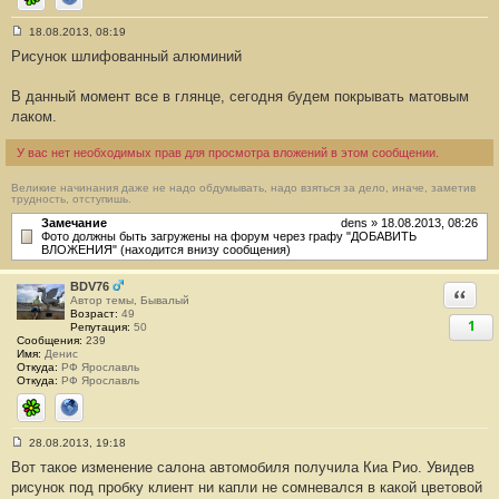
ICQ
Сайт
18.08.2013, 08:19
С
Рисунок шлифованный алюминий
о
о
б
В данный момент все в глянце, сегодня будем покрывать матовым
щ
е
лаком.
н
и
е
У вас нет необходимых прав для просмотра вложений в этом сообщении.
#
8
Великие начинания даже не надо обдумывать, надо взяться за дело, иначе, заметив
3
трудность, отступишь.
Замечание
dens » 18.08.2013, 08:26
Фото должны быть загружены на форум через графу "ДОБАВИТЬ
ВЛОЖЕНИЯ" (находится внизу сообщения)
BDV76
Ответи
Автор темы, Бывалый
Возраст:
49
1
Репутация:
50
Сообщения:
239
Имя:
Денис
Откуда:
РФ Ярославль
Откуда:
РФ Ярославль
ICQ
Сайт
28.08.2013, 19:18
С
Вот такое изменение салона автомобиля получила Киа Рио. Увидев
о
о
рисунок под пробку клиент ни капли не сомневался в какой цветовой
б