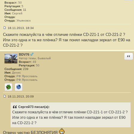
н
Возраст:
50
и
Репутация:
5
е
Сообщения:
11
#
Имя:
Сергей
9
Откуда:
5
Откуда:
Ульяновск
18.11.2013, 18:34
С
Скажите пожалуйста в чём отличие плёнки CD-221-1 от CD-221-2 ?
о
о
Или это одна и та же плёнка? Я так понял накладки зеркал от Е90 на
б
CD-221-2 ?
щ
е
н
BDV76
Отв
и
Автор темы, Бывалый
е
Возраст:
49
#
Репутация:
50
9
Сообщения:
239
6
Имя:
Денис
Откуда:
РФ Ярославль
Откуда:
РФ Ярославль
ICQ
Сайт
18.11.2013, 20:09
С
о
о
Сергей73 писал(а):
б
Скажите пожалуйста в чём отличие плёнки CD-221-1 от CD-221-2 ?
щ
е
Или это одна и та же плёнка? Я так понял накладки зеркал от Е90
н
на CD-221-2 ?
и
е
#
Отвечу честно БЕЗПОНЯТИЯ