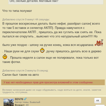
Ого, сколько деталек. Матовый лак?
Что то типа полумат
Добавлено спустя 9 минут 44 секунды:
В прошлое воскресенье делать было нефиг, разобрал салон( всего
то там 5 вставок и селектор АКПП). Правда намучился с
переключателем АКПП , пришлось да же гуглить как снять ее. Пока
пытался ее открутить , выяснил что это натуральный шпон!!!!! Но
было уже поздно - шпону на ручке конец, кожа вся исцарапана
. Наши руки не для скуки
,ручку пришлось делать всю в дерево
. Прошла неделя а салон еще не полировали, пока только вот
такие фотки.
Добавлено спустя 3 минуты 9 секунд:
Салон был таким на авто
У вас нет необходимых прав для просмотра вложений в этом сообщении.
Великие начинания даже не надо обдумывать, надо взяться за дело, иначе, заметив
трудность, отступишь.
BDV76
Ответи
Автор темы, Бывалый
Возраст:
49