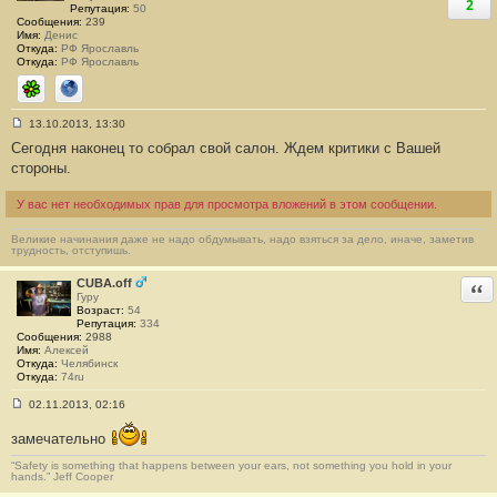
2
Репутация:
50
Сообщения:
239
Имя:
Денис
Откуда:
РФ Ярославль
Откуда:
РФ Ярославль
ICQ
Сайт
13.10.2013, 13:30
С
Сегодня наконец то собрал свой салон. Ждем критики с Вашей
о
о
стороны.
б
щ
е
У вас нет необходимых прав для просмотра вложений в этом сообщении.
н
и
Великие начинания даже не надо обдумывать, надо взяться за дело, иначе, заметив
е
трудность, отступишь.
#
9
1
CUBA.off
Отв
Гуру
Возраст:
54
Репутация:
334
Сообщения:
2988
Имя:
Алексей
Откуда:
Челябинск
Откуда:
74ru
02.11.2013, 02:16
С
о
замечательно
о
б
“Safety is something that happens between your ears, not something you hold in your
щ
hands.” Jeff Cooper
е
н