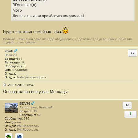
б
BDV писал(а):
щ
е
Мото
н
Денис отличная причёсочка получилась!
и
е
#
8
Будет кататься семейная пара
1
Великие начинания даже не надо обдумывать, надо взяться за дело, иначе, заметив
трудность, отступишь.
vivak
Отв
Новичок
Возраст:
55
Репутация:
0
Сообщения:
3
Имя:
Владимир
Откуда:
Откуда:
Бобруйск.Белорусь
29.07.2013, 16:47
С
Основательно все у вас.Молодцы.
о
о
б
щ
BDV76
Ответи
е
Автор темы, Бывалый
н
Возраст:
49
1
и
Репутация:
50
е
Сообщения:
239
#
Имя:
Денис
8
Откуда:
РФ Ярославль
2
Откуда:
РФ Ярославль