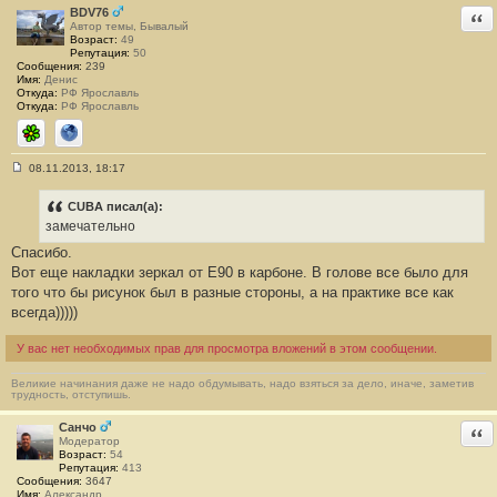
и
BDV76
Отв
е
Автор темы, Бывалый
#
Возраст:
49
9
Репутация:
50
2
Сообщения:
239
Имя:
Денис
Откуда:
РФ Ярославль
Откуда:
РФ Ярославль
ICQ
Сайт
08.11.2013, 18:17
С
о
о
CUBA писал(а):
б
замечательно
щ
е
Спасибо.
н
Вот еще накладки зеркал от Е90 в карбоне. В голове все было для
и
е
того что бы рисунок был в разные стороны, а на практике все как
#
всегда)))))
9
3
У вас нет необходимых прав для просмотра вложений в этом сообщении.
Великие начинания даже не надо обдумывать, надо взяться за дело, иначе, заметив
трудность, отступишь.
Санчо
Отв
Модератор
Возраст:
54
Репутация:
413
Сообщения:
3647
Имя:
Александр