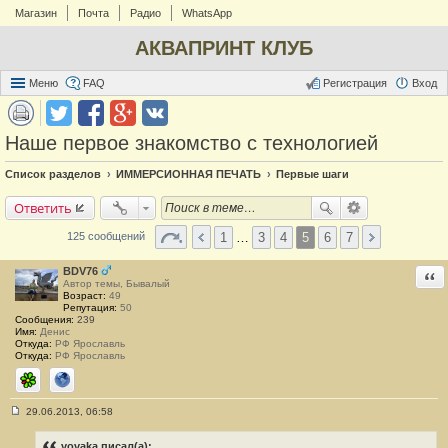
Магазин
Почта
Радио
WhatsApp
АКВАПРИНТ КЛУБ
Меню
FAQ
Регистрация
Вход
Наше первое знакомство с технологией
Список разделов
ИММЕРСИОННАЯ ПЕЧАТЬ
Первые шаги
Ответить
1
…
3
4
5
6
7
125 сообщений
BDV76
Отв
Автор темы, Бывалый
Возраст:
49
Репутация:
50
Сообщения:
239
Имя:
Денис
Откуда:
РФ Ярославль
Откуда:
РФ Ярославль
ICQ
Сайт
29.06.2013, 06:58
С
о
о
vovaka писал(а):