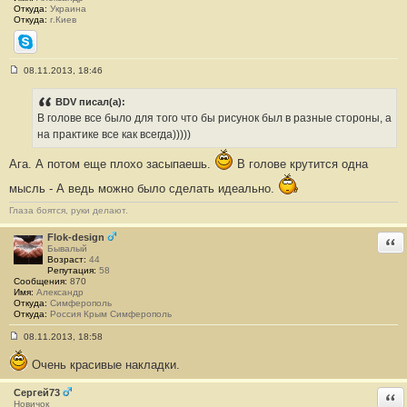
Откуда:
Украина
Откуда:
г.Киев
Skype
08.11.2013, 18:46
С
о
о
BDV писал(а):
б
В голове все было для того что бы рисунок был в разные стороны, а
щ
е
на практике все как всегда)))))
н
и
Ага. А потом еще плохо засыпаешь.
В голове крутится одна
е
#
мысль - А ведь можно было сделать идеально.
9
4
Глаза боятся, руки делают.
Flok-design
Отв
Бывалый
Возраст:
44
Репутация:
58
Сообщения:
870
Имя:
Александр
Откуда:
Симферополь
Откуда:
Россия Крым Симферополь
08.11.2013, 18:58
С
о
Очень красивые накладки.
о
б
щ
Сергей73
Отв
е
Новичок