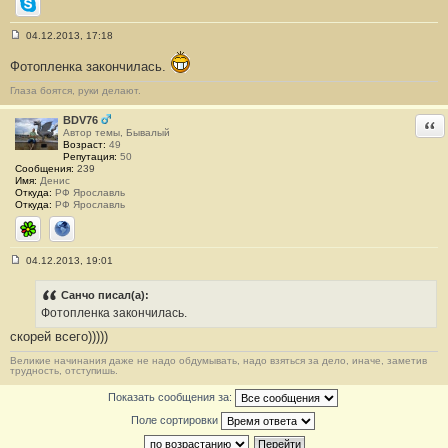
Skype
04.12.2013, 17:18
С
о
Фотопленка закончилась.
о
б
Глаза боятся, руки делают.
щ
е
н
BDV76
Отв
и
Автор темы, Бывалый
е
Возраст:
49
#
Репутация:
50
9
Сообщения:
239
9
Имя:
Денис
Откуда:
РФ Ярославль
Откуда:
РФ Ярославль
ICQ
Сайт
04.12.2013, 19:01
С
о
о
Санчо писал(а):
б
Фотопленка закончилась.
щ
е
скорей всего)))))
н
и
Великие начинания даже не надо обдумывать, надо взяться за дело, иначе, заметив
е
трудность, отступишь.
#
1
Показать сообщения за:
0
0
Поле сортировки