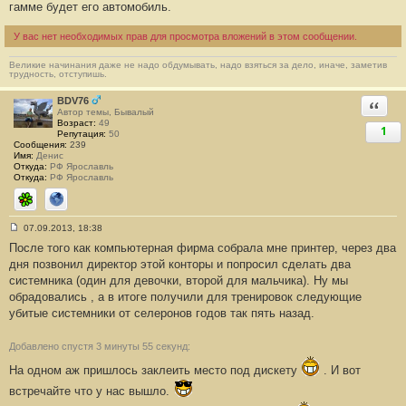
гамме будет его автомобиль.
щ
е
н
У вас нет необходимых прав для просмотра вложений в этом сообщении.
и
е
#
Великие начинания даже не надо обдумывать, надо взяться за дело, иначе, заметив
8
трудность, отступишь.
4
BDV76
Ответи
Автор темы, Бывалый
Возраст:
49
1
Репутация:
50
Сообщения:
239
Имя:
Денис
Откуда:
РФ Ярославль
Откуда:
РФ Ярославль
ICQ
Сайт
07.09.2013, 18:38
С
После того как компьютерная фирма собрала мне принтер, через два
о
о
дня позвонил директор этой конторы и попросил сделать два
б
системника (один для девочки, второй для мальчика). Ну мы
щ
е
обрадовались , а в итоге получили для тренировок следующие
н
убитые системники от селеронов годов так пять назад.
и
е
#
8
Добавлено спустя 3 минуты 55 секунд:
5
На одном аж пришлось заклеить место под дискету
. И вот
встречайте что у нас вышло.