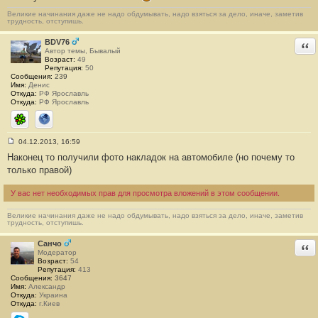
9
7
Великие начинания даже не надо обдумывать, надо взяться за дело, иначе, заметив
трудность, отступишь.
BDV76
Отв
Автор темы, Бывалый
Возраст:
49
Репутация:
50
Сообщения:
239
Имя:
Денис
Откуда:
РФ Ярославль
Откуда:
РФ Ярославль
ICQ
Сайт
04.12.2013, 16:59
С
Наконец то получили фото накладок на автомобиле (но почему то
о
о
только правой)
б
щ
е
У вас нет необходимых прав для просмотра вложений в этом сообщении.
н
и
Великие начинания даже не надо обдумывать, надо взяться за дело, иначе, заметив
е
трудность, отступишь.
#
9
8
Санчо
Отв
Модератор
Возраст:
54
Репутация:
413
Сообщения:
3647
Имя:
Александр
Откуда:
Украина
Откуда:
г.Киев