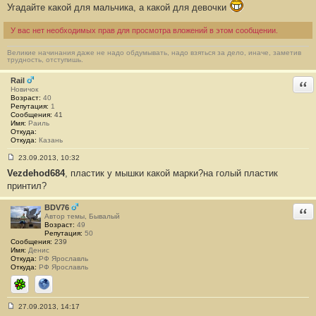
Угадайте какой для мальчика, а какой для девочки
У вас нет необходимых прав для просмотра вложений в этом сообщении.
Великие начинания даже не надо обдумывать, надо взяться за дело, иначе, заметив
трудность, отступишь.
Rail
Отв
Новичок
Возраст:
40
Репутация:
1
Сообщения:
41
Имя:
Раиль
Откуда:
Откуда:
Казань
23.09.2013, 10:32
С
Vezdehod684
, пластик у мышки какой марки?на голый пластик
о
о
принтил?
б
щ
е
BDV76
Отв
н
Автор темы, Бывалый
и
Возраст:
49
е
Репутация:
50
#
Сообщения:
239
8
Имя:
Денис
6
Откуда:
РФ Ярославль
Откуда:
РФ Ярославль
ICQ
Сайт
27.09.2013, 14:17
С