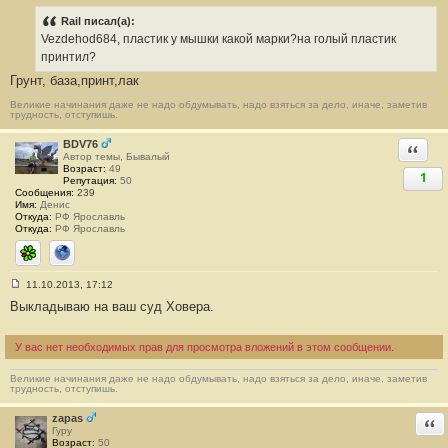
о
о
Rail писал(а):
б
Vezdehod684, пластик у мышки какой марки?на голый пластик
щ
е
принтил?
н
Грунт, база,принт,лак
и
е
#
Великие начинания даже не надо обдумывать, надо взяться за дело, иначе, заметив
трудность, отступишь.
8
7
BDV76
Ответи
Автор темы, Бывалый
Возраст:
49
1
Репутация:
50
Сообщения:
239
Имя:
Денис
Откуда:
РФ Ярославль
Откуда:
РФ Ярославль
ICQ
Сайт
11.10.2013, 17:12
С
Выкладываю на ваш суд Ховера.
о
о
б
щ
У вас нет необходимых прав для просмотра вложений в этом сообщении.
е
н
и
Великие начинания даже не надо обдумывать, надо взяться за дело, иначе, заметив
трудность, отступишь.
е
#
8
zapas
Отв
8
Гуру
Возраст:
50