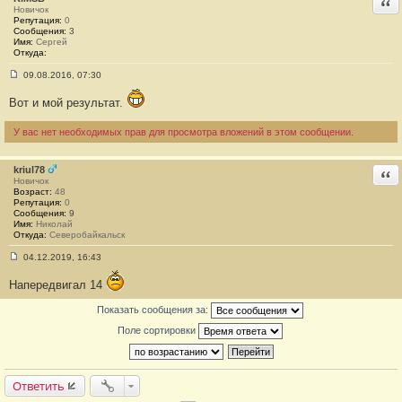
Отв
Новичок
и
Репутация:
0
е
Сообщения:
3
#
Имя:
Сергей
8
Откуда:
7
09.08.2016, 07:30
С
о
Вот и мой результат.
о
б
щ
У вас нет необходимых прав для просмотра вложений в этом сообщении.
е
н
и
kriul78
е
Отв
#
Новичок
8
Возраст:
48
8
Репутация:
0
Сообщения:
9
Имя:
Николай
Откуда:
Северобайкальск
04.12.2019, 16:43
С
о
Напередвигал 14
о
б
щ
Показать сообщения за:
е
Поле сортировки
н
и
е
#
8
Ответить
9