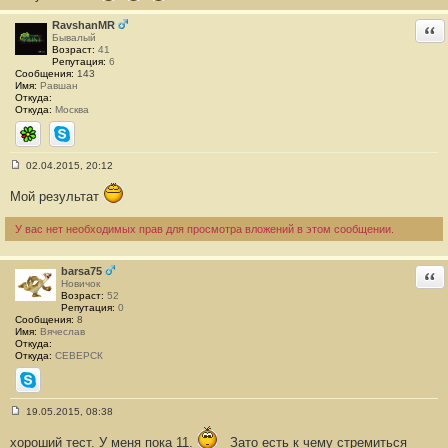
б
щ
RavshanMR
Отв
е
Бывалый
н
Возраст:
41
и
Репутация:
6
е
Сообщения:
143
#
Имя:
Равшан
8
Откуда:
1
Откуда:
Москва
ICQ
Skype
02.04.2015, 20:12
С
о
Мой результат
о
б
щ
У вас нет необходимых прав для просмотра вложений в этом сообщении.
е
н
и
е
barsa75
Отв
#
Новичок
8
Возраст:
52
2
Репутация:
0
Сообщения:
8
Имя:
Вячеслав
Откуда:
Откуда:
СЕВЕРСК
Skype
19.05.2015, 08:38
С
о
хороший тест. У меня пока 11.
Зато есть к чему стремиться
о