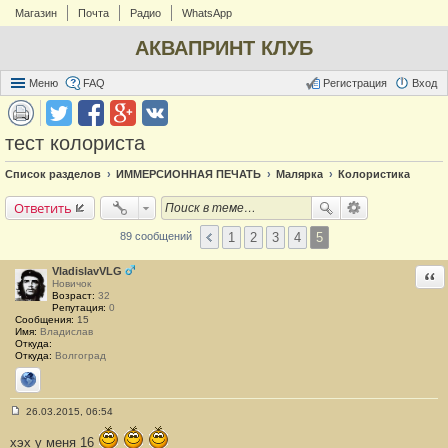
Магазин
Почта
Радио
WhatsApp
АКВАПРИНТ КЛУБ
Меню
FAQ
Регистрация
Вход
тест колориста
Список разделов
ИММЕРСИОННАЯ ПЕЧАТЬ
Малярка
Колористика
Ответить
1
2
3
4
5
89 сообщений
VladislavVLG
Отв
Новичок
Возраст:
32
Репутация:
0
Сообщения:
15
Имя:
Владислав
Откуда:
Откуда:
Волгоград
Сайт
26.03.2015, 06:54
С
о
хэх у меня 16
о