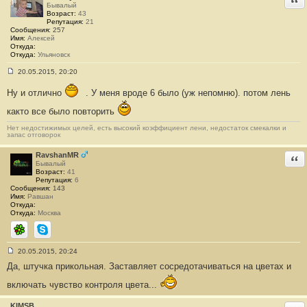
е
Бывалый
#
Возраст:
43
8
Репутация:
21
5
Сообщения:
257
Имя:
Алексей
Откуда:
Откуда:
Ульяновск
20.05.2015, 20:20
С
о
Ну и отлично
. У меня вроде 6 было (уж непомню). потом лень
о
б
както все было повторить
щ
е
н
Нет недостижимых целей, есть высокий коэффициент лени, недостаток смекалки и
запас отговорок
и
е
#
RavshanMR
Отв
8
Бывалый
6
Возраст:
41
Репутация:
6
Сообщения:
143
Имя:
Равшан
Откуда:
Откуда:
Москва
ICQ
Skype
20.05.2015, 20:24
С
Да, штучка прикольная. Заставляет сосредотачиваться на цветах и
о
о
б
включать чувство контроля цвета...
щ
е
KIMSB
н