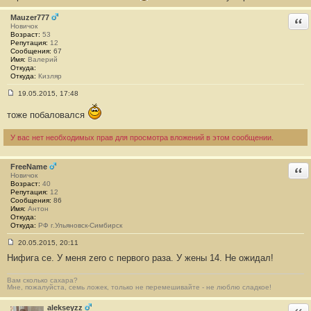
б
щ
Mauzer777
Отв
е
Новичок
н
Возраст:
53
и
Репутация:
12
е
Сообщения:
67
#
Имя:
Валерий
8
Откуда:
3
Откуда:
Кизляр
19.05.2015, 17:48
С
о
тоже побаловался
о
б
щ
У вас нет необходимых прав для просмотра вложений в этом сообщении.
е
н
и
FreeName
е
Отв
#
Новичок
8
Возраст:
40
4
Репутация:
12
Сообщения:
86
Имя:
Антон
Откуда:
Откуда:
РФ г.Ульяновск-Симбирск
20.05.2015, 20:11
С
Нифига се. У меня zero с первого раза. У жены 14. Не ожидал!
о
о
б
Вам сколько сахара?
щ
Мне, пожалуйста, семь ложек, только не перемешивайте - не люблю сладкое!
е
н
и
alekseyzz
Отв