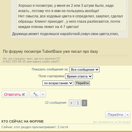
Хорошо я посмотрю, у меня их 2 или 3 штуки было, надо
искать , потому что я ими не пользуюсь вообще!
Нет смысла, все ходовые цвета я определил, закупил, сделал
образцы. Клиент приходит , у него глаза разбегаются, почти
каждая пленка лежит на 4-7 цветах!
Дружище,может поделишся наработкой,озвуч свои цвета,плиз,
По форуму посмотри TubortBase уже писал про базу
Не так страшен черт, как его малюют!!!!
8 922 255 68 35 (мегафон) скайп uda07.
Показать сообщения за:
Поле сортировки
Ответить
1
2
22 сообщения
Перейти
КТО СЕЙЧАС НА ФОРУМЕ
(по активности за 10 минут)
Сейчас этот раздел просматривают: 2 гостя