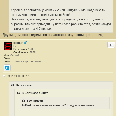
е
#
2
1
Хорошо я посмотрю, у меня их 2 или 3 штуки было, надо искать ,
потому что я ими не пользуюсь вообще!
Нет смысла, все ходовые цвета я определил, закупил, сделал
образцы. Клиент приходит , у него глаза разбегаются, почти каждая
пленка лежит на 4-7 цветах!
Дружище,может поделишся наработкой,озвуч свои цвета,плиз,
orphan
Отв
Гуру
Репутация:
128
Сообщения:
2828
Имя:
Сергей
Откуда:
Откуда:
ХМАО-Югра, Нальчик
Skype
09.01.2013, 06:17
С
о
о
Вятич пишет:
б
щ
TuBort Base пишет:
е
н
и
BDY пишет:
е
TuBort Base а мне не кинешь?
Буду признателен.
#
2
2