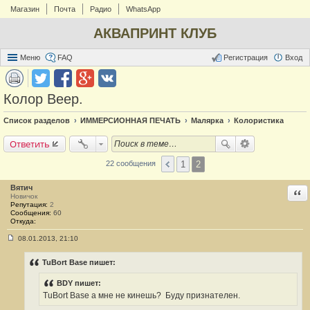
Магазин
Почта
Радио
WhatsApp
АКВАПРИНТ КЛУБ
Меню
FAQ
Регистрация
Вход
Колор Веер.
Список разделов
ИММЕРСИОННАЯ ПЕЧАТЬ
Малярка
Колористика
Ответить
1
2
22 сообщения
Вятич
Отв
Новичок
Репутация:
2
Сообщения:
60
Откуда:
08.01.2013, 21:10
С
о
о
TuBort Base пишет:
б
щ
BDY пишет:
е
н
TuBort Base а мне не кинешь?
Буду признателен.
и