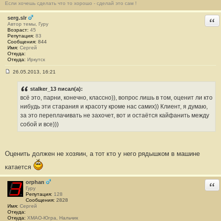
Если хочешь сделать что то хорошо - сделай это сам !
е
#
serg.slr
1
Отв
1
Автор темы, Гуру
Возраст:
45
Репутация:
83
Сообщения:
844
Имя:
Сергей
Откуда:
Откуда:
Иркутск
26.05.2013, 16:21
С
о
о
stalker_13 писал(а):
б
всё это, парни, конечно, классно)), вопрос лишь в том, оценит ли кто
щ
е
нибудь эти старания и красоту кроме нас самих)) Клиент, я думаю,
н
за это переплачивать не захочет, вот и остаётся кайфанить между
и
е
собой и все)))
#
1
2
Оценить должен не хозяин, а тот кто у него рядышком в машине
катается
orphan
Отв
Гуру
Репутация:
128
Сообщения:
2828
Имя:
Сергей
Откуда:
Откуда:
ХМАО-Югра, Нальчик