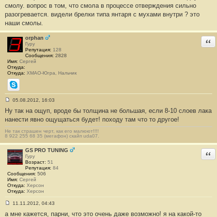
е
смолу. вопрос в том, что смола в процессе отверждения сильно
н
разогревается. видели брелки типа янтаря с мухами внутри ? это
и
е
наши смолы.
#
8
orphan
Отв
Гуру
Репутация:
128
Сообщения:
2828
Имя:
Сергей
Откуда:
Откуда:
ХМАО-Югра, Нальчик
Skype
05.08.2012, 16:03
С
Ну так на ощуп, вроде бы толщина не большая, если 8-10 слоев лака
о
о
нанести явно ощущаться будет! походу там что то другое!
б
щ
Не так страшен черт, как его малюют!!!!
е
8 922 255 68 35 (мегафон) скайп uda07.
н
и
GS PRO TUNING
е
Отв
Гуру
#
Возраст:
51
9
Репутация:
84
Сообщения:
506
Имя:
Сергей
Откуда:
Херсон
Откуда:
Херсон
11.11.2012, 04:43
С
а мне кажется, парни, что это очень даже возможно! я на какой-то
о