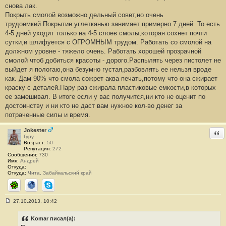
е
снова лак.
#
Покрыть смолой возможно дельный совет,но очень
1
7
трудоемкий.Покрытие углетканью занимает примерно 7 дней. То есть
4-5 дней уходит только на 4-5 слоев смолы,которая сохнет почти
сутки,и шлифуется с ОГРОМНЫМ трудом. Работать со смолой на
должном уровне - тяжело очень. Работать хорошей прозрачной
смолой чтоб добиться красоты - дорого.Распылять через пистолет не
выйдет я пологаю,она безумно густая,разбовлять ее нельзя вроде
как. Дам 90% что смола сожрет аква печать,потому что она сжирает
краску с деталей.Пару раз сжирала пластиковые емкости,в которых
ее замешивал. В итоге если у вас получится,ни кто не оценит по
достоинству и ни кто не даст вам нужное кол-во денег за
потраченные силы и время.
Jokester
Отв
Гуру
Возраст:
50
Репутация:
272
Сообщения:
730
Имя:
Андрей
Откуда:
Откуда:
Чита, Забайкальский край
ICQ
Сайт
Skype
27.10.2013, 10:42
С
о
о
Komar писал(а):
б