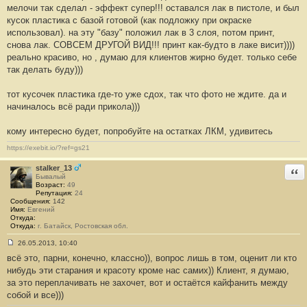
о
мелочи так сделал - эффект супер!!! оставался лак в пистоле, и был
б
кусок пластика с базой готовой (как подложку при окраске
щ
е
использовал). на эту "базу" положил лак в 3 слоя, потом принт,
н
снова лак. СОВСЕМ ДРУГОЙ ВИД!!! принт как-будто в лаке висит))))
и
е
реально красиво, но , думаю для клиентов жирно будет. только себе
#
так делать буду)))
1
0
тот кусочек пластика где-то уже сдох, так что фото не ждите. да и
начиналось всё ради прикола)))
кому интересно будет, попробуйте на остатках ЛКМ, удивитесь
https://exebit.io/?ref=gs21
stalker_13
Отв
Бывалый
Возраст:
49
Репутация:
24
Сообщения:
142
Имя:
Евгений
Откуда:
Откуда:
г. Батайск, Ростовская обл.
26.05.2013, 10:40
С
всё это, парни, конечно, классно)), вопрос лишь в том, оценит ли кто
о
о
нибудь эти старания и красоту кроме нас самих)) Клиент, я думаю,
б
за это переплачивать не захочет, вот и остаётся кайфанить между
щ
е
собой и все)))
н
и