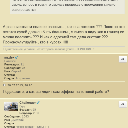
и
е
смолу. вопрос в том, что смола в процессе отверждения сильно
#
разогревается
1
4
А распылителем если ее наносить , как она ложится ??? Понятно что
остаток сухой должен быть большим , я имею в виду как в глянец ее
можно положить ??? И как с адгезией там дела обстоят ???
Проконсультируйте , кто в курсах !!!!!
Единственное условие , от которого зависит успех - ТЕРПЕНИЕ !!!
mr.dex
Отв
Новичок
Репутация:
31
Сообщения:
36
Имя:
Сергей
Откуда:
Откуда:
Астрахань
26.07.2013, 20:26
С
Подскажите, а как выглядит сам эффект на готовой работе?
о
о
б
щ
Challenger
Отв
е
Гуру
н
Возраст:
55
и
Репутация:
86
е
Сообщения:
1593
#
Имя:
Дмитрий
1
Откуда:
5
Откуда:
Набережные Челны, РТ