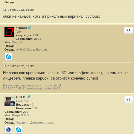
е
Откуда:
#
3
26.06.2012, 16:29
С
очки не канают, хоть и прикольный вариант, :cyclops:
о
о
б
щ
orphan
Отв
е
Гуру
н
Репутация:
128
и
Сообщения:
2828
е
Имя:
Сергей
#
Откуда:
4
Откуда:
ХМАО-Югра, Нальчик
Skype
06.07.2012, 07:33
С
Не знаю как правильно назвать 3D или эффект линзы, но сам такое
о
о
лицезрел, пленка карбон, смотрится конечно супер!
б
щ
Не так страшен черт, как его малюют!!!!
е
8 922 255 68 35 (мегафон) скайп uda07.
н
и
B.N.X.
е
Отв
Бывалый
#
Возраст:
40
5
Репутация:
10
Сообщения:
238
Имя:
Игорь B.N.X
Откуда:
Откуда:
Украина, Днепропетровск
Сайт
Skype