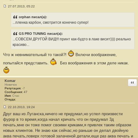
27.07.2013, 05:22
С
о
о
orphan писал(а):
б
...пленка карбон, смотрится конечно супер!
щ
е
н
GS PRO TUNING писал(а):
и
е
...СОВСЕМ ДРУГОЙ ВИД!!! принт как-будто в лаке висит)))) реально
#
красиво...
1
6
Что ж невнимательный то такой?!
Включи воображение,
попытайся представить.
Без воображения в этом деле никак.
Komar
Отв
Новичок
Репутация:
-7
Сообщения:
47
Имя:
Стас
Откуда:
22.10.2013, 19:24
С
Друг ваш из Луганска,ничего не придумал,но успел произвести
о
о
фурор в то время,когда начал кричать что он придумал 3д
б
печать,мне он тоже помог своими криками,я привлек таким образом
щ
е
новых клиентов. Не знаю как сейчас,но раньше он делал двойную
н
аква печать,поверх готовой залаченой детали,еще раз аква печать и
и