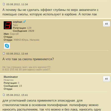
03.08.2012, 11:34
С
А почему бы не сделать эффект глубины по верх аквапечати с
о
о
помощью смолы, которую используют в карбоне. А потом лак
б
щ
е
orphan
Отв
н
Гуру
и
Репутация:
128
е
Сообщения:
2828
#
Имя:
Сергей
6
Откуда:
Откуда:
ХМАО-Югра, Нальчик
Skype
03.08.2012, 12:44
С
А что там за смола применяется?
о
о
б
Не так страшен черт, как его малюют!!!!
щ
8 922 255 68 35 (мегафон) скайп uda07.
е
н
Illuminator
и
Отв
е
Новичок
#
Репутация:
0
7
Сообщения:
15
Откуда:
05.08.2012, 15:41
С
для углетканей смола применяется эпоксидная. для
о
о
стеклопластиков в основном полиэфирная. полиэфирку можно
б
наносить распылением, так что можно и без лака, наносить одну
щ