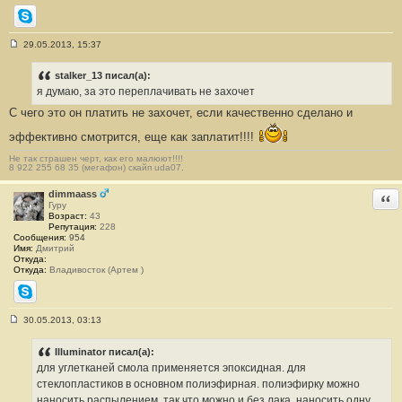
Skype
29.05.2013, 15:37
С
о
о
stalker_13 писал(а):
б
я думаю, за это переплачивать не захочет
щ
е
С чего это он платить не захочет, если качественно сделано и
н
и
эффективно смотрится, еще как заплатит!!!!
е
#
Не так страшен черт, как его малюют!!!!
1
8 922 255 68 35 (мегафон) скайп uda07.
3
dimmaass
Отв
Гуру
Возраст:
43
Репутация:
228
Сообщения:
954
Имя:
Дмитрий
Откуда:
Откуда:
Владивосток (Артем )
Skype
30.05.2013, 03:13
С
о
о
Illuminator писал(а):
б
для углетканей смола применяется эпоксидная. для
щ
е
стеклопластиков в основном полиэфирная. полиэфирку можно
н
наносить распылением, так что можно и без лака, наносить одну