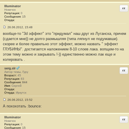
е
н
Illuminator
Отв
и
Новичок
е
Репутация:
0
#
Сообщения:
15
1
Откуда:
26.06.2012, 15:48
С
вообще-то "3d эффект" это "придумал" наш друг из Луганска, причем
о
о
(сдается мне)) не долго размышляя (типа ляпнул не подумавши).
б
скорее и более правильно этот эффект, можно назвать " эффект
щ
е
ГЛУБИНЫ". достигается наложением 8-10 слоев лака. вопщем-то на
н
этом тему можно и закрывать !-)) единственно можно лак еще и
и
е
колеровать .
#
2
serg.slr
Отв
Автор темы, Гуру
Возраст:
45
Репутация:
83
Сообщения:
844
Имя:
Сергей
Откуда:
Откуда:
Иркутск
26.06.2012, 15:52
С
А похохотать :bounce:
о
о
б
щ
Illuminator
Отв
е
Новичок
н
Репутация:
0
и
Сообщения:
15