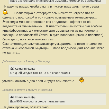
Пару раз сжирала пластиковые емкости,в которых ее замешивал
щ
е
Ни разу не видел, чтобы смола в чистом виде хоть что-то съела
н
и
... Полиэфирка с отвердителем может от нагрева что-то
е
#
сделать с подложкой и то - только повышением температуры...
1
Эпоксидка меньше греется и как следствие - эффект от её
8
воздействия минимальный... К пластиковым емкостям они вообще
индифферентны, а к емкостям для смешивания из полиэтилена
вообще не прилипают!!! Стакан в руке плавился (именно плавился) -
было дело, но в этом виноват сам...
Смола+отвердитель+катализатор+ускоритель - в итоге плавление
стакана и небольшой Быдыщьь... пара волдырей учит больше этого
не делать...
Добавлено спустя 1 минуту 30 секунд:
Komar писал(а):
4-5 дней уходит только на 4-5 слоев смолы
учитесь ложить в два слоя и будет вам счастье ...
Добавлено спустя 1 минуту 34 секунды:
Komar писал(а):
Дам 90% что смола сожрет аква печать
На днях проверю, обязательно...