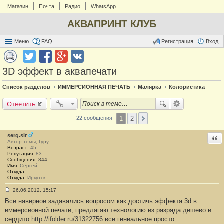
Магазин
Почта
Радио
WhatsApp
АКВАПРИНТ КЛУБ
Меню
FAQ
Регистрация
Вход
3D эффект в аквапечати
Список разделов
ИММЕРСИОННАЯ ПЕЧАТЬ
Малярка
Колористика
Ответить
1
2
22 сообщения
serg.slr
Отв
Автор темы, Гуру
Возраст:
45
Репутация:
83
Сообщения:
844
Имя:
Сергей
Откуда:
Откуда:
Иркутск
26.06.2012, 15:17
С
Все наверное задавались вопросом как достичь эффекта 3d в
о
о
иммерсионной печати, предлагаю технологию из разряда дешево и
б
сердито
http://ifolder.ru/31322756
все гениальное просто.
щ