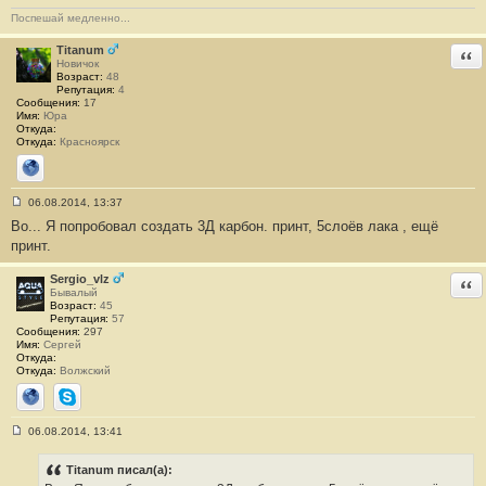
Поспешай медленно...
Titanum
Отв
Новичок
Возраст:
48
Репутация:
4
Сообщения:
17
Имя:
Юра
Откуда:
Откуда:
Красноярск
Сайт
06.08.2014, 13:37
С
Во... Я попробовал создать 3Д карбон. принт, 5слоёв лака , ещё
о
о
принт.
б
щ
е
Sergio_vlz
Отв
н
Бывалый
и
Возраст:
45
е
Репутация:
57
#
Сообщения:
297
1
Имя:
Сергей
9
Откуда:
Откуда:
Волжский
Сайт
Skype
06.08.2014, 13:41
С
о
о
Titanum писал(а):
б