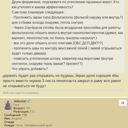
Други-форумчане, подскажите по утеплению гаражных ворот. Кто
щ
е
как утеплял и какова эффективность?
н
Сам пока планирую следующее:
и
е
- Проложить экран типа фольгоизола (фольгой наружу или внутрь?)
#
для отбивки холода снаружи, тепла снутри)
2
8
- Через 2см брусок (чтобы была воздушная прослойка для работы
фольгоизола) обшить ворота внутри пенополистиролом (думал, как
вариант, пенопластом, но боюсь грызуны нагрызут.)
- все это дело обшить итого плитами (ОБС,ДСП,ДВП??)
- пропенить швы по контуру монтажной пеной ( зимой открываться
будет только дверка)
- повесить утепленную штору, закрепив над воротами (внутри
сентипон, снаружи ткань (какая? брезент?)
Что убрать добавить?
держать будет раз открывать не будешь Экран дело хорошее ябы
просто вместо экрана 3 листа пенопласта закрыл в раму все равно
не открываться не будут
Мой ник зарегистрирован
Jokester
Отв
Гуру
Возраст:
50
Репутация:
272
Сообщения:
730
Имя:
Андрей
Откуда:
Откуда:
Чита, Забайкальский край