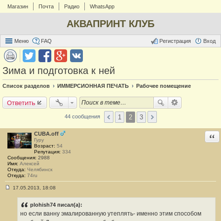
Магазин
Почта
Радио
WhatsApp
АКВАПРИНТ КЛУБ
Меню
FAQ
Регистрация
Вход
Зима и подготовка к ней
Список разделов
ИММЕРСИОННАЯ ПЕЧАТЬ
Рабочее помещение
Ответить
1
2
3
44 сообщения
CUBA.off
Отв
Гуру
Возраст:
54
Репутация:
334
Сообщения:
2988
Имя:
Алексей
Откуда:
Челябинск
Откуда:
74ru
17.05.2013, 18:08
С
о
о
plohish74 писал(а):
б
но если ванну эмалированную утеплять- именно этим способом
щ