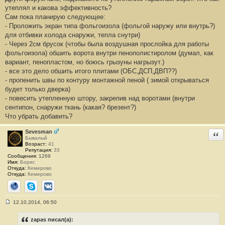
утеплял и какова эффективность?
Сам пока планирую следующее:
- Проложить экран типа фольгоизола (фольгой наружу или внутрь?)
для отбивки холода снаружи, тепла снутри)
- Через 2см брусок (чтобы была воздушная прослойка для работы
фольгоизола) обшить ворота внутри пенополистиролом (думал, как
вариант, пенопластом, но боюсь грызуны нагрызут.)
- все это дело обшить итого плитами (ОБС,ДСП,ДВП??)
- пропенить швы по контуру монтажной пеной ( зимой открываться
будет только дверка)
- повесить утепленную штору, закрепив над воротами (внутри
сентипон, снаружи ткань (какая? брезент?)
Что убрать добавить?
Sevesman
Отв
Бывалый
Возраст:
41
Репутация:
33
Сообщения:
1269
Имя:
Борис
Откуда:
Кемерово
Откуда:
Кемерово
Сайт
Skype
ВКонтакте
12.10.2014, 06:50
С
о
о
zapas писал(а):
б