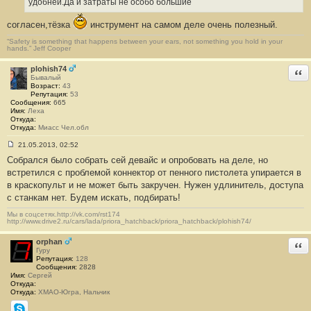
е
удобней.Да и затраты не особо большие
н
и
согласен,тёзка
инструмент на самом деле очень полезный.
е
#
“Safety is something that happens between your ears, not something you hold in your
2
hands.” Jeff Cooper
1
plohish74
Отв
Бывалый
Возраст:
43
Репутация:
53
Сообщения:
665
Имя:
Леха
Откуда:
Откуда:
Миасс Чел.обл
21.05.2013, 02:52
С
Собрался было собрать сей девайс и опробовать на деле, но
о
о
встретился с проблемой коннектор от пенного пистолета упирается в
б
в краскопульт и не может быть закручен. Нужен удлинитель, доступа
щ
е
с станкам нет. Будем искать, подбирать!
н
и
Мы в соцсетях.http://vk.com/rst174
е
http://www.drive2.ru/cars/lada/priora_hatchback/priora_hatchback/plohish74/
#
2
orphan
Отв
2
Гуру
Репутация:
128
Сообщения:
2828
Имя:
Сергей
Откуда:
Откуда:
ХМАО-Югра, Нальчик