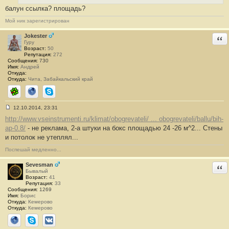
е
балун ссылка? площадь?
н
и
Мой ник зарегистрирован
е
#
3
Jokester
Отв
0
Гуру
Возраст:
50
Репутация:
272
Сообщения:
730
Имя:
Андрей
Откуда:
Откуда:
Чита, Забайкальский край
ICQ
Сайт
Skype
12.10.2014, 23:31
С
http://www.vseinstrumenti.ru/klimat/obogrevateli/ ... obogrevateli/ballu/bih-
о
о
ap-0.8/
- не реклама, 2-а штуки на бокс площадью 24 -26 м^2... Стены
б
и потолок не утеплял...
щ
е
н
Поспешай медленно...
и
е
Sevesman
Отв
#
Бывалый
3
Возраст:
41
1
Репутация:
33
Сообщения:
1269
Имя:
Борис
Откуда:
Кемерово
Откуда:
Кемерово
Сайт
Skype
ВКонтакте