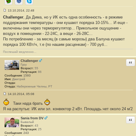
ICQ
Сайт
Skype
13.10.2014, 22:48
С
Challenger
, Да Дима, но у ИК есть одна особенность - в режиме
о
о
поддержания температуры - они кушают порядка 10-15%... И еще -
б
включены они через терморегулятор... Прикольное ощущение -
щ
е
воздух в помещении - 22-24С, а вещи - 26-28С...
н
По потреблению - за месяц (в самые морозы) два Балуна кушают
и
е
порядка 100 КВт/ч, т.е (по нашим расценкам) - 700 руб...
#
3
Поспешай медленно...
6
Challenger
Отв
Гуру
Возраст:
55
Репутация:
86
Сообщения:
1593
Имя:
Дмитрий
Откуда:
Откуда:
Набережные Челны, РТ
14.10.2014, 05:08
С
о
Таки нада брать
о
б
Я на распутье: ИК или эл. конвектор 2 кВт. Площадь.чет около 24 м'2
щ
е
Sania from DV
Отв
н
Бывалый
и
Возраст:
43
е
Репутация:
25
#
Сообщения:
243
3