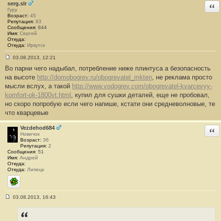
serg.slr
Отв
Гуру
Возраст:
45
Репутация:
83
Сообщения:
844
Имя:
Сергей
Откуда:
Откуда:
Иркутск
03.08.2013, 12:21
С
Во парни чего надыбал, потребление ниже плинтуса а безопасность
о
о
на высоте
http://domobogrev.ru/obogrevatel_mkten
, не реклама просто
б
мысли вслух, а такой
http://www.vodogrev.com/obogrevatel-kvarcevyy-
щ
е
komfort-ok-1800vt.html
, купил для сушки деталей, еще не пробовал,
н
но скоро попробую если чего напише, кстати они средневолновые, те
и
е
что кварцевые
#
2
5
Vezdehod684
Отв
Новичок
Возраст:
36
Репутация:
2
Сообщения:
51
Имя:
Андрей
Откуда:
Откуда:
Липецк
ICQ
03.08.2013, 16:43
С
о
о
б