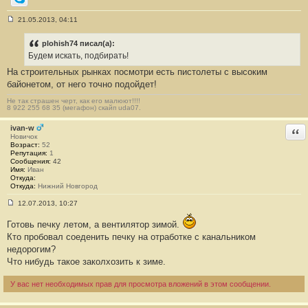
Skype
21.05.2013, 04:11
С
о
о
plohish74 писал(а):
б
Будем искать, подбирать!
щ
е
На строительных рынках посмотри есть пистолеты с высоким
н
байонетом, от него точно подойдет!
и
е
#
Не так страшен черт, как его малюют!!!!
8 922 255 68 35 (мегафон) скайп uda07.
2
3
ivan-w
Отв
Новичок
Возраст:
52
Репутация:
1
Сообщения:
42
Имя:
Иван
Откуда:
Откуда:
Нижний Новгород
12.07.2013, 10:27
С
о
Готовь печку летом, а вентилятор зимой.
о
б
Кто пробовал соеденить печку на отработке с канальником
щ
недорогим?
е
н
Что нибудь такое заколхозить к зиме.
и
е
У вас нет необходимых прав для просмотра вложений в этом сообщении.
#
2
4