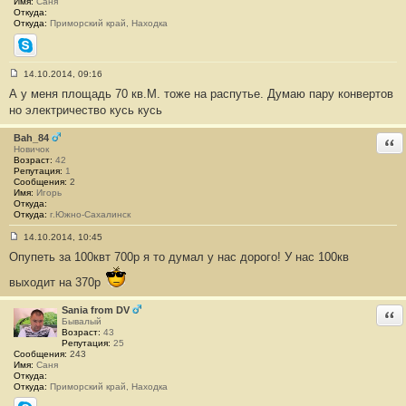
Имя:
Саня
7
Откуда:
Откуда:
Приморский край, Находка
Skype
14.10.2014, 09:16
С
А у меня площадь 70 кв.М. тоже на распутье. Думаю пару конвертов
о
о
но электричество кусь кусь
б
щ
е
Bah_84
Отв
н
Новичок
и
Возраст:
42
е
Репутация:
1
#
Сообщения:
2
3
Имя:
Игорь
8
Откуда:
Откуда:
г.Южно-Сахалинск
14.10.2014, 10:45
С
Опупеть за 100квт 700р я то думал у нас дорого! У нас 100кв
о
о
б
выходит на 370р
щ
е
Sania from DV
н
Отв
и
Бывалый
е
Возраст:
43
#
Репутация:
25
Сообщения:
3
243
Имя:
9
Саня
Откуда:
Откуда:
Приморский край, Находка