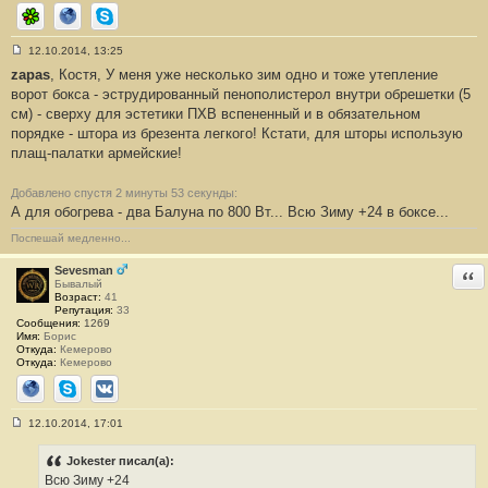
ICQ
Сайт
Skype
12.10.2014, 13:25
С
zapas
, Костя, У меня уже несколько зим одно и тоже утепление
о
о
ворот бокса - эструдированный пенополистерол внутри обрешетки (5
б
см) - сверху для эстетики ПХВ вспененный и в обязательном
щ
е
порядке - штора из брезента легкого! Кстати, для шторы использую
н
плащ-палатки армейские!
и
е
#
2
Добавлено спустя 2 минуты 53 секунды:
9
А для обогрева - два Балуна по 800 Вт... Всю Зиму +24 в боксе...
Поспешай медленно...
Sevesman
Отв
Бывалый
Возраст:
41
Репутация:
33
Сообщения:
1269
Имя:
Борис
Откуда:
Кемерово
Откуда:
Кемерово
Сайт
Skype
ВКонтакте
12.10.2014, 17:01
С
о
о
Jokester писал(а):
б
Всю Зиму +24
щ