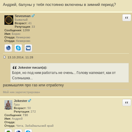
С
Андрей, балуны у тебя постоянно включены в зимний период?
о
о
б
щ
Sevesman
Отв
е
Бывалый
н
Возраст:
41
и
Репутация:
33
е
Сообщения:
1269
#
Имя:
Борис
3
Откуда:
Кемерово
4
Откуда:
Кемерово
Сайт
Skype
ВКонтакте
13.10.2014, 11:28
С
о
о
Jokester писал(а):
б
Боря, но под ним работать не очень... Голову напекает, как от
щ
е
Солнышка...
н
размышляя про газ или отработку
и
е
#
Мой ник зарегистрирован
3
5
Jokester
Отв
Гуру
Возраст:
50
Репутация:
272
Сообщения:
730
Имя:
Андрей
Откуда:
Откуда:
Чита, Забайкальский край