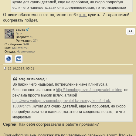
купил для сушки деталей, еще не пробовал, но скоро попробую
щ
е
если чего напише, кстати они средневолновые, те что кварцевые
н
и
Отпиши обязательно как он, может себе
этот
купить. И гараж зимой
е
обогревать пойдёт.
#
2
6
zapas
Отв
Гуру
Возраст:
50
Репутация:
274
Сообщения:
949
Имя:
Константин
Откуда:
Новокузнецк
Сайт
ВКонтакте
12.10.2014, 05:51
С
о
о
serg.slr писал(а):
б
Во парни чего надыбал, потребление ниже плинтуса а
щ
е
безопасность на высоте
http://domobogrev.ru/obogrevatel_mkten
, не
н
реклама просто мысли вслух, а такой
и
е
http://www.vodogrev.com/obogrevatel-kvarcevyy-komfort-ok-
#
1800vt.html
, купил для сушки деталей, еще не пробовал, но скоро
2
7
попробую если чего напише, кстати они средневолновые, те что
кварцевые
Сергей
, Как себя обогреватели в работе проявили?
Други-форумчане, подскажите по утеплению гаражных ворот. Кто как