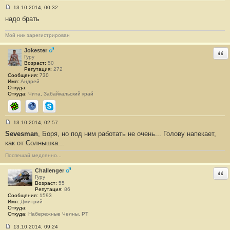
13.10.2014, 00:32
С
надо брать
о
о
б
Мой ник зарегистрирован
щ
е
н
Jokester
Отв
и
Гуру
е
Возраст:
50
#
Репутация:
272
3
Сообщения:
730
2
Имя:
Андрей
Откуда:
Откуда:
Чита, Забайкальский край
ICQ
Сайт
Skype
13.10.2014, 02:57
С
Sevesman
, Боря, но под ним работать не очень... Голову напекает,
о
о
как от Солнышка...
б
щ
Поспешай медленно...
е
н
и
Challenger
Отв
е
Гуру
#
Возраст:
55
3
Репутация:
86
3
Сообщения:
1593
Имя:
Дмитрий
Откуда:
Откуда:
Набережные Челны, РТ
13.10.2014, 09:24