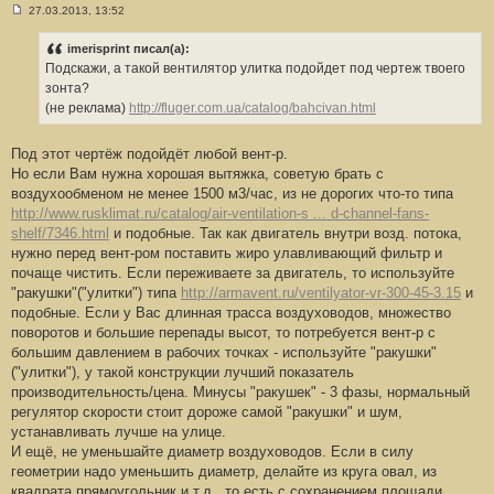
27.03.2013, 13:52
С
о
о
imerisprint писал(а):
б
Подскажи, а такой вентилятор улитка подойдет под чертеж твоего
щ
е
зонта?
н
(не реклама)
http://fluger.com.ua/catalog/bahcivan.html
и
е
#
Под этот чертёж подойдёт любой вент-р.
2
5
Но если Вам нужна хорошая вытяжка, советую брать с
воздухообменом не менее 1500 м3/час, из не дорогих что-то типа
http://www.rusklimat.ru/catalog/air-ventilation-s ... d-channel-fans-
shelf/7346.html
и подобные. Так как двигатель внутри возд. потока,
нужно перед вент-ром поставить жиро улавливающий фильтр и
почаще чистить. Если переживаете за двигатель, то используйте
"ракушки"("улитки") типа
http://armavent.ru/ventilyator-vr-300-45-3.15
и
подобные. Если у Вас длинная трасса воздуховодов, множество
поворотов и большие перепады высот, то потребуется вент-р с
большим давлением в рабочих точках - используйте "ракушки"
("улитки"), у такой конструкции лучший показатель
производительность/цена. Минусы "ракушек" - 3 фазы, нормальный
регулятор скорости стоит дороже самой "ракушки" и шум,
устанавливать лучше на улице.
И ещё, не уменьшайте диаметр воздуховодов. Если в силу
геометрии надо уменьшить диаметр, делайте из круга овал, из
квадрата прямоугольник и т.д., то есть с сохранением площади