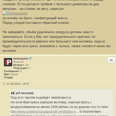
сечения. Если делаете тройник с большего диаметра на два
меньших...на словах не могу, нарисую:
за основу не брать, конфигураций масса.
Перед улицей поставьте обратный клапан.
Не забывайте, объём удалённого воздуха должен чем-то
заполниться. Если у Вас нет принудительного притока, по
производительности равного или большего чем вытяжка, подсос
будет через все щели, возможно с пылью, также снизится качество
вытяжки.
imerisprint
Отв
Новичок
Возраст:
39
Репутация:
0
Сообщения:
3
Имя:
Dmitriy
Откуда:
27.03.2013, 14:57
С
о
о
pvf писал(а):
б
Под этот чертёж подойдёт любой вент-р.
щ
е
Но если Вам нужна хорошая вытяжка, советую брать с
н
воздухообменом не менее 1500 м3/час, из не дорогих что-то типа
и
е
http://www.rusklimat.ru/catalog/air-ventilation-s
... d-channel-fans-
#