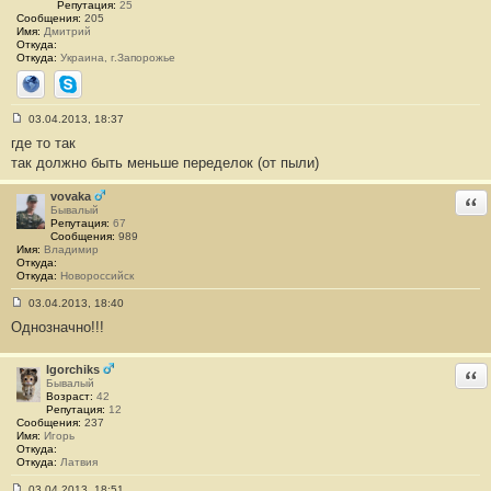
Репутация:
25
Сообщения:
205
Имя:
Дмитрий
Откуда:
Откуда:
Украина, г.Запорожье
Сайт
Skype
03.04.2013, 18:37
С
где то так
о
о
так должно быть меньше переделок (от пыли)
б
щ
е
vovaka
Отв
н
Бывалый
и
Репутация:
67
е
Сообщения:
989
#
Имя:
Владимир
3
Откуда:
8
Откуда:
Новороссийск
03.04.2013, 18:40
С
Однозначно!!!
о
о
б
щ
Igorchiks
Отв
е
Бывалый
н
Возраст:
42
и
Репутация:
12
е
Сообщения:
237
#
Имя:
Игорь
3
Откуда:
9
Откуда:
Латвия
03.04.2013, 18:51