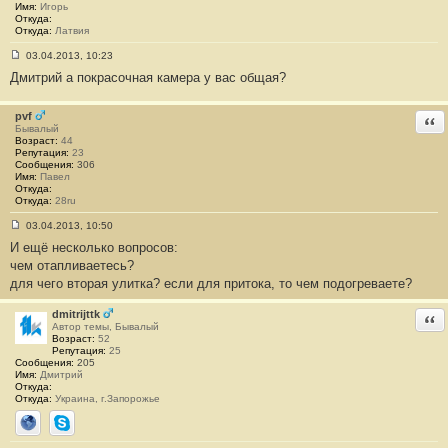
#
Имя:
Игорь
3
Откуда:
3
Откуда:
Латвия
03.04.2013, 10:23
С
Дмитрий а покрасочная камера у вас общая?
о
о
б
щ
pvf
Отв
е
Бывалый
н
Возраст:
44
и
Репутация:
23
е
Сообщения:
306
#
Имя:
Павел
3
Откуда:
4
Откуда:
28ru
03.04.2013, 10:50
С
И ещё несколько вопросов:
о
о
чем отапливаетесь?
б
для чего вторая улитка? если для притока, то чем подогреваете?
щ
е
н
dmitrijttk
Отв
и
Автор темы, Бывалый
е
Возраст:
52
#
Репутация:
25
3
Сообщения:
205
5
Имя:
Дмитрий
Откуда:
Откуда:
Украина, г.Запорожье
Сайт
Skype