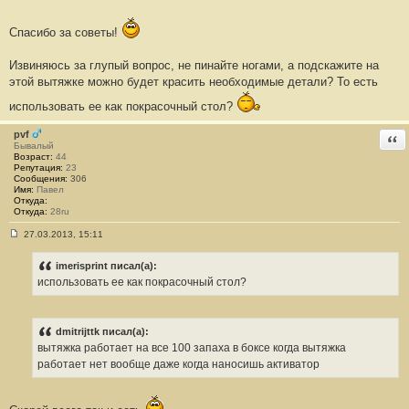
Спасибо за советы!
Извиняюсь за глупый вопрос, не пинайте ногами, а подскажите на
этой вытяжке можно будет красить необходимые детали? То есть
использовать ее как покрасочный стол?
pvf
Отв
Бывалый
Возраст:
44
Репутация:
23
Сообщения:
306
Имя:
Павел
Откуда:
Откуда:
28ru
27.03.2013, 15:11
С
о
о
imerisprint писал(а):
б
использовать ее как покрасочный стол?
щ
е
н
и
е
dmitrijttk писал(а):
#
вытяжка работает на все 100 запаха в боксе когда вытяжка
2
7
работает нет вообще даже когда наносишь активатор