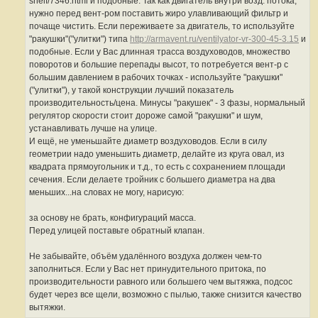
shelf/7346.html и подобные. Так как двигатель внутри возд. потока,
2
6
нужно перед вент-ром поставить жиро улавливающий фильтр и
почаще чистить. Если переживаете за двигатель, то используйте
"ракушки"("улитки") типа
http://armavent.ru/ventilyator-vr-300-45-3.15
и
подобные. Если у Вас длинная трасса воздуховодов, множество
поворотов и большие перепады высот, то потребуется вент-р с
большим давлением в рабочих точках - используйте "ракушки"
("улитки"), у такой конструкции лучший показатель
производительность/цена. Минусы "ракушек" - 3 фазы, нормальный
регулятор скорости стоит дороже самой "ракушки" и шум,
устанавливать лучше на улице.
И ещё, не уменьшайте диаметр воздуховодов. Если в силу
геометрии надо уменьшить диаметр, делайте из круга овал, из
квадрата прямоугольник и т.д., то есть с сохранением площади
сечения. Если делаете тройник с большего диаметра на два
меньших...на словах не могу, нарисую:
за основу не брать, конфигураций масса.
Перед улицей поставьте обратный клапан.
Не забывайте, объём удалённого воздуха должен чем-то
заполниться. Если у Вас нет принудительного притока, по
производительности равного или большего чем вытяжка, подсос
будет через все щели, возможно с пылью, также снизится качество
вытяжки.