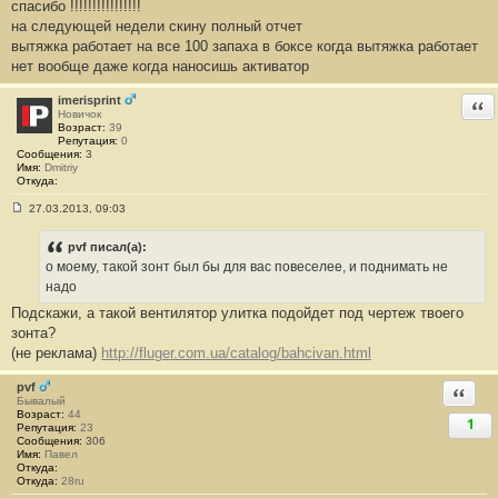
спасибо !!!!!!!!!!!!!!!!
о
о
на следующей недели скину полный отчет
б
вытяжка работает на все 100 запаха в боксе когда вытяжка работает
щ
е
нет вообще даже когда наносишь активатор
н
и
е
imerisprint
Отв
#
Новичок
2
Возраст:
39
3
Репутация:
0
Сообщения:
3
Имя:
Dmitriy
Откуда:
27.03.2013, 09:03
С
о
о
pvf писал(а):
б
о моему, такой зонт был бы для вас повеселее, и поднимать не
щ
е
надо
н
Подскажи, а такой вентилятор улитка подойдет под чертеж твоего
и
е
зонта?
#
(не реклама)
http://fluger.com.ua/catalog/bahcivan.html
2
4
pvf
Ответи
Бывалый
Возраст:
44
1
Репутация:
23
Сообщения:
306
Имя:
Павел
Откуда:
Откуда:
28ru