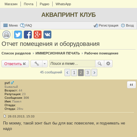
Магазин
Почта
Радио
WhatsApp
АКВАПРИНТ КЛУБ
Меню
FAQ
Регистрация
Вход
Отчет помещения и оборудования
Список разделов
ИММЕРСИОННАЯ ПЕЧАТЬ
Рабочее помещение
Ответить
1
2
3
45 сообщений
pvf
Отв
Бывалый
Возраст:
44
Репутация:
23
Сообщения:
306
Имя:
Павел
Откуда:
Откуда:
28ru
26.03.2013, 15:33
С
По моему, такой зонт был бы для вас повеселее, и поднимать не
о
о
надо
б
щ