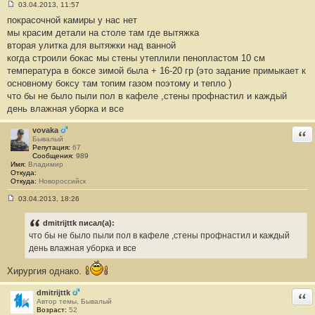
03.04.2013, 11:57
С
покрасочной камиры у нас нет
о
о
мы красим детали на столе там где вытяжка
б
вторая улитка для вытяжки над ванной
щ
е
когда строили бокас мы стены утеплили пенопластом 10 см
н
температура в боксе зимой была + 16-20 гр (это задание примыкает к
и
е
основному боксу там топим газом поэтому и тепло )
#
что бы не было пыли пол в кафеле ,стены профнастил и каждый
3
6
день влажная уборка и все
vovaka
Отв
Бывалый
Репутация:
67
Сообщения:
989
Имя:
Владимир
Откуда:
Откуда:
Новороссийск
03.04.2013, 18:26
С
о
о
dmitrijttk писал(а):
б
что бы не было пыли пол в кафеле ,стены профнастил и каждый
щ
е
день влажная уборка и все
н
и
Хирургия однако.
е
#
3
dmitrijttk
Отв
7
Автор темы, Бывалый
Возраст:
52