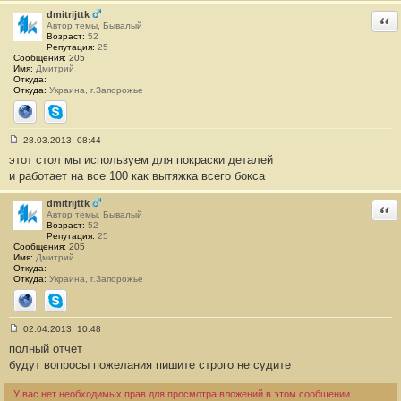
2
dmitrijttk
Отв
9
Автор темы, Бывалый
Возраст:
52
Репутация:
25
Сообщения:
205
Имя:
Дмитрий
Откуда:
Откуда:
Украина, г.Запорожье
Сайт
Skype
28.03.2013, 08:44
С
этот стол мы используем для покраски деталей
о
о
и работает на все 100 как вытяжка всего бокса
б
щ
е
dmitrijttk
Отв
н
Автор темы, Бывалый
и
Возраст:
52
е
Репутация:
25
#
Сообщения:
205
3
Имя:
Дмитрий
0
Откуда:
Откуда:
Украина, г.Запорожье
Сайт
Skype
02.04.2013, 10:48
С
полный отчет
о
о
будут вопросы пожелания пишите строго не судите
б
щ
е
У вас нет необходимых прав для просмотра вложений в этом сообщении.