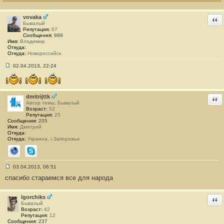
н
и
е
vovaka
Отв
#
Бывалый
3
Репутация:
67
1
Сообщения:
989
Имя:
Владимир
Откуда:
Откуда:
Новороссийск
02.04.2013, 22:24
С
о
о
б
щ
dmitrijttk
Отв
е
Автор темы, Бывалый
н
Возраст:
52
и
Репутация:
25
е
Сообщения:
205
#
Имя:
Дмитрий
3
Откуда:
2
Откуда:
Украина, г.Запорожье
Сайт
Skype
03.04.2013, 06:51
С
спасибо стараемся все для народа
о
о
б
щ
Igorchiks
Отв
е
Бывалый
н
Возраст:
42
и
Репутация:
12
е
Сообщения:
237