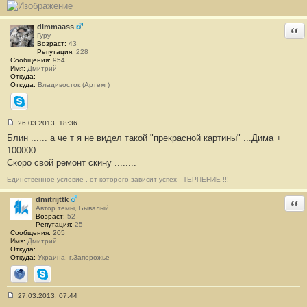
е
н
и
е
dimmaass
Отв
#
Гуру
2
Возраст:
43
1
Репутация:
228
Сообщения:
954
Имя:
Дмитрий
Откуда:
Откуда:
Владивосток (Артем )
Skype
26.03.2013, 18:36
С
Блин ...... а че т я не видел такой "прекрасной картины" ...Дима +
о
о
100000
б
Скоро свой ремонт скину ........
щ
е
н
Единственное условие , от которого зависит успех - ТЕРПЕНИЕ !!!
и
е
dmitrijttk
Отв
#
Автор темы, Бывалый
2
Возраст:
52
2
Репутация:
25
Сообщения:
205
Имя:
Дмитрий
Откуда:
Откуда:
Украина, г.Запорожье
Сайт
Skype
27.03.2013, 07:44
С