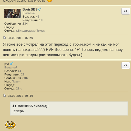
Скорей всего так и есть
BorisBBS
Отв
Бывалый
Возраст:
41
Репутация:
10
Сообщения:
234
Откуда:
Откуда:
г.Владикавказ-Томск
28.03.2013, 02:55
С
Я тоже все смотрел на этот переход с тройником и не как не мог
о
о
понять ( а нахр...на???) PVF Все верно. "+" Теперь видимо на пару
б
вентиляцию людям расталковывать будем ).
щ
е
н
pvf
Отв
и
Бывалый
е
Возраст:
44
#
Репутация:
23
2
Сообщения:
306
8
Имя:
Павел
Откуда:
Откуда:
28ru
28.03.2013, 05:46
С
о
о
BorisBBS писал(а):
б
Теперь...
щ
е
н
и
е
#