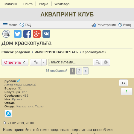
Магазин
Почта
Радио
WhatsApp
АКВАПРИНТ КЛУБ
Меню
FAQ
Регистрация
Вход
Дом краскопульта
Список разделов
ИММЕРСИОННАЯ ПЕЧАТЬ
Краскопульты
Ответить
1
2
36 сообщений
руслан
Ответи
Автор темы, Бывалый
Возраст:
51
1
Репутация:
127
Сообщения:
432
Имя:
Руслан
Откуда:
Откуда:
Казахстан,г. Тараз
Skype
21.02.2013, 20:09
С
Всем привет!в этой теме предлагаю поделиться способами
о
о