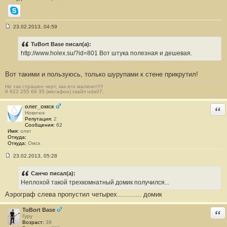
Skype
23.02.2013, 04:59
С
о
о
TuBort Base писал(а):
б
http://www.holex.su/?id=801 Вот штука полезная и дешевая.
щ
е
н
Вот такими и пользуюсь, только шурупами к стене прикрутил!
и
е
#
Не так страшен черт, как его малюют!!!!
8 922 255 68 35 (мегафон) скайп uda07.
7
олег_омск
Отв
Новичок
Репутация:
2
Сообщения:
62
Имя:
олег
Откуда:
Откуда:
Омск
23.02.2013, 05:28
С
о
о
Санчо писал(а):
б
Неплохой такой трехкомнатный домик получился...
щ
е
Аэрограф слева пропустил четырех............ домик
н
и
е
TuBort Base
Отв
#
Гуру
8
Возраст:
39