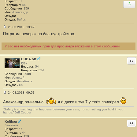
Возраст:
57
3
Репутация:
44
Сообщения:
159
Имя:
Александр
Откуда:
Откуда:
Бийск
23.03.2013, 13:42
С
Потратил вечерок на благоустройство.
о
о
б
щ
У вас нет необходимых прав для просмотра вложений в этом сообщении.
е
н
и
CUBA.off
е
Отв
#
Гуру
1
Возраст:
54
5
Репутация:
334
Сообщения:
2988
Имя:
Алексей
Откуда:
Челябинск
Откуда:
74ru
24.03.2013, 09:51
С
о
Александр,гениально!
я б даже штук 7 у тебя приобрел
о
б
“Safety is something that happens between your ears, not something you hold in your
щ
hands.” Jeff Cooper
е
н
и
Kulibaa
Отв
е
Бывалый
#
Возраст:
57
1
Репутация:
44
6
Сообщения:
159