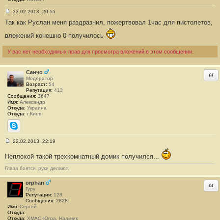
22.02.2013, 20:55
С
Так как Руслан меня раздразнил, пожертвовал 1час для пистолетов,
о
о
б
вложений конешно 0 получилось
щ
е
У вас нет необходимых прав для просмотра вложений в этом сообщении.
н
и
е
#
Санчо
Отв
5
Модератор
Возраст:
54
Репутация:
413
Сообщения:
3647
Имя:
Александр
Откуда:
Украина
Откуда:
г.Киев
Skype
22.02.2013, 22:19
С
о
Неплохой такой трехкомнатный домик получился...
о
б
Глаза боятся, руки делают.
щ
е
н
orphan
Отв
и
Гуру
е
Репутация:
128
#
Сообщения:
2828
6
Имя:
Сергей
Откуда:
Откуда:
ХМАО-Югра, Нальчик