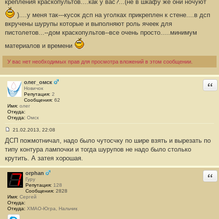
крепления краскопультов....как у вас?...(не в шкафу же они ночуют
б
щ
)....у меня так---кусок дсп на уголках прикреплен к стене....в дсп
е
н
вкручены шурупы которые и выполняют роль ячеек для
и
пистолетов...--дом краскопультов--все очень просто.....минимум
е
#
материалов и времени
1
У вас нет необходимых прав для просмотра вложений в этом сообщении.
олег_омск
Отв
Новичок
Репутация:
2
Сообщения:
62
Имя:
олег
Откуда:
Откуда:
Омск
21.02.2013, 22:08
С
ДСП пожмотничал, надо было чутосчку по шире взять и вырезать по
о
о
типу контура лампочки и тогда шурупов не надо было столько
б
крутить. А затея хорошая.
щ
е
н
orphan
Отв
и
Гуру
е
Репутация:
128
#
Сообщения:
2828
2
Имя:
Сергей
Откуда:
Откуда:
ХМАО-Югра, Нальчик