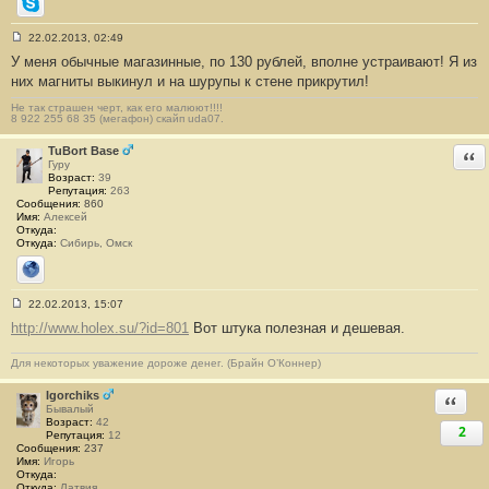
Skype
22.02.2013, 02:49
С
У меня обычные магазинные, по 130 рублей, вполне устраивают! Я из
о
о
них магниты выкинул и на шурупы к стене прикрутил!
б
щ
Не так страшен черт, как его малюют!!!!
е
8 922 255 68 35 (мегафон) скайп uda07.
н
и
TuBort Base
Отв
е
Гуру
#
Возраст:
39
3
Репутация:
263
Сообщения:
860
Имя:
Алексей
Откуда:
Откуда:
Сибирь, Омск
Сайт
22.02.2013, 15:07
С
http://www.holex.su/?id=801
Вот штука полезная и дешевая.
о
о
б
Для некоторых уважение дороже денег. (Брайн О’Коннер)
щ
е
н
Igorchiks
Ответи
и
Бывалый
е
Возраст:
42
2
#
Репутация:
12
4
Сообщения:
237
Имя:
Игорь
Откуда:
Откуда:
Латвия