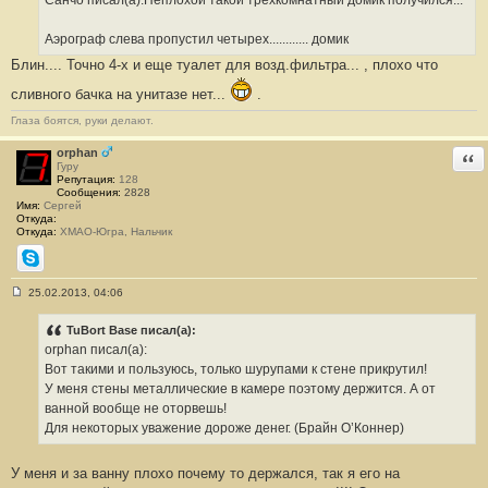
щ
е
н
Аэрограф слева пропустил четырех............ домик
и
е
Блин.... Точно 4-х и еще туалет для возд.фильтра... , плохо что
#
1
сливного бачка на унитазе нет...
.
0
Глаза боятся, руки делают.
orphan
Отв
Гуру
Репутация:
128
Сообщения:
2828
Имя:
Сергей
Откуда:
Откуда:
ХМАО-Югра, Нальчик
Skype
25.02.2013, 04:06
С
о
о
TuBort Base писал(а):
б
orphan писал(а):
щ
е
Вот такими и пользуюсь, только шурупами к стене прикрутил!
н
У меня стены металлические в камере поэтому держится. А от
и
е
ванной вообще не оторвешь!
#
Для некоторых уважение дороже денег. (Брайн О’Коннер)
1
1
У меня и за ванну плохо почему то держался, так я его на