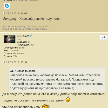
8
Skype
24.03.2013, 14:03
С
Молодец!!! Хороший девайс получился!
о
о
б
Не так страшен черт, как его малюют!!!!
щ
8 922 255 68 35 (мегафон) скайп uda07.
е
н
и
CUBA.off
Отв
е
Гуру
#
Возраст:
54
1
Репутация:
334
9
Сообщения:
2988
Имя:
Алексей
Откуда:
Челябинск
Откуда:
74ru
24.03.2013, 15:39
С
о
о
Kulibaa писал(а):
б
Там делов то на пару часиков до покраски. Метал 2мм. отверстия
щ
е
коронкой просверлил ,остальное болгаркой. Проиежуток под
н
подошвой по размеру магнита от динамика ,что позволяет крепить
и
е
подставку (у меня на щит управленя на ванне)
#
да я вижу,что делов не много и между делом подставочки изготовить
2
0
трудов не составит.тут момент сам важен
увидел,понравилось,хочу