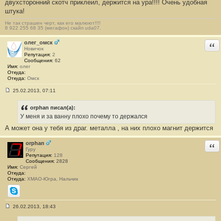
двухсторонний скотч приклеил, держится на ура!!!! Очень удобная
штука!
Не так страшен черт, как его малюют!!!!
8 922 255 68 35 (мегафон) скайп uda07.
олег_омск
Отв
Новичок
Репутация:
2
Сообщения:
62
Имя:
олег
Откуда:
Откуда:
Омск
25.02.2013, 07:11
С
о
о
orphan писал(а):
б
У меня и за ванну плохо почему то держался
щ
е
А может она у тебя из драг. металла , на них плохо магнит держится
н
и
е
orphan
Отв
#
Гуру
1
Репутация:
128
2
Сообщения:
2828
Имя:
Сергей
Откуда:
Откуда:
ХМАО-Югра, Нальчик
Skype
26.02.2013, 18:43
С
о