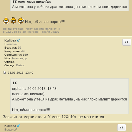
о
олег_омск писал(а):
б
А может она у тебя из драг. металла , на них плохо магнит держится
щ
е
н
и
Нет, обычная нержа!!!!
е
#
Не так страшен черт, как его малюют!!!!
1
8 922 255 68 35 (мегафон) скайп uda07.
3
Kulibaa
Отв
Бывалый
Возраст:
57
Репутация:
44
Сообщения:
159
Имя:
Александр
Откуда:
Откуда:
Бийск
23.03.2013, 13:40
С
о
о
б
orphan » 26.02.2013, 18:43
щ
е
олег_омск писал(а):
н
А может она у тебя из драг. металла , на них плохо магнит держится
и
е
#
Нет, обычная нержа!!!!
1
4
Зависит от марки стали. У меня 12Хн10т -не магнитится.
Kulibaa
Ответи
Бывалый