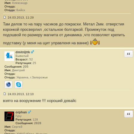
Имя:
Александр
Откуда:
Откуда:
Бийск
24.03.2013, 11:29
С
Там делов то на пару часиков до покраски. Метал 2мм. отверстия
о
о
коронкой просверлил ,остальное болгаркой. Проиежуток под
б
подошвой по размеру магнита от динамика ,что позволяет крепить
щ
е
н
подставку (у меня на щит управленя на ванне)
и
е
dmitrijttk
Отв
#
Бывалый
1
Возраст:
52
7
Репутация:
25
Сообщения:
205
Имя:
Дмитрий
Откуда:
Откуда:
Украина, г.Запорожье
Сайт
Skype
24.03.2013, 12:10
С
взято на вооружение !!! хороший девайс
о
о
б
щ
orphan
Отв
е
Гуру
н
Репутация:
128
и
Сообщения:
2828
е
Имя:
Сергей
#
Откуда:
1
Откуда:
ХМАО-Югра, Нальчик