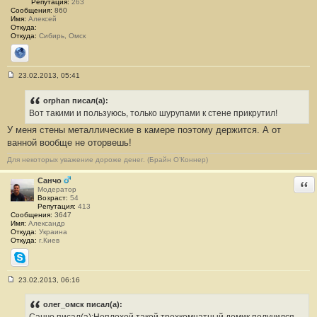
Репутация:
263
Сообщения:
860
Имя:
Алексей
Откуда:
Откуда:
Сибирь, Омск
Сайт
23.02.2013, 05:41
С
о
о
orphan писал(а):
б
Вот такими и пользуюсь, только шурупами к стене прикрутил!
щ
е
У меня стены металлические в камере поэтому держится. А от
н
ванной вообще не оторвешь!
и
е
#
Для некоторых уважение дороже денег. (Брайн О’Коннер)
9
Санчо
Отв
Модератор
Возраст:
54
Репутация:
413
Сообщения:
3647
Имя:
Александр
Откуда:
Украина
Откуда:
г.Киев
Skype
23.02.2013, 06:16
С
о
о
олег_омск писал(а):
б
Санчо писал(а):Неплохой такой трехкомнатный домик получился...