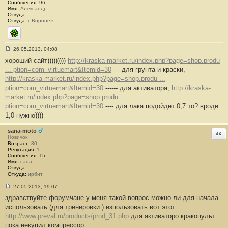
#
Сообщения:
96
1
Имя:
Александр
9
Откуда:
7
Откуда:
г Воронеж
ICQ
26.05.2013, 04:08
С
хороший сайт)))))))))
http://kraska-market.ru/index.php?page=shop.produ
о
о
... ption=com_virtuemart&Itemid=30
--- для грунта и краски,
б
http://kraska-market.ru/index.php?page=shop.produ ...
щ
е
ption=com_virtuemart&Itemid=30
------ для активатора,
http://kraska-
н
market.ru/index.php?page=shop.produ ...
и
е
ption=com_virtuemart&Itemid=30
---- для лака подойдет 0,7 то? вроде
#
1,0 нужно))))
1
9
8
sana-moto
Отв
Новичок
Возраст:
30
Репутация:
1
Сообщения:
15
Имя:
сана
Откуда:
Откуда:
ирбит
27.05.2013, 19:07
С
здравствуйте форумчане у меня такой вопрос можно ли для начала
о
о
использовать (для тренировки ) изпользовать вот этот
б
http://www.preval.ru/products/prod_31.php
для активаторо кракопульт
щ
е
пока некупил компрессор
н