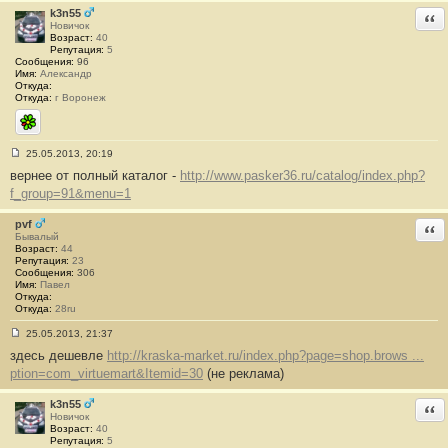
и
k3n55
Отв
е
Новичок
#
Возраст:
40
1
Репутация:
5
9
Сообщения:
96
5
Имя:
Александр
Откуда:
Откуда:
г Воронеж
ICQ
25.05.2013, 20:19
С
вернее от полный каталог -
http://www.pasker36.ru/catalog/index.php?
о
о
f_group=91&menu=1
б
щ
е
pvf
Отв
н
Бывалый
и
Возраст:
44
е
Репутация:
23
#
Сообщения:
306
1
Имя:
Павел
9
Откуда:
6
Откуда:
28ru
25.05.2013, 21:37
С
здесь дешевле
http://kraska-market.ru/index.php?page=shop.brows ...
о
о
ption=com_virtuemart&Itemid=30
(не реклама)
б
щ
е
k3n55
Отв
н
Новичок
и
Возраст:
40
е
Репутация:
5