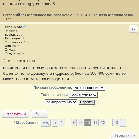
п.с или есть другие способы
и
е
#
Последний раз редактировалось
1
sana-moto
27.05.2013, 19:12, всего редактировалось
9
1 раз.
9
sana-moto
Отв
Новичок
Возраст:
30
Репутация:
1
Сообщения:
15
Имя:
сана
Откуда:
Откуда:
ирбит
27.05.2013, 19:10
С
возможно я не в тему но можно использовать грунт и эмаль в
о
о
балонах но не дешовую а подроже рублей за 300-400 если до то
б
может посоветуете производителя
щ
е
н
Показать сообщения за:
и
е
Поле сортировки
#
2
0
0
Ответить
1
…
8
9
10
11
12
…
23
442 сообщения
Перейти