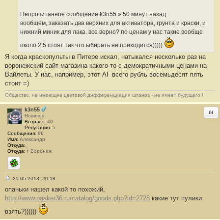
е
н
Непрочитанное сообщение k3n55 » 50 минут назад
и
е
вообщем, заказать два верхних для активатора, грунта и краски, и
#
нижний миник для лака. все верно? по ценам у нас такие вообще
1
9
около 2,5 стоят так что ыбирать не приходится)))))
4
Я когда краскопульты в Питере искал, натыкался несколько раз на
воронежский сайт магазина какого-то с демократичными ценами на
Вайлеты. У нас, например, этот АГ всего рубль восемьдесят пять
стоит =)
Общество, не имеющее цветовой дифференциации штанов - не имеет будущего !
k3n55
Отв
Новичок
Возраст:
40
Репутация:
5
Сообщения:
96
Имя:
Александр
Откуда:
Откуда:
г Воронеж
ICQ
25.05.2013, 20:18
С
опаньки нашел какой то похожий,
о
о
http://www.pasker36.ru/catalog/goods.php?id=2728
какие тут пулики
б
щ
взять?))))))
е
н