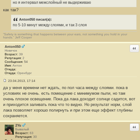
б
но я интервал межслойный не выдерживаю
щ
е
как так?
н
и
е
Anton050 писал(а):
#
по 5-10 минут между слоями, и так 3 слоя
1
8
1
“Safety is something that happens between your ears, not something you hold in your
hands.” Jeff Cooper
Anton050
Отв
Новичок
Возраст:
39
Репутация:
2
Сообщения:
54
Имя:
Антон
Откуда:
Откуда:
Оренбург
23.04.2013, 17:14
С
да у меня времени нет ждать, по пол часа между слоями. пока в
о
о
условиях не очень. есть помещение с минимумом пыли, но там
б
очень плохое освещение. Пока да лака доходит солнце садится, вот
щ
е
и приходится заливать пока что то видно. Но результат норм, слой
н
лака позволяет хорошо полирнуть и при этом еще эффект глубины
и
е
сохраняется.
#
1
8
2Yu
Отв
2
Бывалый
Возраст:
63
Репутация:
30