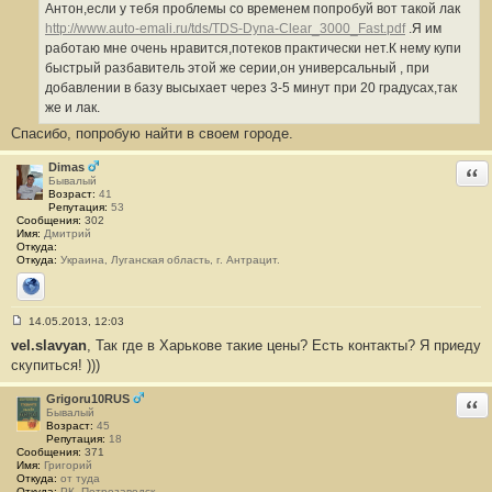
б
Антон,если у тебя проблемы со временем попробуй вот такой лак
щ
е
http://www.auto-emali.ru/tds/TDS-Dyna-Clear_3000_Fast.pdf
.Я им
н
работаю мне очень нравится,потеков практически нет.К нему купи
и
е
быстрый разбавитель этой же серии,он универсальный , при
#
добавлении в базу высыхает через 3-5 минут при 20 градусах,так
1
8
же и лак.
7
Спасибо, попробую найти в своем городе.
Dimas
Отв
Бывалый
Возраст:
41
Репутация:
53
Сообщения:
302
Имя:
Дмитрий
Откуда:
Откуда:
Украина, Луганская область, г. Антрацит.
Сайт
14.05.2013, 12:03
С
vel.slavyan
, Так где в Харькове такие цены? Есть контакты? Я приеду
о
о
скупиться! )))
б
щ
е
Grigoru10RUS
Отв
н
Бывалый
и
Возраст:
45
е
Репутация:
18
#
Сообщения:
371
1
Имя:
Григорий
8
Откуда:
от туда
8
Откуда:
РК, Петрозаводск