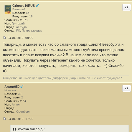
Grigoru10RUS
Отв
Бывалый
Возраст:
45
Репутация:
18
Сообщения:
371
Имя:
Григорий
Откуда:
от туда
Откуда:
РК, Петрозаводск
24.04.2013, 08:39
С
Товарищи, а может есть кто со славного града Санкт-Петербурга и
о
о
сможет подсказать, какие магазины можно глубоким провинциалам
б
посетить в плане покупки пулика? В нашем селе все что можно
щ
е
объехали. Покупать через Интернет как-то не хочется, только
н
начинаем, хочется пощупать, примерить, так сказать... =) Спасибо.
и
е
=)
#
1
Общество, не имеющее цветовой дифференциации штанов - не имеет будущего !
8
6
Anton050
Отв
Новичок
Возраст:
39
Репутация:
2
Сообщения:
54
Имя:
Антон
Откуда:
Откуда:
Оренбург
24.04.2013, 17:20
С
о
о
vovaka писал(а):