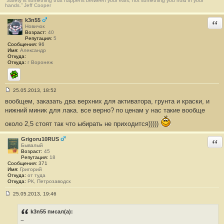
“Safety is something that happens between your ears, not something you hold in your
hands.” Jeff Cooper
k3n55
Отв
Новичок
Возраст:
40
Репутация:
5
Сообщения:
96
Имя:
Александр
Откуда:
Откуда:
г Воронеж
ICQ
25.05.2013, 18:52
С
вообщем, заказать два верхних для активатора, грунта и краски, и
о
о
нижний миник для лака. все верно? по ценам у нас такие вообще
б
щ
около 2,5 стоят так что ыбирать не приходится)))))
е
н
и
Grigoru10RUS
Отв
е
Бывалый
#
Возраст:
45
1
Репутация:
18
9
Сообщения:
371
3
Имя:
Григорий
Откуда:
от туда
Откуда:
РК, Петрозаводск
25.05.2013, 19:46
С
о
о
k3n55 писал(а):
б
−
щ