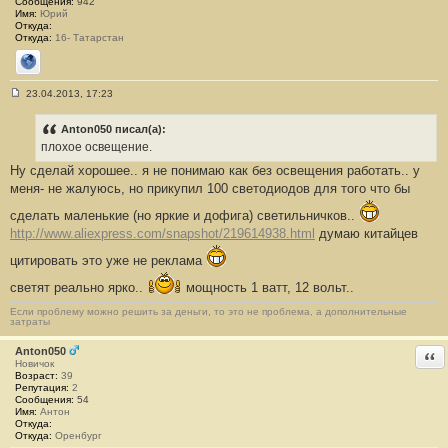
Сообщения:
942
Имя:
Юрий
Откуда:
Откуда:
16- Татарстан
Сайт
23.04.2013, 17:23
С
о
о
Anton050 писал(а):
б
плохое освещение.
щ
е
Ну сделай хорошее.. я не понимаю как без освещения работать.. у
н
меня- не жалуюсь, но прикупил 100 светодиодов для того что бы
и
е
#
сделать маленькие (но яркие и дофига) светильничков..
1
http://www.aliexpress.com/snapshot/219614938.html
думаю китайцев
8
3
цитировать это уже не реклама
светят реально ярко..
мощность 1 ватт, 12 вольт..
Если проблему можно решить за деньги, то это не проблема, а дополнительные
затраты
Anton050
Отв
Новичок
Возраст:
39
Репутация:
2
Сообщения:
54
Имя:
Антон
Откуда:
Откуда:
Оренбург