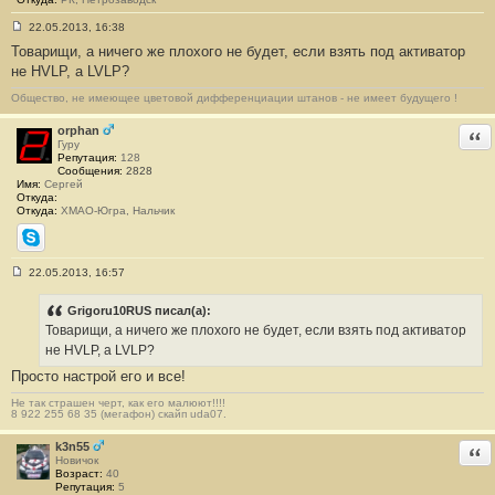
22.05.2013, 16:38
С
Товарищи, а ничего же плохого не будет, если взять под активатор
о
о
не HVLP, а LVLP?
б
щ
Общество, не имеющее цветовой дифференциации штанов - не имеет будущего !
е
н
и
orphan
Отв
е
Гуру
#
Репутация:
128
1
Сообщения:
2828
8
Имя:
Сергей
9
Откуда:
Откуда:
ХМАО-Югра, Нальчик
Skype
22.05.2013, 16:57
С
о
о
Grigoru10RUS писал(а):
б
Товарищи, а ничего же плохого не будет, если взять под активатор
щ
е
не HVLP, а LVLP?
н
Просто настрой его и все!
и
е
#
Не так страшен черт, как его малюют!!!!
8 922 255 68 35 (мегафон) скайп uda07.
1
9
0
k3n55
Отв
Новичок
Возраст:
40
Репутация:
5