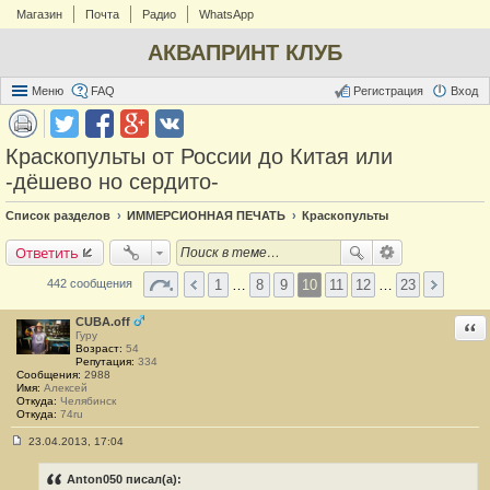
Магазин
Почта
Радио
WhatsApp
АКВАПРИНТ КЛУБ
Меню
FAQ
Регистрация
Вход
Краскопульты от России до Китая или
-дёшево но сердито-
Список разделов
ИММЕРСИОННАЯ ПЕЧАТЬ
Краскопульты
Ответить
1
…
8
9
10
11
12
…
23
442 сообщения
CUBA.off
Отв
Гуру
Возраст:
54
Репутация:
334
Сообщения:
2988
Имя:
Алексей
Откуда:
Челябинск
Откуда:
74ru
23.04.2013, 17:04
С
о
о
Anton050 писал(а):