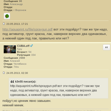
Сообщения:
96
Имя:
Александр
Откуда:
Откуда:
г Воронеж
ICQ
23.05.2013, 17:21
С
http://aquaprint.ru/file/spraygun.pdf
вот эти подойдут? там же три надо,
о
о
под активатор, грунт краска, лак, наверное верхних два одинаковых,
б
а нижний один под лак, правильно или нет?
щ
е
н
CUBA.off
Отв
и
Гуру
е
Возраст:
54
#
Репутация:
334
1
Сообщения:
2988
9
Имя:
Алексей
1
Откуда:
Челябинск
Откуда:
74ru
24.05.2013, 02:30
С
о
о
k3n55 писал(а):
б
http://aquaprint.ru/file/spraygun.pdf вот эти подойдут? там же три
щ
е
надо, под активатор, грунт краска, лак, наверное верхних два
н
одинаковых, а нижний один под лак, правильно или нет?
и
е
пойдут,но ценник явно завышен.
#
нижний миник.
1
9
2