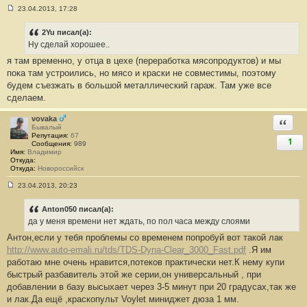
23.04.2013, 17:28
С
о
о
2Yu писал(а):
б
Ну сделай хорошее..
щ
е
я там временно, у отца в цехе (переработка мясопродуктов) и мы
н
пока там устроились, но мясо и краски не совместимы, поэтому
и
е
будем съезжать в большой металлический гараж. Там уже все
#
сделаем.
1
8
4
vovaka
Ответи
Бывалый
Репутация:
67
1
Сообщения:
989
Имя:
Владимир
Откуда:
Откуда:
Новороссийск
23.04.2013, 20:23
С
о
о
Anton050 писал(а):
б
да у меня времени нет ждать, по пол часа между слоями
щ
е
Антон,если у тебя проблемы со временем попробуй вот такой лак
н
http://www.auto-emali.ru/tds/TDS-Dyna-Clear_3000_Fast.pdf
.Я им
и
е
работаю мне очень нравится,потеков практически нет.К нему купи
#
быстрый разбавитель этой же серии,он универсальный , при
1
8
добавлении в базу высыхает через 3-5 минут при 20 градусах,так же
5
и лак.Да ещё ,краскопульт Voylet миниджет дюза 1 мм.