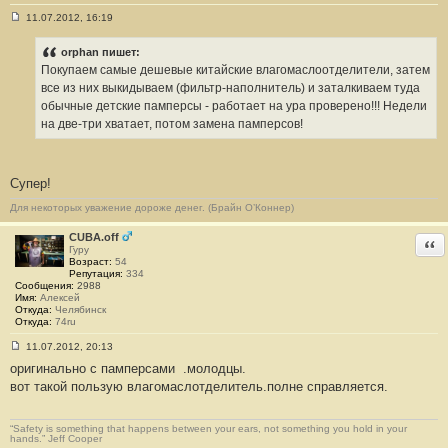
11.07.2012, 16:19
С
о
о
orphan пишет:
б
Покупаем самые дешевые китайские влагомаслоотделители, затем
щ
е
все из них выкидываем (фильтр-наполнитель) и заталкиваем туда
н
обычные детские памперсы - работает на ура проверено!!! Недели
и
е
на две-три хватает, потом замена памперсов!
#
5
Супер!
Для некоторых уважение дороже денег. (Брайн О’Коннер)
CUBA.off
Отв
Гуру
Возраст:
54
Репутация:
334
Сообщения:
2988
Имя:
Алексей
Откуда:
Челябинск
Откуда:
74ru
11.07.2012, 20:13
С
оригинально с памперсами
.молодцы.
о
о
вот такой пользую влагомаслотделитель.полне справляется.
б
щ
е
н
“Safety is something that happens between your ears, not something you hold in your
hands.” Jeff Cooper
и