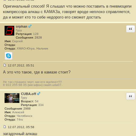
С
Оригинальный способ! Я слышал что можно поставить в пневмоцепи
о
о
компрессора алкаш с КАМАЗа, говорят вроде неплохо справляется,
б
да и может кто то себе недорого его сможет достать
щ
е
н
orphan
Отв
и
Гуру
е
Репутация:
128
#
Сообщения:
2828
8
Имя:
Сергей
Откуда:
Откуда:
ХМАО-Югра, Нальчик
Skype
12.07.2012, 05:51
С
А это что такое, где в камазе стоит?
о
о
б
Не так страшен черт, как его малюют!!!!
щ
8 922 255 68 35 (мегафон) скайп uda07.
е
н
и
CUBA.off
Отв
е
Гуру
#
Возраст:
54
9
Репутация:
334
Сообщения:
2988
Имя:
Алексей
Откуда:
Челябинск
Откуда:
74ru
12.07.2012, 05:58
С
загадочный алкаш
о