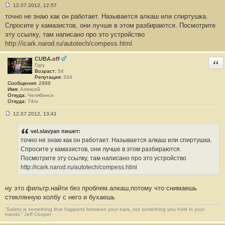
12.07.2012, 12:57
С
точно не знаю как он работает. Называется алкаш или спиртушка.
о
о
Спросите у камазистов, они лучше в этом разбираются. Посмотрите
б
эту ссылку, там написано про это устройство
щ
е
http://icark.narod.ru/autotech/compess.html
н
и
е
CUBA.off
Отв
#
Гуру
1
Возраст:
54
3
Репутация:
334
Сообщения:
2988
Имя:
Алексей
Откуда:
Челябинск
Откуда:
74ru
12.07.2012, 13:41
С
о
о
vel.slavyan пишет:
б
точно не знаю как он работает. Называется алкаш или спиртушка.
щ
е
Спросите у камазистов, они лучше в этом разбираются.
н
Посмотрите эту ссылку, там написано про это устройство
и
е
http://icark.narod.ru/autotech/compess.html
#
1
4
ну это фильтр.найти без проблем.алкаш,потому что снимаешь
стеклянную колбу с него и бухаешь
“Safety is something that happens between your ears, not something you hold in your
hands.” Jeff Cooper