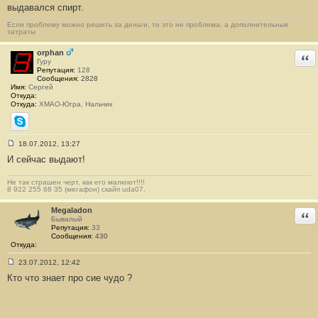
выдавался спирт.
Если проблему можно решить за деньги, то это не проблема, а дополнительные
затраты
orphan
Отв
Гуру
Репутация:
128
Сообщения:
2828
Имя:
Сергей
Откуда:
Откуда:
ХМАО-Югра, Нальчик
Skype
18.07.2012, 13:27
С
И сейчас выдают!
о
о
б
Не так страшен черт, как его малюют!!!!
щ
8 922 255 68 35 (мегафон) скайп uda07.
е
н
и
Megaladon
Отв
е
Бывалый
#
Репутация:
33
1
Сообщения:
430
6
Откуда:
23.07.2012, 12:42
С
Кто что знает про сие чудо ?
о
о
б
щ
е