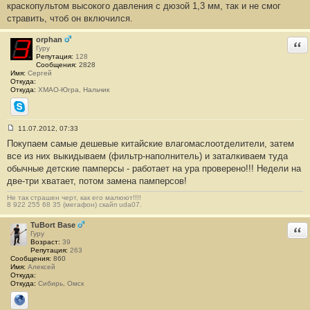
е
краскопультом высокого давления с дюзой 1,3 мм, так и не смог
#
стравить, чтоб он включился.
3
orphan
Отв
Гуру
Репутация:
128
Сообщения:
2828
Имя:
Сергей
Откуда:
Откуда:
ХМАО-Югра, Нальчик
Skype
11.07.2012, 07:33
С
Покупаем самые дешевые китайские влагомаслоотделители, затем
о
о
все из них выкидываем (фильтр-наполнитель) и заталкиваем туда
б
обычные детские памперсы - работает на ура проверено!!! Недели на
щ
е
две-три хватает, потом замена памперсов!
н
и
Не так страшен черт, как его малюют!!!!
е
8 922 255 68 35 (мегафон) скайп uda07.
#
4
TuBort Base
Отв
Гуру
Возраст:
39
Репутация:
263
Сообщения:
860
Имя:
Алексей
Откуда:
Откуда:
Сибирь, Омск
Сайт