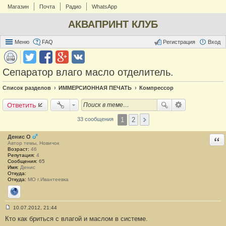
Магазин
Почта
Радио
WhatsApp
АКВАПРИНТ КЛУБ
Меню
FAQ
Регистрация
Вход
Сепаратор влаго масло отделитель.
Список разделов
ИММЕРСИОННАЯ ПЕЧАТЬ
Компрессор
Ответить
1
2
33 сообщения
Денис О
Отв
Автор темы, Новичок
Возраст:
46
Репутация:
4
Сообщения:
65
Имя:
Денис
Откуда:
Откуда:
МО г.Ивантеевка
Сайт
10.07.2012, 21:44
С
Кто как бриться с влагой и маслом в системе.
о
о