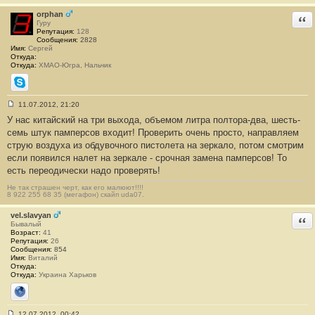
е
#
orphan
Отв
6
Гуру
Репутация:
128
Сообщения:
2828
Имя:
Сергей
Откуда:
Откуда:
ХМАО-Югра, Нальчик
Skype
11.07.2012, 21:20
С
У нас китайский на три выхода, объемом литра полтора-два, шесть-
о
о
семь штук памперсов входит! Проверить очень просто, направляем
б
струю воздуха из обдувочного пистолета на зеркало, потом смотрим
щ
е
если появился налет на зеркале - срочная замена памперсов! То
н
есть переодически надо проверять!
и
е
#
Не так страшен черт, как его малюют!!!!
8 922 255 68 35 (мегафон) скайп uda07.
7
vel.slavyan
Отв
Бывалый
Возраст:
41
Репутация:
26
Сообщения:
854
Имя:
Виталий
Откуда:
Откуда:
Украина Харьков
Сайт
12.07.2012, 00:42