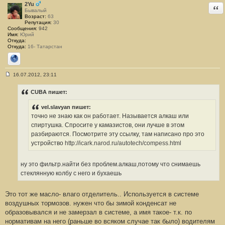
2Yu
Отв
Бывалый
Возраст:
63
Репутация:
30
Сообщения:
942
Имя:
Юрий
Откуда:
Откуда:
16- Татарстан
Сайт
16.07.2012, 23:11
С
о
о
CUBA пишет:
б
щ
vel.slavyan пишет:
е
н
точно не знаю как он работает. Называется алкаш или
и
спиртушка. Спросите у камазистов, они лучше в этом
е
#
разбираются. Посмотрите эту ссылку, там написано про это
1
устройство
http://icark.narod.ru/autotech/compess.html
5
ну это фильтр.найти без проблем.алкаш,потому что снимаешь
стеклянную колбу с него и бухаешь
Это тот же масло- влаго отделитель.. Используется в системе
воздушных тормозов. нужен что бы зимой конденсат не
образовывался и не замерзал в системе, а имя такое- т.к. по
нормативам на него (раньше во всяком случае так было) водителям