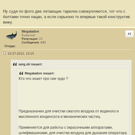
Ну судя по фото две летающих тарелки совокупляются, тот что с
болтами точно пацан, а если серьезно то впервые такой конструктив
вижу.
Megaladon
Отв
Бывалый
Репутация:
33
Сообщения:
430
Откуда:
23.07.2012, 13:15
С
о
о
serg.slr пишет:
б
щ
Megaladon пишет:
е
н
Кто что знает про сие чудо ?
и
е
#
1
9
Предназначен для очистки сжатого воздуха от водяного и
маслянного конденсата и механических частиц.
Применяется для работы с окрасочными аппаратами,
шлифмашинами, для очистки воздуха для дыхания оператора