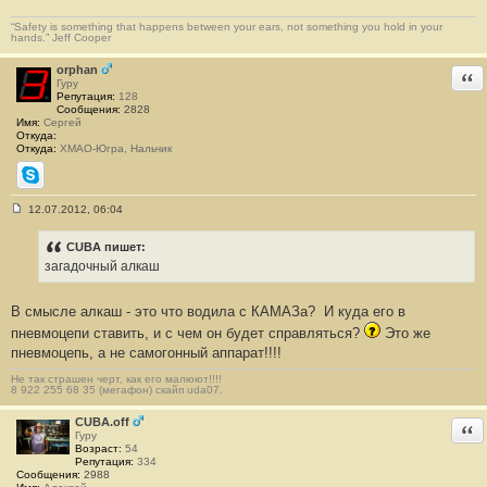
о
б
“Safety is something that happens between your ears, not something you hold in your
щ
hands.” Jeff Cooper
е
н
и
orphan
Отв
е
Гуру
#
Репутация:
128
1
Сообщения:
2828
0
Имя:
Сергей
Откуда:
Откуда:
ХМАО-Югра, Нальчик
Skype
12.07.2012, 06:04
С
о
о
CUBA пишет:
б
загадочный алкаш
щ
е
н
В смысле алкаш - это что водила с КАМАЗа?
И куда его в
и
е
пневмоцепи ставить, и с чем он будет справляться?
Это же
#
1
пневмоцепь, а не самогонный аппарат!!!!
1
Не так страшен черт, как его малюют!!!!
8 922 255 68 35 (мегафон) скайп uda07.
CUBA.off
Отв
Гуру
Возраст:
54
Репутация:
334
Сообщения:
2988