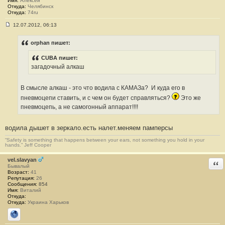
Имя:
Алексей
Откуда:
Челябинск
Откуда:
74ru
12.07.2012, 06:13
С
о
о
orphan пишет:
б
щ
CUBA пишет:
е
н
загадочный алкаш
и
е
#
В смысле алкаш - это что водила с КАМАЗа?
И куда его в
1
2
пневмоцепи ставить, и с чем он будет справляться?
Это же
пневмоцепь, а не самогонный аппарат!!!!
водила дышет в зеркало.есть налет.меняем памперсы
“Safety is something that happens between your ears, not something you hold in your
hands.” Jeff Cooper
vel.slavyan
Отв
Бывалый
Возраст:
41
Репутация:
26
Сообщения:
854
Имя:
Виталий
Откуда:
Откуда:
Украина Харьков
Сайт