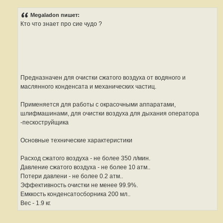
С
о
о
Megaladon пишет:
б
Кто что знает про сие чудо ?
щ
е
н
и
е
#
1
8
Предназначен для очистки сжатого воздуха от водяного и
маслянного конденсата и механических частиц.
Применяется для работы с окрасочными аппаратами,
шлифмашинами, для очистки воздуха для дыхания оператора
-пескоструйщика
Основные технические характеристики
Расход сжатого воздуха - не более 350 л/мин.
Давление сжатого воздуха - не более 10 атм..
Потери давлени - не более 0.2 атм..
Эффективность очистки не менее 99.9%.
Емккость конденсатосборника 200 мл..
Вес - 1.9 кг.