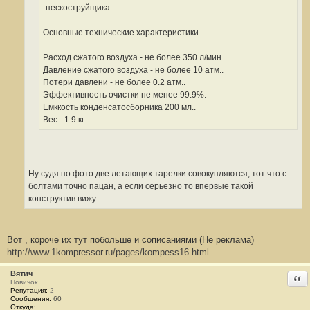
-пескоструйщика
Основные технические характеристики
Расход сжатого воздуха - не более 350 л/мин.
Давление сжатого воздуха - не более 10 атм..
Потери давлени - не более 0.2 атм..
Эффективность очистки не менее 99.9%.
Емккость конденсатосборника 200 мл..
Вес - 1.9 кг.
Ну судя по фото две летающих тарелки совокупляются, тот что с
болтами точно пацан, а если серьезно то впервые такой
конструктив вижу.
Вот , короче их тут побольше и сописаниями (Не реклама)
http://www.1kompressor.ru/pages/kompess16.html
Вятич
Отв
Новичок
Репутация:
2
Сообщения:
60
Откуда: