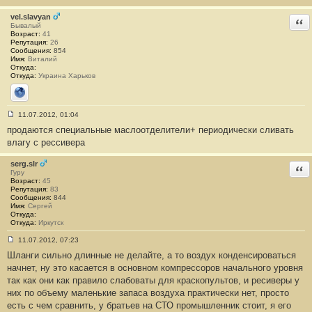
б
щ
vel.slavyan
Отв
е
Бывалый
н
Возраст:
41
и
Репутация:
26
е
Сообщения:
854
#
Имя:
Виталий
1
Откуда:
Откуда:
Украина Харьков
Сайт
11.07.2012, 01:04
С
продаются специальные маслоотделители+ периодически сливать
о
о
влагу с рессивера
б
щ
е
serg.slr
Отв
н
Гуру
и
Возраст:
45
е
Репутация:
83
#
Сообщения:
844
2
Имя:
Сергей
Откуда:
Откуда:
Иркутск
11.07.2012, 07:23
С
Шланги сильно длинные не делайте, а то воздух конденсироваться
о
о
начнет, ну это касается в основном компрессоров начального уровня
б
так как они как правило слабоваты для краскопультов, и ресиверы у
щ
е
них по объему маленькие запаса воздуха практически нет, просто
н
есть с чем сравнить, у братьев на СТО промышленник стоит, я его
и