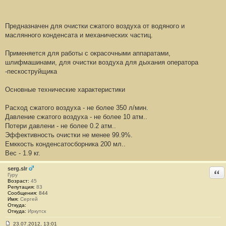
н
и
е
#
Предназначен для очистки сжатого воздуха от водяного и
1
7
маслянного конденсата и механических частиц.
Применяется для работы с окрасочными аппаратами,
шлифмашинами, для очистки воздуха для дыхания оператора
-пескоструйщика
Основные технические характеристики
Расход сжатого воздуха - не более 350 л/мин.
Давление сжатого воздуха - не более 10 атм..
Потери давлени - не более 0.2 атм..
Эффективность очистки не менее 99.9%.
Емккость конденсатосборника 200 мл..
Вес - 1.9 кг.
serg.slr
Отв
Гуру
Возраст:
45
Репутация:
83
Сообщения:
844
Имя:
Сергей
Откуда:
Откуда:
Иркутск
23.07.2012, 13:01