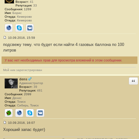
е
Возраст:
41
#
Репутация:
33
8
Сообщения:
1269
5
Имя:
Борис
Откуда:
Кемерово
Откуда:
Кемерово
Сайт
Skype
ВКонтакте
10.09.2016, 15:59
С
подсвежу тему. что будет если найти 4 газовых баллона по 100
о
о
литров
б
щ
е
У вас нет необходимых прав для просмотра вложений в этом сообщении.
н
и
Мой ник зарегистрирован
е
#
8
dens
Отв
6
Администратор
Возраст:
39
Репутация:
481
Сообщения:
2099
Имя:
Денис
Откуда:
Томск
Откуда:
Сибирь, Томск
ICQ
Сайт
Skype
ВКонтакте
10.09.2016, 16:07
С
Хороший запас будет)
о
о
б