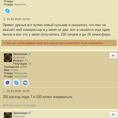
8
Откуда:
3
Откуда:
Армения
Skype
14.03.2016, 20:54
С
Привет друзья.вот купил новый пульвик и оказалось что ему не
о
о
хватает мой компрессор.а у меня их два .вот и нашёлся еще один
б
балон.и вот что у меня получилось.150 литров и до 16 атмосферы.
щ
е
н
У вас нет необходимых прав для просмотра вложений в этом сообщении.
и
е
#
8
Sevesman
Отв
4
Бывалый
Возраст:
41
Репутация:
33
Сообщения:
1269
Имя:
Борис
Откуда:
Кемерово
Откуда:
Кемерово
Сайт
Skype
ВКонтакте
15.03.2016, 02:55
С
250 расход поди ? я 150 купил инормально
о
о
б
Мой ник зарегистрирован
щ
е
н
Sevesman
Отв
и
Бывалый