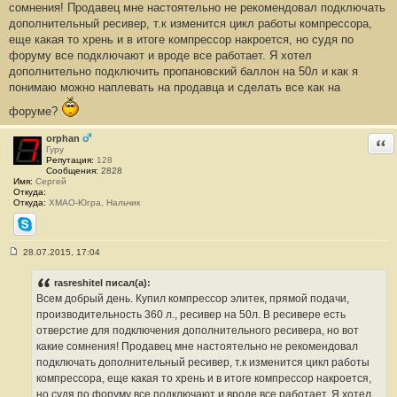
е
сомнения! Продавец мне настоятельно не рекомендовал подключать
н
дополнительный ресивер, т.к изменится цикл работы компрессора,
и
е
еще какая то хрень и в итоге компрессор накроется, но судя по
#
форуму все подключают и вроде все работает. Я хотел
8
1
дополнительно подключить пропановский баллон на 50л и как я
понимаю можно наплевать на продавца и сделать все как на
форуме?
orphan
Отв
Гуру
Репутация:
128
Сообщения:
2828
Имя:
Сергей
Откуда:
Откуда:
ХМАО-Югра, Нальчик
Skype
28.07.2015, 17:04
С
о
о
rasreshitel писал(а):
б
Всем добрый день. Купил компрессор элитек, прямой подачи,
щ
е
производительность 360 л., ресивер на 50л. В ресивере есть
н
отверстие для подключения дополнительного ресивера, но вот
и
е
какие сомнения! Продавец мне настоятельно не рекомендовал
#
подключать дополнительный ресивер, т.к изменится цикл работы
8
2
компрессора, еще какая то хрень и в итоге компрессор накроется,
но судя по форуму все подключают и вроде все работает. Я хотел