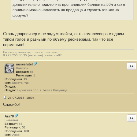
дополнительно подключить пропановский баллон на 50л и как я
понимаю можно наплевать на продавца и сделать все как на
форуме?
Ставь допресивер и не задумывайся, есть компрессора с одним
типом голов и разными по объему ресиверами, так что все
нормально!
Не так страшен черт, как его малюют!!!!
8 922 255 68 35 (мегафон) скайп uda07.
rasreshitel
Отв
Новичок
Возраст:
56
Репутация:
1
Сообщения:
19
Имя:
Константин
Откуда:
Откуда:
Кировская обл. г. Белая Холуница
28.07.2015, 18:04
С
Спасибо!
о
о
б
щ
Ars78
Отв
е
Бывалый
н
Возраст:
48
и
Репутация:
51
е
Сообщения:
188
#
Имя:
Арсен