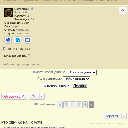
Развитие и продвижение аквапечати в России и СНГ - AQUAPRINT.CLUB - ФОРУМ
щ
е
н
Sevesman
Отв
и
Бывалый
е
Возраст:
41
#
Репутация:
33
8
Сообщения:
1269
7
Имя:
Борис
Откуда:
Кемерово
Откуда:
Кемерово
Сайт
Skype
ВКонтакте
10.09.2016, 16:18
С
пока да запас ))
о
о
б
Мой ник зарегистрирован
щ
е
Показать сообщения за:
н
и
Поле сортировки
е
#
8
8
Ответить
1
2
3
4
5
88 сообщений
Перейти
КТО СЕЙЧАС НА ФОРУМЕ
(по активности за 10 минут)