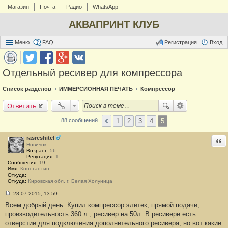
Магазин
Почта
Радио
WhatsApp
АКВАПРИНТ КЛУБ
Меню
FAQ
Регистрация
Вход
Отдельный ресивер для компрессора
Список разделов
ИММЕРСИОННАЯ ПЕЧАТЬ
Компрессор
Ответить
1
2
3
4
5
88 сообщений
rasreshitel
Отв
Новичок
Возраст:
56
Репутация:
1
Сообщения:
19
Имя:
Константин
Откуда:
Откуда:
Кировская обл. г. Белая Холуница
28.07.2015, 13:59
С
Всем добрый день. Купил компрессор элитек, прямой подачи,
о
о
производительность 360 л., ресивер на 50л. В ресивере есть
б
отверстие для подключения дополнительного ресивера, но вот какие
щ