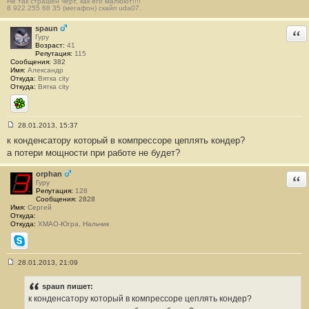
Не так страшен черт, как его малюют!!!!
8 922 255 68 35 (мегафон) скайп uda07.
spaun
Отв
Гуру
Возраст:
41
Репутация:
115
Сообщения:
382
Имя:
Александр
Откуда:
Вятка city
Откуда:
Вятка city
ICQ
28.01.2013, 15:37
С
к конденсатору который в компрессоре цеплять кондер?
о
о
а потери мощности при работе не будет?
б
щ
е
orphan
Отв
н
Гуру
и
Репутация:
128
е
Сообщения:
2828
#
Имя:
Сергей
6
Откуда:
Откуда:
ХМАО-Югра, Нальчик
Skype
28.01.2013, 21:09
С
о
о
spaun пишет:
б
к конденсатору который в компрессоре цеплять кондер?
щ