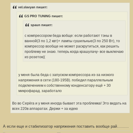
о
о
vel.slavyan пишет:
б
щ
GS PRO TUNING пишет:
е
н
и
spaun пишет:
е
#
5
с компрессором беда вобще: если работают тэны в
ванной(3 по 1,2 квт)+ лампы сушильные(3 по 250 Вт), то
компрессор вообще не может раскрутиться, как решить
проблему не знаю. теперь когда крашулачу- все выключаю
из розеток((
у меня была беда с запуском компрессора из-за низкого
напряжения в сети (180-195В). победил параллельным
подключением к собственному конденсатору ещё + 30
микрофарад. заработало
Во во Серёга и у меня иногда бывает эта проблемка! Это видать на
всех 220в аппаратах. Держи + за идею
А если еще и стабилизатор напряжения поставить вообще рай..........