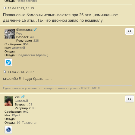
Откуда:
Новороссийск
14.04.2013, 14:15
С
Пропановые баллоны испытываются при 25 атм.,номинальное
о
о
давление 16 атм. .Так что двойной запас по номиналу.
б
щ
е
dimmaass
Отв
н
Гуру
и
Возраст:
43
е
Репутация:
228
#
Сообщения:
954
1
Имя:
Дмитрий
6
Откуда:
Откуда:
Владивосток (Артем )
Skype
14.04.2013, 23:27
С
спасибо !! Надо брать ......
о
о
б
Единственное условие , от которого зависит успех - ТЕРПЕНИЕ !!!
щ
е
н
2Yu
Отв
и
Бывалый
е
Возраст:
63
#
Репутация:
30
1
Сообщения:
942
7
Имя:
Юрий
Откуда:
Откуда:
16- Татарстан
Сайт