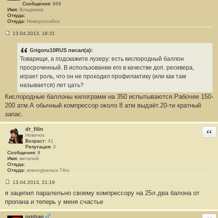
Сообщения:
989
Имя:
Владимир
Откуда:
Откуда:
Новороссийск
13.04.2013, 18:31
С
о
о
Grigoru10RUS писал(а):
б
Товарищи, а подскажите лузеру: есть кислородный баллон
щ
е
просроченный. В использовании его в качестве доп. ресивера,
н
играет роль, что он не проходил профилактику (или как там
и
е
называется) лет цать?
#
Кислородные баллоны килограмм на 350 испытываются.Рабочее 150-
9
200 атм.А обычный компрессор около 8 атм выдаёт.20-ти кратный
запас.
dr_filin
Отв
Новичок
Возраст:
41
Репутация:
0
Сообщения:
8
Имя:
виталий
Откуда:
Откуда:
южноуральск 74ru
13.04.2013, 21:19
С
я зацепил паралельно своему компрессору на 25л.два балона от
о
о
пропана и теперь у меня счастье
б
щ
е
orphan