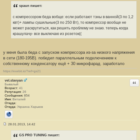
о
о
spaun пишет:
б
щ
е
с компрессором беда вобще: если работают тэны в ванной(3 по 1,2
н
квт)+ лампы сушильные(3 по 250 Вт), то компрессор вообще не
и
е
может раскрутиться, как решить проблему не знаю. теперь когда
#
крашулачу- все выключаю из розеток((
3
у меня была беда с запуском компрессора из-за низкого напряжения
в сети (180-195В). победил параллельным подключением к
собственному конденсатору ещё + 30 микрофарад. заработало
https://exebit.io/?ref=gs21
vel.slavyan
Отв
Бывалый
Возраст:
41
Репутация:
26
Сообщения:
854
Имя:
Виталий
Откуда:
Откуда:
Украина Харьков
Сайт
28.01.2013, 14:42
С
о
о
GS PRO TUNING пишет:
б