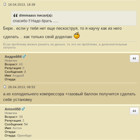
16.04.2013, 18:39
С
о
о
dimmaass писал(а):
б
спасибо !! Надо брать ......
щ
е
Бери.. если у тебя нет еще пескоструя, то я научу как из него
н
и
сделать .. как только свой доделаю
е
#
Если проблему можно решить за деньги, то это не проблема, а дополнительные
1
затраты
8
Андрей64
Отв
Новичок
Возраст:
40
Репутация:
0
Сообщения:
3
Имя:
Андрей
Откуда:
28.04.2013, 08:52
С
а из холодильного компрессора +газовый баллон получится сделать
о
о
себе установку
б
щ
е
Anton050
Отв
н
Новичок
и
Возраст:
39
е
Репутация:
2
#
Сообщения:
54
1
Имя:
Антон
9
Откуда:
Откуда:
Оренбург