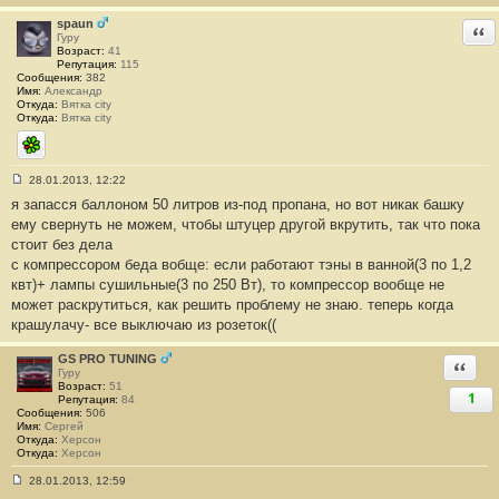
е
#
spaun
Отв
1
Гуру
Возраст:
41
Репутация:
115
Сообщения:
382
Имя:
Александр
Откуда:
Вятка city
Откуда:
Вятка city
ICQ
28.01.2013, 12:22
С
я запасся баллоном 50 литров из-под пропана, но вот никак башку
о
о
ему свернуть не можем, чтобы штуцер другой вкрутить, так что пока
б
стоит без дела
щ
е
с компрессором беда вобще: если работают тэны в ванной(3 по 1,2
н
квт)+ лампы сушильные(3 по 250 Вт), то компрессор вообще не
и
е
может раскрутиться, как решить проблему не знаю. теперь когда
#
крашулачу- все выключаю из розеток((
2
GS PRO TUNING
Ответи
Гуру
Возраст:
51
1
Репутация:
84
Сообщения:
506
Имя:
Сергей
Откуда:
Херсон
Откуда:
Херсон
28.01.2013, 12:59
С