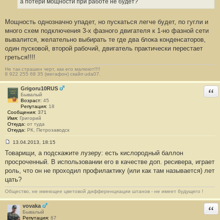
е
а потери мощности при работе не будет?
н
и
е
Мощность однозначно упадет, но пускаться легче будет, по гугли и
#
много схем подключения 3-х фазного двигателя к 1-но фазной сети
7
вывалится, желательно выбирать те где два блока конденсаторов,
один пусковой, второй рабочий, двигатель практически перестает
греться!!!!
Не так страшен черт, как его малюют!!!!
8 922 255 68 35 (мегафон) скайп uda07.
Grigoru10RUS
Отв
Бывалый
Возраст:
45
Репутация:
18
Сообщения:
371
Имя:
Григорий
Откуда:
от туда
Откуда:
РК, Петрозаводск
13.04.2013, 18:15
С
Товарищи, а подскажите лузеру: есть кислородный баллон
о
о
просроченный. В использовании его в качестве доп. ресивера, играет
б
роль, что он не проходил профилактику (или как там называется) лет
щ
е
цать?
н
и
Общество, не имеющее цветовой дифференциации штанов - не имеет будущего !
е
#
8
vovaka
Отв
Бывалый
Репутация:
67