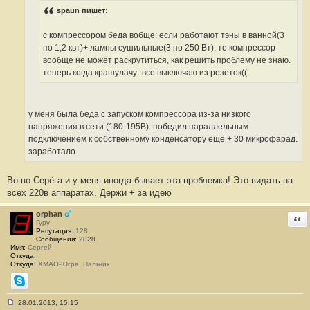
щ
spaun пишет:
е
н
и
с компрессором беда вобще: если работают тэны в ванной(3
е
#
по 1,2 квт)+ лампы сушильные(3 по 250 Вт), то компрессор
4
вообще не может раскрутиться, как решить проблему не знаю.
теперь когда крашулачу- все выключаю из розеток((
у меня была беда с запуском компрессора из-за низкого
напряжения в сети (180-195В). победил параллельным
подключением к собственному конденсатору ещё + 30 микрофарад.
заработало
Во во Серёга и у меня иногда бывает эта проблемка! Это видать на
всех 220в аппаратах. Держи + за идею
orphan
Отв
Гуру
Репутация:
128
Сообщения:
2828
Имя:
Сергей
Откуда:
Откуда:
ХМАО-Югра, Нальчик
Skype
28.01.2013, 15:15
С