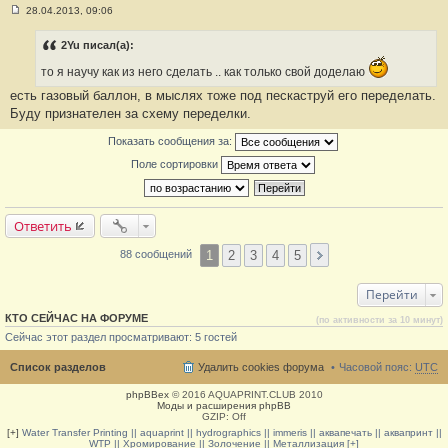
28.04.2013, 09:06
С
о
о
2Yu писал(а):
б
щ
то я научу как из него сделать .. как только свой доделаю
е
н
есть газовый баллон, в мыслях тоже под пескаструй его переделать.
и
Буду признателен за схему переделки.
е
#
2
Показать сообщения за:
0
Поле сортировки
Ответить
1
2
3
4
5
88 сообщений
Перейти
КТО СЕЙЧАС НА ФОРУМЕ
(по активности за 10 минут)
Сейчас этот раздел просматривают: 5 гостей
Список разделов
Удалить cookies форума
Часовой пояс:
UTC
phpBBex
© 2016 AQUAPRINT.CLUB 2010
Моды и расширения phpBB
GZIP: Off
[+]
Water Transfer Printing || aquaprint || hydrographics || immeris || аквапечать || аквапринт ||
WTP || Хромирование || Золочение || Металлизация [+]