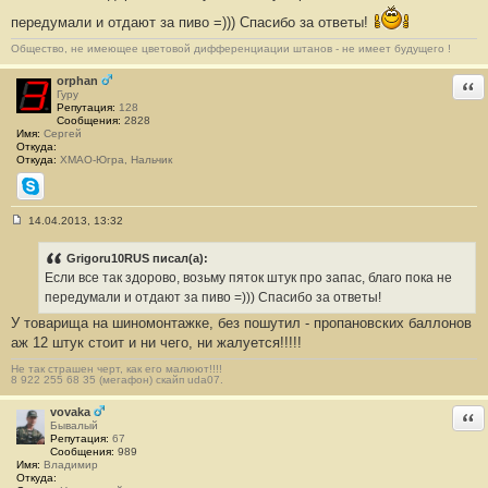
о
б
передумали и отдают за пиво =))) Спасибо за ответы!
щ
е
Общество, не имеющее цветовой дифференциации штанов - не имеет будущего !
н
и
orphan
Отв
е
Гуру
#
Репутация:
128
1
Сообщения:
2828
4
Имя:
Сергей
Откуда:
Откуда:
ХМАО-Югра, Нальчик
Skype
14.04.2013, 13:32
С
о
о
Grigoru10RUS писал(а):
б
Если все так здорово, возьму пяток штук про запас, благо пока не
щ
е
передумали и отдают за пиво =))) Спасибо за ответы!
н
У товарища на шиномонтажке, без пошутил - пропановских баллонов
и
е
аж 12 штук стоит и ни чего, ни жалуется!!!!!
#
1
Не так страшен черт, как его малюют!!!!
5
8 922 255 68 35 (мегафон) скайп uda07.
vovaka
Отв
Бывалый
Репутация:
67
Сообщения:
989
Имя:
Владимир
Откуда: