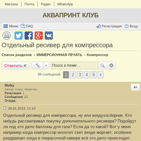
Магазин
Почта
Радио
WhatsApp
АКВАПРИНТ КЛУБ
Меню
FAQ
Регистрация
Вход
Отдельный ресивер для компрессора
Список разделов
ИММЕРСИОННАЯ ПЕЧАТЬ
Компрессор
Ответить
1
2
3
4
5
88 сообщений
Melky
Отв
Автор темы, Новичок
Репутация:
1
Сообщения:
22
Откуда:
28.01.2013, 11:10
С
Отдельный ресивер для компрессора, ну или воздухосборник. Кто
о
о
нибудь рассматривал покупку дополнительного ресивера? Подойдут
б
ли под это дело баллоны для газа? Если да то какой? Вот у меня
щ
е
например когда компрессор молотит свет везде моргает, особенно
н
раздражает когда в покрасочной камере всё это дело происходит.
и