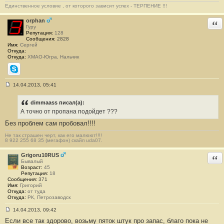
б
Единственное условие , от которого зависит успех - ТЕРПЕНИЕ !!!
щ
е
н
orphan
Отв
и
Гуру
е
Репутация:
128
#
Сообщения:
2828
1
Имя:
Сергей
2
Откуда:
Откуда:
ХМАО-Югра, Нальчик
Skype
14.04.2013, 05:41
С
о
о
dimmaass писал(а):
б
А точно от пропана подойдет ???
щ
е
Без проблем сам пробовал!!!!
н
и
Не так страшен черт, как его малюют!!!!
е
8 922 255 68 35 (мегафон) скайп uda07.
#
1
Grigoru10RUS
Отв
3
Бывалый
Возраст:
45
Репутация:
18
Сообщения:
371
Имя:
Григорий
Откуда:
от туда
Откуда:
РК, Петрозаводск
14.04.2013, 09:42
С
Если все так здорово, возьму пяток штук про запас, благо пока не
о