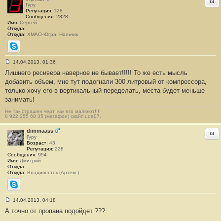
Отв
н
Гуру
и
Репутация:
128
е
Сообщения:
2828
#
Имя:
Сергей
1
Откуда:
0
Откуда:
ХМАО-Югра, Нальчик
Skype
14.04.2013, 01:36
С
Лишнего ресивера наверное не бывает!!!!! То же есть мысль
о
о
добавить объем, мне тут подогнали 300 литровый от компрессора,
б
только хочу его в вертикальный переделать, места будет меньше
щ
е
занимать!
н
и
Не так страшен черт, как его малюют!!!!
е
8 922 255 68 35 (мегафон) скайп uda07.
#
1
dimmaass
Отв
1
Гуру
Возраст:
43
Репутация:
228
Сообщения:
954
Имя:
Дмитрий
Откуда:
Откуда:
Владивосток (Артем )
Skype
14.04.2013, 04:18
С
А точно от пропана подойдет ???
о
о