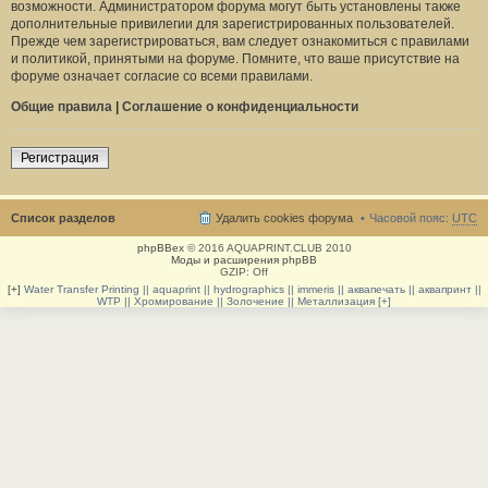
возможности. Администратором форума могут быть установлены также
дополнительные привилегии для зарегистрированных пользователей.
Прежде чем зарегистрироваться, вам следует ознакомиться с правилами
и политикой, принятыми на форуме. Помните, что ваше присутствие на
форуме означает согласие со всеми правилами.
Общие правила
|
Соглашение о конфиденциальности
Регистрация
Список разделов
Удалить cookies форума
Часовой пояс:
UTC
phpBBex
© 2016 AQUAPRINT.CLUB 2010
Моды и расширения phpBB
GZIP: Off
[+]
Water Transfer Printing || aquaprint || hydrographics || immeris || аквапечать || аквапринт ||
WTP || Хромирование || Золочение || Металлизация [+]