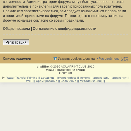
возможности. Администратором форума могут быть установлены также
дополнительные привилегии для зарегистрированных пользователей.
Прежде чем зарегистрироваться, вам следует ознакомиться с правилами
и политикой, принятыми на форуме. Помните, что ваше присутствие на
форуме означает согласие со всеми правилами.
Общие правила
|
Соглашение о конфиденциальности
Регистрация
Список разделов
Удалить cookies форума
Часовой пояс:
UTC
phpBBex
© 2016 AQUAPRINT.CLUB 2010
Моды и расширения phpBB
GZIP: Off
[+]
Water Transfer Printing || aquaprint || hydrographics || immeris || аквапечать || аквапринт ||
WTP || Хромирование || Золочение || Металлизация [+]