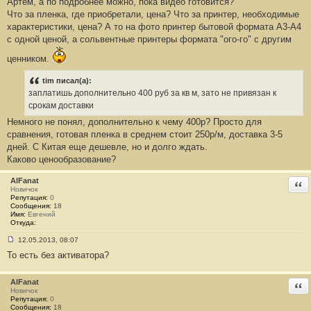
Артем, а по подробнее можно, пока видео готовится?
о
о
Что за пленка, где приобретали, цена? Что за принтер, необходимые
б
характеристики, цена? А то на фото принтер бытовой формата А3-А4
щ
е
с одной ценой, а сольвентные принтеры формата "ого-го" с другим
н
и
ценником.
е
#
1
tim писал(а):
7
заплатишь дополнительно 400 руб за кв м, зато не привязан к
срокам доставки
Немного не понял, дополнительно к чему 400р? Просто для
сравнения, готовая пленка в среднем стоит 250р/м, доставка 3-5
дней. С Китая еще дешевле, но и долго ждать.
Каково ценообразование?
AlFanat
Отв
Новичок
Репутация:
0
Сообщения:
18
Имя:
Евгений
Откуда:
12.05.2013, 08:07
С
То есть без активатора?
о
о
б
щ
AlFanat
Отв
е
Новичок
н
Репутация:
0
и
Сообщения:
18