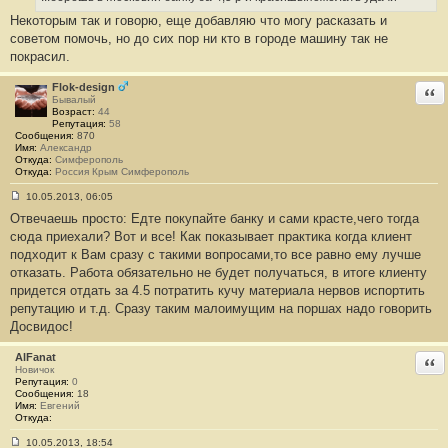
щ
е
Некоторым так и говорю, еще добавляю что могу расказать и
н
советом помочь, но до сих пор ни кто в городе машину так не
и
е
покрасил.
#
8
Flok-design
Отв
Бывалый
Возраст:
44
Репутация:
58
Сообщения:
870
Имя:
Александр
Откуда:
Симферополь
Откуда:
Россия Крым Симферополь
10.05.2013, 06:05
С
Отвечаешь просто: Едте покупайте банку и сами красте,чего тогда
о
о
сюда приехали? Вот и все! Как показывает практика когда клиент
б
подходит к Вам сразу с такими вопросами,то все равно ему лучше
щ
е
отказать. Работа обязательно не будет получаться, в итоге клиенту
н
придется отдать за 4.5 потратить кучу материала нервов испортить
и
е
репутацию и т.д. Сразу таким малоимущим на поршах надо говорить
#
Досвидос!
9
AlFanat
Отв
Новичок
Репутация:
0
Сообщения:
18
Имя:
Евгений
Откуда:
10.05.2013, 18:54