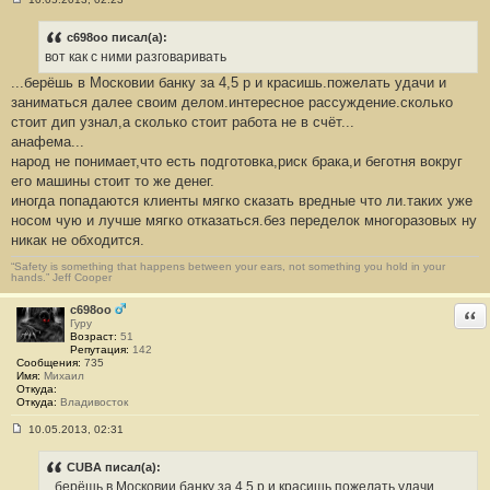
С
о
о
c698oo писал(а):
б
вот как с ними разговаривать
щ
е
...берёшь в Московии банку за 4,5 р и красишь.пожелать удачи и
н
заниматься далее своим делом.интересное рассуждение.сколько
и
е
стоит дип узнал,а сколько стоит работа не в счёт...
#
анафема...
7
народ не понимает,что есть подготовка,риск брака,и беготня вокруг
его машины стоит то же денег.
иногда попадаются клиенты мягко сказать вредные что ли.таких уже
носом чую и лучше мягко отказаться.без переделок многоразовых ну
никак не обходится.
“Safety is something that happens between your ears, not something you hold in your
hands.” Jeff Cooper
c698oo
Отв
Гуру
Возраст:
51
Репутация:
142
Сообщения:
735
Имя:
Михаил
Откуда:
Откуда:
Владивосток
10.05.2013, 02:31
С
о
о
CUBA писал(а):
б
...берёшь в Московии банку за 4,5 р и красишь.пожелать удачи