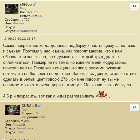
щ
c698oo
Отв
е
Гуру
н
Возраст:
51
и
Репутация:
142
е
Сообщения:
735
#
Имя:
Михаил
5
Откуда:
Откуда:
Владивосток
09.05.2013, 23:17
С
Самое неприятное когда делаешь подборку к настоящему, а чел взял
о
о
и съехал. Поэтому у нас и цена, как говорят многие, кто к нам
б
обращается завышена, но я думаю так каждый труд должен
щ
е
оплачиваться. Пример не по теме, но извенят меня модераторы,
н
приехал чел на Порш каен спициальго пишу рускими буквами
и
е
потомучто он большего не достоин. Занимаюсь дипом, сколько стоит
#
сделать в белый цвет говорю 27р , он мне говорит, ну вы же
6
понимаете что это очень дорого, я могу в Московии взять банку за
4,5 р и покрасить, вот как с ними разговаривать
.
CUBA.off
Отв
Гуру
Возраст:
54
Репутация:
334
Сообщения:
2988
Имя:
Алексей
Откуда:
Челябинск
Откуда:
74ru
10.05.2013, 02:23