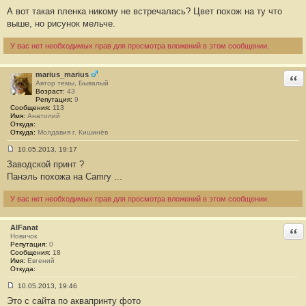
С
А вот такая пленка никому не встречалась? Цвет похож на ту что
о
о
выше, но рисунок мельче.
б
щ
е
У вас нет необходимых прав для просмотра вложений в этом сообщении.
н
и
е
marius_marius
Отв
#
Автор темы, Бывалый
1
Возраст:
43
0
Репутация:
9
Сообщения:
113
Имя:
Анатолий
Откуда:
Откуда:
Молдавия г. Кишинёв
10.05.2013, 19:17
С
Заводской принт ?
о
о
Панэль похожа на Camry ...
б
щ
е
У вас нет необходимых прав для просмотра вложений в этом сообщении.
н
и
е
AlFanat
Отв
#
Новичок
1
Репутация:
0
1
Сообщения:
18
Имя:
Евгений
Откуда:
10.05.2013, 19:46
С
Это с сайта по аквапринту фото
о