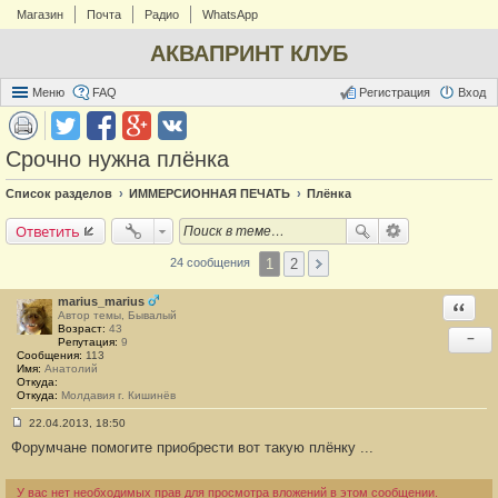
Магазин
Почта
Радио
WhatsApp
АКВАПРИНТ КЛУБ
Меню
FAQ
Регистрация
Вход
Срочно нужна плёнка
Список разделов
ИММЕРСИОННАЯ ПЕЧАТЬ
Плёнка
Ответить
1
2
24 сообщения
marius_marius
Ответи
Автор темы, Бывалый
Возраст:
43
−
Репутация:
9
Сообщения:
113
Имя:
Анатолий
Откуда:
Откуда:
Молдавия г. Кишинёв
22.04.2013, 18:50
С
Форумчане помогите приобрести вот такую плёнку ...
о
о
б
щ
У вас нет необходимых прав для просмотра вложений в этом сообщении.