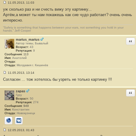
11.05.2013, 11:03
С
уж сколько раз и ни счесть вижу эту картинку...
о
о
Артём,а может ты нам покажешь как сие чудо работает? очень очень
б
интересно.
щ
е
н
“Safety is something that happens between your ears, not something you hold in your
hands.” Jeff Cooper
и
е
#
marius_marius
Отв
1
Автор темы, Бывалый
5
Возраст:
43
Репутация:
9
Сообщения:
113
Имя:
Анатолий
Откуда:
Откуда:
Молдавия г. Кишинёв
11.05.2013, 13:14
С
Согласен ... тож хотелось бы узреть не только картинку !!!
о
о
б
щ
zapas
Отв
е
Гуру
н
Возраст:
50
и
Репутация:
274
е
Сообщения:
949
#
Имя:
Константин
1
Откуда:
Новокузнецк
6
Сайт
ВКонтакте
12.05.2013, 01:43
С