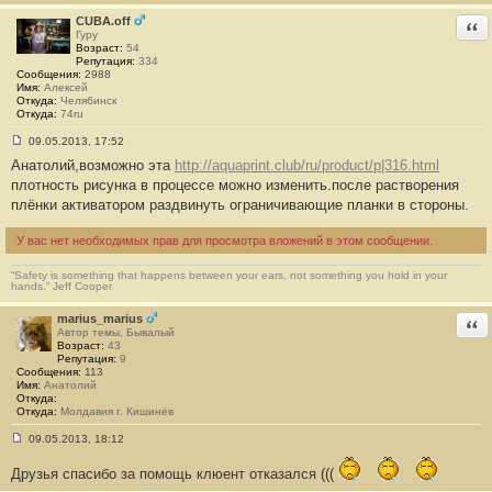
CUBA.off
Отв
Гуру
Возраст:
54
Репутация:
334
Сообщения:
2988
Имя:
Алексей
Откуда:
Челябинск
Откуда:
74ru
09.05.2013, 17:52
С
Анатолий,возможно эта
http://aquaprint.club/ru/product/p|316.html
о
о
плотность рисунка в процессе можно изменить.после растворения
б
плёнки активатором раздвинуть ограничивающие планки в стороны.
щ
е
н
У вас нет необходимых прав для просмотра вложений в этом сообщении.
и
е
#
“Safety is something that happens between your ears, not something you hold in your
4
hands.” Jeff Cooper
marius_marius
Отв
Автор темы, Бывалый
Возраст:
43
Репутация:
9
Сообщения:
113
Имя:
Анатолий
Откуда:
Откуда:
Молдавия г. Кишинёв
09.05.2013, 18:12
С
о
Друзья спасибо за помощь клюент отказался (((
о
б