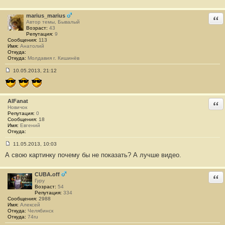
о
б
щ
marius_marius
Отв
е
Автор темы, Бывалый
н
Возраст:
43
и
Репутация:
9
е
Сообщения:
113
#
Имя:
Анатолий
1
Откуда:
2
Откуда:
Молдавия г. Кишинёв
10.05.2013, 21:12
С
о
о
б
щ
AlFanat
Отв
е
Новичок
н
Репутация:
0
и
Сообщения:
18
е
Имя:
Евгений
#
Откуда:
1
3
11.05.2013, 10:03
С
А свою картинку почему бы не показать? А лучше видео.
о
о
б
щ
CUBA.off
Отв
е
Гуру
н
Возраст:
54
и
Репутация:
334
е
Сообщения:
2988
#
Имя:
Алексей
1
Откуда:
Челябинск
4
Откуда:
74ru