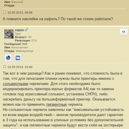
е
Имя:
Евгений
#
Откуда:
1
8
12.05.2013, 08:08
С
А помните наклейки на кафель? По такой же схеме работали?
о
о
б
щ
zapas
Отв
е
Гуру
н
Возраст:
50
и
Репутация:
274
е
Сообщения:
949
#
Имя:
Константин
1
Откуда:
Новокузнецк
9
Сайт
ВКонтакте
12.05.2013, 10:40
С
Так вот в чем разница? Как я ранее понимал, что сложность была в
о
о
том, что для печатания пленки нужны были принтеры именно с
б
сольвентными
чернилами. Для этого необходимо было
щ
е
модернизировать принтера малых форматов А4( как то замена
н
головок под агрессивный сольвент, установка СНПЧ), либо
и
е
наскребать деньгу на большеформатный принтер. Оказывается
#
можно как-то применять
пигментные
чернила.
2
0
Но сольвентные чернила заявлены как "максимальная устойчивость
ко всем видам воздействий— многие производители дают гарантию
в 3 года на использование в уличных условиях без дополнительной
защиты", а как пигментные чернила будут вести себя на экстерьере