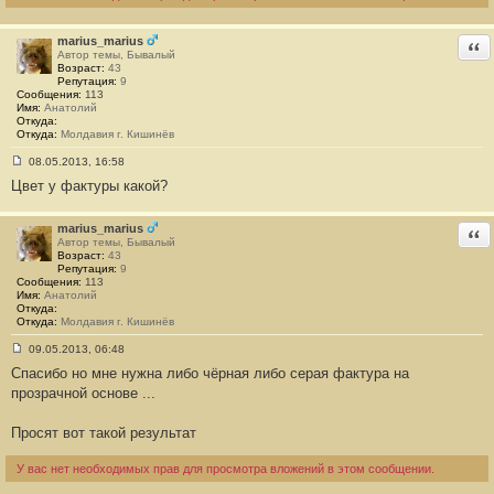
е
н
и
marius_marius
е
Отв
#
Автор темы, Бывалый
1
Возраст:
43
Репутация:
9
Сообщения:
113
Имя:
Анатолий
Откуда:
Откуда:
Молдавия г. Кишинёв
08.05.2013, 16:58
С
Цвет у фактуры какой?
о
о
б
щ
marius_marius
Отв
е
Автор темы, Бывалый
н
Возраст:
43
и
Репутация:
9
е
Сообщения:
113
#
Имя:
Анатолий
2
Откуда:
Откуда:
Молдавия г. Кишинёв
09.05.2013, 06:48
С
Спасибо но мне нужна либо чёрная либо серая фактура на
о
о
прозрачной основе ...
б
щ
е
Просят вот такой результат
н
и
е
У вас нет необходимых прав для просмотра вложений в этом сообщении.
#
3