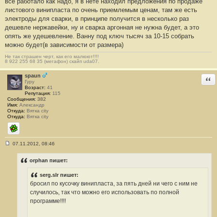
все работало как надо, я в нете находил предложения по продаже
листового винипласта по очень приемлемым ценам, там же есть
электроды для сварки, в принципе получится в несколько раз
дешевле нержавейки, ну и сварка аргонная не нужна будет, а это
опять же удешевление. Ванну под ключ тысяч за 10-15 собрать
можно будет(в зависимости от размера)
Не так страшен черт, как его малюют!!!!
8 922 255 68 35 (мегафон) скайп uda07.
spaun
Отв
Гуру
Возраст:
41
Репутация:
115
Сообщения:
382
Имя:
Александр
Откуда:
Вятка city
Откуда:
Вятка city
ICQ
07.11.2012, 08:46
С
о
о
orphan пишет:
б
щ
serg.slr пишет:
е
н
бросил по кусочку винипласта, за пять дней ни чего с ним не
и
случилось, так что можно его использовать по полной
е
#
программе!!!!
2
3