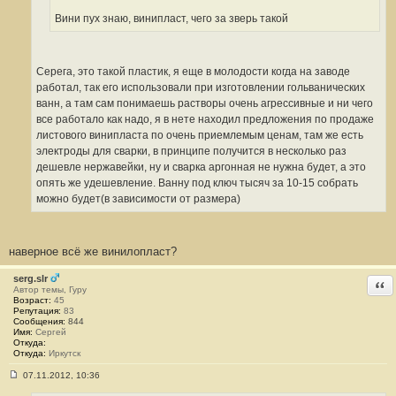
3
Вини пух знаю, винипласт, чего за зверь такой
Серега, это такой пластик, я еще в молодости когда на заводе
работал, так его использовали при изготовлении гольванических
ванн, а там сам понимаешь растворы очень агрессивные и ни чего
все работало как надо, я в нете находил предложения по продаже
листового винипласта по очень приемлемым ценам, там же есть
электроды для сварки, в принципе получится в несколько раз
дешевле нержавейки, ну и сварка аргонная не нужна будет, а это
опять же удешевление. Ванну под ключ тысяч за 10-15 собрать
можно будет(в зависимости от размера)
наверное всё же винилопласт?
serg.slr
Отв
Автор темы, Гуру
Возраст:
45
Репутация:
83
Сообщения:
844
Имя:
Сергей
Откуда:
Откуда:
Иркутск
07.11.2012, 10:36
С
о