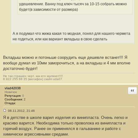
удешевление. Ванну под ключ тысяч за 10-15 собрать можно
будет(в зависимости от размера)
А я подумал что жижа какая то модная, понял для нашего чермета
не годиться, или как вариант вкладыш в свою сделать
Вкладыш можно и потоньше соорудить еще дешевле встанет!!! Я
вообще думал из 10мм заморочиться, а на вкладыш и 4 мм вполне
достаточно будет!
Не так страшен черт, как его малюют!!!!
8 922 255 68 35 (мегафон) скайп uda07.
vlad42038
Отв
Новичок
Репутация:
0
Сообщения:
2
Откуда:
08.11.2012, 21:46
С
Я в детстве в школе варил изделия из винипласта. Очень легко и
о
о
красиво варится. Необходима только проволока из винипласта и
б
горячий воздух. Ранее он применялся в гальванике и работе с
щ
е
химически агрессивными средами.
н