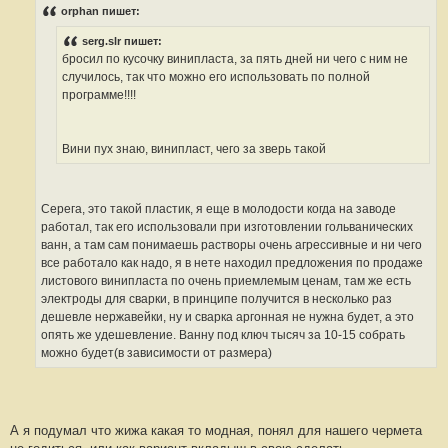
о
orphan пишет:
б
щ
serg.slr пишет:
е
н
бросил по кусочку винипласта, за пять дней ни чего с ним не
и
случилось, так что можно его использовать по полной
е
#
программе!!!!
2
3
4
Вини пух знаю, винипласт, чего за зверь такой
Серега, это такой пластик, я еще в молодости когда на заводе
работал, так его использовали при изготовлении гольванических
ванн, а там сам понимаешь растворы очень агрессивные и ни чего
все работало как надо, я в нете находил предложения по продаже
листового винипласта по очень приемлемым ценам, там же есть
электроды для сварки, в принципе получится в несколько раз
дешевле нержавейки, ну и сварка аргонная не нужна будет, а это
опять же удешевление. Ванну под ключ тысяч за 10-15 собрать
можно будет(в зависимости от размера)
А я подумал что жижа какая то модная, понял для нашего чермета