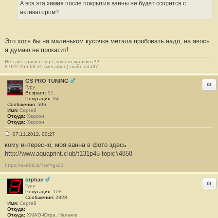
А вся эта химия после покрытия ванны не будет ссорится с
активатором?
Это хотя бы на маленьком кусочке метала пробовать надо, на авось
я думаю не прокатит!
Не так страшен черт, как его малюют!!!!
8 922 255 68 35 (мегафон) скайп uda07.
GS PRO TUNING
Отв
Гуру
Возраст:
51
Репутация:
84
Сообщения:
506
Имя:
Сергей
Откуда:
Херсон
Откуда:
Херсон
07.11.2012, 00:27
С
кому интересно, моя ванна в фото здесь
о
о
http://www.aquaprint.club/t131p45-topic#4858
б
щ
https://exebit.io/?ref=gs21
е
н
и
orphan
Отв
е
Гуру
#
Репутация:
128
2
Сообщения:
2828
2
Имя:
Сергей
9
Откуда:
Откуда:
ХМАО-Югра, Нальчик