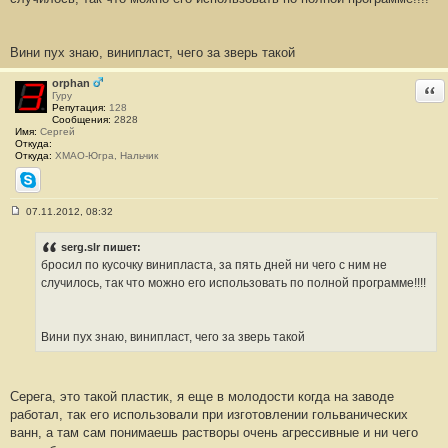
б
щ
е
н
Вини пух знаю, винипласт, чего за зверь такой
и
е
#
orphan
Отв
2
Гуру
3
Репутация:
128
1
Сообщения:
2828
Имя:
Сергей
Откуда:
Откуда:
ХМАО-Югра, Нальчик
Skype
07.11.2012, 08:32
С
о
о
serg.slr пишет:
б
бросил по кусочку винипласта, за пять дней ни чего с ним не
щ
е
случилось, так что можно его использовать по полной программе!!!!
н
и
е
#
Вини пух знаю, винипласт, чего за зверь такой
2
3
2
Серега, это такой пластик, я еще в молодости когда на заводе
работал, так его использовали при изготовлении гольванических
ванн, а там сам понимаешь растворы очень агрессивные и ни чего