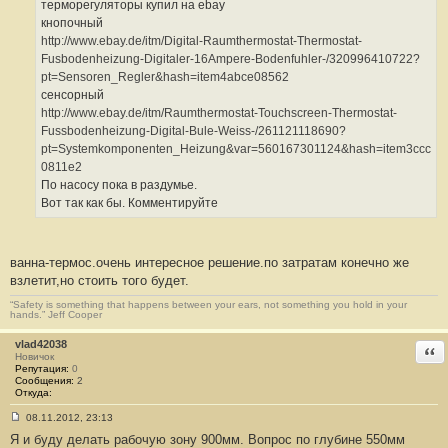
терморегуляторы купил на ebay
кнопочный
http://www.ebay.de/itm/Digital-Raumthermostat-Thermostat-
Fusbodenheizung-Digitaler-16Ampere-Bodenfuhler-/320996410722?
pt=Sensoren_Regler&hash=item4abce08562
сенсорный
http://www.ebay.de/itm/Raumthermostat-Touchscreen-Thermostat-
Fussbodenheizung-Digital-Bule-Weiss-/261121118690?
pt=Systemkomponenten_Heizung&var=560167301124&hash=item3ccc
0811e2
По насосу пока в раздумье.
Вот так как бы. Комментируйте
ванна-термос.очень интересное решение.по затратам конечно же
взлетит,но стоить того будет.
“Safety is something that happens between your ears, not something you hold in your
hands.” Jeff Cooper
vlad42038
Отв
Новичок
Репутация:
0
Сообщения:
2
Откуда:
08.11.2012, 23:13
С
Я и буду делать рабочую зону 900мм. Вопрос по глубине 550мм
о