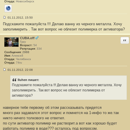
2
Откуда:
Новосибирск
3
Сайт
01.11.2012, 15:50
С
Подскажите пожалуйста !!! Делаю ванну из черного металла. Хочу
о
о
заполимерить . Так вот вопрос не облезит полимерка от активатора?
б
щ
е
CUBA.off
Отв
н
Гуру
и
Возраст:
54
е
Репутация:
334
#
Сообщения:
2988
2
Имя:
Алексей
2
Откуда:
Челябинск
4
Откуда:
74ru
01.11.2012, 22:08
С
о
о
Iluhen пишет:
б
Подскажите пожалуйста !!! Делаю ванну из черного металла. Хочу
щ
е
заполимерить . Так вот вопрос не облезит полимерка от
н
активатора?
и
е
#
наверное тебе первому об этом рассказывать придется
2
2
много раз задавался этот вопрос и помнется на 1-инфо то же.так
5
никто ничего толкового не ответил.
по сути активатор полимер не растворит.а вот как хорошо будет
работать полимер в воде??? осталось под вопросом.