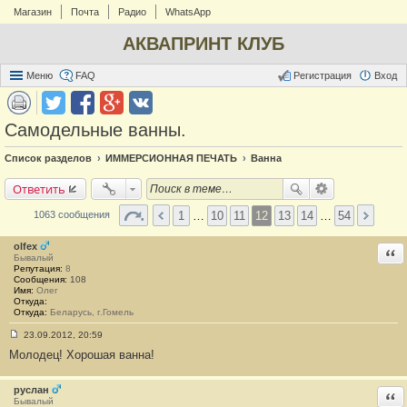
Магазин
Почта
Радио
WhatsApp
АКВАПРИНТ КЛУБ
Меню
FAQ
Регистрация
Вход
Самодельные ванны.
Список разделов
ИММЕРСИОННАЯ ПЕЧАТЬ
Ванна
Ответить
1
…
10
11
12
13
14
…
54
1063 сообщения
olfex
Отв
Бывалый
Репутация:
8
Сообщения:
108
Имя:
Олег
Откуда:
Откуда:
Беларусь, г.Гомель
23.09.2012, 20:59
С
Молодец! Хорошая ванна!
о
о
б
щ
руслан
Отв
е
Бывалый