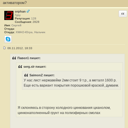
активатором?
orphan
Отв
Гуру
Репутация:
128
Сообщения:
2828
Имя:
Сергей
Откуда:
Откуда:
ХМАО-Югра, Нальчик
Skype
06.11.2012, 18:33
С
о
о
Павел1 пишет:
б
щ
serg.slr пишет:
е
н
и
SaimonZ пишет:
е
У нас лист нержавейки 2мм стоит 9 т.р., а металл 1600 р.
#
2
Еще есть вариант покрытия порошковой краской, думаем.
2
8
Я склоняюсь в сторону холодного цинкования цианолом,
цинконаполненный грунт на полиэфирных смолах