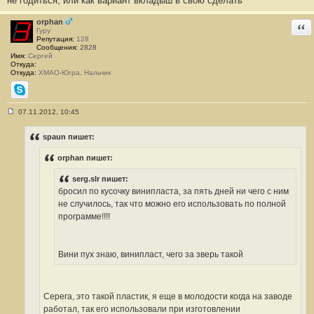
не годиться, или как вариант вкладыш в свою сделать
orphan
Отв
Гуру
Репутация:
128
Сообщения:
2828
Имя:
Сергей
Откуда:
Откуда:
ХМАО-Югра, Нальчик
Skype
07.11.2012, 10:45
С
о
о
spaun пишет:
б
щ
orphan пишет:
е
н
и
serg.slr пишет:
е
бросил по кусочку винипласта, за пять дней ни чего с ним
#
2
не случилось, так что можно его использовать по полной
3
программе!!!!
5
Вини пух знаю, винипласт, чего за зверь такой
Серега, это такой пластик, я еще в молодости когда на заводе
работал, так его использовали при изготовлении