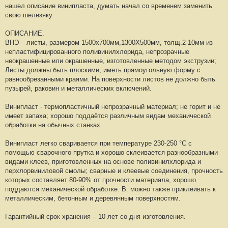
нашел описание винипласта, думать начал со временем заменить
свою шелезяку
ОПИСАНИЕ.
ВНЭ – листы, размером 1500х700мм,1300Х500мм, толщ.2-10мм из
непластифицированного поливинилхлорида, непрозрачные
неокрашенные или окрашенные, изготовленные методом экструзии;
Листы должны быть плоскими, иметь прямоугольную форму с
равнообрезанными краями. На поверхности листов не должно быть
пузырей, раковин и металлических включений.
Винипласт - термопластичный непрозрачный материал; не горит и не
имеет запаха; хорошо поддаётся различным видам механической
обработки на обычных станках.
Винипласт легко сваривается при температуре 230-250 °С с
помощью сварочного прутка и хорошо склеивается разнообразными
видами клеев, приготовленных на основе поливинилхлорида и
перхлорвиниловой смолы; сварные и клеевые соединения, прочность
которых составляет 80-90% от прочности материала, хорошо
поддаются механической обработке. В. можно также приклеивать к
металлическим, бетонным и деревянным поверхностям.
Гарантийный срок хранения – 10 лет со дня изготовления.