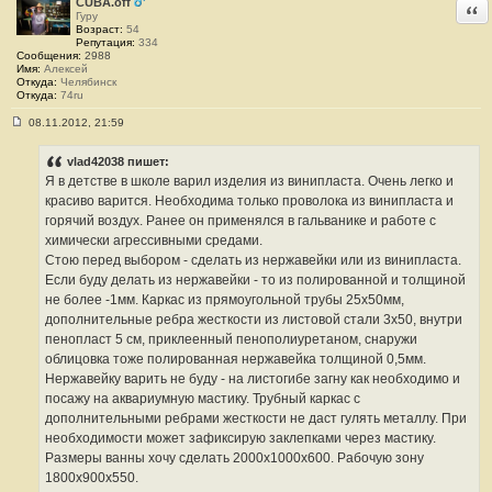
CUBA.off
Отв
Гуру
Возраст:
54
Репутация:
334
Сообщения:
2988
Имя:
Алексей
Откуда:
Челябинск
Откуда:
74ru
08.11.2012, 21:59
С
о
о
vlad42038 пишет:
б
Я в детстве в школе варил изделия из винипласта. Очень легко и
щ
е
красиво варится. Необходима только проволока из винипласта и
н
горячий воздух. Ранее он применялся в гальванике и работе с
и
е
химически агрессивными средами.
#
Стою перед выбором - сделать из нержавейки или из винипласта.
2
3
Если буду делать из нержавейки - то из полированной и толщиной
8
не более -1мм. Каркас из прямоугольной трубы 25х50мм,
дополнительные ребра жесткости из листовой стали 3х50, внутри
пенопласт 5 см, приклеенный пенополиуретаном, снаружи
облицовка тоже полированная нержавейка толщиной 0,5мм.
Нержавейку варить не буду - на листогибе загну как необходимо и
посажу на аквариумную мастику. Трубный каркас с
дополнительными ребрами жесткости не даст гулять металлу. При
необходимости может зафиксирую заклепками через мастику.
Размеры ванны хочу сделать 2000х1000х600. Рабочую зону
1800х900х550.