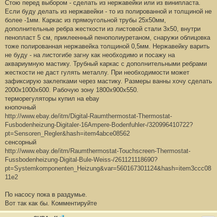
Стою перед выбором - сделать из нержавейки или из винипласта.
и
е
Если буду делать из нержавейки - то из полированной и толщиной не
#
более -1мм. Каркас из прямоугольной трубы 25х50мм,
2
3
дополнительные ребра жесткости из листовой стали 3х50, внутри
7
пенопласт 5 см, приклеенный пенополиуретаном, снаружи облицовка
тоже полированная нержавейка толщиной 0,5мм. Нержавейку варить
не буду - на листогибе загну как необходимо и посажу на
аквариумную мастику. Трубный каркас с дополнительными ребрами
жесткости не даст гулять металлу. При необходимости может
зафиксирую заклепками через мастику. Размеры ванны хочу сделать
2000х1000х600. Рабочую зону 1800х900х550.
терморегуляторы купил на ebay
кнопочный
http://www.ebay.de/itm/Digital-Raumthermostat-Thermostat-
Fusbodenheizung-Digitaler-16Ampere-Bodenfuhler-/320996410722?
pt=Sensoren_Regler&hash=item4abce08562
сенсорный
http://www.ebay.de/itm/Raumthermostat-Touchscreen-Thermostat-
Fussbodenheizung-Digital-Bule-Weiss-/261121118690?
pt=Systemkomponenten_Heizung&var=560167301124&hash=item3ccc08
11e2
По насосу пока в раздумье.
Вот так как бы. Комментируйте