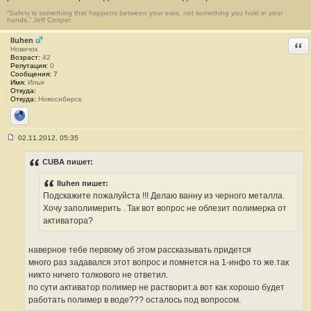
“Safety is something that happens between your ears, not something you hold in your
hands.” Jeff Cooper
Iluhen
Отв
Новичок
Возраст:
42
Репутация:
0
Сообщения:
7
Имя:
Илья
Откуда:
Откуда:
Новосибирск
Сайт
02.11.2012, 05:35
С
о
о
CUBA пишет:
б
щ
Iluhen пишет:
е
н
Подскажите пожалуйста !!! Делаю ванну из черного металла.
и
Хочу заполимерить . Так вот вопрос не облезит полимерка от
е
#
активатора?
2
2
6
наверное тебе первому об этом рассказывать придется
много раз задавался этот вопрос и помнется на 1-инфо то же.так
никто ничего толкового не ответил.
по сути активатор полимер не растворит.а вот как хорошо будет
работать полимер в воде??? осталось под вопросом.