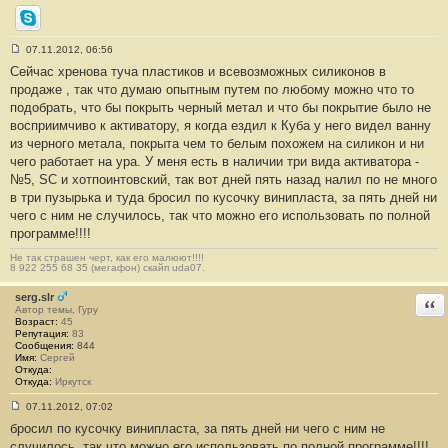
Skype
07.11.2012, 06:56
С
Сейчас хренова туча пластиков и всевозможных силиконов в
о
о
продаже , так что думаю опытным путем по любому можно что то
б
подобрать, что бы покрыть черный метал и что бы покрытие было не
щ
е
восприимчиво к активатору, я когда ездил к Куба у него видел ванну
н
из черного метала, покрыта чем то белым похожем на силикон и ни
и
е
чего работает на ура. У меня есть в наличии три вида активатора -
#
№5, SC и хотпоинтовский, так вот дней пять назад налил по не много
2
3
в три пузырька и туда бросил по кусочку винипласта, за пять дней ни
0
чего с ним не случилось, так что можно его использовать по полной
программе!!!!
Не так страшен черт, как его малюют!!!!
8 922 255 68 35 (мегафон) скайп uda07.
serg.slr
Отв
Автор темы, Гуру
Возраст:
45
Репутация:
83
Сообщения:
844
Имя:
Сергей
Откуда:
Откуда:
Иркутск
07.11.2012, 07:02
С
бросил по кусочку винипласта, за пять дней ни чего с ним не
о
о
случилось, так что можно его использовать по полной программе!!!!