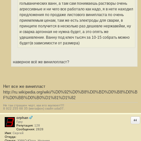
гольванических ванн, а там сам понимаешь растворы очень
агрессивные и ни чего все работало как надо, я в нете находил
предложения по продаже листового винипласта по очень
приемлемым ценам, там же есть электроды для сварки, в
принципе получится в несколько раз дешевле нержавейки, ну
и сварка аргонная не нужна будет, а это опять же
удешевление. Ванну под ключ тысяч за 10-15 собрать можно
будет(в зависимости от размера)
наверное всё же винилопласт?
Нет все же винипласт
http://ru.wikipedia.org/wiki/%D0%92%D0%B8%D0%BD%D0%B8%D0%B
F%D0%BB%D0%B0%D1%81%D1%82
Не так страшен черт, как его малюют!!!!
8 922 255 68 35 (мегафон) скайп uda07.
orphan
Отв
Гуру
Репутация:
128
Сообщения:
2828
Имя:
Сергей
Откуда:
Откуда:
ХМАО-Югра, Нальчик