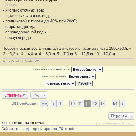
- озона;
- кислых сточных вод;
- щелочных сточных вод;
- плавиковой кислоты до 40% при 20оС;
- формальдегида;
- сероводородной воды;
- сероуглерода.
Теоретический вес Винипласта листового, размер листа 1500х600мм:
2 – 3,2 кг 3 – 4,8 кг 4 – 6,0 кг 5 – 7,0 кг 8 – 12,5 кг 10 – 17,0 кг
https://exebit.io/?ref=gs21
Показать сообщения за:
Поле сортировки
Ответить
1
…
10
11
12
13
14
…
54
1063 сообщения
Перейти
КТО СЕЙЧАС НА ФОРУМЕ
(по активности за 10 минут)
Сейчас этот раздел просматривают: 70 гостей