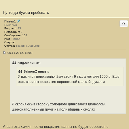
Ну тогда будем пробовать
Павел1
Отв
Бывалый
Возраст:
35
Репутация:
2
Сообщения:
157
Имя:
Павел
Откуда:
Откуда:
Украина,Харьков
06.11.2012, 18:09
С
о
о
serg.slr пишет:
б
щ
SaimonZ пишет:
е
н
У нас лист нержавейки 2мм стоит 9 т.р., а металл 1600 р. Еще
и
есть вариант покрытия порошковой краской, думаем.
е
#
2
2
7
Я склоняюсь в сторону холодного цинкования цианолом,
цинконаполненный грунт на полиэфирных смолах
А вся эта химия после покрытия ванны не будет ссорится с