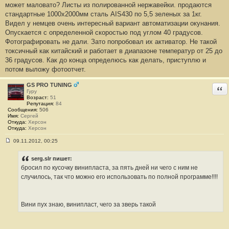
о
может маловато? Листы из полированной нержавейки. продаются
б
стандартные 1000х2000мм сталь AIS430 по 5,5 зеленых за 1кг.
щ
е
Видел у немцев очень интересный вариант автоматизации окунания.
н
Опускается с определенной скоростью под углом 40 градусов.
и
е
Фотографировать не дали. Зато попробовал их активатор. Не такой
#
токсичный как китайский и работает в диапазоне температур от 25 до
2
3
36 градусов. Как до конца определюсь как делать, приступлю и
9
потом выложу фотоотчет.
GS PRO TUNING
Отв
Гуру
Возраст:
51
Репутация:
84
Сообщения:
506
Имя:
Сергей
Откуда:
Херсон
Откуда:
Херсон
09.11.2012, 00:25
С
о
о
serg.slr пишет:
б
бросил по кусочку винипласта, за пять дней ни чего с ним не
щ
е
случилось, так что можно его использовать по полной программе!!!!
н
и
е
#
Вини пух знаю, винипласт, чего за зверь такой
2
4
0