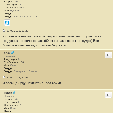
н
Возраст:
51
и
Репутация:
127
е
Сообщения:
432
#
Имя:
Руслан
2
Откуда:
2
Откуда:
Казахстан,г. Тараз
1
Skype
23.09.2012, 21:29
С
а главное в ней нет никаких хитрых электрических штучег...тока
о
о
градусник---песочные часы(90сек) и сам насос.(тэн будет).Все
б
больше ничего не надо....очень бюджетно
щ
е
н
olfex
Отв
и
Бывалый
е
Репутация:
8
#
Сообщения:
108
2
Имя:
Олег
2
Откуда:
2
Откуда:
Беларусь, г.Гомель
23.09.2012, 21:51
С
Я вообще буду начинать в "пол бочки"
о
о
б
щ
Iluhen
Отв
е
Новичок
н
Возраст:
42
и
Репутация:
0
е
Сообщения:
7
#
Имя:
Илья
2
Откуда: