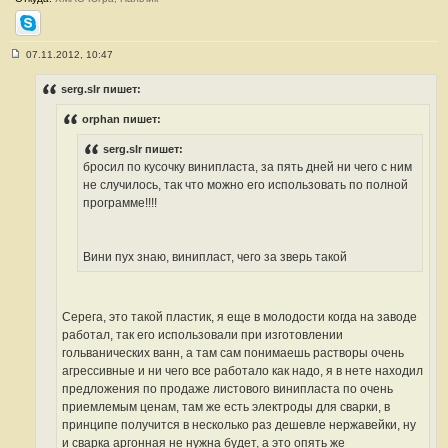
Skype
07.11.2012, 10:47
С
о
о
serg.slr пишет:
б
щ
orphan пишет:
е
н
и
serg.slr пишет:
е
бросил по кусочку винипласта, за пять дней ни чего с ним
#
2
не случилось, так что можно его использовать по полной
3
программе!!!!
6
Вини пух знаю, винипласт, чего за зверь такой
Серега, это такой пластик, я еще в молодости когда на заводе
работал, так его использовали при изготовлении
гольванических ванн, а там сам понимаешь растворы очень
агрессивные и ни чего все работало как надо, я в нете находил
предложения по продаже листового винипласта по очень
приемлемым ценам, там же есть электроды для сварки, в
принципе получится в несколько раз дешевле нержавейки, ну
и сварка аргонная не нужна будет, а это опять же