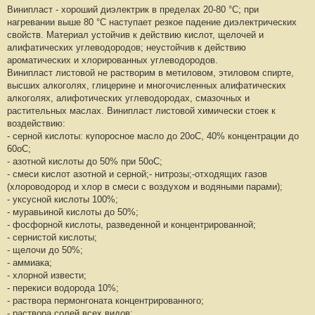
Винипласт - хороший диэлектрик в пределах 20-80 °С; при
нагревании выше 80 °С наступает резкое падение диэлектрических
свойств. Материал устойчив к действию кислот, щелочей и
алифатических углеводородов; неустойчив к действию
ароматических и хлорированных углеводородов.
Винипласт листовой не растворим в метиловом, этиловом спирте,
высших алкоголях, глицерине и многочисленных алифатических
алкоголях, алифотических углеводородах, смазочных и
растительных маслах. Винипласт листовой химически стоек к
воздействию:
- серной кислоты: купоросное масло до 20oС, 40% концентрации до
60oС;
- азотной кислоты до 50% при 50оС;
- смеси кислот азотной и серной;- нитрозы;-отходящих газов
(хлороводород и хлор в смеси с воздухом и водяными парами);
- уксусной кислоты 100%;
- муравьиной кислоты до 50%;
- фосфорной кислоты, разведенной и концентрированной;
- сернистой кислоты;
- щелочи до 50%;
- аммиака;
- хлорной извести;
- перекиси водорода 10%;
- раствора пермонгоната концентрированного;
- раствора солей всех видов;