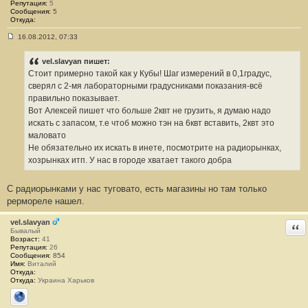
Репутация:
5
Сообщения:
5
Откуда:
16.08.2012, 07:33
С
о
о
vel.slavyan пишет:
б
Стоит примерно такой как у Кубы! Шаг измерений в 0,1градус,
щ
е
сверял с 2-мя лабораторными градусниками показания-всё
н
правильно показывает.
и
е
Вот Алексей пишет что больше 2квт не грузить, я думаю надо
#
искать с запасом, т.е чтоб можно тэн на 6квт вставить, 2квт это
7
маловато
Не обязательно их искать в инете, посмотрите на радиорынках,
хозрынках итп. У нас в городе хватает такого добра
С радиорынками у нас туговато, есть магазины но там только
рермореле нашел.
vel.slavyan
Отв
Бывалый
Возраст:
41
Репутация:
26
Сообщения:
854
Имя:
Виталий
Откуда:
Откуда:
Украина Харьков
Сайт