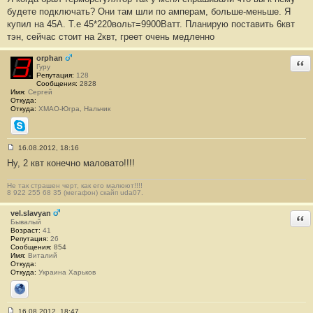
о
будете подключать? Они там шли по амперам, больше-меньше. Я
б
купил на 45А. Т.е 45*220вольт=9900Ватт. Планирую поставить 6квт
щ
е
тэн, сейчас стоит на 2квт, греет очень медленно
н
и
е
orphan
Отв
#
Гуру
1
Репутация:
128
0
Сообщения:
2828
Имя:
Сергей
Откуда:
Откуда:
ХМАО-Югра, Нальчик
Skype
16.08.2012, 18:16
С
Ну, 2 квт конечно маловато!!!!
о
о
б
Не так страшен черт, как его малюют!!!!
щ
8 922 255 68 35 (мегафон) скайп uda07.
е
н
vel.slavyan
и
Отв
е
Бывалый
#
Возраст:
41
1
Репутация:
26
1
Сообщения:
854
Имя:
Виталий
Откуда:
Откуда:
Украина Харьков
Сайт
16.08.2012, 18:47