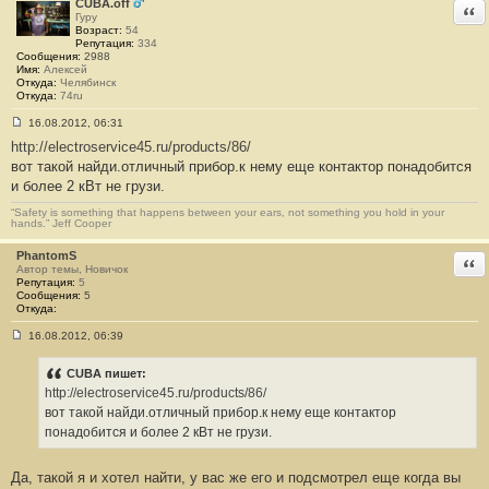
е
CUBA.off
Отв
#
Гуру
1
Возраст:
54
Репутация:
334
Сообщения:
2988
Имя:
Алексей
Откуда:
Челябинск
Откуда:
74ru
16.08.2012, 06:31
С
http://electroservice45.ru/products/86/
о
о
вот такой найди.отличный прибор.к нему еще контактор понадобится
б
и более 2 кВт не грузи.
щ
е
н
“Safety is something that happens between your ears, not something you hold in your
hands.” Jeff Cooper
и
е
#
PhantomS
Отв
2
Автор темы, Новичок
Репутация:
5
Сообщения:
5
Откуда:
16.08.2012, 06:39
С
о
о
CUBA пишет:
б
http://electroservice45.ru/products/86/
щ
е
вот такой найди.отличный прибор.к нему еще контактор
н
понадобится и более 2 кВт не грузи.
и
е
#
Да, такой я и хотел найти, у вас же его и подсмотрел еще когда вы
3