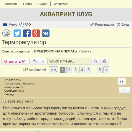
Магазин
Почта
Радио
WhatsApp
АКВАПРИНТ КЛУБ
Меню
FAQ
Регистрация
Вход
Терморегулятор
Список разделов
ИММЕРСИОННАЯ ПЕЧАТЬ
Ванна
Ответить
1
2
3
4
5
…
8
157 сообщений
PhantomS
Ответи
Автор темы, Новичок
Репутация:
5
1
Сообщения:
5
Откуда:
16.08.2012, 06:25
С
Насколько я понимаю терморегулятор нужен с шагом в один градус,
о
о
для обеспечения достаточной точности. Столкнулся с тем что не
б
могу найти у себя в городе подходящий, использует ли кто то более
щ
е
простые варианты терморегуляторов и насколько это оправдано?
н
и