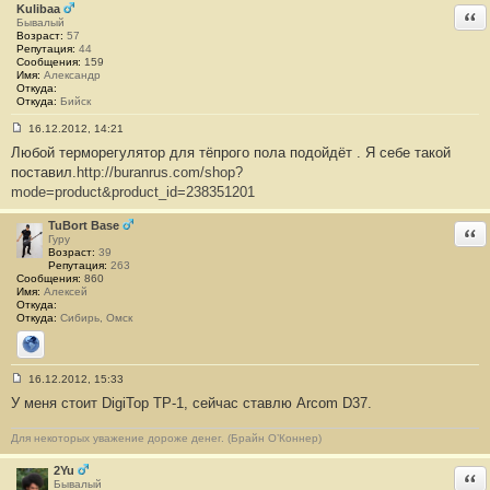
Kulibaa
Отв
Бывалый
Возраст:
57
Репутация:
44
Сообщения:
159
Имя:
Александр
Откуда:
Откуда:
Бийск
16.12.2012, 14:21
С
Любой терморегулятор для тёпрого пола подойдёт . Я себе такой
о
о
поставил.
http://buranrus.com/shop?
б
mode=product&product_id=238351201
щ
е
н
TuBort Base
Отв
и
Гуру
е
Возраст:
39
#
Репутация:
263
1
Сообщения:
860
8
Имя:
Алексей
Откуда:
Откуда:
Сибирь, Омск
Сайт
16.12.2012, 15:33
С
У меня стоит DigiTop TP-1, сейчас ставлю Arcom D37.
о
о
б
Для некоторых уважение дороже денег. (Брайн О’Коннер)
щ
е
н
2Yu
Отв
и
Бывалый