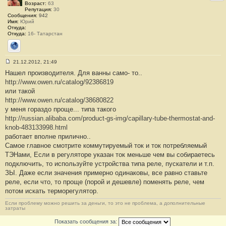
е
Возраст:
63
#
Репутация:
30
1
Сообщения:
942
9
Имя:
Юрий
Откуда:
Откуда:
16- Татарстан
Сайт
21.12.2012, 21:49
С
Нашел производителя. Для ванны само- то..
о
о
http://www.owen.ru/catalog/92386819
б
или такой
щ
е
http://www.owen.ru/catalog/38680822
н
у меня гораздо проще... типа такого
и
е
http://russian.alibaba.com/product-gs-img/capillary-tube-thermostat-and-
#
knob-483133998.html
2
0
работает вполне прилично..
Самое главное смотрите коммутируемый ток и ток потребляемый
ТЭНами, Если в регуляторе указан ток меньше чем вы собираетесь
подключить, то используйте устройства типа реле, пускатели и т.п.
ЗЫ. Даже если значения примерно одинаковы, все равно ставьте
реле, если что, то проще (порой и дешевле) поменять реле, чем
потом искать терморегулятор.
Если проблему можно решить за деньги, то это не проблема, а дополнительные
затраты
Показать сообщения за: