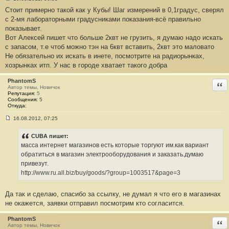
С
Стоит примерно такой как у Кубы! Шаг измерений в 0,1градус, сверял
о
о
с 2-мя лабораторными градусниками показания-всё правильно
б
показывает.
щ
е
Вот Алексей пишет что больше 2квт не грузить, я думаю надо искать
н
с запасом, т.е чтоб можно тэн на 6квт вставить, 2квт это маловато
и
е
Не обязательно их искать в инете, посмотрите на радиорынках,
#
хозрынках итп. У нас в городе хватает такого добра
5
PhantomS
Отв
Автор темы, Новичок
Репутация:
5
Сообщения:
5
Откуда:
16.08.2012, 07:25
С
о
о
CUBA пишет:
б
масса интернет магазинов есть которые торгуют им.как вариант
щ
е
обратиться в магазин электрооборудования и заказать.думаю
н
привезут.
и
е
http://www.ru.all.biz/buy/goods/?group=1003517&page=3
#
6
Да так и сделаю, спасибо за ссылку, не думал я что его в магазинах
не окажется, заявки отправил посмотрим кто согласится.
PhantomS
Отв
Автор темы, Новичок