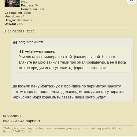
Гуру
Возраст:
54
Репутация:
334
Сообщения:
2988
Имя:
Алексей
Откуда:
Челябинск
Откуда:
74ru
16.08.2012, 22:26
С
о
о
serg.slr пишет:
б
щ
vel.slavyan пишет:
е
н
У меня мысль-минераловатой фольгированой. Но вы же
и
гляньте на мою ванну в теме про эмалированную, а её я пока
е
#
что не придумал как утеплить, форма сложноватая
1
6
Да возьми пену монтажную и пройдись по периметру, красоту
потом кацелярским ножом сделаешь, можно даже как у пиратов
карибского моря корабль вырезать, ваще круто будет
опередил
.
очень даже вариант.
“Safety is something that happens between your ears, not something you hold in your
hands.” Jeff Cooper