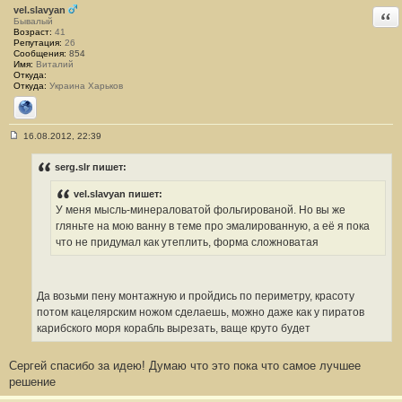
vel.slavyan
Отв
Бывалый
Возраст:
41
Репутация:
26
Сообщения:
854
Имя:
Виталий
Откуда:
Откуда:
Украина Харьков
Сайт
16.08.2012, 22:39
С
о
о
serg.slr пишет:
б
щ
vel.slavyan пишет:
е
н
У меня мысль-минераловатой фольгированой. Но вы же
и
гляньте на мою ванну в теме про эмалированную, а её я пока
е
#
что не придумал как утеплить, форма сложноватая
1
7
Да возьми пену монтажную и пройдись по периметру, красоту
потом кацелярским ножом сделаешь, можно даже как у пиратов
карибского моря корабль вырезать, ваще круто будет
Сергей спасибо за идею! Думаю что это пока что самое лучшее
решение