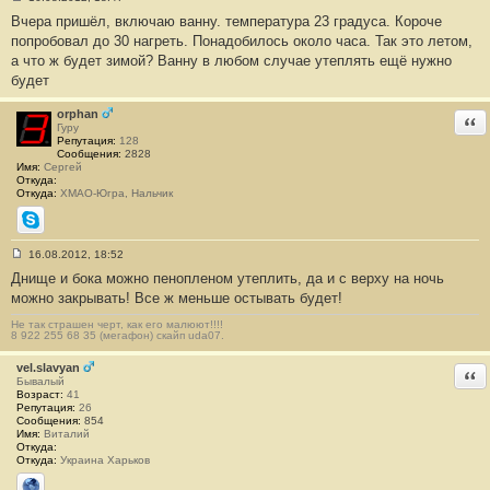
С
Вчера пришёл, включаю ванну. температура 23 градуса. Короче
о
о
попробовал до 30 нагреть. Понадобилось около часа. Так это летом,
б
а что ж будет зимой? Ванну в любом случае утеплять ещё нужно
щ
е
будет
н
и
е
orphan
Отв
#
Гуру
1
Репутация:
128
2
Сообщения:
2828
Имя:
Сергей
Откуда:
Откуда:
ХМАО-Югра, Нальчик
Skype
16.08.2012, 18:52
С
Днище и бока можно пенопленом утеплить, да и с верху на ночь
о
о
можно закрывать! Все ж меньше остывать будет!
б
щ
Не так страшен черт, как его малюют!!!!
е
8 922 255 68 35 (мегафон) скайп uda07.
н
и
vel.slavyan
е
Отв
Бывалый
#
Возраст:
41
1
Репутация:
26
3
Сообщения:
854
Имя:
Виталий
Откуда:
Откуда:
Украина Харьков