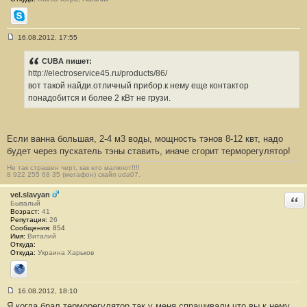
Skype
16.08.2012, 17:55
С
о
о
CUBA пишет:
б
http://electroservice45.ru/products/86/
щ
е
вот такой найди.отличный прибор.к нему еще контактор
н
понадобится и более 2 кВт не грузи.
и
е
#
9
Если ванна большая, 2-4 м3 воды, мощность тэнов 8-12 квт, надо
будет через пускатель тэны ставить, иначе сгорит терморегулятор!
Не так страшен черт, как его малюют!!!!
8 922 255 68 35 (мегафон) скайп uda07.
vel.slavyan
Отв
Бывалый
Возраст:
41
Репутация:
26
Сообщения:
854
Имя:
Виталий
Откуда:
Откуда:
Украина Харьков
Сайт
16.08.2012, 18:10
С
Я когда брал терморегулятор так у меня спрашивали что вы к нему
о