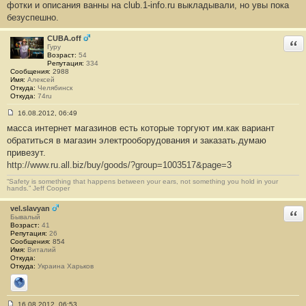
фотки и описания ванны на club.1-info.ru выкладывали, но увы пока
безуспешно.
CUBA.off
Отв
Гуру
Возраст:
54
Репутация:
334
Сообщения:
2988
Имя:
Алексей
Откуда:
Челябинск
Откуда:
74ru
16.08.2012, 06:49
С
масса интернет магазинов есть которые торгуют им.как вариант
о
о
обратиться в магазин электрооборудования и заказать.думаю
б
привезут.
щ
е
http://www.ru.all.biz/buy/goods/?group=1003517&page=3
н
и
“Safety is something that happens between your ears, not something you hold in your
е
hands.” Jeff Cooper
#
4
vel.slavyan
Отв
Бывалый
Возраст:
41
Репутация:
26
Сообщения:
854
Имя:
Виталий
Откуда:
Откуда:
Украина Харьков
Сайт
16.08.2012, 06:53