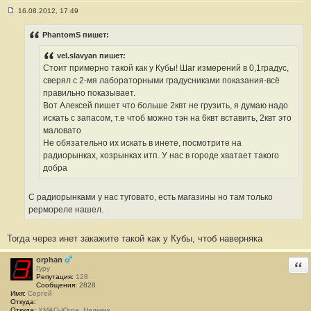
16.08.2012, 17:49
С
о
о
PhantomS пишет:
б
щ
vel.slavyan пишет:
е
н
Стоит примерно такой как у Кубы! Шаг измерений в 0,1градус,
и
сверял с 2-мя лабораторными градусниками показания-всё
е
#
правильно показывает.
8
Вот Алексей пишет что больше 2квт не грузить, я думаю надо
искать с запасом, т.е чтоб можно тэн на 6квт вставить, 2квт это
маловато
Не обязательно их искать в инете, посмотрите на
радиорынках, хозрынках итп. У нас в городе хватает такого
добра
С радиорынками у нас туговато, есть магазины но там только
рермореле нашел.
Тогда через инет закажите такой как у Кубы, чтоб наверняка
orphan
Отв
Гуру
Репутация:
128
Сообщения:
2828
Имя:
Сергей
Откуда:
Откуда:
ХМАО-Югра, Нальчик