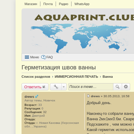
Магазин
Почта
Радио
WhatsApp
Меню
FAQ
Герметизация швов ванны
Список разделов
ИММЕРСИОННАЯ ПЕЧАТЬ
Ванна
Ответить
drews
»
30.05.2013, 16:58
drews
С
Автор темы, Новичок
Добрый день.
о
Возраст:
33
о
Репутация:
0
б
Сообщения:
32
Наконец-то собрали ванну
щ
Имя:
Дмитрий
е
Ванна 2мx1мx0.6м. Сварен
Откуда:
н
Откуда:
г. Новая Каховка (Херсонская
Подскажите , чем можно 
и
обл. , Украина)
е
Какой герметик использов
#