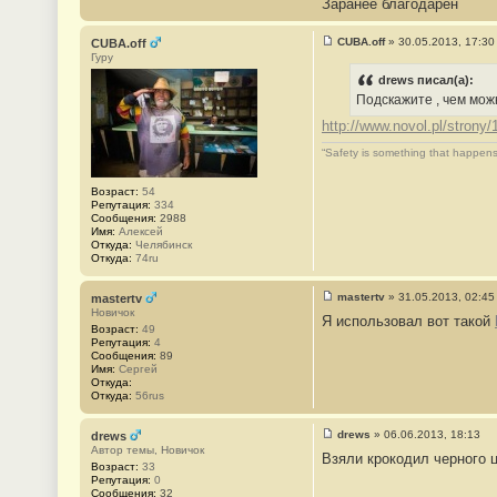
Заранее благодарен
1
CUBA.off
»
30.05.2013, 17:30
CUBA.off
С
Гуру
о
о
drews писал(а):
б
Подскажите , чем мо
щ
е
http://www.novol.pl/strony/
н
и
“Safety is something that happens
е
#
2
Возраст:
54
Репутация:
334
Сообщения:
2988
Имя:
Алексей
Откуда:
Челябинск
Откуда:
74ru
mastertv
»
31.05.2013, 02:45
mastertv
С
Новичок
Я использовал вот такой
о
Возраст:
49
о
Репутация:
4
б
Сообщения:
89
щ
Имя:
Сергей
е
Откуда:
н
Откуда:
56rus
и
е
#
drews
»
06.06.2013, 18:13
drews
3
С
Автор темы, Новичок
Взяли крокодил черного ц
о
Возраст:
33
о
Репутация:
0
б
Сообщения:
32