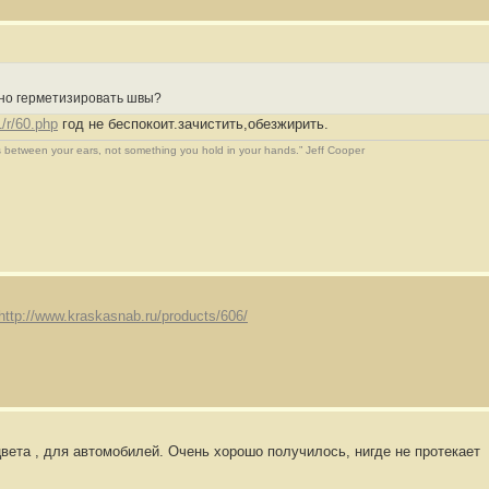
жно герметизировать швы?
1/r/60.php
год не беспокоит.зачистить,обезжирить.
 between your ears, not something you hold in your hands.” Jeff Cooper
http://www.kraskasnab.ru/products/606/
вета , для автомобилей. Очень хорошо получилось, нигде не протекает