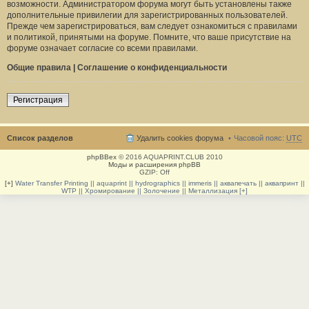
возможности. Администратором форума могут быть установлены также
дополнительные привилегии для зарегистрированных пользователей.
Прежде чем зарегистрироваться, вам следует ознакомиться с правилами
и политикой, принятыми на форуме. Помните, что ваше присутствие на
форуме означает согласие со всеми правилами.
Общие правила
|
Соглашение о конфиденциальности
Регистрация
Список разделов
Удалить cookies форума
Часовой пояс:
UTC
phpBBex
© 2016 AQUAPRINT.CLUB 2010
Моды и расширения phpBB
GZIP: Off
[+]
Water Transfer Printing || aquaprint || hydrographics || immeris || аквапечать || аквапринт ||
WTP || Хромирование || Золочение || Металлизация [+]