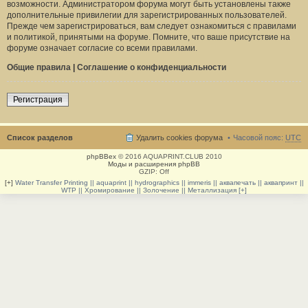
возможности. Администратором форума могут быть установлены также
дополнительные привилегии для зарегистрированных пользователей.
Прежде чем зарегистрироваться, вам следует ознакомиться с правилами
и политикой, принятыми на форуме. Помните, что ваше присутствие на
форуме означает согласие со всеми правилами.
Общие правила
|
Соглашение о конфиденциальности
Регистрация
Список разделов
Удалить cookies форума
Часовой пояс:
UTC
phpBBex
© 2016 AQUAPRINT.CLUB 2010
Моды и расширения phpBB
GZIP: Off
[+]
Water Transfer Printing || aquaprint || hydrographics || immeris || аквапечать || аквапринт ||
WTP || Хромирование || Золочение || Металлизация [+]