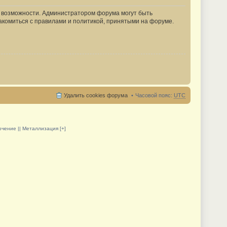
е возможности. Администратором форума могут быть
акомиться с правилами и политикой, принятыми на форуме.
Удалить cookies форума
Часовой пояс:
UTC
олочение || Металлизация [+]