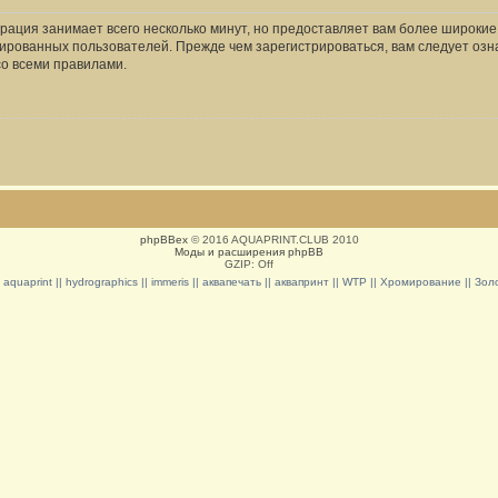
рация занимает всего несколько минут, но предоставляет вам более широки
ированных пользователей. Прежде чем зарегистрироваться, вам следует озн
со всеми правилами.
phpBBex
© 2016 AQUAPRINT.CLUB 2010
Моды и расширения phpBB
GZIP: Off
|| aquaprint || hydrographics || immeris || аквапечать || аквапринт || WTP || Хромирование || З