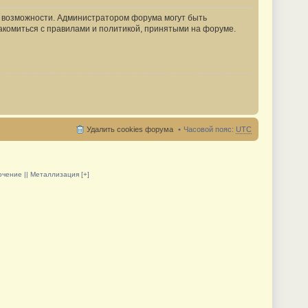
е возможности. Администратором форума могут быть
акомиться с правилами и политикой, принятыми на форуме.
Удалить cookies форума
Часовой пояс:
UTC
олочение || Металлизация [+]