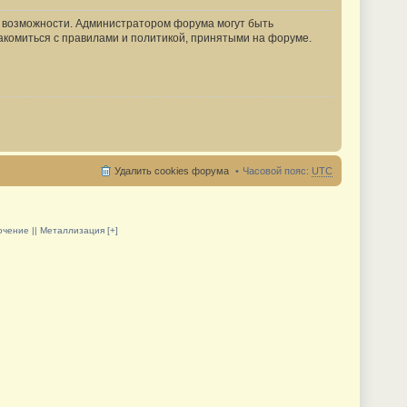
е возможности. Администратором форума могут быть
акомиться с правилами и политикой, принятыми на форуме.
Удалить cookies форума
Часовой пояс:
UTC
олочение || Металлизация [+]