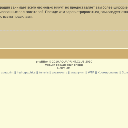
рация занимает всего несколько минут, но предоставляет вам более широки
ированных пользователей. Прежде чем зарегистрироваться, вам следует озн
со всеми правилами.
phpBBex
© 2016 AQUAPRINT.CLUB 2010
Моды и расширения phpBB
GZIP: Off
|| aquaprint || hydrographics || immeris || аквапечать || аквапринт || WTP || Хромирование || З