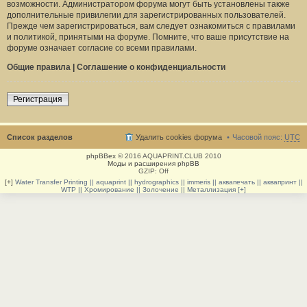
возможности. Администратором форума могут быть установлены также
дополнительные привилегии для зарегистрированных пользователей.
Прежде чем зарегистрироваться, вам следует ознакомиться с правилами
и политикой, принятыми на форуме. Помните, что ваше присутствие на
форуме означает согласие со всеми правилами.
Общие правила
|
Соглашение о конфиденциальности
Регистрация
Список разделов
Удалить cookies форума
Часовой пояс:
UTC
phpBBex
© 2016 AQUAPRINT.CLUB 2010
Моды и расширения phpBB
GZIP: Off
[+]
Water Transfer Printing || aquaprint || hydrographics || immeris || аквапечать || аквапринт ||
WTP || Хромирование || Золочение || Металлизация [+]