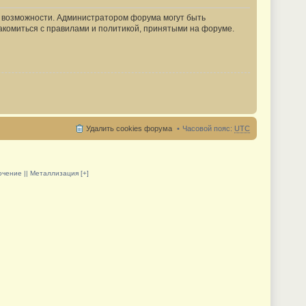
е возможности. Администратором форума могут быть
акомиться с правилами и политикой, принятыми на форуме.
Удалить cookies форума
Часовой пояс:
UTC
олочение || Металлизация [+]