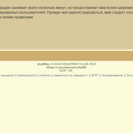
рация занимает всего несколько минут, но предоставляет вам более широки
ированных пользователей. Прежде чем зарегистрироваться, вам следует озн
со всеми правилами.
phpBBex
© 2016 AQUAPRINT.CLUB 2010
Моды и расширения phpBB
GZIP: Off
|| aquaprint || hydrographics || immeris || аквапечать || аквапринт || WTP || Хромирование || З