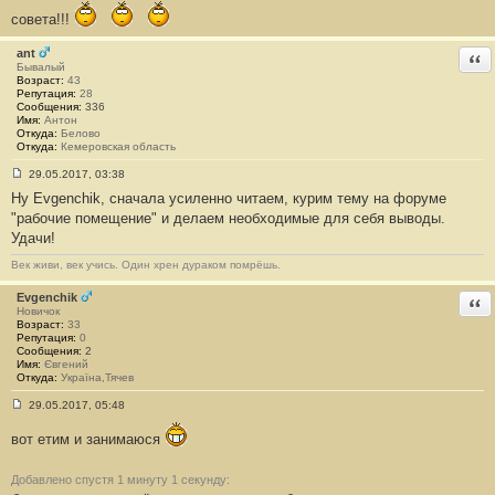
н
совета!!!
и
е
#
ant
Отв
1
Бывалый
3
Возраст:
43
0
Репутация:
28
3
Сообщения:
336
Имя:
Антон
Откуда:
Белово
Откуда:
Кемеровская область
29.05.2017, 03:38
С
Ну Evgenchik, сначала усиленно читаем, курим тему на форуме
о
о
"рабочие помещение" и делаем необходимые для себя выводы.
б
Удачи!
щ
е
н
Век живи, век учись. Один хрен дураком помрёшь.
и
е
Evgenchik
Отв
#
Новичок
1
Возраст:
33
3
Репутация:
0
0
Сообщения:
2
4
Имя:
Євгений
Откуда:
Україна,Тячев
29.05.2017, 05:48
С
о
вот етим и занимаюся
о
б
щ
Добавлено спустя 1 минуту 1 секунду:
е
н