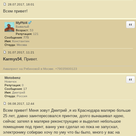
3
28.07.2017, 18:01
С
Всем привет!
о
о
б
щ
MyPbl4
Отв
е
Бывалый
н
Возраст:
53
и
Репутация:
121
е
Сообщения:
775
#
Имя:
Константин
1
Откуда:
Москва
3
1
31.07.2017, 11:21
4
С
Karmys54
, Привет.
о
о
б
Аквапринт на Рябиновой в Москве. +79035600123
щ
е
н
Motobenz
Отв
и
Новичок
е
Репутация:
0
#
Сообщения:
17
1
Имя:
Дмитрий
3
Откуда:
Россия
1
5
06.08.2017, 12:44
С
Всем привет! Меня зовут Дмитрий ,я из Краснодара малярю больше
о
о
25 лет, давно заинтересовался принтом, долго вынашивал идею,
б
сейчас затеял в малярке реконструкцию и выделил небольшое
щ
е
помещение под принт, ванну уже сделал но пока не запускал,
н
электронику собираю хочу по уму что бы было, много у вас на
и
е