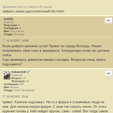
и
е
Добавлено спустя 1 минуту 29 секунд:
#
забрать нужно двухсопельный пистолет
1
3
1
kok553
Отв
8
Новичок
Репутация:
0
Сообщения:
8
Имя:
Константин
Откуда:
Вологда
12.10.2017, 14:49
С
Всем доброго времени суток! Привет из города Вологды. Решил
о
о
попробовать свои силы в аквапринте. Конкуренции особо нет должно
б
пойти.
щ
е
Сам занимаюсь ремонтом машин-слесарка. Вопросов очень много,
н
подскажите?
и
е
#
KabanchiK
Отв
1
Бывалый
3
Возраст:
57
1
Репутация:
10
9
Сообщения:
137
Имя:
Герман
Откуда:
Санкт-Петербург
12.10.2017, 15:41
С
привет. Конечно подскажут. На то и форум и отзывчивые люди на
о
о
нем. Для начала покури форум. С азов так сказать начни. От этого
б
курения голова у тебя пойдет кругом, само - собой. Вот тогда самое
щ