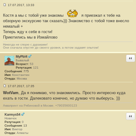
17.07.2017, 13:33
С
о
Костя а мы с тобой уже знакомы
я приезжал к тебе на
о
б
обзорную экскурсию так сказать))) Знакомство с тобой тоже внесло
щ
немалый +
е
н
Теперь жду к себе в гости!
и
Приютились мы в Измайлово
е
#
1
Никогда не спорю с дураками!
Они сначала опустят до своего уровня, а потом задавят опытом!
3
1
2
MyPbl4
Отв
Бывалый
Возраст:
53
Репутация:
121
Сообщения:
775
Имя:
Константин
Откуда:
Москва
17.07.2017, 17:35
С
WotVam
, Да я понимаю, что знакомились. Просто интересно куда
о
о
ехать в гости. Далековато конечно, но думаю что выберусь. )))
б
щ
Аквапринт на Рябиновой в Москве. +79035600123
е
н
Karmys54
и
Отв
е
Новичок
#
Репутация:
0
1
Сообщения:
13
3
Имя:
Виктор
1
Откуда:
Алматы