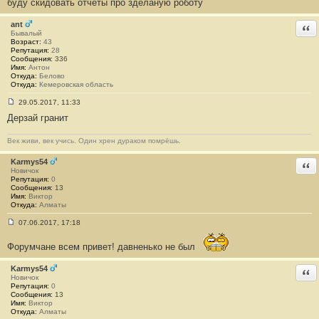
буду скидовать отчёты про зделаную роботу
и
е
ant
Отв
#
Бывалый
1
Возраст:
43
3
Репутация:
28
0
Сообщения:
336
5
Имя:
Антон
Откуда:
Белово
Откуда:
Кемеровская область
29.05.2017, 11:33
С
Дерзай гранит
о
о
б
Век живи, век учись. Один хрен дураком помрёшь.
щ
е
н
Karmys54
Отв
и
Новичок
е
Репутация:
0
#
Сообщения:
13
1
Имя:
Виктор
3
Откуда:
Алматы
0
6
07.06.2017, 17:18
С
о
Форумчане всем привет! давненько не был
о
б
щ
Karmys54
Отв
е
Новичок
н
Репутация:
0
и
Сообщения:
13
е
Имя:
Виктор
#
Откуда:
Алматы
1