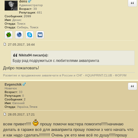
н
dens
Отв
и
Администратор
е
Возраст:
39
#
Репутация:
481
1
Сообщения:
2099
3
Имя:
Денис
0
Откуда:
Томск
1
Откуда:
Сибирь, Томск
ICQ
Сайт
Skype
ВКонтакте
27.05.2017, 16:44
С
о
о
Nikita94 писал(а):
б
Буду рад подружиться с любителями аквапринта
щ
е
Добро пожаловать!
н
и
Развитие и продвижение аквапечати в России и СНГ - AQUAPRINT.CLUB - ФОРУМ
е
#
1
Evgenchik
Отв
3
Новичок
0
Возраст:
33
2
Репутация:
0
Сообщения:
2
Имя:
Євгений
Откуда:
Україна,Тячев
28.05.2017, 17:21
С
о
всем привет!!!!
прошу помочи мастера помогите!!!!!начинаю
о
б
делать в гараже всё для аквапринта прошу помочи з чего начать что
щ
и как надо сделать!!!!!!!!! Очень уж ето мне всё по душу!!!!!прошу
е