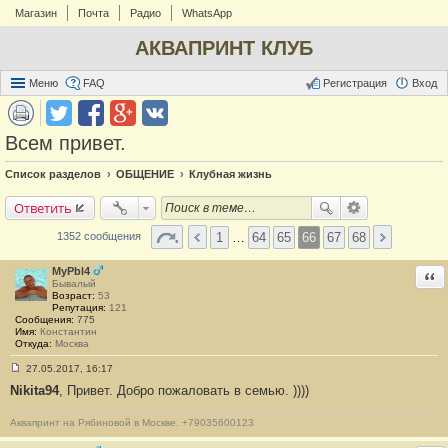
Магазин
Почта
Радио
WhatsApp
АКВАПРИНТ КЛУБ
Меню
FAQ
Регистрация
Вход
Всем привет.
Список разделов
ОБЩЕНИЕ
Клубная жизнь
Ответить
1
…
64
65
66
67
68
1352 сообщения
MyPbl4
Отв
Бывалый
Возраст:
53
Репутация:
121
Сообщения:
775
Имя:
Константин
Откуда:
Москва
27.05.2017, 16:17
С
Nikita94
, Привет. Добро пожаловать в семью. ))))
о
о
б
Аквапринт на Рябиновой в Москве. +79035600123
щ
е