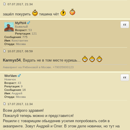
3
07.07.2017, 21:34
0
С
7
о
зашёл покурить
тишина чёт
о
б
щ
MyPbl4
Отв
е
Бывалый
н
Возраст:
53
и
Репутация:
121
е
Сообщения:
775
#
Имя:
Константин
1
Откуда:
Москва
3
0
10.07.2017, 06:59
8
С
о
Karmys54
, Видать не в том месте куришь...
о
б
Аквапринт на Рябиновой в Москве. +79035600123
щ
е
н
WotVam
Отв
и
Новичок
е
Возраст:
43
#
Репутация:
9
1
Сообщения:
16
3
Имя:
Андрей
0
Откуда:
Москва
9
17.07.2017, 11:34
С
Всем доброго здравия!
о
о
Пожалуй теперь можно и представится!
б
Решили с товарищем обьеденив усилия попробовать себя в
щ
е
аквапринте. Зовут Андрей и Олег. В этом деле новички, но тут на
н