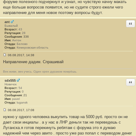
форуме полезного подчеркнул и узнал, но чувствую начну макать
#
еще больше вопросов появится, но не судите строго ежели чего
1
3
направление для меня новое поэтому вопросы будут.
1
6
ant
Отв
Бывалый
Возраст:
43
Репутация:
28
Сообщения:
336
Имя:
Антон
Откуда:
Белово
Откуда:
Кемеровская область
06.08.2017, 14:38
С
Направление дадим. Спрашивай
о
о
б
Век живи, век учись. Один хрен дураком помрёшь.
щ
е
н
sdx555
Отв
и
Новичок
е
Возраст:
54
#
Репутация:
0
1
Сообщения:
21
3
Имя:
pavel
1
Откуда:
lugansk
7
06.08.2017, 17:08
С
нужно у одного человека выкупить товар на 5000 руб. просто он не
о
о
дает свои инциалы . а у нас в ЛНР деньги так не переведешь с
б
Луганска.я готов перекинуть ребятам с форума это я думаю
щ
е
надежней чем через авито . просто уже раз попал с переводом денег
н