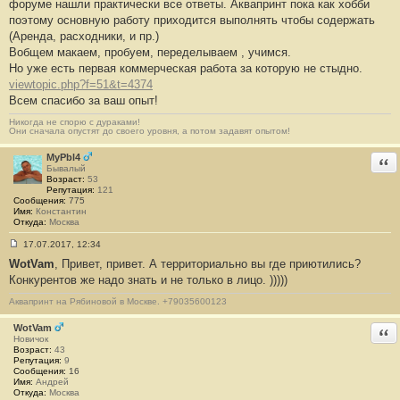
форуме нашли практически все ответы. Аквапринт пока как хобби
и
е
поэтому основную работу приходится выполнять чтобы содержать
#
(Аренда, расходники, и пр.)
1
3
Вобщем макаем, пробуем, переделываем , учимся.
1
Но уже есть первая коммерческая работа за которую не стыдно.
0
viewtopic.php?f=51&t=4374
Всем спасибо за ваш опыт!
Никогда не спорю с дураками!
Они сначала опустят до своего уровня, а потом задавят опытом!
MyPbl4
Отв
Бывалый
Возраст:
53
Репутация:
121
Сообщения:
775
Имя:
Константин
Откуда:
Москва
17.07.2017, 12:34
С
WotVam
, Привет, привет. А территориально вы где приютились?
о
о
Конкурентов же надо знать и не только в лицо. )))))
б
щ
Аквапринт на Рябиновой в Москве. +79035600123
е
н
WotVam
и
Отв
е
Новичок
#
Возраст:
43
1
Репутация:
9
3
Сообщения:
16
1
Имя:
Андрей
1
Откуда:
Москва