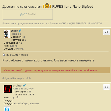
е
#
Дорогая но сука классная
RUPES Ibrid Nano Bigfoot
1
7
phpBB
[media]
2
Развитие и продвижение аквапечати в России и СНГ - AQUAPRINT.CLUB - ФОРУМ
Djack
Отв
Новичок
Возраст:
45
Репутация:
1
Сообщения:
42
Имя:
Денис
Откуда:
Долгопа
30.03.2017, 06:18
С
Кто работал с таким комплектом. Отзывов мало в интернете.
о
о
б
щ
У вас нет необходимых прав для просмотра вложений в этом сообщении.
е
н
и
dolgopa@aquaprint.club
е
#
orphan
Отв
1
Автор темы, Гуру
7
Репутация:
128
3
Сообщения:
2828
Имя:
Сергей
Откуда:
Откуда:
ХМАО-Югра, Нальчик