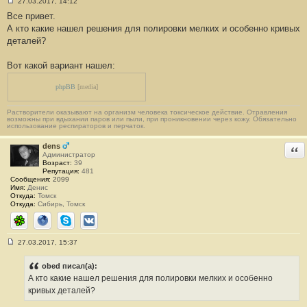
27.03.2017, 14:12
С
Все привет.
о
о
А кто какие нашел решения для полировки мелких и особенно кривых
б
деталей?
щ
е
н
Вот какой вариант нашел:
и
е
#
phpBB
[media]
1
7
1
Растворители оказывают на организм человека токсическое действие. Отравления
возможны при вдыхании паров или пыли, при проникновении через кожу. Обязательно
использование респираторов и перчаток.
dens
Отв
Администратор
Возраст:
39
Репутация:
481
Сообщения:
2099
Имя:
Денис
Откуда:
Томск
Откуда:
Сибирь, Томск
ICQ
Сайт
Skype
ВКонтакте
27.03.2017, 15:37
С
о
о
obed писал(а):
б
А кто какие нашел решения для полировки мелких и особенно
щ
е
кривых деталей?
н
и