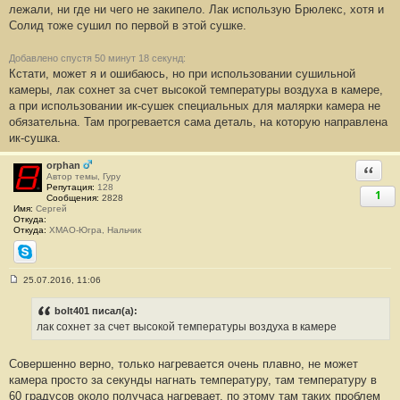
лежали, ни где ни чего не закипело. Лак использую Брюлекс, хотя и
щ
е
Солид тоже сушил по первой в этой сушке.
н
и
е
Добавлено спустя 50 минут 18 секунд:
#
Кстати, может я и ошибаюсь, но при использовании сушильной
1
6
камеры, лак сохнет за счет высокой температуры воздуха в камере,
5
а при использовании ик-сушек специальных для малярки камера не
обязательна. Там прогревается сама деталь, на которую направлена
ик-сушка.
orphan
Ответи
Автор темы, Гуру
Репутация:
128
1
Сообщения:
2828
Имя:
Сергей
Откуда:
Откуда:
ХМАО-Югра, Нальчик
Skype
25.07.2016, 11:06
С
о
о
bolt401 писал(а):
б
лак сохнет за счет высокой температуры воздуха в камере
щ
е
н
Совершенно верно, только нагревается очень плавно, не может
и
е
камера просто за секунды нагнать температуру, там температуру в
#
60 градусов около получаса нагревает, по этому там таких проблем
1