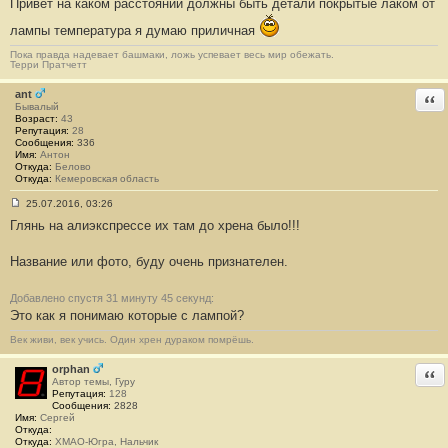
Привет на каком расстоянии должны быть детали покрытые лаком от
лампы температура я думаю приличная
Пока правда надевает башмаки, ложь успевает весь мир обежать.
Терри Пратчетт
ant
Отв
Бывалый
Возраст:
43
Репутация:
28
Сообщения:
336
Имя:
Антон
Откуда:
Белово
Откуда:
Кемеровская область
25.07.2016, 03:26
С
Глянь на алиэкспрессе их там до хрена было!!!
о
о
б
Название или фото, буду очень признателен.
щ
е
н
и
Добавлено спустя 31 минуту 45 секунд:
е
Это как я понимаю которые с лампой?
#
1
Век живи, век учись. Один хрен дураком помрёшь.
6
3
orphan
Отв
Автор темы, Гуру
Репутация:
128
Сообщения:
2828
Имя:
Сергей
Откуда:
Откуда:
ХМАО-Югра, Нальчик