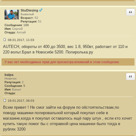
н
и
е
StuDiesing
Отв
#
Бывалый
1
Возраст:
52
6
Репутация:
51
7
Сообщения:
188
Имя:
Сергей
Откуда:
Алтай
08.01.2017, 11:03
С
AUTECH, обороты от 400 до 3500, вес 1.8, 950вт, работает от 110 и
о
о
220 вольт.Брал в Новосибе 5200. Полиролька.ру
б
щ
е
У вас нет необходимых прав для просмотра вложений в этом сообщении.
н
и
е
balpa
Отв
#
Новичок
1
Репутация:
2
6
Сообщения:
5
8
Имя:
Бахыт
Откуда:
19.01.2017, 06:03
С
Всем привет ! Не смог зайти на форум по обстоятельствам,по
о
о
поводу машинки полировальной который покупал себе в
б
магазине,когда я покупал оставалось ещё пару штук , если кто хочет
щ
е
купить такую помог бы с отправкой цена машинки было тогда в
н
рублях 3200
и
е