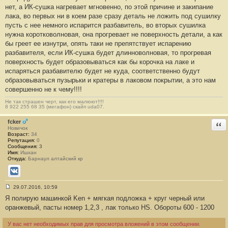
6
нет, а ИК-сушка нагревает мгновенно, по этой причине и закипание
6
лака, во первых ни в коем разе сразу деталь не ложить под сушилку
пусть с нее немного испарится разбавитель, во вторых сушилка
нужна коротковолновая, она прогревает не поверхность детали, а как
бы греет ее изнутри, опять таки не препятствует испарению
разбавителя, если ИК-сушка будет длинноволновая, то прогревая
поверхность будет образовываться как бы корочка на лаке и
испаряться разбавителю будет не куда, соответственно будут
образовываться пузырьки и кратеры в лаковом покрытии, а это нам
совершенно не к чему!!!!
Не так страшен черт, как его малюют!!!!
8 922 255 68 35 (мегафон) скайп uda07.
fcker
Отв
Новичок
Возраст:
34
Репутация:
0
Сообщения:
3
Имя:
Ишхан
Откуда:
Барнаул алтайский кр
ВКонтакте
29.07.2016, 10:59
С
Я полирую машинкой Ken + мягкая подложка + круг черный или
о
о
оранжевый, пасты номер 1,2,3 , лак только HS. Обороты 600 - 1200
б
щ
е
У вас нет необходимых прав для просмотра вложений в этом сообщении.