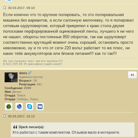
Skype
30.03.2017, 09:10
С
Если конечно что то крупное полировать, то это полировальная
о
о
машинка без вариантов, а если салонную мелочевку, то я полировал
б
сетевым шуруповертом, который прикрепил к краю стола двумя
щ
е
полосками перфорированной оцинкованной ленты, лучшего я ни чего
н
не нашел, обороты постоянные 850 оборотов, так как шуруповерт
и
е
соответственно крутящий момент очень хороший, остановить просто
#
невозможно, ну и то что от сети 220 вольт работает то же плюс, ни
1
7
каких тебе аккумуляторов или блоков питания!!! как то так!!!
4
Не так страшен черт, как его малюют!!!!
8 922 255 68 35 (мегафон) скайп uda07.
dens
Отв
Администратор
Возраст:
39
Репутация:
481
Сообщения:
2099
Имя:
Денис
Откуда:
Томск
Откуда:
Сибирь, Томск
ICQ
Сайт
Skype
ВКонтакте
30.03.2017, 10:12
С
о
о
Djack писал(а):
б
Кто работал с таким комплектом. Отзывов мало в интернете.
щ
е