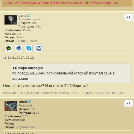
#
У вас нет необходимых прав для просмотра вложений в этом сообщении.
1
6
9
dens
Отв
Администратор
Возраст:
39
Репутация:
481
Сообщения:
2099
Имя:
Денис
Откуда:
Томск
Откуда:
Сибирь, Томск
ICQ
Сайт
Skype
ВКонтакте
19.01.2017, 06:12
С
о
о
balpa писал(а):
б
по поводу машинки полировальной который покупал себе в
щ
е
магазине
н
Она на аккумуляторе? И вес какой? Обороты?
и
е
#
Развитие и продвижение аквапечати в России и СНГ - AQUAPRINT.CLUB - ФОРУМ
1
7
obed
Отв
0
Бывалый
Возраст:
42
Репутация:
12
Сообщения:
148
Имя:
Дмитрий
Откуда:
Откуда:
Подмосковье