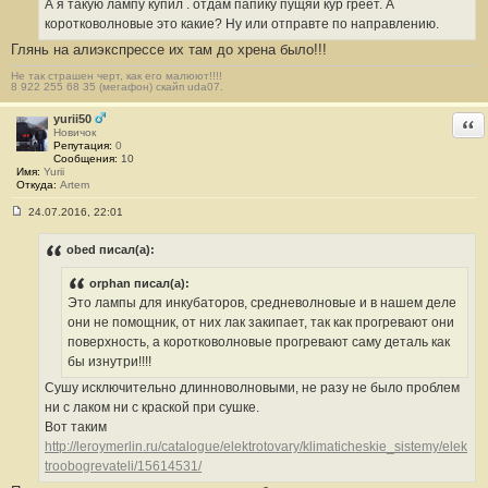
А я такую лампу купил . отдам папику пущяй кур греет. А
щ
е
коротковолновые это какие? Ну или отправте по направлению.
н
Глянь на алиэкспрессе их там до хрена было!!!
и
е
#
Не так страшен черт, как его малюют!!!!
8 922 255 68 35 (мегафон) скайп uda07.
1
6
1
yurii50
Отв
Новичок
Репутация:
0
Сообщения:
10
Имя:
Yurii
Откуда:
Artem
24.07.2016, 22:01
С
о
о
obed писал(а):
б
щ
orphan писал(а):
е
н
Это лампы для инкубаторов, средневолновые и в нашем деле
и
они не помощник, от них лак закипает, так как прогревают они
е
#
поверхность, а коротковолновые прогревают саму деталь как
1
бы изнутри!!!!
6
2
Сушу исключительно длинноволновыми, не разу не было проблем
ни с лаком ни с краской при сушке.
Вот таким
http://leroymerlin.ru/catalogue/elektrotovary/klimaticheskie_sistemy/elek
troobogrevateli/15614531/