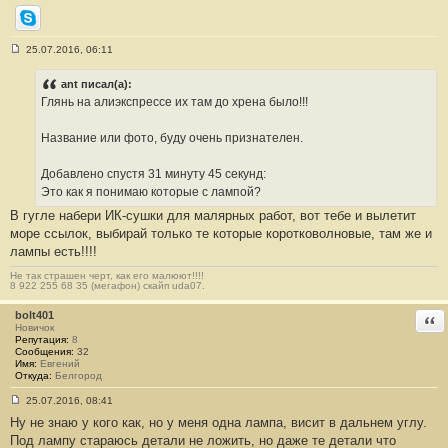
Skype
25.07.2016, 06:11
С
о
о
ant писал(а):
б
Глянь на алиэкспрессе их там до хрена было!!!
щ
е
н
Название или фото, буду очень признателен.
и
е
#
Добавлено спустя 31 минуту 45 секунд:
1
6
Это как я понимаю которые с лампой?
4
В гугле набери ИК-сушки для малярных работ, вот тебе и вылетит
море ссылок, выбирай только те которые коротковолновые, там же и
лампы есть!!!!
Не так страшен черт, как его малюют!!!!
8 922 255 68 35 (мегафон) скайп uda07.
bolt401
Отв
Новичок
Репутация:
8
Сообщения:
32
Имя:
Евгений
Откуда:
Белгород
25.07.2016, 08:41
С
Ну не знаю у кого как, но у меня одна лампа, висит в дальнем углу.
о
о
Под лампу стараюсь детали не ложить, но даже те детали что
б