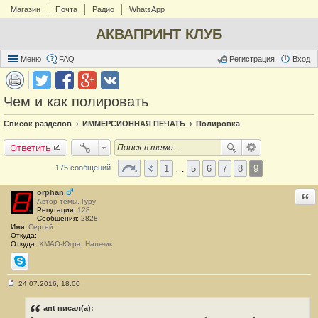
Магазин
Почта
Радио
WhatsApp
АКВАПРИНТ КЛУБ
Меню
FAQ
Регистрация
Вход
Чем и как полировать
Список разделов
ИММЕРСИОННАЯ ПЕЧАТЬ
Полировка
Ответить
1
…
5
6
7
8
9
175 сообщений
orphan
Отв
Автор темы, Гуру
Репутация:
128
Сообщения:
2828
Имя:
Сергей
Откуда:
Откуда:
ХМАО-Югра, Нальчик
Skype
24.07.2016, 18:00
С
о
о
ant писал(а):
б