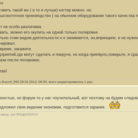
:59
овить такой же ( а то и лучше) каттер можно. но:
 высокоточное производство.( на обычном оборудовании такого качества
ет не особо различима.
вать, можно его окупить на одной только полировке.
ьно этим видом деятельности н е занимается, он,впринципе, и не нужен
нировал.
время, закажите.
дприятий,где могут сделать и покруче, но когда припёрло,поверьте, я ср
аза после полировки.
тве!
сь
BopoH_888
28.02.2013, 06:05, всего редактировалось 1 раз.
олностью, но форум то у нас поучительный, вот поэтому на будем следо
редложил свое видение экономии, подготовится заранее.
еловека, как ПРЕДОПЛАТА!