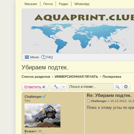
Магазин
Почта
Радио
WhatsApp
Меню
FAQ
Убираем подтек.
Список разделов
ИММЕРСИОННАЯ ПЕЧАТЬ
Полировка
Ответить
Re: Убираем подтек.
Challenger
Гуру
Challenger
»
10.12.2012, 11:
С
Плюс к этому углы по кра
о
о
б
щ
е
н
и
Возраст:
55
е