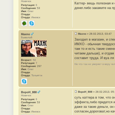
Новичок
Каттер- вещь полезная и 
о
Репутация:
6
о
денег.либо закажите на 
Сообщения:
53
б
Имя:
Олег
щ
Откуда:
е
Откуда:
Ижевск
н
и
е
ICQ
Skype
#
5
0
Maxno
»
28.02.2013, 03:47
Maxno
С
Бывалый
Заходил в магазин, и спец
о
о
ИМХО - обычная твердосп
б
там то и есть такие смен
щ
е
читаем дальше), и отдам 
н
составит труда. И вуа ля
и
Возраст:
50
е
Репутация:
7
#
Ни что так не уверяет в веру ч
Сообщения:
297
5
Имя:
Олег
1
Откуда:
Откуда:
Тольятти
Skype
BopoH_888
»
28.02.2013, 05:
BopoH_888
С
Новичок
суть каттера в том, что 
о
Репутация:
6
о
эффекта,либо придется и
Сообщения:
53
б
Имя:
Олег
даже за такие деньги, он
щ
Откуда:
е
согласен,дороговат,но ка
Откуда:
Ижевск
н