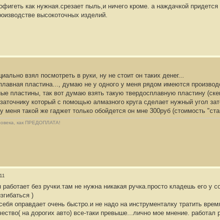
офигеть как нужная.срезает пыль,и ничего кроме. а наждачкой придется
производстве высокоточных изделий.
иально взял посмотреть в руки, ну не стоит он таких денег...
лавная пластина..., думаю не у одного у меня рядом имеются производ
ные пластины, так вот думаю взять такую твердосплавную пластину (ске
заточнику который с помощью алмазного круга сделает нужный угол зато
 у меня такой же гаджет только обойдется он мне 300руб (стоимость "ста
еловека, как ПРЕДОПЛАТА!
11
он работает без ручки.там не нужна никакая ручка.просто кладешь его у 
згибаться )
 себя оправдает очень быстро.и не надо на инструменталку тратить врем
чество( на дорогих авто) все-таки превыше...лично мое мнение. работал 