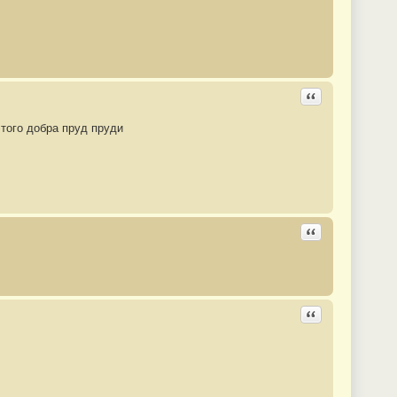
Ответить с цита
этого добра пруд пруди
Ответить с цита
Ответить с цита