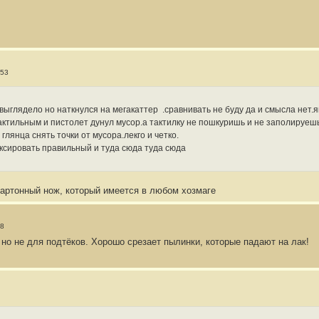
:53
 выглядело но наткнулся на мегакаттер
.сравнивать не буду да и смысла нет.
актильным и пистолет дунул мусор.а тактилку не пошкуришь и не заполируеш
 глянца снять точки от мусора.лекго и четко.
иксировать правильный и туда сюда туда сюда
картонный нож, который имеется в любом хозмаге
38
но не для подтёков. Хорошо срезает пылинки, которые падают на лак!