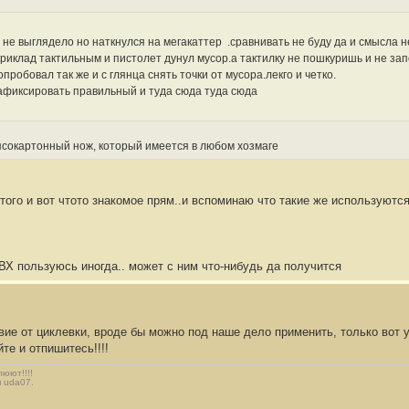
 не выглядело но наткнулся на мегакаттер
.сравнивать не буду да и смысла н
риклад тактильным и пистолет дунул мусор.а тактилку не пошкуришь и не за
пробовал так же и с глянца снять точки от мусора.лекго и четко.
зафиксировать правильный и туда сюда туда сюда
псокартонный нож, который имеется в любом хозмаге
того и вот чтото знакомое прям..и вспоминаю что такие же используются
ВХ пользуюсь иногда.. может с ним что-нибудь да получится
ие от циклевки, вроде бы можно под наше дело применить, только вот у н
те и отпишитесь!!!!
люют!!!!
п uda07.