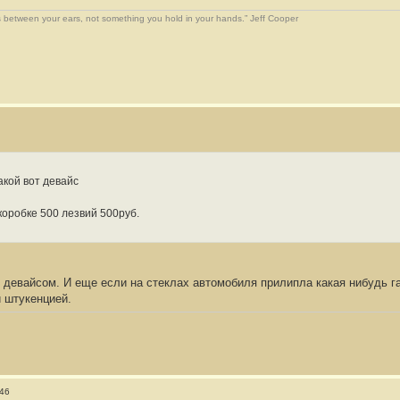
 between your ears, not something you hold in your hands.” Jeff Cooper
акой вот девайс
коробке 500 лезвий 500руб.
девайсом. И еще если на стеклах автомобиля прилипла какая нибудь гадо
 штукенцией.
:46