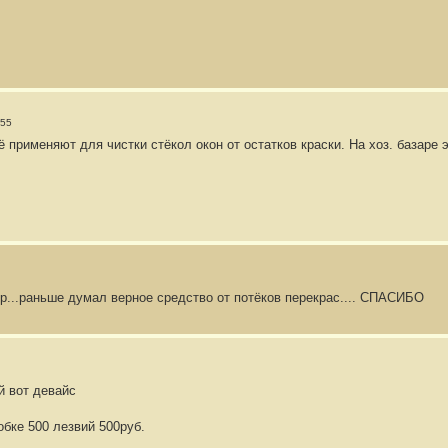
:55
 применяют для чистки стёкол окон от остатков краски. На хоз. базаре 
р...раньше думал верное средство от потёков перекрас.... СПАСИБО
й вот девайс
обке 500 лезвий 500руб.