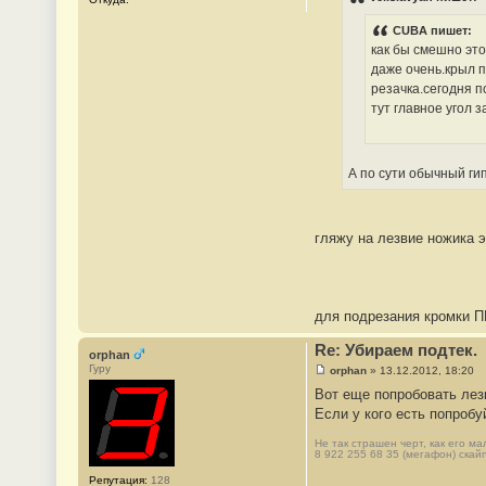
б
3
щ
CUBA пишет:
е
н
как бы смешно это
и
даже очень.крыл п
е
#
резачка.сегодня по
4
тут главное угол 
4
А по сути обычный ги
гляжу на лезвие ножика э
для подрезания кромки П
Re: Убираем подтек.
orphan
Гуру
orphan
»
13.12.2012, 18:20
С
Вот еще попробовать лезв
о
о
Если у кого есть попробуй
б
щ
Не так страшен черт, как его ма
е
8 922 255 68 35 (мегафон) скай
н
и
Репутация:
128
е