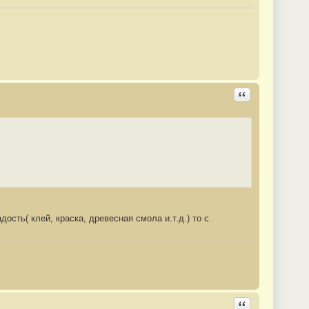
Ответить с цита
сть( клей, краска, древесная смола и.т.д.) то с
Ответить с цита