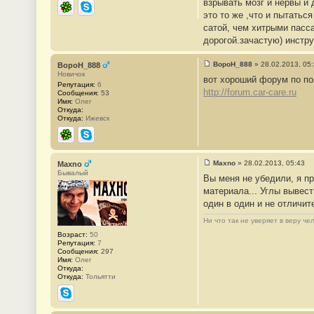
взрывать мозг и нервы и
и
е
это то же ,что и пытатьс
ICQ
Skype
#
сатой, чем хитрыми пасса
5
2
дорогой.зачастую) инстру
BopoH_888
»
28.02.2013, 05
BopoH_888
С
Новичок
вот хороший форум по по
о
Репутация:
6
о
http://forum.car-care.ru
Сообщения:
53
б
Имя:
Олег
щ
Откуда:
е
Откуда:
Ижевск
н
и
е
ICQ
Skype
#
5
3
Maxno
»
28.02.2013, 05:43
Maxno
С
Бывалый
Вы меня не убедили, я пр
о
о
материала... Углы вывест
б
один в один и не отличит
щ
е
н
Ни что так не уверяет в веру ч
и
Возраст:
50
е
Репутация:
7
#
Сообщения:
297
5
Имя:
Олег
4
Откуда:
Откуда:
Тольятти
Skype