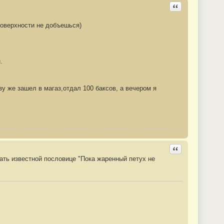
Ответить с цита
 поверхности не добъешься)
.
азу же зашел в магаз,отдал 100 баксов, а вечером я
Ответить с цита
вать известной пословице "Пока жаренный петух не