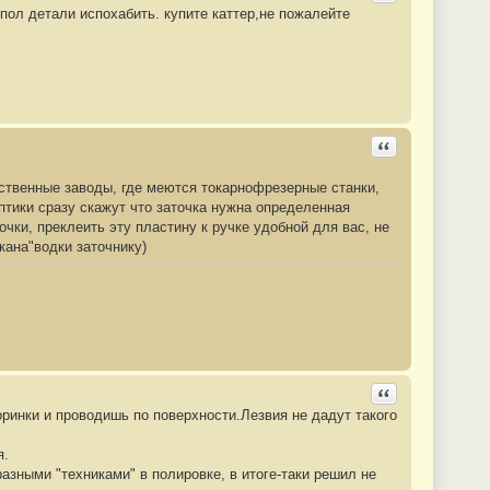
 пол детали испохабить. купите каттер,не пожалейте
Ответить с цита
ственные заводы, где меются токарнофрезерные станки,
птики сразу скажут что заточка нужна определенная
чки, преклеить эту пластину к ручке удобной для вас, не
кана"водки заточнику)
Ответить с цита
соринки и проводишь по поверхности.Лезвия не дадут такого
я.
разными "техниками" в полировке, в итоге-таки решил не