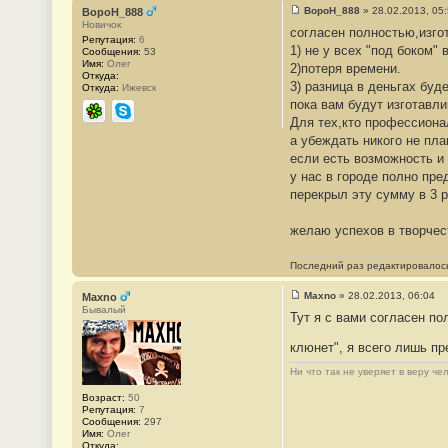
BopoH_888
»
28.02.2013, 05
BopoH_888
С
Новичок
согласен полностью,изгот
о
Репутация:
6
о
1) не у всех "под боком"
Сообщения:
53
б
Имя:
Олег
2)потеря времени.
щ
Откуда:
е
3) разница в деньгах буд
Откуда:
Ижевск
н
пока вам будут изготавли
и
е
Для тех,кто профессионал
ICQ
Skype
#
а убеждать никого не пла
5
5
если есть возможность и 
у нас в городе полно пре
перекрыл эту сумму в 3 р
желаю успехов в творчес
Последний раз редактировало
Maxno
»
28.02.2013, 06:04
Maxno
С
Бывалый
Тут я с вами согласен п
о
о
б
клюнет", я всего лишь п
щ
е
Ни что так не уверяет в веру ч
н
и
Возраст:
50
е
Репутация:
7
#
Сообщения:
297
5
Имя:
Олег
6
Откуда: