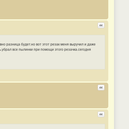
Ответить с цита
явно разница будет.но вот этот резак меня выручил и даже
ь.убрал все пылинки при помощи этого резачка.сегодня
Ответить с цита
Ответить с цита