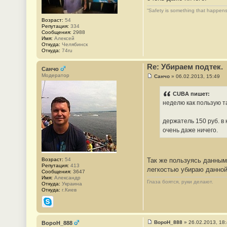
н
и
“Safety is something that happens
е
#
Возраст:
54
4
Репутация:
334
8
Сообщения:
2988
Имя:
Алексей
Откуда:
Челябинск
Откуда:
74ru
Re: Убираем подтек.
Санчо
Модератор
Санчо
»
06.02.2013, 15:49
С
о
о
CUBA пишет:
б
неделю как пользую т
щ
е
н
держатель 150 руб. в 
и
е
очень даже ничего.
#
4
9
Возраст:
54
Так же пользуясь данным 
Репутация:
413
легкостью убираю данной
Сообщения:
3647
Имя:
Александр
Глаза боятся, руки делают.
Откуда:
Украина
Откуда:
г.Киев
Skype
BopoH_888
»
26.02.2013, 18
BopoH_888
С