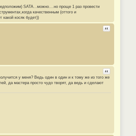
редположим) SATA...можно....но проще 1 раз провести
струментах,когда качественным (оттого и
 какой косяк будет))
Ответить с цита
Ответить с цита
получится у меня? Ведь один в один и к тому же из того же
лей, да мастера просто чудо творят, да ведь и сделают