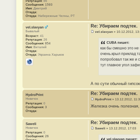
Репутация:
86
#
Сообщения:
1593
4
Имя:
Дмитрий
1
Откуда:
Откуда:
Набережные Челны, РТ
Re: Убираем подтек.
vel.slavyan
Бывалый
vel.slavyan
»
10.12.2012, 13
С
Возраст:
41
о
Репутация:
26
о
CUBA пишет:
Сообщения:
854
б
Имя:
Виталий
как бы смешно это не
щ
Откуда:
е
очень.крыл приклад т
Откуда:
Украина Харьков
н
попробовал так же и с
и
е
тут главное угол заф
Сайт
#
4
2
А по сути обычный гипсо
Re: Убираем подтек.
HydroPrint
Новичок
HydroPrint
»
13.12.2012, 11:
С
Репутация:
0
Железка очень полезная, 
о
Сообщения:
3
о
Откуда:
б
щ
е
Re: Убираем подтек.
Saweli
н
Новичок
и
Saweli
»
13.12.2012, 17:03
С
е
Репутация:
0
о
#
Сообщения:
26
о
vel.slavyan пишет:
4
Откуда: