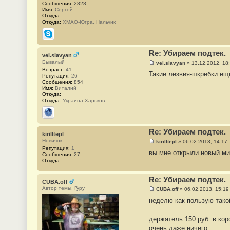
Сообщения:
2828
#
Имя:
Сергей
4
Откуда:
5
Откуда:
ХМАО-Югра, Нальчик
Skype
Re: Убираем подтек.
vel.slavyan
Бывалый
vel.slavyan
»
13.12.2012, 18
С
Возраст:
41
Такие лезвия-шкребки ещё
о
Репутация:
26
о
Сообщения:
854
б
Имя:
Виталий
щ
Откуда:
е
Откуда:
Украина Харьков
н
и
е
Сайт
#
4
Re: Убираем подтек.
kirilltepl
6
Новичок
kirilltepl
»
06.02.2013, 14:17
С
Репутация:
1
вы мне открыли новый ми
о
Сообщения:
27
о
Откуда:
б
щ
е
Re: Убираем подтек.
CUBA.off
н
Автор темы, Гуру
и
CUBA.off
»
06.02.2013, 15:19
С
е
неделю как пользую тако
о
#
о
4
б
7
держатель 150 руб. в кор
щ
е
очень даже ничего.