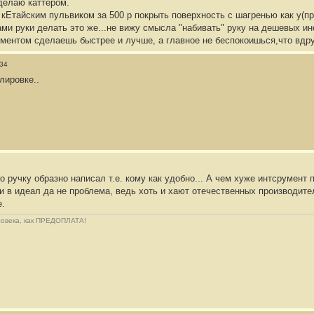
 делаю каттером.
я кЕтайским пульвиком за 500 р покрыть поверхность с шагренью как у(п
ми руки делать это же...не вижу смысла "набивать" руку на дешевых ин
ментом сделаешь быстрее и лучше, а главное не беспокоишься,что вдруг
:34
лировке..
о ручку образно написал т.е. кому как удобно... А чем хуже интсрумент 
и в идеал да не проблема, ведь хоть и хают отечественных производите
е.
еловека, как ПРЕДОПЛАТА!