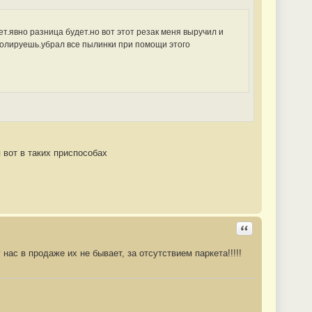
ет.явно разница будет.но вот этот резак меня выручил и
полируешь.убрал все пылинки при помощи этого
 вот в таких приспособах
Ответить с цита
ас в продаже их не бывает, за отсутствием паркета!!!!!