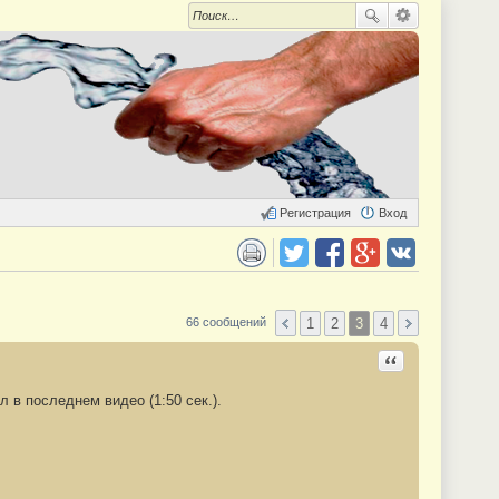
Регистрация
Вход
 для печати
Поделиться в twitter.com
Поделиться в facebook.com
Поделиться в Google Plus
Поделиться в vk.com
1
2
3
4
66 сообщений
Ответить с цита
 в последнем видео (1:50 сек.).