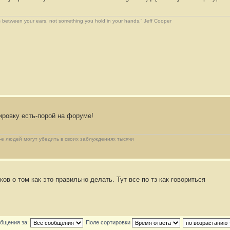
 between your ears, not something you hold in your hands.” Jeff Cooper
ировку есть-порой на форуме!
2-е людей могут убедить в своих заблуждениях тысячи
ков о том как это правильно делать. Тут все по тз как говориться
общения за:
Поле сортировки