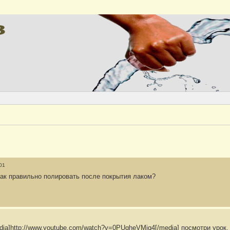
Версия
01
ак правильно полировать после покрытия лаком?
dia]http://www.youtube.com/watch?v=0PUgheVMjq4[/media] посмотри урок.