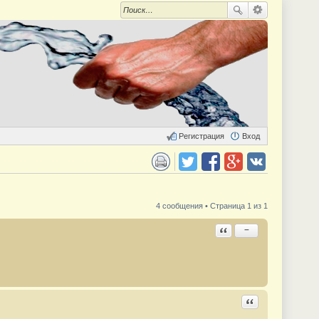
Регистрация
Вход
 для печати
Поделиться в twitter.com
Поделиться в facebook.com
Поделиться в Google Plus
Поделиться в vk.com
4 сообщения • Страница 1 из 1
Ответить с цитатой
−
Ответить с цита