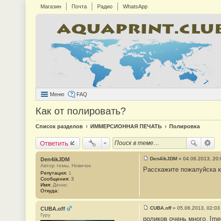
Магазин
Почта
Радио
WhatsApp
Меню
FAQ
Как от полировать?
Список разделов
ИММЕРСИОННАЯ ПЕЧАТЬ
Полировка
Ответить
Den4ikJDM
»
04.06.2013, 20:
Den4ikJDM
С
Автор темы, Новичок
Расскажите пожалуйска к
о
Репутация:
1
о
Сообщения:
3
б
Имя:
Денис
щ
Откуда:
е
н
и
CUBA.off
»
05.06.2013, 02:03
CUBA.off
е
С
Гуру
#
роликов очень много. [me
о