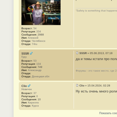
1
о
б
щ
“Safety is something that happens
е
н
и
е
#
2
Возраст:
54
Репутация:
334
Сообщения:
2988
Имя:
Алексей
Откуда:
Челябинск
Откуда:
74ru
SSSR
»
05.06.2013, 07:18
SSSR
С
Гуру
да и темы кстати про пол
о
Возраст:
53
о
Репутация:
104
б
Сообщения:
749
щ
Имя:
Александр
Форумы - это такое место, где 
е
Откуда:
н
Откуда:
Донецкая обл
и
е
#
Clio
»
15.04.2024, 02:28
Clio
3
С
Новичок
Ну есть очень много роли
о
Возраст:
37
о
Репутация:
0
б
Сообщения:
10
щ
Имя:
Кирилло
е
Откуда:
Курск
н
и
Показать со
е
#