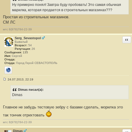
б
Ну примерно понял! Завтра буду пробовать! Это самая обычная
щ
е
марилка, которая продается в строительных магазинах???
н
Простая из строительных магазинов.
и
е
СМ ЛС
#
2
мтс 8(978)784-22-39
1
Serg_Sevastopol
Отв
Бывалый
Возраст:
54
Репутация:
26
Сообщения:
135
Имя:
Сергей
Откуда:
Откуда:
Город Герой СЕВАСТОПОЛЬ
Сайт
24.07.2013, 22:19
С
о
о
Dimas писал(а):
б
Dimas
щ
е
н
Главное не забудь тестовую зебру с базами сделать, морилка это
и
е
#
так тончик отрихтовать
2
2
мтс 8(978)784-22-39
Dimas
Отв