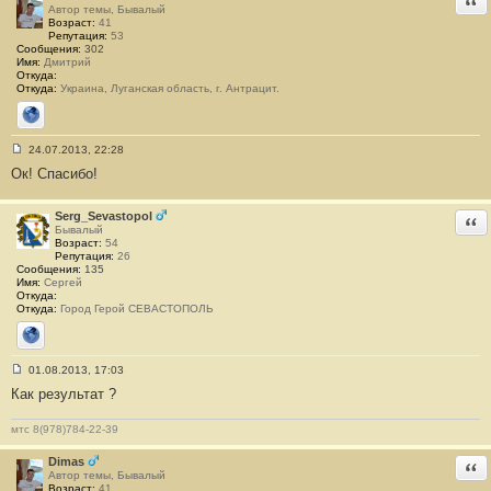
Автор темы, Бывалый
Возраст:
41
Репутация:
53
Сообщения:
302
Имя:
Дмитрий
Откуда:
Откуда:
Украина, Луганская область, г. Антрацит.
Сайт
24.07.2013, 22:28
С
Ок! Спасибо!
о
о
б
щ
Serg_Sevastopol
Отв
е
Бывалый
н
Возраст:
54
и
Репутация:
26
е
Сообщения:
135
#
Имя:
Сергей
2
Откуда:
3
Откуда:
Город Герой СЕВАСТОПОЛЬ
Сайт
01.08.2013, 17:03
С
Как результат ?
о
о
б
мтс 8(978)784-22-39
щ
е
н
Dimas
Отв
и
Автор темы, Бывалый
е
Возраст:
41