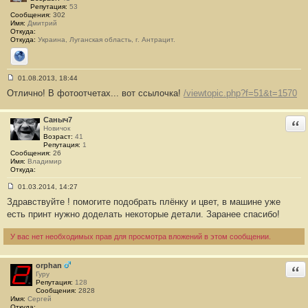
#
Репутация:
53
2
Сообщения:
302
4
Имя:
Дмитрий
Откуда:
Откуда:
Украина, Луганская область, г. Антрацит.
Сайт
01.08.2013, 18:44
С
Отлично! В фотоотчетах... вот ссылочка!
/viewtopic.php?f=51&t=1570
о
о
б
щ
Сaныч7
Отв
е
Новичок
н
Возраст:
41
и
Репутация:
1
е
Сообщения:
26
#
Имя:
Владимир
2
Откуда:
5
01.03.2014, 14:27
С
Здравствуйте ! помогите подобрать плёнку и цвет, в машине уже
о
о
есть принт нужно доделать некоторые детали. Заранее спасибо!
б
щ
е
У вас нет необходимых прав для просмотра вложений в этом сообщении.
н
и
е
orphan
Отв
#
Гуру
2
Репутация:
128
6
Сообщения:
2828
Имя:
Сергей
Откуда: