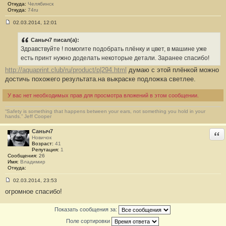
2
Откуда:
Челябинск
8
Откуда:
74ru
02.03.2014, 12:01
С
о
о
Сaныч7 писал(а):
б
Здравствуйте ! помогите подобрать плёнку и цвет, в машине уже
щ
е
есть принт нужно доделать некоторые детали. Заранее спасибо!
н
http://aquaprint.club/ru/product/p|294.html
думаю с этой плёнкой можно
и
е
достичь похожего результата.на выкраске подложка светлее.
#
2
9
У вас нет необходимых прав для просмотра вложений в этом сообщении.
“Safety is something that happens between your ears, not something you hold in your
hands.” Jeff Cooper
Сaныч7
Отв
Новичок
Возраст:
41
Репутация:
1
Сообщения:
26
Имя:
Владимир
Откуда:
02.03.2014, 23:53
С
огромное спасибо!
о
о
б
Показать сообщения за:
щ
е
Поле сортировки
н