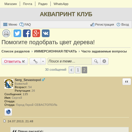
Магазин
Почта
Радио
WhatsApp
АКВАПРИНТ КЛУБ
Меню
FAQ
Регистрация
Вход
Помогите подобрать цвет дерева!
Список разделов
ИММЕРСИОННАЯ ПЕЧАТЬ
Часто задаваемые вопросы
Ответить
1
2
30 сообщений
Serg_Sevastopol
Отв
Бывалый
Возраст:
54
Репутация:
26
Сообщения:
135
Имя:
Сергей
Откуда:
Откуда:
Город Герой СЕВАСТОПОЛЬ
Сайт
24.07.2013, 21:48
С
о
о
Dimas писал(а):