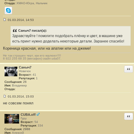
Откуда:
ХМАО-Югра, Нальчик
Skype
01.03.2014, 14:53
С
о
о
Сaныч7 писал(а):
б
Здравствуйте ! помогите подобрать плёнку и цвет, в машине уже
щ
е
есть принт нужно доделать некоторые детали. Заранее спасибо!
н
Кореница красная, или на апатии или на джеме!
и
е
#
Не так страшен черт, как его малюют!!!!
8 922 255 68 35 (мегафон) скайп uda07.
2
7
Сaныч7
Отв
Новичок
Возраст:
41
Репутация:
1
Сообщения:
26
Имя:
Владимир
Откуда:
01.03.2014, 15:03
С
не совсем понял
о
о
б
щ
CUBA.off
Отв
е
Гуру
н
Возраст:
54
и
Репутация:
334
е
Сообщения:
2988
#
Имя:
Алексей