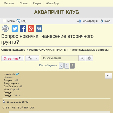
Магазин
Почта
Радио
WhatsApp
АКВАПРИНТ КЛУБ
Меню
FAQ
Регистрация
Вход
Вопрос новичка: нанесение вторичного
грунта?
Список разделов
ИММЕРСИОННАЯ ПЕЧАТЬ
Часто задаваемые вопросы
Ответить
1
2
23 сообщения
mastertv
Отв
Новичок
Возраст:
49
Репутация:
4
Сообщения:
89
Имя:
Сергей
Откуда:
Откуда:
56rus
19.10.2013, 15:02
С
ответ на твой вопрос
о
о