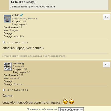
б
fmaks писал(а):
щ
е
завтра заматую и можно макать
н
и
е
z1984
Отв
#
Автор темы, Новичок
2
Возраст:
41
1
Репутация:
1
Сообщения:
12
Имя:
Вадим
Откуда:
Откуда:
Уфа, РФ
19.10.2013, 16:55
С
спасибо народ! усе понял;)
о
о
б
Лучшие партнерские отношения: 100 % предоплата.
щ
е
н
ivanovig
Отв
и
Бывалый
е
Возраст:
37
#
Репутация:
12
2
Сообщения:
107
2
Имя:
евгений
Откуда:
Откуда:
Одесса
19.10.2013, 21:29
С
Санчо
,
о
о
б
спасибо! попробуем если чё отпишусь!
щ
е
Показать сообщения за:
н