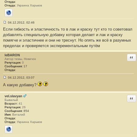
Откуда:
Откуда:
Украина Харьков
Сайт
04.12.2012, 02:46
С
Если гибкость и эластичность то в лак и краску тут кто то советовал
о
о
добавлять специальную добавку которая делает и лак и краску
б
помягче и эластичнее и они не треснут. Но опять же всё в разумных
щ
е
пределах и проверяется эксперементальным путём
н
и
е
leBARON
Отв
#
Автор темы, Новичок
3
Репутация:
0
8
Сообщения:
17
Откуда:
04.12.2012, 03:07
С
о
А какую добавку?
о
б
щ
vel.slavyan
Отв
е
Бывалый
н
Возраст:
41
и
Репутация:
26
е
Сообщения:
854
#
Имя:
Виталий
3
Откуда:
9
Откуда:
Украина Харьков
Сайт