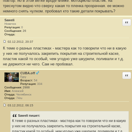
повтор. но в этой ветке вроде ближе. мотоциклы пластик. на
о
о
треснутом видно что сверху какая то пленка прозрачная. ее можно
б
немного снять чулком. пробовал кто такие детали покрывать?
щ
е
н
Saweli
Отв
и
Новичок
е
Репутация:
0
#
Сообщения:
26
2
Откуда:
7
02.12.2012, 20:37
С
К теме о разных пластиках - мастера как то говорили что ни в какую
о
о
у них не получалось закрепить покрытия на строительной каске,
б
пластик какой то особый, чем угодно уже шкурили, поливали и т.д.
щ
е
не держится ни чего. Сам не пробовал.
н
и
е
CUBA.off
Отв
#
Гуру
2
Возраст:
54
8
Репутация:
334
Сообщения:
2988
Имя:
Алексей
Откуда:
Челябинск
Откуда:
74ru
03.12.2012, 06:15
С
о
о
Saweli пишет:
б
К теме о разных пластиках - мастера как то говорили что ни в какую
щ
е
у них не получалось закрепить покрытия на строительной каске,
н
пластик какой то особый, чем угодно уже шкурили, поливали и т.д.