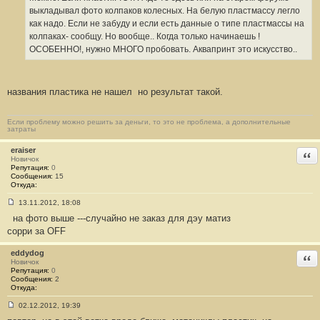
2
5
выкладывал фото колпаков колесных. На белую пластмассу легло
как надо. Если не забуду и если есть данные о типе пластмассы на
колпаках- сообщу. Но вообще.. Когда только начинаешь !
ОСОБЕННО!, нужно МНОГО пробовать. Аквапринт это искусство..
названия пластика не нашел
но результат такой.
Если проблему можно решить за деньги, то это не проблема, а дополнительные
затраты
eraiser
Отв
Новичок
Репутация:
0
Сообщения:
15
Откуда:
13.11.2012, 18:08
С
на фото выше ---случайно не заказ для дэу матиз
о
о
сорри за OFF
б
щ
е
eddydog
Отв
н
Новичок
и
Репутация:
0
е
Сообщения:
2
#
Откуда:
2
6
02.12.2012, 19:39
С