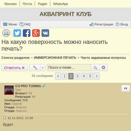
Магазин
Почта
Радио
WhatsApp
АКВАПРИНТ КЛУБ
Меню
FAQ
Регистрация
Вход
На какую поверхность можно наносить
печать?
Список разделов
ИММЕРСИОННАЯ ПЕЧАТЬ
Часто задаваемые вопросы
Ответить
1
2
3
4
5
91 сообщение
GS PRO TUNING
Отв
Гуру
Возраст:
51
Репутация:
84
Сообщения:
506
Имя:
Сергей
Откуда:
Херсон
Откуда:
Херсон
12.11.2012, 11:58
С
будет.
о
о