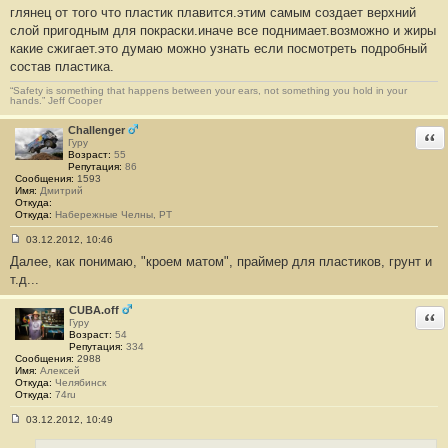
глянец от того что пластик плавится.этим самым создает верхний
о
о
слой пригодным для покраски.иначе все поднимает.возможно и жиры
б
какие сжигает.это думаю можно узнать если посмотреть подробный
щ
е
состав пластика.
н
и
“Safety is something that happens between your ears, not something you hold in your
е
hands.” Jeff Cooper
#
3
Challenger
4
Отв
Гуру
Возраст:
55
Репутация:
86
Сообщения:
1593
Имя:
Дмитрий
Откуда:
Откуда:
Набережные Челны, РТ
03.12.2012, 10:46
С
Далее, как понимаю, "кроем матом", праймер для пластиков, грунт и
о
о
т.д...
б
щ
е
CUBA.off
Отв
н
Гуру
и
Возраст:
54
е
Репутация:
334
#
Сообщения:
2988
3
Имя:
Алексей
5
Откуда:
Челябинск
Откуда:
74ru
03.12.2012, 10:49
С
о