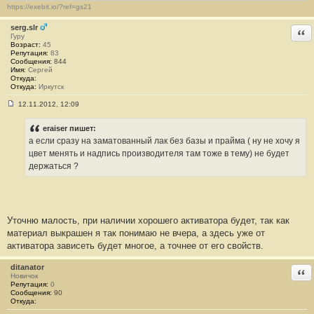
б
https://exebit.io/?ref=gs21
щ
е
н
serg.slr
Отв
и
Гуру
е
Возраст:
45
#
Репутация:
83
2
Сообщения:
844
1
Имя:
Сергей
Откуда:
Откуда:
Иркутск
12.11.2012, 12:09
С
о
о
eraiser пишет:
б
а если сразу на заматованный лак без базы и прайма ( ну не хочу я
щ
е
цвет менять и надпись производителя там тоже в тему) не будет
н
держаться ?
и
е
#
2
2
Уточню малость, при наличии хорошего активатора будет, так как
материал выкрашен я так понимаю не вчера, а здесь уже от
активатора зависеть будет многое, а точнее от его свойств.
ditanator
Отв
Новичок
Репутация:
0
Сообщения:
90
Откуда: