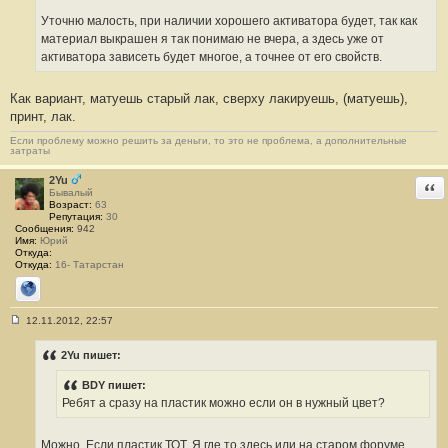
Уточню малость, при наличии хорошего активатора будет, так как
материал выкрашен я так понимаю не вчера, а здесь уже от
активатора зависеть будет многое, а точнее от его свойств.
Как вариант, матуешь старый лак, сверху лакируешь, (матуешь),
принт, лак.
Если проблему можно решить за деньги, то это не проблема, а дополнительные
затраты
2Yu
Отв
Бывалый
Возраст:
63
Репутация:
30
Сообщения:
942
Имя:
Юрий
Откуда:
Откуда:
16- Татарстан
Сайт
12.11.2012, 22:57
С
о
о
2Yu пишет:
б
щ
BDY пишет:
е
н
Ребят а сразу на пластик можно если он в нужный цвет?
и
е
#
Можно. Если пластик ТОТ. Я где то здесь или на старом форуме