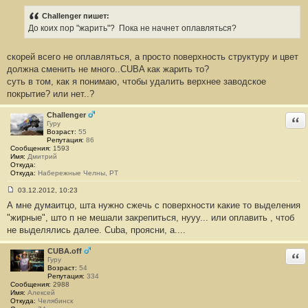
о
о
Challenger пишет:
б
До коих пор "жарить"?
Пока не начнет оплавляться?
щ
е
н
скорей всего не оплавляться, а просто поверхность структуру и цвет
и
е
должна сменить не много..CUBA как жарить то?
#
суть в том, как я понимаю, чтобы удалить верхнее заводское
3
1
покрытие? или нет..?
Challenger
Отв
Гуру
Возраст:
55
Репутация:
86
Сообщения:
1593
Имя:
Дмитрий
Откуда:
Откуда:
Набережные Челны, РТ
03.12.2012, 10:23
С
А мне думаитцо, шта нужно сжечь с поверхности какие то выделения
о
о
"жирные", што п не мешали закрепиться, нууу... или оплавить , чтоб
б
не выделялись далее. Cuba, проясни, а....
щ
е
н
CUBA.off
Отв
и
Гуру
е
Возраст:
54
#
Репутация:
334
3
Сообщения:
2988
2
Имя:
Алексей
Откуда:
Челябинск