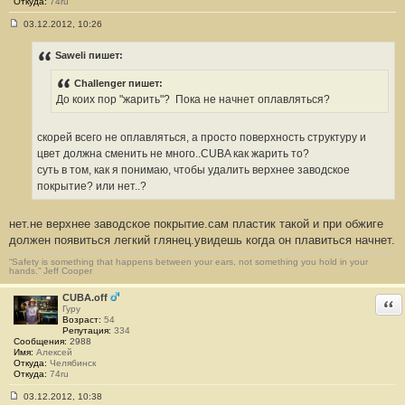
Откуда:
74ru
03.12.2012, 10:26
С
о
о
Saweli пишет:
б
щ
Challenger пишет:
е
н
До коих пор "жарить"?
Пока не начнет оплавляться?
и
е
#
скорей всего не оплавляться, а просто поверхность структуру и
3
3
цвет должна сменить не много..CUBA как жарить то?
суть в том, как я понимаю, чтобы удалить верхнее заводское
покрытие? или нет..?
нет.не верхнее заводское покрытие.сам пластик такой и при обжиге
должен появиться легкий глянец.увидешь когда он плавиться начнет.
“Safety is something that happens between your ears, not something you hold in your
hands.” Jeff Cooper
CUBA.off
Отв
Гуру
Возраст:
54
Репутация:
334
Сообщения:
2988
Имя:
Алексей
Откуда:
Челябинск
Откуда:
74ru
03.12.2012, 10:38
С