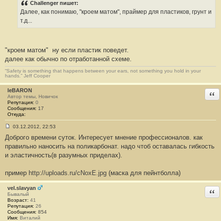
о
Challenger пишет:
б
Далее, как понимаю, "кроем матом", праймер для пластиков, грунт и
щ
е
т.д...
н
и
е
#
"кроем матом"
ну если пластик поведет.
3
6
далее как обычно по отработанной схеме.
“Safety is something that happens between your ears, not something you hold in your
hands.” Jeff Cooper
leBARON
Отв
Автор темы, Новичок
Репутация:
0
Сообщения:
17
Откуда:
03.12.2012, 22:53
С
Доброго времени суток. Интересует мнение профессионалов. как
о
о
правильно наносить на поликарбонат. надо чтоб оставалась гибкость
б
и эластичность(в разумных приделах).
щ
е
н
пример
http://uploads.ru/cNoxE.jpg
(маска для пейнтболла)
и
е
#
vel.slavyan
Отв
3
Бывалый
7
Возраст:
41
Репутация:
26
Сообщения:
854
Имя:
Виталий