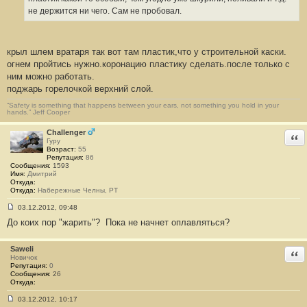
и
е
не держится ни чего. Сам не пробовал.
#
2
9
крыл шлем вратаря так вот там пластик,что у строительной каски.
огнем пройтись нужно.коронацию пластику сделать.после только с
ним можно работать.
поджарь горелочкой верхний слой.
“Safety is something that happens between your ears, not something you hold in your
hands.” Jeff Cooper
Challenger
Отв
Гуру
Возраст:
55
Репутация:
86
Сообщения:
1593
Имя:
Дмитрий
Откуда:
Откуда:
Набережные Челны, РТ
03.12.2012, 09:48
С
До коих пор "жарить"?
Пока не начнет оплавляться?
о
о
б
щ
Saweli
Отв
е
Новичок
н
Репутация:
0
и
Сообщения:
26
е
Откуда:
#
3
03.12.2012, 10:17
0
С