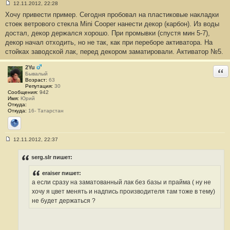
12.11.2012, 22:28
С
Хочу привести пример. Сегодня пробовал на пластиковые накладки
о
о
стоек ветрового стекла Mini Cooper нанести декор (карбон). Из воды
б
достал, декор держался хорошо. При промывки (спустя мин 5-7),
щ
е
декор начал отходить, но не так, как при переборе активатора. На
н
стойках заводской лак, перед декором заматировали. Активатор №5.
и
е
#
2Yu
Отв
2
Бывалый
3
Возраст:
63
Репутация:
30
Сообщения:
942
Имя:
Юрий
Откуда:
Откуда:
16- Татарстан
Сайт
12.11.2012, 22:37
С
о
о
serg.slr пишет:
б
щ
eraiser пишет:
е
н
а если сразу на заматованный лак без базы и прайма ( ну не
и
хочу я цвет менять и надпись производителя там тоже в тему)
е
#
не будет держаться ?
2
4