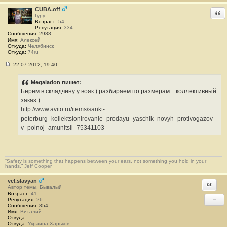
#
CUBA.off
Отв
2
Гуру
3
Возраст:
54
Репутация:
334
Сообщения:
2988
Имя:
Алексей
Откуда:
Челябинск
Откуда:
74ru
22.07.2012, 19:40
С
о
о
Megaladon пишет:
б
Берем в складчину у вояк ) разбираем по размерам... коллективный
щ
е
заказ )
н
http://www.avito.ru/items/sankt-
и
е
peterburg_kollektsionirovanie_prodayu_yaschik_novyh_protivogazov_
#
v_polnoj_amunitsii_75341103
2
4
“Safety is something that happens between your ears, not something you hold in your
hands.” Jeff Cooper
vel.slavyan
Ответи
Автор темы, Бывалый
Возраст:
41
−
Репутация:
26
Сообщения:
854
Имя:
Виталий
Откуда:
Откуда:
Украина Харьков