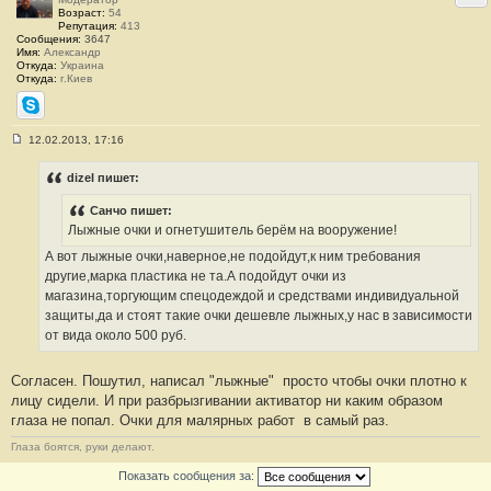
Возраст:
54
Репутация:
413
Сообщения:
3647
Имя:
Александр
Откуда:
Украина
Откуда:
г.Киев
Skype
12.02.2013, 17:16
С
о
о
dizel пишет:
б
щ
Санчо пишет:
е
н
Лыжные очки и огнетушитель берём на вооружение!
и
е
А вот лыжные очки,наверное,не подойдут,к ним требования
#
другие,марка пластика не та.А подойдут очки из
4
0
магазина,торгующим спецодеждой и средствами индивидуальной
защиты,да и стоят такие очки дешевле лыжных,у нас в зависимости
от вида около 500 руб.
Согласен. Пошутил, написал "лыжные"
просто чтобы очки плотно к
лицу сидели. И при разбрызгивании активатор ни каким образом
глаза не попал. Очки для малярных работ
в самый раз.
Глаза боятся, руки делают.
Показать сообщения за: