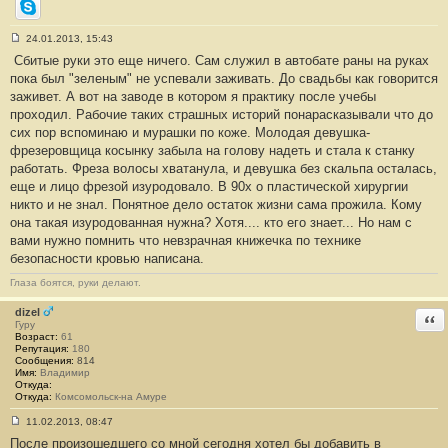
Skype
24.01.2013, 15:43
С
Сбитые руки это еще ничего. Сам служил в автобате раны на руках
о
о
пока был "зеленым" не успевали заживать. До свадьбы как говорится
б
заживет. А вот на заводе в котором я практику после учебы
щ
е
проходил. Рабочие таких страшных историй понарасказывали что до
н
сих пор вспоминаю и мурашки по коже. Молодая девушка-
и
е
фрезеровщица косынку забыла на голову надеть и стала к станку
#
работать. Фреза волосы хватанула, и девушка без скальпа осталась,
3
4
еще и лицо фрезой изуродовало. В 90х о пластической хирургии
никто и не знал. Понятное дело остаток жизни сама прожила. Кому
она такая изуродованная нужна? Хотя.... кто его знает... Но нам с
вами нужно помнить что невзрачная книжечка по технике
безопасности кровью написана.
Глаза боятся, руки делают.
dizel
Отв
Гуру
Возраст:
61
Репутация:
180
Сообщения:
814
Имя:
Владимир
Откуда:
Откуда:
Комсомольск-на Амуре
11.02.2013, 08:47
С
После произошедшего со мной сегодня хотел бы добавить в
о