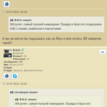
Сайт
22.07.2012, 22:33
С
о
о
B.N.X. пишет:
б
3М рулит, самый лучший намордник. Правда я брал его подешевле
щ
е
40$ c очками, комбезом и перчатками.
н
и
е
А вы не могли бы подсказать как за 40уе и мне купить 3М наборчик
#
такой?
2
5
B.N.X.
Отв
Бывалый
Возраст:
40
Репутация:
10
Сообщения:
238
Имя:
Игорь B.N.X
Откуда:
Откуда:
Украина, Днепропетровск
Сайт
Skype
22.07.2012, 23:52
С
о
о
vel.slavyan пишет:
б
щ
B.N.X. пишет:
е
н
3М рулит, самый лучший намордник. Правда я брал его
и