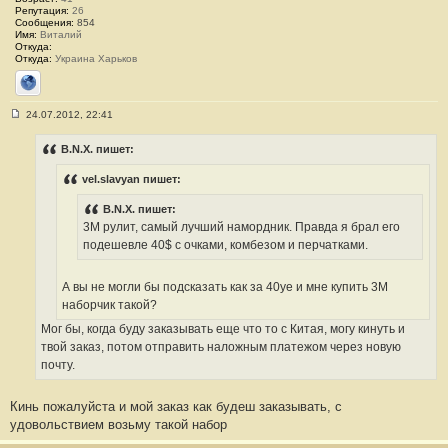
и
Репутация:
26
е
Сообщения:
854
#
Имя:
Виталий
2
Откуда:
9
Откуда:
Украина Харьков
Сайт
24.07.2012, 22:41
С
о
о
B.N.X. пишет:
б
щ
vel.slavyan пишет:
е
н
и
B.N.X. пишет:
е
3М рулит, самый лучший намордник. Правда я брал его
#
3
подешевле 40$ c очками, комбезом и перчатками.
0
А вы не могли бы подсказать как за 40уе и мне купить 3М
наборчик такой?
Мог бы, когда буду заказывать еще что то с Китая, могу кинуть и
твой заказ, потом отправить наложным платежом через новую
почту.
Кинь пожалуйста и мой заказ как будеш заказывать, с
удовольствием возьму такой набор