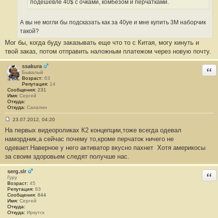
подешевле 40$ c очками, комбезом и перчатками.
е
#
2
6
А вы не могли бы подсказать как за 40уе и мне купить 3М наборчик
такой?
Мог бы, когда буду заказывать еще что то с Китая, могу кинуть и
твой заказ, потом отправить наложным платежом через новую почту.
ssakura
Отв
Бывалый
Возраст:
63
Репутация:
14
Сообщения:
231
Имя:
Сергей
Откуда:
Откуда:
Сахалин
23.07.2012, 04:20
С
На первых видеороликах К2 концепции,тоже всегда одевал
о
о
намордник,а сейчас почему то,кроме перчаток ничего не
б
одевает.Наверное у него активатор вкусно пахнет
Хотя америкосы
щ
е
за своим здоровьем следят получше нас.
н
и
е
serg.slr
Отв
#
Гуру
2
Возраст:
45
7
Репутация:
83
Сообщения:
844
Имя:
Сергей
Откуда:
Откуда:
Иркутск