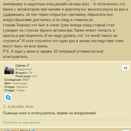
о
экипировку и защитные очки,дизайн на ваш вкус
А получилось,что
б
банка с активатором при наливе в краскопульт выскользнула из рук и
щ
е
ударившись об пол через открытую горловину обрызгала все
н
вокруг,брызгами досталось и по лицу,а главное,по
и
е
глазам.Хорошо,что был в очках (уже иногда ношу,старый стал
#
),увидел на стеклах брызги активатора.Также может попасть и
3
5
краска,и растворитель.И не надо думать,что "со мной такого не
случится".И хотя случится это один раз в жизни,последствия тоже
могут быть на всю жизнь.
P.S. А еще у меня в гараже 10 литровый углекислотный
огнетушитель.
Санчо
Отв
Модератор
Возраст:
54
Репутация:
413
Сообщения:
3647
Имя:
Александр
Откуда:
Украина
Откуда:
г.Киев
Skype
11.02.2013, 10:31
С
Лыжные очки и огнетушитель берём на вооружение!
о
о
б
Глаза боятся, руки делают.
щ
е
н