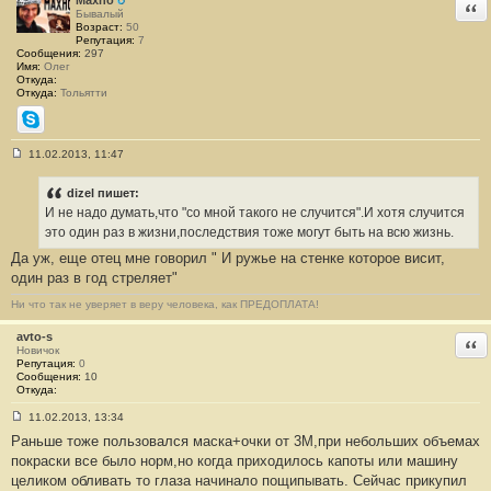
Maxno
Отв
и
Бывалый
е
Возраст:
50
#
Репутация:
7
3
Сообщения:
297
6
Имя:
Олег
Откуда:
Откуда:
Тольятти
Skype
11.02.2013, 11:47
С
о
о
dizel пишет:
б
И не надо думать,что "со мной такого не случится".И хотя случится
щ
е
это один раз в жизни,последствия тоже могут быть на всю жизнь.
н
Да уж, еще отец мне говорил " И ружье на стенке которое висит,
и
е
один раз в год стреляет"
#
3
Ни что так не уверяет в веру человека, как ПРЕДОПЛАТА!
7
avto-s
Отв
Новичок
Репутация:
0
Сообщения:
10
Откуда:
11.02.2013, 13:34
С
Раньше тоже пользовался маска+очки от 3М,при небольших объемах
о
о
покраски все было норм,но когда приходилось капоты или машину
б
целиком обливать то глаза начинало пощипывать. Сейчас прикупил
щ