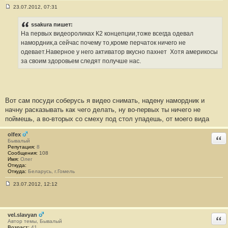
23.07.2012, 07:31
С
о
о
ssakura пишет:
б
На первых видеороликах К2 концепции,тоже всегда одевал
щ
е
намордник,а сейчас почему то,кроме перчаток ничего не
н
одевает.Наверное у него активатор вкусно пахнет
Хотя америкосы
и
е
за своим здоровьем следят получше нас.
#
2
8
Вот сам посуди соберусь я видео снимать, надену намордник и
начну расказывать как чего делать, ну во-первых ты ничего не
поймешь, а во-вторых со смеху под стол упадешь, от моего вида
olfex
Отв
Бывалый
Репутация:
8
Сообщения:
108
Имя:
Олег
Откуда:
Откуда:
Беларусь, г.Гомель
23.07.2012, 12:12
С
о
о
б
щ
vel.slavyan
Отв
е
Автор темы, Бывалый
н
Возраст:
41