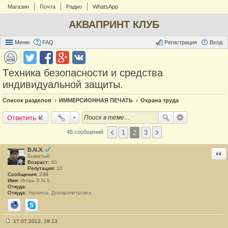
Магазин
Почта
Радио
WhatsApp
АКВАПРИНТ КЛУБ
Меню
FAQ
Регистрация
Вход
Tехника безопасности и средства
индивидуальной защиты.
Список разделов
ИММЕРСИОННАЯ ПЕЧАТЬ
Охрана труда
Ответить
1
2
3
48 сообщений
B.N.X.
Отв
Бывалый
Возраст:
40
Репутация:
10
Сообщения:
238
Имя:
Игорь B.N.X
Откуда:
Откуда:
Украина, Днепропетровск
Сайт
Skype
17.07.2012, 19:13
С