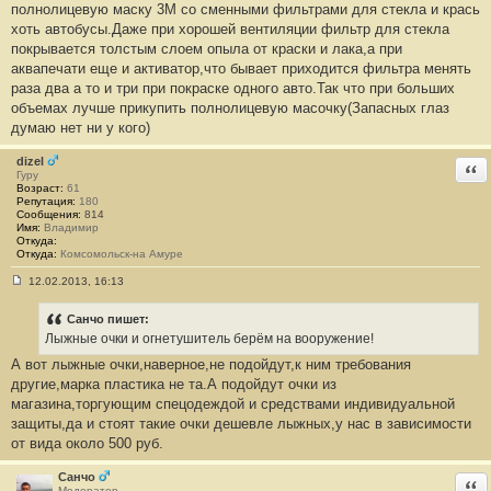
е
полнолицевую маску 3М со сменными фильтрами для стекла и крась
н
хоть автобусы.Даже при хорошей вентиляции фильтр для стекла
и
е
покрывается толстым слоем опыла от краски и лака,а при
#
аквапечати еще и активатор,что бывает приходится фильтра менять
3
8
раза два а то и три при покраске одного авто.Так что при больших
объемах лучше прикупить полнолицевую масочку(Запасных глаз
думаю нет ни у кого)
dizel
Отв
Гуру
Возраст:
61
Репутация:
180
Сообщения:
814
Имя:
Владимир
Откуда:
Откуда:
Комсомольск-на Амуре
12.02.2013, 16:13
С
о
о
Санчо пишет:
б
Лыжные очки и огнетушитель берём на вооружение!
щ
е
А вот лыжные очки,наверное,не подойдут,к ним требования
н
другие,марка пластика не та.А подойдут очки из
и
е
магазина,торгующим спецодеждой и средствами индивидуальной
#
защиты,да и стоят такие очки дешевле лыжных,у нас в зависимости
3
9
от вида около 500 руб.
Санчо
Отв
Модератор