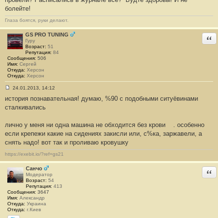
болейте!
Глаза боятся, руки делают.
GS PRO TUNING
Отв
Гуру
Возраст:
51
Репутация:
84
Сообщения:
506
Имя:
Сергей
Откуда:
Херсон
Откуда:
Херсон
24.01.2013, 14:12
С
история познавательная! думаю, %90 с подобными ситуёвинами
о
о
сталкивались
б
щ
е
лично у меня ни одна машина не обходится без крови
. особенно
н
если крепежи какие на сидениях закисли или, с%ка, заржавели, а
и
е
снять надо! вот так и проливаю кровушку
#
3
https://exebit.io/?ref=gs21
3
Санчо
Отв
Модератор
Возраст:
54
Репутация:
413
Сообщения:
3647
Имя:
Александр
Откуда:
Украина
Откуда:
г.Киев