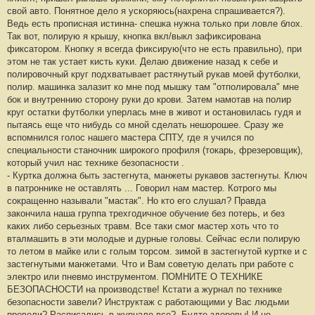
#
свой авто. Понятное дело я ускоряюсь(нахрена спрашивается?).
3
2
Ведь есть прописная истинна- спешка нужна только при ловле блох.
Так вот, полирую я крышу, кнопка вкл/выкл зафиксирована
фиксатором. Кнопку я всегда фиксирую(что не есть правильно), при
этом не так устает кисть куки. Делаю движение назад к себе и
полировочный круг подхватывает растянутый рукав моей футболки,
полир. машинка залазит ко мне под мышку там "отполировала" мне
бок и внутреннию сторону руки до крови. Затем намотав на полир
круг остатки футболки уперлась мне в живот и остановилась гудя и
пытаясь еще что нибудь со мной сделать нешорошее. Сразу же
вспомнился голос нашего мастера СПТУ, где я учился по
специальности станочник широкого профиля (токарь, фрезеровщик),
который учил нас технике безопасности .
- Куртка должна быть застегнута, манжеты рукавов застегнуты. Ключ
в патроннике не оставлять ... Говорил нам мастер. Котрого мы
сокращенно называли "мастак". Но кто его слушал? Правда
закончила наша группа трехгодичное обучение без потерь, и без
каких либо серьезных травм. Все таки смог мастер хоть что то
вталмашить в эти молодые и дурные головы. Сейчас если полирую
то летом в майке или с голым торсом. зимой в застегнутой куртке и с
застегнутыми манжетами. Что и Вам советую делать при работе с
электро или пневмо инструментом. ПОМНИТЕ О ТЕХНИКЕ
БЕЗОПАСНОСТИ на производстве! Кстати а журнал по технике
безопасности завели? Инструктаж с работающими у Вас людьми
провели? Расписались в журнале все?
Будте здоровы! И не