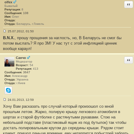
olfex
Отв
Бывалый
Репутация:
8
Сообщения:
108
Имя:
Олег
Откуда:
Откуда:
Беларусь, г.Гомель
25.07.2012, 01:50
С
B.N.X.
, прошу прощения за наглость, но, В Беларусь не смог бы
о
о
потом выслать? Я про 3М! У нас тут с этой инфляцией ценник
б
вообще караул!
щ
е
н
Санчо
Отв
и
Модератор
е
Возраст:
54
#
Репутация:
413
3
Сообщения:
3647
1
Имя:
Александр
Откуда:
Украина
Откуда:
г.Киев
Skype
24.01.2013, 12:59
С
Хочу Вам расказать про случай который произошол со мной
о
о
прошлым летом. Жарко, полирую крышу легкового атомобиля в
б
шортах и старой футболке с растянутыми рукавами. Стою на
щ
е
небольшой подставе (пластиковый ящик из под бутылок) так чтобы
н
достать полировальным кругом до середины крыши. Рядом стоит
и
е
клиент, пришол раньше времени, ему нетерпится побыстрей забрать