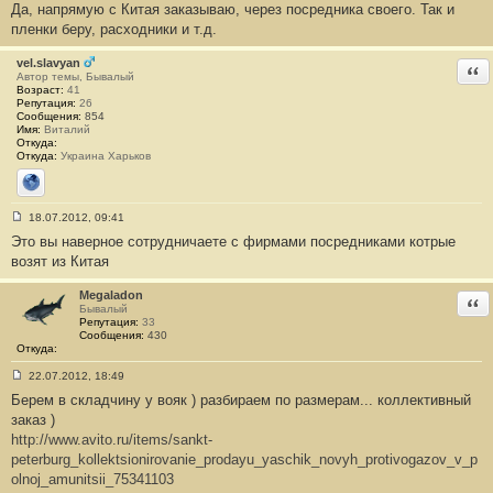
Да, напрямую с Китая заказываю, через посредника своего. Так и
о
о
пленки беру, расходники и т.д.
б
щ
е
vel.slavyan
Отв
н
Автор темы, Бывалый
и
Возраст:
41
е
Репутация:
26
#
Сообщения:
854
2
Имя:
Виталий
1
Откуда:
Откуда:
Украина Харьков
Сайт
18.07.2012, 09:41
С
Это вы наверное сотрудничаете с фирмами посредниками котрые
о
о
возят из Китая
б
щ
е
Megaladon
Отв
н
Бывалый
и
Репутация:
33
е
Сообщения:
430
#
Откуда:
2
2
22.07.2012, 18:49
С
Берем в складчину у вояк ) разбираем по размерам... коллективный
о
о
заказ )
б
http://www.avito.ru/items/sankt-
щ
е
peterburg_kollektsionirovanie_prodayu_yaschik_novyh_protivogazov_v_p
н
olnoj_amunitsii_75341103
и
е