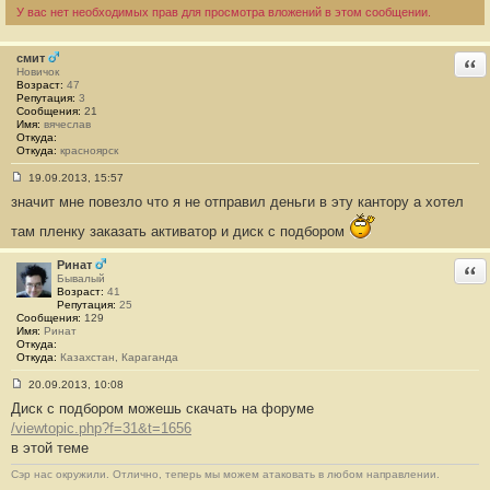
щ
У вас нет необходимых прав для просмотра вложений в этом сообщении.
е
н
и
смит
е
Отв
Новичок
#
Возраст:
4
47
Репутация:
6
3
Сообщения:
21
Имя:
вячеслав
Откуда:
Откуда:
красноярск
19.09.2013, 15:57
С
значит мне повезло что я не отправил деньги в эту кантору а хотел
о
о
б
там пленку заказать активатор и диск с подбором
щ
е
Ринат
Отв
н
Бывалый
и
Возраст:
41
е
Репутация:
25
#
Сообщения:
129
4
Имя:
Ринат
7
Откуда:
Откуда:
Казахстан, Караганда
20.09.2013, 10:08
С
Диск с подбором можешь скачать на форуме
о
о
/viewtopic.php?f=31&t=1656
б
в этой теме
щ
е
н
Сэр нас окружили. Отлично, теперь мы можем атаковать в любом направлении.
и