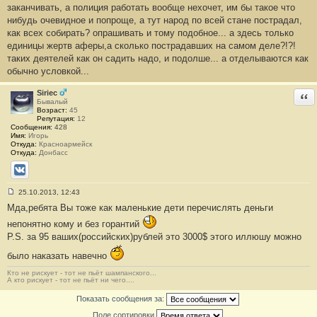
заканчивать, а полиция работать вообще нехочет, им бы такое что
щ
е
нибудь очевидное и попроще, а тут народ по всей стане пострадал,
н
как всех собирать? опрашивать и тому подобное... а здесь только
и
е
единицы жертв аферы,а сколько пострадавших на самом деле?!?!
#
таких деятелей как он садить надо, и подолше... а отделываются как
5
9
обычно условкой...
Siriec
Отв
Бывалый
Возраст:
45
Репутация:
12
Сообщения:
428
Имя:
Игорь
Откуда:
Красноармейск
Откуда:
Донбасс
ВКонтакте
25.10.2013, 12:43
С
Мда,ребята Вы тоже как маленькие дети перечислять деньги
о
о
непонятно кому и без горантий
б
щ
P.S. за 95 ваших(российских)рублей это 3000$ этого иллюшу можно
е
н
было наказать навечно
и
е
Кто не рискует - тот не пьёт шампанского...
#
А кто рискует - тот не пьёт ни чего....
6
0
Показать сообщения за:
Поле сортировки