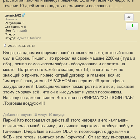
рассмотрят заочно и вынесут решение. Если не такое как надо, то в
течение 10 дней можно подать апелляцию и все заново............
genrich62
Ответи
Новичок
Репутация:
2
1
Сообщения:
6
Имя:
Геннадий
Откуда:
Откуда:
Адыгея, Майкоп
25.09.2013, 04:18
С
Вчера, на одном из форумов нашёл отзыв человека, который лично
о
о
был в Сарове. Пишет , что проехал на своей машине 2200км ( туда и
б
обр) , решил самовывозом забрать оборудование и оплатить на
щ
е
месте . Встретил его какой то малец, лет 18, ничего толком не
н
знающий о принте, принёс хитрый договор, а главное, вся их
и
е
"империя" находится в ГАРАЖНОМ кооперативе!!! даже офиса
#
захудалого нет!! Вообщем человек посмотрел на это всё , высказал
5
2
этому сморчку всё , что он о них думает и уехал порожняком.
Ильюшу он даже не видел. Вот такая она ФИРМА "ХОТПОИНТЛАБ"
.Торговцы воздухом!!!
Добавлено спустя 10 минут 10 секунд:
Парни! Кто пострадал от действий этого негодяя и его кампании-
свяжитесь со мной в личку , я начинаю широкомасштабную войну с
Ганеевым. Вчера был в нашем ОБЭПе, переговорил с друзьями в
ФСБ - все готовы заняться этим "фруктом". От вас жду информации,