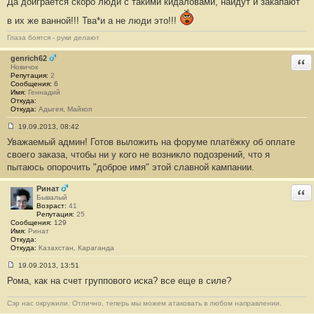
Да доиграется скоро люди с такими кидаловами, найдут и закапают
о
о
б
в их же ванной!!! Тва*и а не люди это!!!
щ
е
Глаза боятся - руки делают
н
и
genrich62
Отв
е
Новичок
#
Репутация:
2
4
Сообщения:
6
2
Имя:
Геннадий
Откуда:
Откуда:
Адыгея, Майкоп
19.09.2013, 08:42
С
Уважаемый админ! Готов выложить на форуме платёжку об оплате
о
о
своего заказа, чтобы ни у кого не возникло подозрений, что я
б
пытаюсь опорочить "доброе имя" этой славной кампании.
щ
е
н
Ринат
Отв
и
Бывалый
е
Возраст:
41
#
Репутация:
25
4
Сообщения:
129
3
Имя:
Ринат
Откуда:
Откуда:
Казахстан, Караганда
19.09.2013, 13:51
С
Рома, как на счет группового иска? все еще в силе?
о
о
б
Сэр нас окружили. Отлично, теперь мы можем атаковать в любом направлении.
щ
е