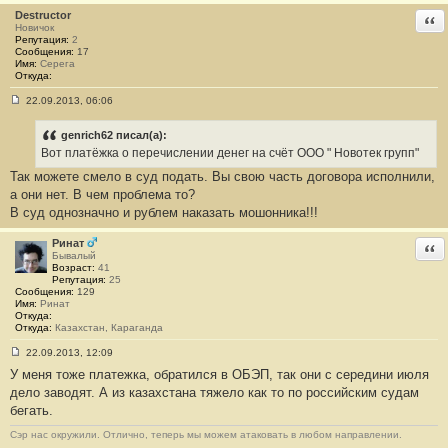
е
Destructor
Отв
#
Новичок
4
Репутация:
2
8
Сообщения:
17
Имя:
Cерега
Откуда:
22.09.2013, 06:06
С
о
о
genrich62 писал(а):
б
Вот платёжка о перечислении денег на счёт ООО " Новотек групп"
щ
е
Так можете смело в суд подать. Вы свою часть договора исполнили,
н
а они нет. В чем проблема то?
и
е
В суд однозначно и рублем наказать мошонника!!!
#
4
9
Ринат
Отв
Бывалый
Возраст:
41
Репутация:
25
Сообщения:
129
Имя:
Ринат
Откуда:
Откуда:
Казахстан, Караганда
22.09.2013, 12:09
С
У меня тоже платежка, обратился в ОБЭП, так они с середини июля
о
о
дело заводят. А из казахстана тяжело как то по российским судам
б
бегать.
щ
е
н
Сэр нас окружили. Отлично, теперь мы можем атаковать в любом направлении.
и