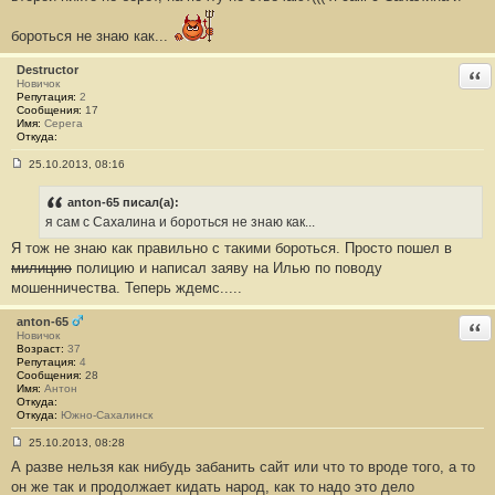
#
5
7
бороться не знаю как...
Destructor
Отв
Новичок
Репутация:
2
Сообщения:
17
Имя:
Cерега
Откуда:
25.10.2013, 08:16
С
о
о
anton-65 писал(а):
б
я сам с Сахалина и бороться не знаю как...
щ
е
Я тож не знаю как правильно с такими бороться. Просто пошел в
н
милицию
полицию и написал заяву на Илью по поводу
и
е
мошенничества. Теперь ждемс.....
#
5
8
anton-65
Отв
Новичок
Возраст:
37
Репутация:
4
Сообщения:
28
Имя:
Антон
Откуда:
Откуда:
Южно-Сахалинск
25.10.2013, 08:28
С
А разве нельзя как нибудь забанить сайт или что то вроде того, а то
о
о
он же так и продолжает кидать народ, как то надо это дело
б