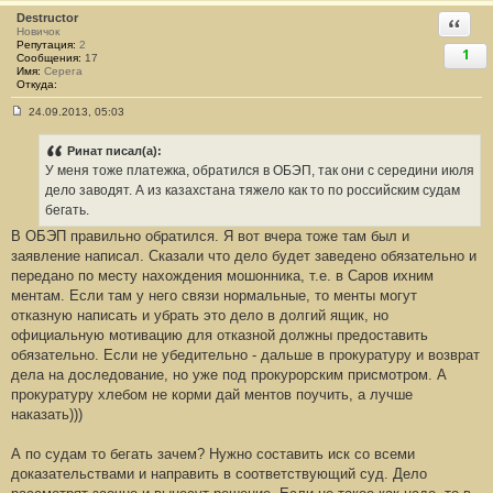
е
Destructor
Ответи
#
Новичок
5
Репутация:
2
0
1
Сообщения:
17
Имя:
Cерега
Откуда:
24.09.2013, 05:03
С
о
о
Ринат писал(а):
б
У меня тоже платежка, обратился в ОБЭП, так они с середини июля
щ
е
дело заводят. А из казахстана тяжело как то по российским судам
н
бегать.
и
е
В ОБЭП правильно обратился. Я вот вчера тоже там был и
#
заявление написал. Сказали что дело будет заведено обязательно и
5
1
передано по месту нахождения мошонника, т.е. в Саров ихним
ментам. Если там у него связи нормальные, то менты могут
отказную написать и убрать это дело в долгий ящик, но
официальную мотивацию для отказной должны предоставить
обязательно. Если не убедительно - дальше в прокуратуру и возврат
дела на доследование, но уже под прокурорским присмотром. А
прокуратуру хлебом не корми дай ментов поучить, а лучше
наказать)))
А по судам то бегать зачем? Нужно составить иск со всеми
доказательствами и направить в соответствующий суд. Дело