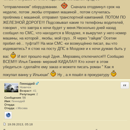
н
и
"отправленном" оборудовании.
Сначала отодвинул срок на
е
#
неделю, потом ,якобы отправил машиной , потом случилась
4
проблема с машиной, отправил транспортной кампанией. ПОТОМ ПО
1
ЖЕЛЕЗНОЙ ДОРОГЕ!!! Подсовывал какие то телефоны водителей,
говорил , что завтра к ночи будет у меня.Несколько дней назад
сообщил по СМС, что находится в Моздоке, я выкрутил у него номер
машины, на которой , якобы, мой груз...Я через "гайцев" Осетии
пробил её... туфта!!! На мои СМС -ки возмущённо писал, вы.что
издеваетесь? я стою на посту ДПС в Моздоке и к ночи думаю быть у
вас
И вот прошло ещё 2дня...Мерзавец отключился!!! Сообщаю
ВСЕМ!!! Илья Ганеев- мерзкий КИДАЛА!!! Кто хочет в этом
убедиться- сделайте ему заказ и можете писать роман " Как я
покупал ванну у Ильюши"
Ну , а я пошёл в прокуратуру
Геннадий
Отв
Новичок
Возраст:
41
Репутация:
2
Сообщения:
56
Имя:
Геннадий
Откуда:
Откуда:
г.Москва
Сайт
19.09.2013, 05:18
С