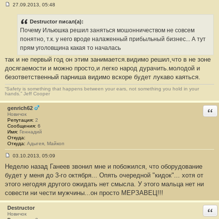
27.09.2013, 05:48
С
о
о
Destructor писал(а):
б
Почему Ильюшка решил заняться мошонничеством не совсем
щ
е
понятно, т.к. у него вроде налаженный прибыльный бизнес... А тут
н
прям уголовщина какая то началась
и
е
так и не первый год он этим занимается.видимо решил,что в не зоне
#
досягаемости и можно просто,и легко народ дурачить.молодой и
5
4
безответственный парниша видимо вскоре будет лукаво каяться.
“Safety is something that happens between your ears, not something you hold in your
hands.” Jeff Cooper
genrich62
Отв
Новичок
Репутация:
2
Сообщения:
6
Имя:
Геннадий
Откуда:
Откуда:
Адыгея, Майкоп
03.10.2013, 05:09
С
Неделю назад Ганеев звонил мне и побожился, что оборудование
о
о
будет у меня до 3-го октября... Опять очередной "кидок"... хотя от
б
этого негодяя другого ожидать нет смысла. У этого мальца нет ни
щ
е
совести ни чести мужчины...он просто МЕРЗАВЕЦ!!!
н
и
е
Destructor
Отв
#
Новичок
5