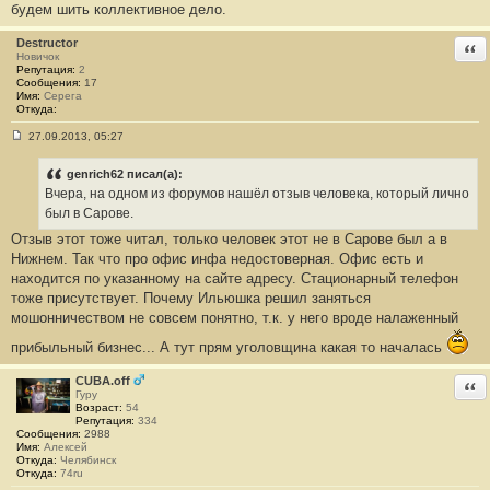
будем шить коллективное дело.
Destructor
Отв
Новичок
Репутация:
2
Сообщения:
17
Имя:
Cерега
Откуда:
27.09.2013, 05:27
С
о
о
genrich62 писал(а):
б
Вчера, на одном из форумов нашёл отзыв человека, который лично
щ
е
был в Сарове.
н
Отзыв этот тоже читал, только человек этот не в Сарове был а в
и
е
Нижнем. Так что про офис инфа недостоверная. Офис есть и
#
находится по указанному на сайте адресу. Стационарный телефон
5
3
тоже присутствует. Почему Ильюшка решил заняться
мошонничеством не совсем понятно, т.к. у него вроде налаженный
прибыльный бизнес... А тут прям уголовщина какая то началась
CUBA.off
Отв
Гуру
Возраст:
54
Репутация:
334
Сообщения:
2988
Имя:
Алексей
Откуда:
Челябинск
Откуда:
74ru