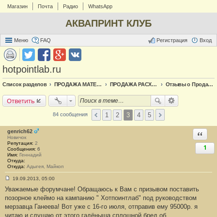
Магазин
Почта
Радио
WhatsApp
АКВАПРИНТ КЛУБ
Меню
FAQ
Регистрация
Вход
hotpointlab.ru
Список разделов
ПРОДАЖА МАТЕРИАЛОВ
ПРОДАЖА РАСХОДНЫХ МАТЕРИАЛОВ
Отзывы о Продавцах и Покупателях
Ответить
1
2
3
4
5
84 сообщения
genrich62
Ответи
Новичок
Репутация:
2
1
Сообщения:
6
Имя:
Геннадий
Откуда:
Откуда:
Адыгея, Майкоп
19.09.2013, 05:00
С
Уважаемые форумчане! Обращаюсь к Вам с призывом поставить
о
о
позорное клеймо на кампанию " Хотпоинтлаб" под руководством
б
мерзавца Ганеева! Вот уже с 16-го июля, отправив ему 95000р. я
щ
е
читаю и слушаю от этого гадёныша сплошной бред об