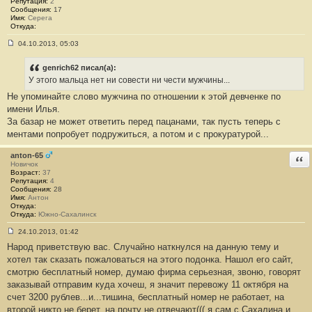
Репутация:
2
5
Сообщения:
17
Имя:
Cерега
Откуда:
04.10.2013, 05:03
С
о
о
genrich62 писал(а):
б
У этого мальца нет ни совести ни чести мужчины...
щ
е
Не упоминайте слово мужчина по отношении к этой девченке по
н
имени Илья.
и
е
За базар не может ответить перед пацанами, так пусть теперь с
#
ментами попробует подружиться, а потом и с прокуратурой...
5
6
anton-65
Отв
Новичок
Возраст:
37
Репутация:
4
Сообщения:
28
Имя:
Антон
Откуда:
Откуда:
Южно-Сахалинск
24.10.2013, 01:42
С
Народ приветствую вас. Случайно наткнулся на данную тему и
о
о
хотел так сказать пожаловаться на этого подонка. Нашол его сайт,
б
смотрю бесплатный номер, думаю фирма серьезная, звоню, говорят
щ
е
заказывай отправим куда хочеш, я значит перевожу 11 октября на
н
счет 3200 рублев...и...тишина, бесплатный номер не работает, на
и
е
второй никто не берет, на почту не отвечают((( я сам с Сахалина и