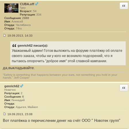
н
CUBA.off
Отв
и
Гуру
е
Возраст:
54
#
Репутация:
334
4
Сообщения:
2988
4
Имя:
Алексей
Откуда:
Челябинск
Откуда:
74ru
19.09.2013, 14:33
С
о
о
genrich62 писал(а):
б
Уважаемый админ! Готов выложить на форуме платёжку об оплате
щ
е
своего заказа, чтобы ни у кого не возникло подозрений, что я
н
пытаюсь опорочить "доброе имя" этой славной кампании.
и
е
да,выкладывайте.
#
4
“Safety is something that happens between your ears, not something you hold in your
5
hands.” Jeff Cooper
genrich62
Отв
Новичок
Репутация:
2
Сообщения:
6
Имя:
Геннадий
Откуда:
Откуда:
Адыгея, Майкоп
19.09.2013, 15:08
С
Вот платёжка о перечислении денег на счёт ООО " Новотек групп"
о
о
б