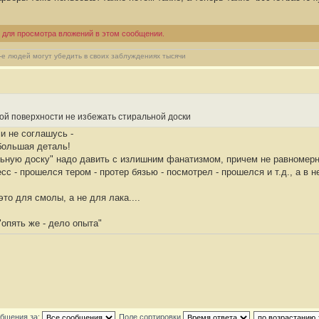
 для просмотра вложений в этом сообщении.
2-е людей могут убедить в своих заблуждениях тысячи
ой поверхности не избежать стиральной доски
ми не соглашусь -
 большая деталь!
льную доску" надо давить с излишним фанатизмом, причем не равномерно
есс - прошелся тером - протер бязью - посмотрел - прошелся и т.д., а в 
это для смолы, а не для лака....
"опять же - дело опыта"
общения за:
Поле сортировки