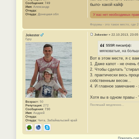
б
Сообщения:
749
было- какой кайф
щ
Имя:
Александр
е
Откуда:
н
Откуда:
Донецкая обл
У вас нет необходимых прав
и
е
#
Форумы - это такое место, где 
5
Jokester
»
22.10.2013, 23:05
Jokester
С
Гуру
о
о
SSSR писал(а):
б
мягковатые, на больш
щ
е
Вот в этом месте, я с ва
н
1. Даже капот - не очень
и
е
2. Чтобы сделать "стира
#
3. практически весь проц
6
собственным весом...
4. И главное замечание - 
Хотя вы в одном правы - 
Возраст:
50
Поспешай медленно...
Репутация:
272
Сообщения:
730
Имя:
Андрей
Откуда:
Откуда:
Чита, Забайкальский край
ICQ
Сайт
Skype
Показать со