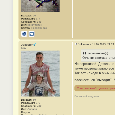
1
Возраст:
50
Репутация:
274
Сообщения:
949
Имя:
Константин
Откуда:
Новокузнецк
Сайт
ВКонтакте
Jokester
»
11.10.2013, 22:29
Jokester
С
Гуру
о
о
zapas писал(а):
б
Отчетик с показател
щ
е
Не переживай. Деталь не
н
то-же первоначально все
и
е
Так вот - сходи в обычны
#
2
плоскость он "выводит".
У вас нет необходимых прав
Поспешай медленно...
Возраст:
50
Репутация:
272
Сообщения:
730
Имя:
Андрей
Откуда: