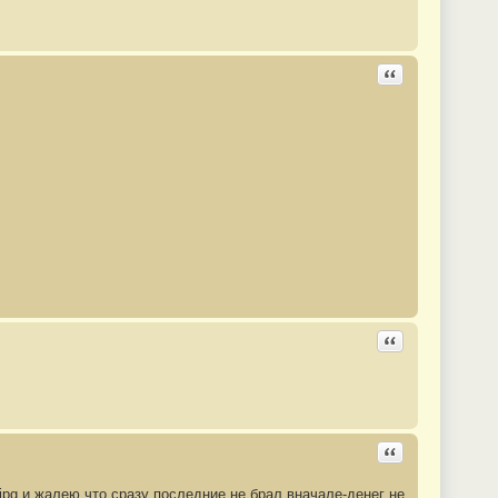
Ответить с цита
Ответить с цита
Ответить с цита
jpg
и жалею что сразу последние не брал вначале-денег не