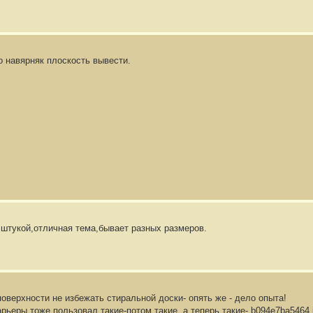
о навярняк плоскость вывести.
 штукой,отличная тема,бывает разных размеров.
оверхности не избежать стиральной доски- опять же - дело опыта!
арьеры тоже пользовал такие-потом такие, а теперь такие-
b094e7ba5464.