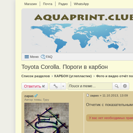
Магазин
Почта
Радио
WhatsApp
Меню
FAQ
Toyota Corolla. Пороги в карбон
Список разделов
КАРБОН (углепластик)
Фото и видео отчёт по
Ответить
zapas
»
11.10.2013, 13:09
zapas
С
Автор темы, Гуру
о
Отчетик с показательным
о
б
щ
е
У вас нет необходимых прав
н
и
е
#