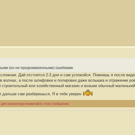
ьными (но не преднамеренными) ошибками.
 сложная. Дай отстоятся 2-3 дня и сам успокойся. Помнишь я после вид
 в волнах, а после шлифовки и полировки даже вспышка и отражение ров
й строительный или хозяйственный магазин и возьми обычный маленький 
 А дальше сам разберешься, Я в тебе уверен
 для просмотра вложений в этом сообщении.