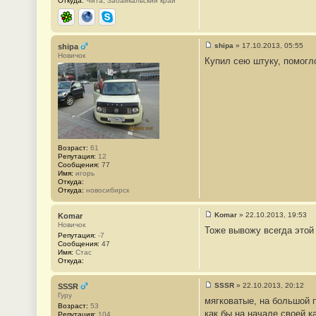
Откуда:
Чита, Забайкальский край
ICQ
Сайт
Skype
shipa
»
17.10.2013, 05:55
shipa
С
Новичок
Купил сею штуку, помогл
о
о
б
щ
е
н
и
е
#
3
Возраст:
61
Репутация:
12
Сообщения:
77
Имя:
игорь
Откуда:
Откуда:
новосибирск
Komar
»
22.10.2013, 19:53
Komar
С
Новичок
Тоже вывожу всегда этой
о
Репутация:
-7
о
Сообщения:
47
б
Имя:
Стас
щ
Откуда:
е
н
и
SSSR
»
22.10.2013, 20:12
SSSR
е
С
Гуру
#
мягковатые, на большой п
о
Возраст:
53
4
о
как бы на начале своей к
Репутация:
104