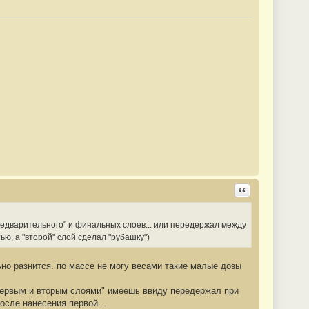
Ответить с цита
редварительного" и финальных слоев... или передержал между
ью, а "второй" слой сделал "рубашку")
но разнится. по массе не могу весами такие малые дозы
 первым и вторым слоями" имеешь ввиду передержал при
сле нанесения первой...