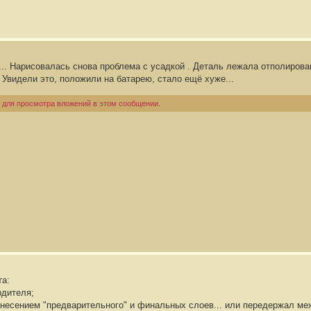
... Нарисовалась снова проблема с усадкой . Деталь лежала отполирова
 Увидели это, положили на батарею, стало ещё хуже...
 для просмотра вложений в этом сообщении.
та:
рдителя;
несением "предварительного" и финальных слоев... или передержал ме