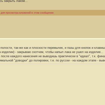
ь закрыть лаком...
 для просмотра вложений в этом сообщении.
 полости, так-же как и плоскости перемычек, и пазы для кнопок и клав
а изделии) - закрываю скотчем, чтобы напыл лака не ушел на изделие...
 после каждого нанесения не выводишь практически в "идеал", т.к. фин
альной "доводки" до полировки, т.е. по русски - на каждом этапе - выв