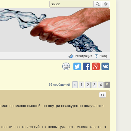
Регистрация
Вход
 для печати
Поделиться в twitter.com
Поделиться в facebook.com
Поделиться в Google Plus
Поделиться в vk.com
1
2
3
4
5
86 сообщений
Ответить с цита
арман промазан смолой, но внутри неаккуратно получается
кнопки просто черный, т.к ткань туда нет смысла класть. в