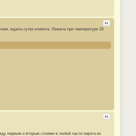
Ответить с цита
нная, ждала сутки клиента. Лежала при температуре 20
Ответить с цита
жду первым и вторым слоями в любой части пирога из