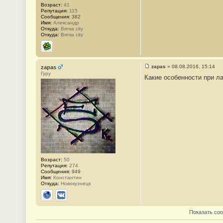
Возраст:
41
Репутация:
115
Сообщения:
382
Имя:
Александр
Откуда:
Вятка city
Откуда:
Вятка city
ICQ
zapas
»
08.08.2016, 15:14
zapas
С
Гуру
Какие особенности при л
о
о
б
щ
е
н
и
е
#
8
6
Возраст:
50
Репутация:
274
Сообщения:
949
Имя:
Константин
Откуда:
Новокузнецк
Сайт
ВКонтакте
Показать со