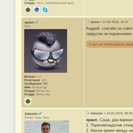
Откуда:
Чита, Забайкальский край
ICQ
Сайт
Skype
spaun
»
14.02.2015, 10:37
spaun
С
Гуру
Андрей, спасибо за совет
о
о
градусов на подоконнике.
б
щ
е
У вас нет необходимых прав
н
и
е
#
8
3
Возраст:
41
Репутация:
115
Сообщения:
382
Имя:
Александр
Откуда:
Вятка city
Откуда:
Вятка city
ICQ
Jokester
»
16.02.2015, 08:36
Jokester
С
Автор темы, Гуру
spaun
, Саша, два вариан
о
о
1. Перелив/недолив отве
б
2. Малое время между на
щ