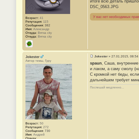
итоге всю деталь пришлос
8
1
DSC_0563.JPG
У вас нет необходимых прав
Возраст:
41
Репутация:
115
Сообщения:
382
Имя:
Александр
Откуда:
Вятка city
Откуда:
Вятка city
ICQ
Jokester
»
27.01.2015, 08:54
Jokester
С
Автор темы, Гуру
spaun
, Саша, внутренние
о
о
и лаком, а саму смолу (н
б
С кромкой нет беды, если
щ
е
дальнейшем требует миним
н
и
Поспешай медленно...
е
#
8
2
Возраст:
50
Репутация:
272
Сообщения:
730
Имя:
Андрей
Откуда: