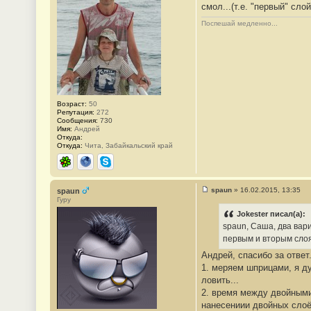
е
смол...(т.е. "первый" сл
н
и
Поспешай медленно...
е
#
8
4
Возраст:
50
Репутация:
272
Сообщения:
730
Имя:
Андрей
Откуда:
Откуда:
Чита, Забайкальский край
ICQ
Сайт
Skype
spaun
»
16.02.2015, 13:35
spaun
С
Гуру
о
о
Jokester писал(а):
б
spaun, Саша, два вар
щ
е
первым и вторым слоям
н
Андрей, спасибо за ответ.
и
е
1. меряем шприцами, я д
#
ловить...
8
5
2. время между двойными
нанесениии двойных слоё