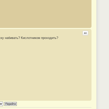
Ответить с цита
ску набивать? Кислотником проходить?