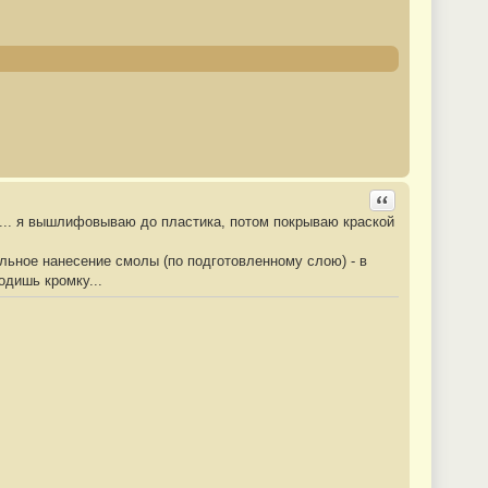
Ответить с цита
иш... я вышлифовываю до пластика, потом покрываю краской
альное нанесение смолы (по подготовленному слою) - в
одишь кромку...