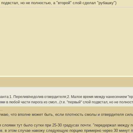
ой подвстал, но не полностью, а "второй" слой сделал "рубашку")
ианта:1. Перелив/недолив отвердителя;2. Малое время между нанесением "п
и в любой части пирога из смол...(т.е. "первый" слой подвстал, но не полност
..
умаю, что вполне может быть, если плотность смолы и отвердителя силь
 слоями тут было сутки при 25-30 градусах почти. "передержал между
в. в этом случае навожу следующую порцию примерно через 30 минут по