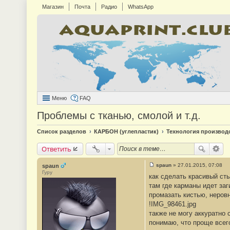
Магазин
Почта
Радио
WhatsApp
Меню
FAQ
Проблемы с тканью, смолой и т.д.
Список разделов
КАРБОН (углепластик)
Технология производ
Ответить
spaun
»
27.01.2015, 07:08
spaun
С
Гуру
как сделать красивый сты
о
о
там где карманы идет заг
б
промазать кистью, неровн
щ
е
!IMG_98461.jpg
н
также не могу аккуратно 
и
е
понимаю, что проще всего
#