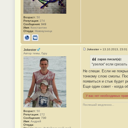
2
1
Возраст:
50
Репутация:
274
Сообщения:
949
Имя:
Константин
Откуда:
Новокузнецк
Сайт
ВКонтакте
Jokester
»
13.10.2013, 23:01
Jokester
С
Автор темы, Гуру
о
о
zapas писал(а):
б
"узелок" если срезать
щ
е
Не спеши. Если не покры
н
тонкому слою смолы. Посл
и
е
появиться и стык будет р
#
Еще один совет - когда об
2
2
У вас нет необходимых прав
Поспешай медленно...
Возраст:
50
Репутация:
272
Сообщения:
730
Имя:
Андрей
Откуда: