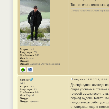
б
Так то ничего сложного,
щ
е
"Лучше износиться, чем заржаве
н
и
е
#
2
7
Возраст:
41
Репутация:
65
Сообщения:
308
Имя:
Артем
Откуда:
Откуда:
Барнаул, Алтайский край
ICQ
Сайт
serg.slr
»
13.11.2013, 17:04
serg.slr
С
Гуру
Да ещё одно наблюдение 
о
Возраст:
45
о
будет уровень в стакане 
Репутация:
83
б
Сообщения:
844
готовой смолы все что вы
щ
Имя:
Сергей
е
период будешь макать ки
Откуда:
н
Откуда:
Иркутск
почуствуешь себя гуру ш
и
е
откладывал ещё в сторон
#