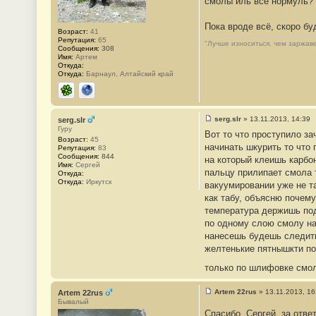
смолы иль всё нормуль?
Пока вроде всё, скоро бу
Возраст:
41
Репутация:
65
"Лучше износиться, чем заржаве
Сообщения:
308
Имя:
Артем
Откуда:
Откуда:
Барнаул, Алтайский край
ICQ
Сайт
serg.slr
»
13.11.2013, 14:39
serg.slr
С
Гуру
Вот то что проступило з
о
Возраст:
45
о
начинать шкурить то что 
Репутация:
83
б
Сообщения:
844
на который клеишь карбо
щ
Имя:
Сергей
е
пальцу прилипает смола т
Откуда:
н
Откуда:
Иркутск
вакуумировании уже не т
и
е
как табу, объясню почем
#
температура держишь под
2
6
по одному слою смолу нан
нанесешь будешь следить
желтенькие пятнышкти по 
только по шлифовке см
Artem 22rus
»
13.11.2013, 16
Artem 22rus
С
Бывалый
о
Спасибо, Сергей, за отве
о