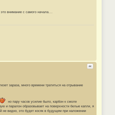
 это внимание с самого начала....
Ответить с цита
 лезет зараза, много времени тратиться на отрывание
но пару часов усилие было, карбон к смоле
ую и паралон образовывает на поверхности белые капли, я
й не видно, это будет косяк в будущем при наложении