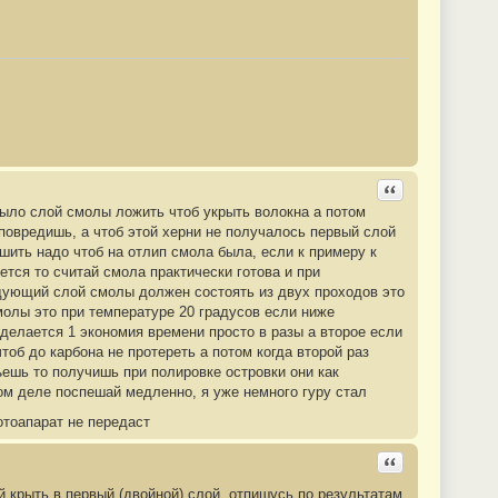
Ответить с цита
было слой смолы ложить чтоб укрыть волокна а потом
 повредишь, а чтоб этой херни не получалось первый слой
шить надо чтоб на отлип смола была, если к примеру к
ется то считай смола практически готова и при
ледующий слой смолы должен состоять из двух проходов это
олы это при температуре 20 градусов если ниже
делается 1 экономия времени просто в разы а второе если
об до карбона не протереть а потом когда второй раз
ешь то получишь при полировке островки они как
том деле поспешай медленно, я уже немного гуру стал
отоапарат не передаст
Ответить с цита
 крыть в первый (двойной) слой, отпишусь по результатам.