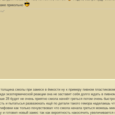
 даже прикольно
ть!"
толщина смолы при замесе в ёмкости ну к примеру пивном пластиковом
жди экзотермической реакции она не заставит себя долго ждать в пивно
ше 28 будет не очень приятно смола начнёт греться потом очень быстро
сть и пытатьсья развазюкать ещё по детали такого гемора наделаешь чт
лифовки как только почувствовал что смола начала греться можешь мину
у и готовил новый замес так как вероятность накосячить увеличивается