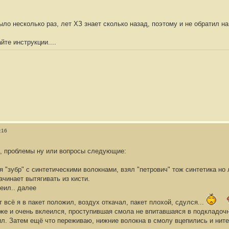
ыло несколько раз, лет ХЗ знает сколько назад, поэтому и не обратил на
йте инструкции....
:16
, проблемы ну или вопросы следующие:
 я "зубр" с синтетическими волокнами, взял "петрович" тож синтетика но
ачинает вытягивать из кисти.
еил.. далее
т всё я в пакет положил, воздух откачал, пакет плохой, сдулся...
же и очень вклеился, проступившая смола не впитавшаяся в подкладочн
ил. Затем ещё что переживаю, нижние волокна в смолу вцепились и ните