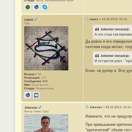
Откуда:
Чита, Забайкальский край
ICQ
Сайт
Skype
zapas
»
14.10.2013, 01:31
zapas
С
Гуру
о
о
Jokester писал(а):
б
А что стык так неров
щ
е
Да ровно я его определил
н
скотчем когда мотал, тог
и
е
#
Jokester писал(а):
2
3
И остается узел - "пр
Блин, не допер я. Все д
Возраст:
50
Репутация:
274
Сообщения:
949
Имя:
Константин
Откуда:
Новокузнецк
Сайт
ВКонтакте
Jokester
»
03.11.2013, 10:12
Jokester
С
Автор темы, Гуру
о
Извините, что не предуп
о
б
При превышении критичес
щ
е
"критический" объем сос
н