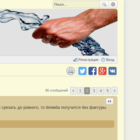
Регистрация
Вход
 для печати
Поделиться в twitter.com
Поделиться в facebook.com
Поделиться в Google Plus
Поделиться в vk.com
1
2
3
4
5
86 сообщений
Ответить с цита
 срезать до ровного, то блямба получится без фактуры.