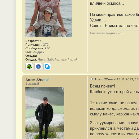
влиянии осмоса...
и
е
#
На моей практике такое б
2
4
Удачи....
Совет - Внимательно чита
Поспешай медленно...
Возраст:
50
Репутация:
272
Сообщения:
730
Имя:
Андрей
Откуда:
Откуда:
Чита, Забайкальский край
ICQ
Сайт
Skype
Artem 22rus
»
13.11.2013, 13
Artem 22rus
С
Бывалый
Всем привет!
о
о
Карбоню уже второй день
б
щ
е
1 это кисточки, не нашел
н
волокон когда смола их н
и
е
смолу нанёс, карбон накл
#
2
2 вакуумирование - значи
5
приклеился а местами да
по возможности их счист