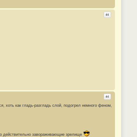
Ответить с цита
Ответить с цита
я, хоть как гладь-разгладь слой, подогрел немного феном,
, это действительно завораживающие зрелище