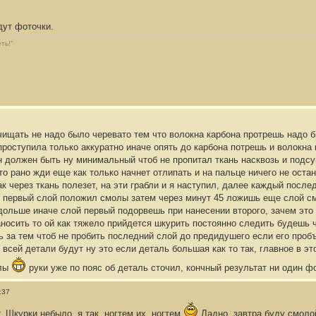
дут фоточки.
ть!"
ачищать не надо было черевато тем что волокна карбона протрешь надо 
проступила только аккуратно иначе опять до карбона потрешь и волокна
н должен быть ну минимальный чтоб не пропитал ткань насквозь и подсу
о рано жди еще как только начнет отлипать и на пальце ничего не остан
ак через ткань полезет, на эти грабли и я наступил, далее каждый пос
у первый слой положил смолы затем через минут 45 ложишь еще слой см
ольше иначе слой первый подорвешь при нанесении второго, зачем это 
осить то ой как тяжело прийдется шкурить постоянно следить будешь чт
 за тем чтоб не пробить последний слой до предидушего если его пробъ
всей детали будут ну это если деталь большая как то так, главное в э
олы
руки уже по пояс об деталь сточил, кончный результат ни один ф
:37
т. Шкурки небыло, я так, ногтем их, ногтем
Ладно, завтра буду смолой