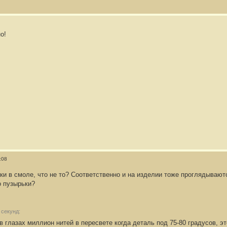
о!
:08
и в смоле, что не то? Соответственно и на изделии тоже проглядываютс
о пузырьки?
 секунд:
а в глазах миллион нитей в пересвете когда деталь под 75-80 градусов