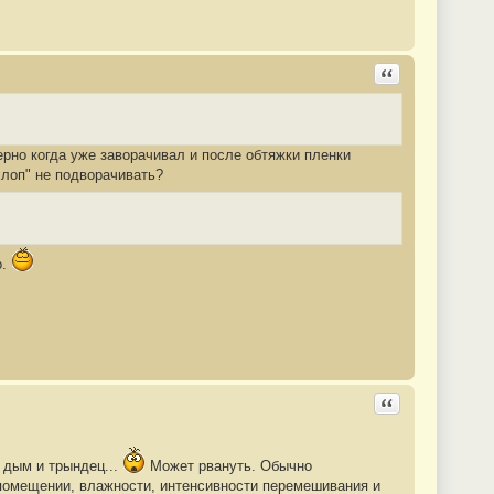
Ответить с цита
ерно когда уже заворачивал и после обтяжки пленки
схлоп" не подворачивать?
о.
Ответить с цита
 дым и трындец...
Может рвануть. Обычно
в помещении, влажности, интенсивности перемешивания и