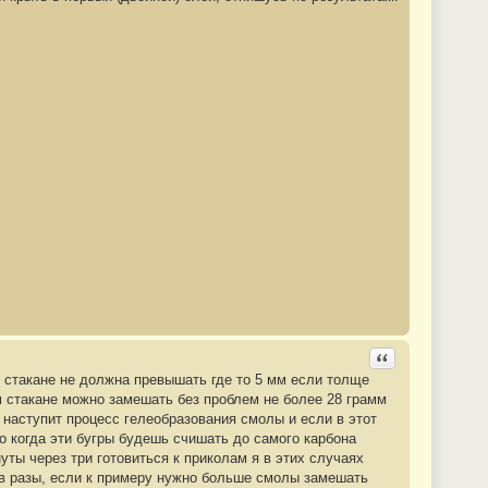
Ответить с цита
 стакане не должна превышать где то 5 мм если толще
м стакане можно замешать без проблем не более 28 грамм
 наступит процесс гелеобразования смолы и если в этот
о когда эти бугры будешь счишать до самого карбона
ты через три готовиться к приколам я в этих случаях
 в разы, если к примеру нужно больше смолы замешать