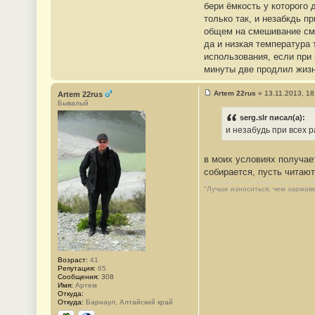
бери ёмкость у которого
2
8
только так, и незабкдь п
общем на смешивание смо
да и низкая температура 
использования, если при
минуты две продлил жизнь
Artem 22rus
»
13.11.2013, 18
Artem 22rus
С
Бывалый
о
о
serg.slr писал(а):
б
и незабудь при всех р
щ
е
н
в моих условиях получает
и
е
собирается, пусть читают
#
2
"Лучше износиться, чем заржаве
9
Возраст:
41
Репутация:
65
Сообщения:
308
Имя:
Артем
Откуда:
Откуда:
Барнаул, Алтайский край