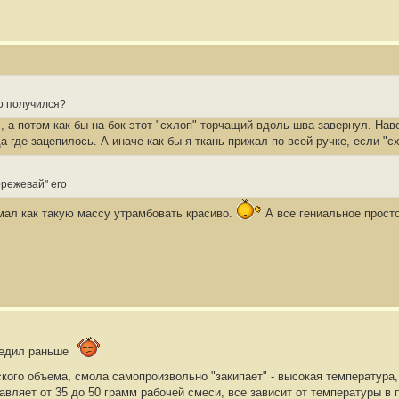
но получился?
, а потом как бы на бок этот "схлоп" торчащий вдоль шва завернул. Нав
да где зацепилось. А иначе как бы я ткань прижал по всей ручке, если "
орежевай" его
умал как такую массу утрамбовать красиво.
А все гениальное прост
редил раньше
кого объема, смола самопроизвольно "закипает" - высокая температура,
тавляет от 35 до 50 грамм рабочей смеси, все зависит от температуры 