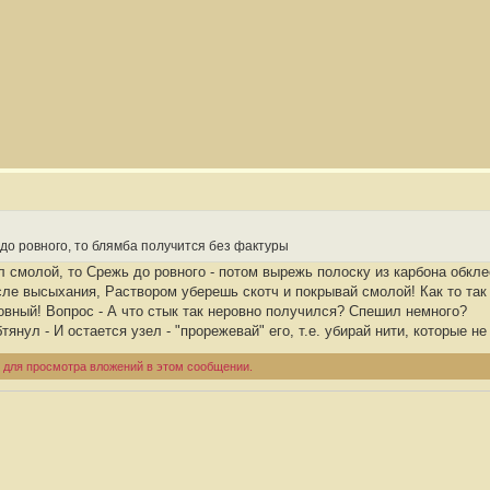
 до ровного, то блямба получится без фактуры
л смолой, то Срежь до ровного - потом вырежь полоску из карбона обкл
е высыхания, Раствором уберешь скотч и покрывай смолой! Как то так -
овный! Вопрос - А что стык так неровно получился? Спешил немного?
тянул - И остается узел - "прорежевай" его, т.е. убирай нити, которые 
 для просмотра вложений в этом сообщении.