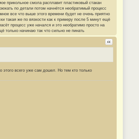
амое прикольное смола расплавит пластиковый стакан
вазюкать по детали потом начнётся необратимый процесс
ное все что выше этого времени будет не очень приятно
ки такая же по вязкости как к примеру после 5 минут ещё
пасёт процесс уже начался и это необратимо просто на
щё только начинаю так что сильно не пинать
Ответить с цита
о этого всего уже сам дошел. Но тем кто только