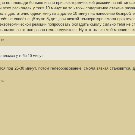
 дно по площади больше иначе при экзотермической реакции начнётся с
ри всех раскладах у тебя 10 минут на то чтобы содержимое стакана раз
лы достаточно одной минуты а далее 10 минут на нанесение безпроблем
тебя не спасёт ещё хуже будет ,при низкой температуре смола практичес
 экзотермической реакции попробовать охладить смолу сильно тебя не с
 смоле а так все равно гель получиться. Ну это только моё мнение я е
:15
аскладах у тебя 10 минут
ся под 25-30 минут, потом гелеобразование, смола вязкая становится, д
.
ть!"