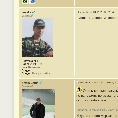
ICQ
Сайт
vovaka
»
13.11.2013, 20:42
vovaka
С
Бывалый
Читаю ,спасибо ,интересн
о
о
б
щ
е
н
и
е
#
3
0
Репутация:
67
Сообщения:
989
Имя:
Владимир
Откуда:
Откуда:
Новороссийск
Artem 22rus
»
14.11.2013, 13
Artem 22rus
С
Бывалый
о
Очень мелкие пузырьк
о
б
по исчезали, но из за чег
щ
смола crystal-clear
е
н
и
Добавлено спустя 18 минут 56
е
#
И да, я сейчас моргаю, 
3