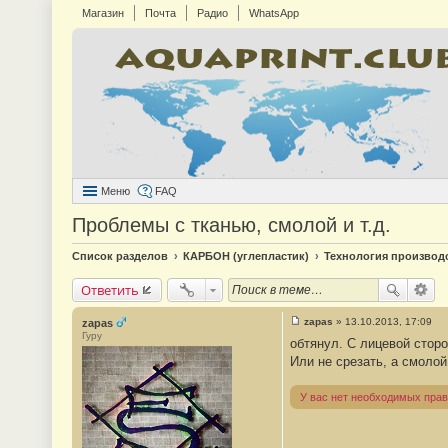
Магазин
Почта
Радио
WhatsApp
Меню
FAQ
Проблемы с тканью, смолой и т.д.
Список разделов
КАРБОН (углепластик)
Технология производ
Ответить
zapas
»
13.10.2013, 17:09
zapas
С
Гуру
обтянул. С лицевой сторо
о
о
Или не срезать, а смоло
б
щ
е
У вас нет необходимых прав
н
и
е
#