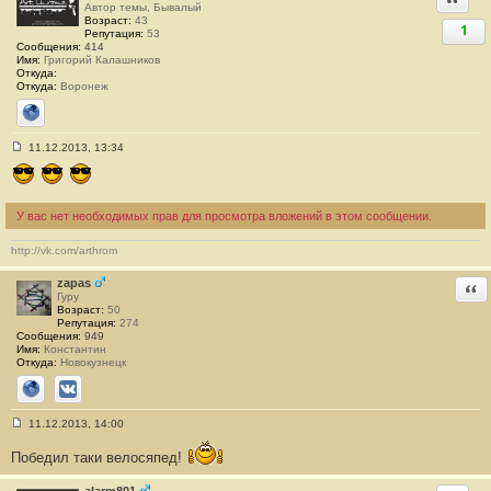
Автор темы, Бывалый
3
Возраст:
43
1
Репутация:
53
Сообщения:
414
Имя:
Григорий Калашников
Откуда:
Откуда:
Воронеж
Сайт
11.12.2013, 13:34
С
о
о
б
щ
У вас нет необходимых прав для просмотра вложений в этом сообщении.
е
н
и
http://vk.com/arthrom
е
#
zapas
Отв
4
Гуру
4
Возраст:
50
Репутация:
274
Сообщения:
949
Имя:
Константин
Откуда:
Новокузнецк
Сайт
ВКонтакте
11.12.2013, 14:00
С
о
Победил таки велосяпед!
о
б
щ