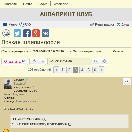
Магазин
Почта
Радио
WhatsApp
АКВАПРИНТ КЛУБ
Меню
FAQ
Регистрация
Вход
Всякая шляпиндосия...
Список разделов
ХИМИЧЕСКАЯ МЕТАЛЛИЗАЦИЯ
Фото и видео отчёт по металлизации
Разное
Ответить
1
2
3
4
5
6
106 сообщений
vovaka
Отв
Бывалый
Репутация:
67
Сообщения:
989
Имя:
Владимир
Откуда:
Откуда:
Новороссийск
23.11.2013, 17:10
С
о
о
alarm801 писал(а):
б
Я все еще ненавижу велосипеды))))
щ
е