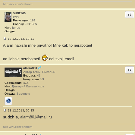
#
http://vk.com/arthrom
5
7
sudzhis
Отв
Гуру
Репутация:
191
Сообщения:
985
Имя:
Ignus
Откуда:
12.12.2013, 19:11
С
Alarm napishi mne privatno! Mne kak to nerabotaet
о
о
б
щ
aa lichnie nerabotaet!
dai svoji email
е
н
и
alarm801
Отв
е
Автор темы, Бывалый
#
Возраст:
43
5
Репутация:
53
8
Сообщения:
414
Имя:
Григорий Калашников
Откуда:
Откуда:
Воронеж
Сайт
13.12.2013, 06:35
С
sudzhis
,
alarm801@mail.ru
о
о
б
http://vk.com/arthrom
щ
е
н