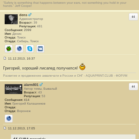
н
“Safety is something that happens between your ears, not something you hold in your
hands.” Jeff Cooper
и
е
#
dens
Отв
4
Администратор
7
Возраст:
39
Репутация:
481
Сообщения:
2099
Имя:
Денис
Откуда:
Томск
Откуда:
Сибирь, Томск
ICQ
Сайт
Skype
ВКонтакте
11.12.2013, 16:37
С
о
Григорий, хороший лисапед получился!
о
б
Развитие и продвижение аквапечати в России и СНГ - AQUAPRINT.CLUB - ФОРУМ
щ
е
н
alarm801
Отв
и
Автор темы, Бывалый
е
Возраст:
43
#
Репутация:
53
4
Сообщения:
414
8
Имя:
Григорий Калашников
Откуда:
Откуда:
Воронеж
Сайт
11.12.2013, 17:05
С
о
о