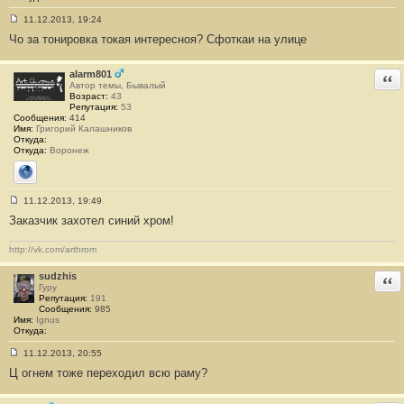
11.12.2013, 19:24
С
Чо за тонировка токая интересноя? Сфоткаи на улице
о
о
б
щ
alarm801
Отв
е
Автор темы, Бывалый
н
Возраст:
43
и
Репутация:
53
е
Сообщения:
414
#
Имя:
Григорий Калашников
5
Откуда:
1
Откуда:
Воронеж
Сайт
11.12.2013, 19:49
С
Заказчик захотел синий хром!
о
о
б
http://vk.com/arthrom
щ
е
н
sudzhis
Отв
и
Гуру
е
Репутация:
191
#
Сообщения:
985
5
Имя:
Ignus
2
Откуда:
11.12.2013, 20:55
С
Ц огнем тоже переходил всю раму?
о
о
б