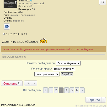
alarm801
Отв
и
Автор темы, Бывалый
е
Возраст:
43
#
Репутация:
53
5
Сообщения:
414
9
Имя:
Григорий Калашников
Откуда:
Откуда:
Воронеж
Сайт
15.01.2014, 14:59
С
о
Дошли руки до образцов
о
б
щ
У вас нет необходимых прав для просмотра вложений в этом сообщении.
е
н
и
http://vk.com/arthrom
е
#
Показать сообщения за:
6
0
Поле сортировки
Ответить
1
2
3
4
5
6
106 сообщений
Перейти
КТО СЕЙЧАС НА ФОРУМЕ
(по активности за 10 минут)