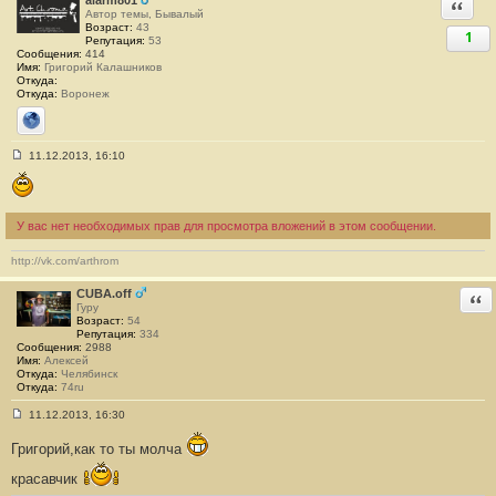
alarm801
Ответи
е
Автор темы, Бывалый
н
Возраст:
43
1
и
Репутация:
53
е
Сообщения:
414
#
Имя:
Григорий Калашников
4
Откуда:
5
Откуда:
Воронеж
Сайт
11.12.2013, 16:10
С
о
о
б
щ
У вас нет необходимых прав для просмотра вложений в этом сообщении.
е
н
и
http://vk.com/arthrom
е
#
CUBA.off
Отв
4
Гуру
6
Возраст:
54
Репутация:
334
Сообщения:
2988
Имя:
Алексей
Откуда:
Челябинск
Откуда:
74ru
11.12.2013, 16:30
С
о
Григорий,как то ты молча
о
б
красавчик
щ
е