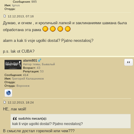
#
Сообщения:
985
5
Имя:
Ignus
5
Откуда:
12.12.2013, 07:16
С
Думаю, и огнем , и кроличьей лапкой и заклинаниями шамана была
о
о
обработана эта рама
б
щ
е
alarm a kak ti vsje ugolki dostal? Pjatno neostalosj?
н
и
е
p.s. lak ot CUBA?
#
5
6
alarm801
Отв
Автор темы, Бывалый
Возраст:
43
Репутация:
53
Сообщения:
414
Имя:
Григорий Калашников
Откуда:
Откуда:
Воронеж
Сайт
12.12.2013, 18:24
С
НЕ, лак мой!
о
о
б
sudzhis писал(а):
щ
е
kak ti vsje ugolki dostal? Pjatno neostalosj?
н
В смысле достал горелкой или чем???
и
е