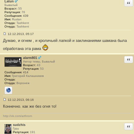
щ
Latun
Отв
е
Бывалый
н
Возраст:
55
и
Репутация:
76
е
Сообщения:
439
#
Имя:
Ruslan
5
Откуда:
Tashkent
3
Откуда:
Tashkent
12.12.2013, 05:17
С
Думаю, и огнем , и кроличьей лапкой и заклинаниями шамана была
о
о
б
обработана эта рама
щ
е
alarm801
Отв
н
Автор темы, Бывалый
и
Возраст:
43
е
Репутация:
53
#
Сообщения:
414
5
Имя:
Григорий Калашников
4
Откуда:
Откуда:
Воронеж
Сайт
12.12.2013, 06:16
С
Коннечно. как же без огня то!
о
о
б
http://vk.com/arthrom
щ
е
н
sudzhis
Отв
и
Гуру
е
Репутация:
191