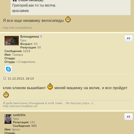
CUBA писал(а):
б
Григорий,как то ты молча
щ
е
красавчик
н
и
Я все еще ненавижу велосипеды
е
#
http://vk.com/arthrom
4
9
Блондинка
Отв
Гуру
Возраст:
63
Репутация:
68
Сообщения:
1213
Имя:
Тамара
Откуда:
Откуда:
г.Ставрополь
Skype
11.12.2013, 18:13
С
о
клин клином вышибают
меняй машинку на велик, и все пройдет
о
б
щ
е
н
Я действительно блондинка в этой теме... Но быстро учусь :-)
http://art-net.hostifree.ru/
и
е
#
sudzhis
Отв
5
Гуру
0
Репутация:
191
Сообщения:
985
Имя:
Ignus
Откуда: