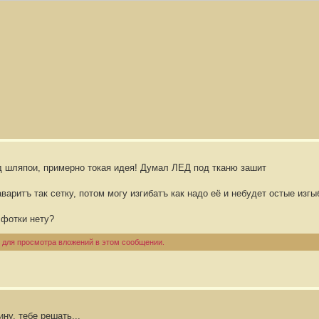
д шляпои, примерно токая идея! Думал ЛЕД под тканю зашит
варитъ так сетку, потом могу изгибатъ как надо её и небудет остые изгы
 фотки нету?
 для просмотра вложений в этом сообщении.
ну, тебе решать...