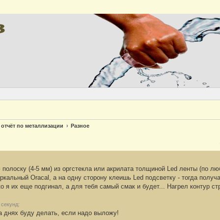
Версия
 отчёт по металлизации
Разное
 полоску (4-5 мм) из оргстекла или акрилата толщиной Led ленты (по л
кальный Oracal, а на одну сторону клеишь Led подсветку - тогда получае
о я их еще подгинал, а для тебя самый смак и будет... Нагрел контур с
 секунд:
а днях буду делать, если надо выложу!