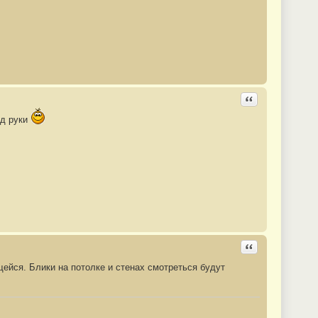
Ответить с цита
од руки
Ответить с цита
ейся. Блики на потолке и стенах смотреться будут