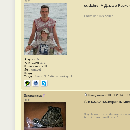
Гуру
о
sudzhis
, А Дама в Каске
о
б
щ
Поспешай медленно...
е
н
и
е
#
2
8
8
Возраст:
50
Репутация:
272
Сообщения:
730
Имя:
Андрей
Откуда:
Откуда:
Чита, Забайкальский край
ICQ
Сайт
Skype
Блондинка
»
13.01.2014, 03:
Блондинка
С
Гуру
А в каске насверлить мног
о
о
б
щ
Я действительно блондинка в это
е
http://art-net.hostifree.ru/
н
и
е
#