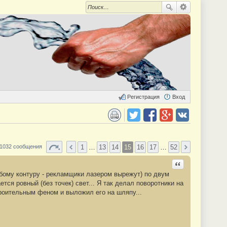
Регистрация
Вход
 для печати
Поделиться в twitter.com
Поделиться в facebook.com
Поделиться в Google Plus
Поделиться в vk.com
1
…
13
14
15
16
17
…
52
1032 сообщения
Ответить с цита
юбому контуру - рекламщики лазером вырежут) по двум
тся ровный (без точек) свет... Я так делал поворотники на
троительным феном и выложил его на шляпу...