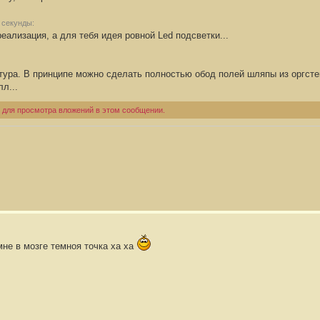
 секунды:
реализация, а для тебя идея ровной Led подсветки...
нтура. В принципе можно сделать полностью обод полей шляпы из оргсте
л...
 для просмотра вложений в этом сообщении.
мне в мозге темноя точка ха ха