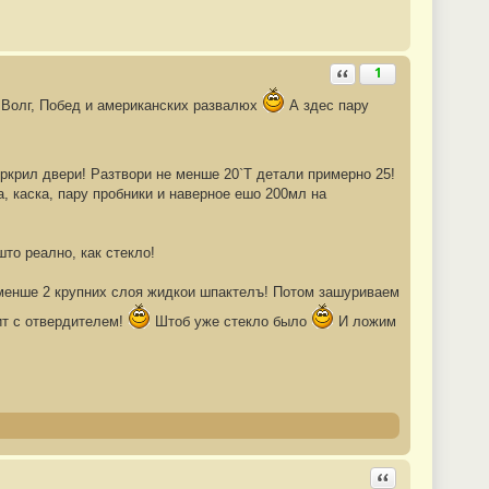
Ответить с цитатой
1
 Волг, Побед и американских развалюх
А здес пару
отркрил двери! Разтвори не менше 20`Т детали примерно 25!
а, каска, пару пробники и наверное ешо 200мл на
што реално, как стекло!
 менше 2 крупних слоя жидкои шпактелъ! Потом зашуриваем
ит с отвердителем!
Штоб уже стекло было
И ложим
Ответить с цита