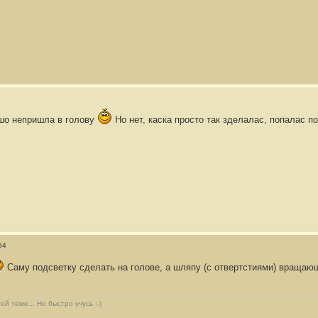
ешо непришла в голову
Но нет, каска просто так зделалас, попалас п
54
Саму подсветку сделать на голове, а шляпу (с отвертстиями) вращающ
й теме... Но быстро учусь :-)