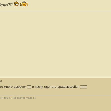
 будет?!?
51
о-много дырочек )))) и каску сделать вращающейся )))))))
й теме... Но быстро учусь :-)