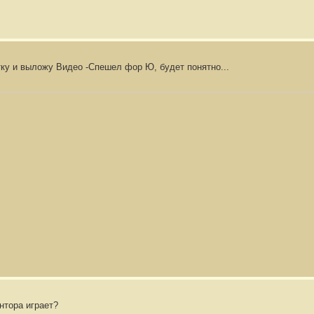
ку и выложу Видео -Спешел фор Ю, будет понятно...
нтора играет?