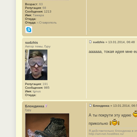
2
Возраст:
63
8
Репутация:
68
9
Сообщения:
1213
Имя:
Тамара
Откуда:
Откуда:
г.Ставрополь
Skype
sudzhis
»
13.01.2014, 06:48
sudzhis
С
Автор темы, Гуру
о
аааааа, токая идея мне 
о
б
щ
е
н
и
е
#
2
Репутация:
191
9
Сообщения:
985
0
Имя:
Ignus
Откуда:
Блондинка
»
13.01.2014, 06:
Блондинка
С
Гуру
о
А ты покрути эту идею
о
б
прикольно
щ
е
н
Я действительно блондинка в это
http://art-net.hostifree.ru/
и