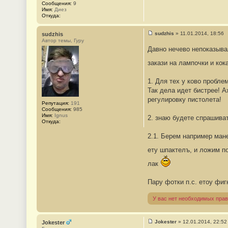
Сообщения:
9
б
Имя:
Диез
щ
Откуда:
е
н
и
sudzhis
»
11.01.2014, 18:56
sudzhis
е
С
Автор темы, Гуру
#
о
Давно нечево непоказыва
2
о
8
б
6
закази на лампочки и кок
щ
е
н
1. Для тех у ково пробле
и
е
Так дела идет бистрее! А
#
регулировку пистолета!
2
Репутация:
191
8
Сообщения:
985
7
Имя:
Ignus
2. знаю будете спрашиват
Откуда:
2.1. Берем например ман
ету шпактелъ, и ложим по
лак
Пару фотки п.с. етоу фиг
У вас нет необходимых прав
Jokester
»
12.01.2014, 22:52
Jokester
С