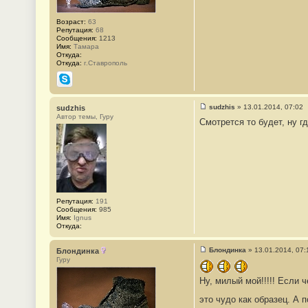
е
#
2
Возраст:
63
9
Репутация:
68
1
Сообщения:
1213
Имя:
Тамара
Откуда:
Откуда:
г.Ставрополь
Skype
sudzhis
»
13.01.2014, 07:02
sudzhis
С
Автор темы, Гуру
Смотрется то будет, ну гд
о
о
б
щ
е
н
и
е
#
2
Репутация:
191
9
Сообщения:
985
2
Имя:
Ignus
Откуда:
Блондинка
»
13.01.2014, 07:
Блондинка
С
Гуру
о
о
Ну, милый мой!!!!! Если 
б
щ
е
это чудо как образец. А 
н