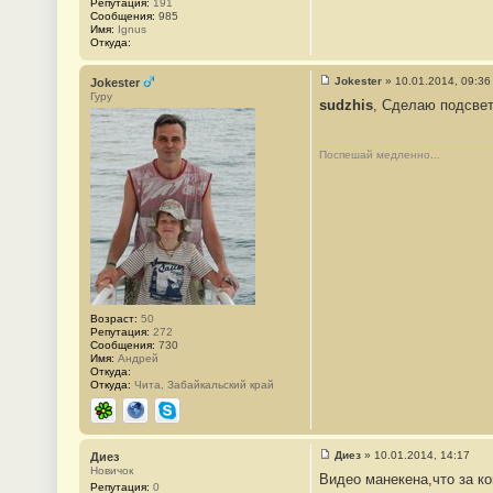
Репутация:
191
8
Сообщения:
985
4
Имя:
Ignus
Откуда:
Jokester
»
10.01.2014, 09:36
Jokester
С
Гуру
sudzhis
, Сделаю подсвет
о
о
б
щ
Поспешай медленно...
е
н
и
е
#
2
8
5
Возраст:
50
Репутация:
272
Сообщения:
730
Имя:
Андрей
Откуда:
Откуда:
Чита, Забайкальский край
ICQ
Сайт
Skype
Диез
»
10.01.2014, 14:17
Диез
С
Новичок
Видео манекена,что за ко
о
Репутация:
0
о