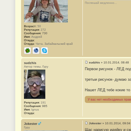
2
Поспешай медленно...
8
1
Возраст:
50
Репутация:
272
Сообщения:
730
Имя:
Андрей
Откуда:
Откуда:
Чита, Забайкальский край
ICQ
Сайт
Skype
sudzhis
»
10.01.2014, 08:48
sudzhis
С
Автор темы, Гуру
Первои рисунок - ЛЕД по
о
о
б
третыи рисунок- думаю за
щ
е
н
Нашет ЛЕД тебе кокие то
и
е
#
У вас нет необходимых прав
2
Репутация:
191
8
Сообщения:
985
2
Имя:
Ignus
Откуда:
Jokester
»
10.01.2014, 09:04
Jokester
С
Гуру
Щас нарисую идейку и ски
о