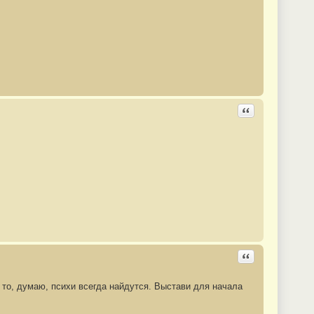
Ответить с цита
Ответить с цита
 то, думаю, психи всегда найдутся. Выстави для начала