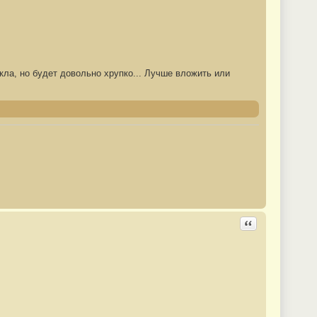
кла, но будет довольно хрупко... Лучше вложить или
Ответить с цита