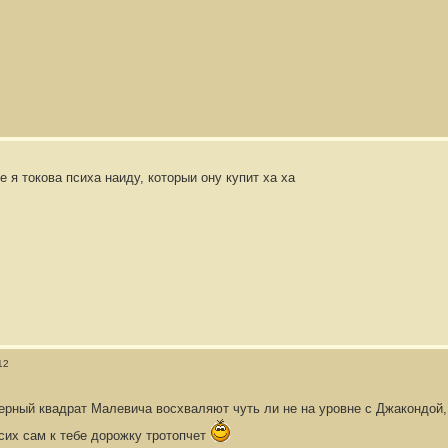
е я токова психа наиду, которыи ону купит ха ха
12
черный квадрат Малевича восхваляют чуть ли не на уровне с Джакондой,
псих сам к тебе дорожку тротопчет