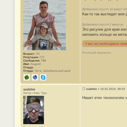
о
б
щ
Добавлено спустя 10 минут 44
е
Как-то так выглядит моя 
н
и
е
Добавлено спустя 2 минуты:
#
Это рисунок для края ко
2
8
наложить кольцо на метал
3
У вас нет необходимых прав
Поспешай медленно...
Возраст:
50
Репутация:
272
Сообщения:
730
Имя:
Андрей
Откуда:
Откуда:
Чита, Забайкальский край
ICQ
Сайт
Skype
sudzhis
»
10.01.2014, 09:33
sudzhis
С
Автор темы, Гуру
о
Нашет етих технологиях 
о
б
щ
е
н
и
е
#
2