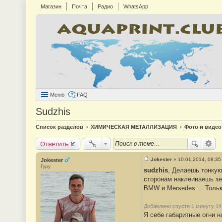
Магазин
Почта
Радио
WhatsApp
Меню
FAQ
Sudzhis
Список разделов
ХИМИЧЕСКАЯ МЕТАЛЛИЗАЦИЯ
Фото и видео
Ответить
Jokester
»
10.01.2014, 08:35
Jokester
С
Гуру
sudzhis
, Делаешь тонкую
о
о
сторонам наклеиваешь зер
б
BMW и Mersedes ... Тольк
щ
е
н
и
Добавлено спустя 1 минуту 14
е
Я себе габаритные огни н
#