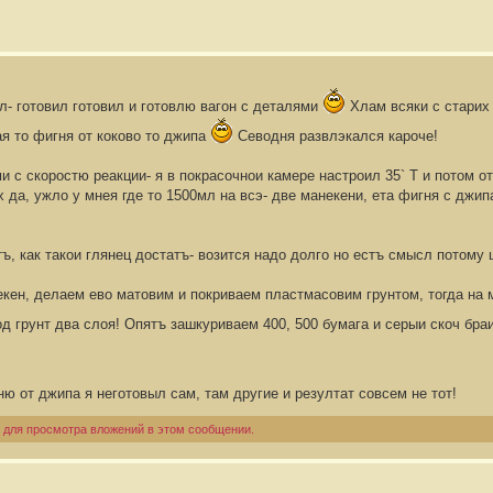
л- готовил готовил и готовлю вагон с деталями
Хлам всяки с старих
ая то фигня от коково то джипа
Севодня развлэкался кароче!
ми с скоростю реакции- я в покрасочнои камере настроил 35` Т и потом 
х да, ужло у мнея где то 1500мл на всэ- две манекени, ета фигня с джип
ъ, как такои глянец достатъ- возится надо долго но естъ смысл потому 
екен, делаем ево матовим и покриваем пластмасовим грунтом, тогда на
д грунт два слоя! Опятъ зашкуриваем 400, 500 бумага и серыи скоч бра
ню от джипа я неготовыл сам, там другие и резултат совсем не тот!
 для просмотра вложений в этом сообщении.