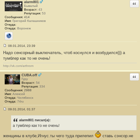
е
alarm801
Отв
#
Бывалый
2
Возраст:
43
6
Репутация:
53
7
Сообщения:
414
Имя:
Григорий Калашников
Откуда:
Откуда:
Воронеж
Сайт
08.01.2014, 23:39
С
Надо сенсорный выключатель, чтоб коснулся и возбудился))) а
о
о
тумблер как то не очень!
б
щ
http://vk.com/arthrom
е
н
и
CUBA.off
Отв
е
Гуру
#
Возраст:
54
2
Репутация:
334
6
Сообщения:
2988
8
Имя:
Алексей
Откуда:
Челябинск
Откуда:
74ru
09.01.2014, 01:37
С
о
о
alarm801 писал(а):
б
а тумблер как то не очень!
щ
е
н
женщины в клубе,Игнус.ты чего туда прилепил
ставь сэнсор.не
и