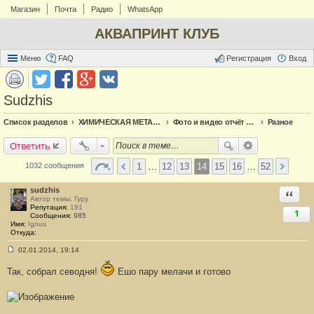
Магазин
Почта
Радио
WhatsApp
АКВАПРИНТ КЛУБ
Меню
FAQ
Регистрация
Вход
Sudzhis
Список разделов
ХИМИЧЕСКАЯ МЕТАЛЛИЗАЦИЯ
Фото и видео отчёт по металлизации
Разное
Ответить
1
…
12
13
14
15
16
…
52
1032 сообщения
sudzhis
Ответи
Автор темы, Гуру
Репутация:
191
1
Сообщения:
985
Имя:
Ignus
Откуда:
02.01.2014, 19:14
С
о
Так, собрал севодня!
Ешо пару мелачи и готово
о
б
щ
е
н