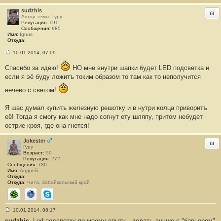
2
7
sudzhis
Отв
7
Автор темы, Гуру
Репутация:
191
Сообщения:
985
Имя:
Ignus
Откуда:
10.01.2014, 07:09
С
о
Спасибо за идею!
НО мне внутри шапки будет LED подсветка и
о
б
если я эё буду ложитъ токим образом то там как то неполучится
щ
е
нечево с светом!
н
и
е
Я шас думал купитъ железную решотку и в нутри колца приворитъ
#
её! Тогда я смогу как мне надо согнут ету шляпу, притом небудет
2
7
острие кроя, где она гнется!
8
Jokester
Отв
Гуру
Возраст:
50
Репутация:
272
Сообщения:
730
Имя:
Андрей
Откуда:
Откуда:
Чита, Забайкальский край
ICQ
Сайт
Skype
10.01.2014, 08:17
С
sudzhis
, Led подсветку по моему опыту - делать лучше с "барьером"
о