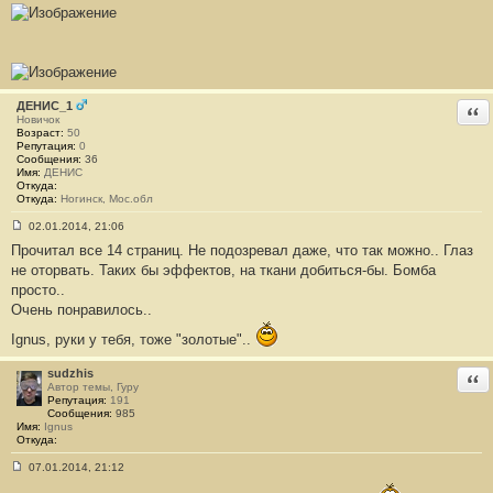
и
е
#
2
6
1
ДЕНИС_1
Отв
Новичок
Возраст:
50
Репутация:
0
Сообщения:
36
Имя:
ДЕНИС
Откуда:
Откуда:
Ногинск, Мос.обл
02.01.2014, 21:06
С
Прочитал все 14 страниц. Не подозревал даже, что так можно.. Глаз
о
о
не оторвать. Таких бы эффектов, на ткани добиться-бы. Бомба
б
просто..
щ
е
Очень понравилось..
н
и
Ignus, руки у тебя, тоже "золотые"..
е
#
2
sudzhis
Отв
6
Автор темы, Гуру
2
Репутация:
191
Сообщения:
985
Имя:
Ignus
Откуда:
07.01.2014, 21:12
С
о