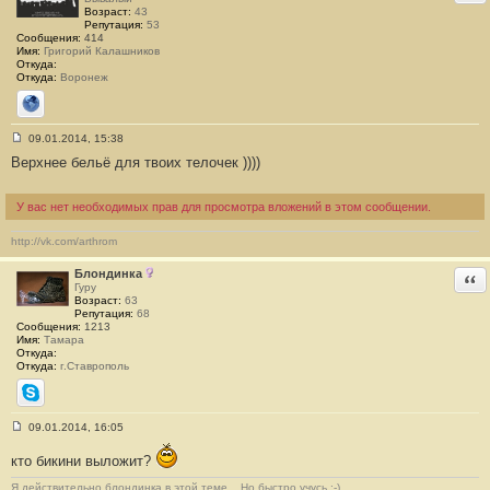
Возраст:
43
Репутация:
53
Сообщения:
414
Имя:
Григорий Калашников
Откуда:
Откуда:
Воронеж
Сайт
09.01.2014, 15:38
С
Верхнее бельё для твоих телочек ))))
о
о
б
щ
У вас нет необходимых прав для просмотра вложений в этом сообщении.
е
н
и
http://vk.com/arthrom
е
#
Блондинка
Отв
2
Гуру
7
Возраст:
63
3
Репутация:
68
Сообщения:
1213
Имя:
Тамара
Откуда:
Откуда:
г.Ставрополь
Skype
09.01.2014, 16:05
С
о
кто бикини выложит?
о
б
Я действительно блондинка в этой теме... Но быстро учусь :-)
щ