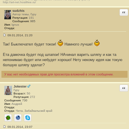
http://art-net.hostifree.ru/
е
н
и
sudzhis
Отв
е
Автор темы, Гуру
#
Репутация:
191
2
Сообщения:
985
7
Имя:
Ignus
4
Откуда:
09.01.2014, 21:20
С
о
Так! Быключател будет токои!
Намного лучше!
о
б
щ
Ета дамочка будет под шлапои! НАчинал варитъ шляпу и как та
е
н
непонимаю будет или небудет хорошо! Нету некому идея как токую
и
болшую шляпу зделат?
е
#
2
У вас нет необходимых прав для просмотра вложений в этом сообщении.
7
5
Jokester
Отв
Гуру
Возраст:
50
Репутация:
272
Сообщения:
730
Имя:
Андрей
Откуда:
Откуда:
Чита, Забайкальский край
ICQ
Сайт
Skype
09.01.2014, 23:07