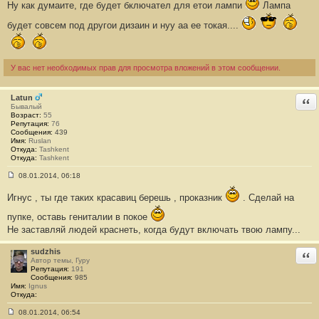
Ну как думаите, где будет бключател для етои лампи
Лампа
о
б
будет совсем под другои дизаин и нуу аа ее токая....
щ
е
н
и
е
#
У вас нет необходимых прав для просмотра вложений в этом сообщении.
2
6
3
Latun
Отв
Бывалый
Возраст:
55
Репутация:
76
Сообщения:
439
Имя:
Ruslan
Откуда:
Tashkent
Откуда:
Tashkent
08.01.2014, 06:18
С
о
Игнус , ты где таких красавиц берешь , проказник
. Сделай на
о
б
пупке, оставь гениталии в покое
щ
е
Не заставляй людей краснеть, когда будут включать твою лампу...
н
и
е
sudzhis
Отв
#
Автор темы, Гуру
2
Репутация:
191
6
Сообщения:
985
4
Имя:
Ignus
Откуда:
08.01.2014, 06:54
С