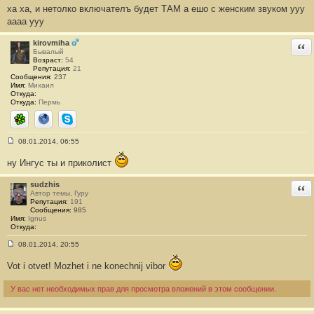
ха ха, и нетолко включателъ будет ТАМ а ешо с женским звуком ууу
о
о
аааа ууу
б
щ
е
kirovmiha
Отв
н
Бывалый
и
Возраст:
54
е
Репутация:
21
#
Сообщения:
237
2
Имя:
Михаил
6
Откуда:
5
Откуда:
Пермь
ICQ
Сайт
Skype
08.01.2014, 06:55
С
о
ну Ингус ты и приколист
о
б
щ
sudzhis
Отв
е
Автор темы, Гуру
н
Репутация:
191
и
Сообщения:
985
е
Имя:
Ignus
#
Откуда:
2
6
08.01.2014, 20:55
6
С
о
Vot i otvet! Mozhet i ne konechnij vibor
о
б
щ
У вас нет необходимых прав для просмотра вложений в этом сообщении.
е
н
и