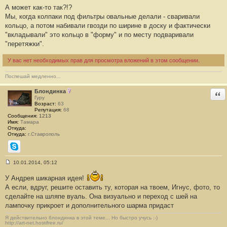
С
А может как-то так?!?
о
о
Мы, когда колпаки под фильтры овальные делали - сваривали
б
кольцо, а потом набивали гвозди по ширине в доску и фактически
щ
е
"вкладывали" это кольцо в "форму" и по месту подваривали
н
"перетяжки".
и
е
#
У вас нет необходимых прав для просмотра вложений в этом сообщении.
2
7
6
Поспешай медленно...
Блондинка
Отв
Гуру
Возраст:
63
Репутация:
68
Сообщения:
1213
Имя:
Тамара
Откуда:
Откуда:
г.Ставрополь
Skype
10.01.2014, 05:12
С
о
У Андрея шикарная идея!
о
б
А если, вдруг, решите оставить ту, которая на твоем, Игнус, фото, то
щ
сделайте на шляпе вуаль. Она визуально и переход с шей на
е
н
лампочку прикроет и дополнительного шарма придаст
и
е
Я действительно блондинка в этой теме... Но быстро учусь :-)
#
http://art-net.hostifree.ru/