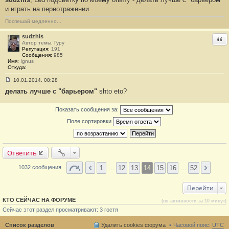
о
и играть на переотражении...
б
щ
Поспешай медленно...
е
н
и
sudzhis
Отв
е
Автор темы, Гуру
#
Репутация:
191
2
Сообщения:
985
7
Имя:
Ignus
9
Откуда:
10.01.2014, 08:28
С
делать лучше с "барьером"
shto eto?
о
о
б
Показать сообщения за:
щ
е
Поле сортировки
н
и
е
#
2
Ответить
8
0
1
…
12
13
14
15
16
…
52
1032 сообщения
Перейти
КТО СЕЙЧАС НА ФОРУМЕ
(по активности за 10 минут)
Сейчас этот раздел просматривают: 3 гостя
Список разделов
Удалить cookies форума
Часовой пояс:
UTC