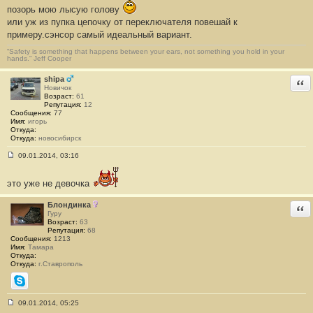
е
позорь мою лысую голову
#
или уж из пупка цепочку от переключателя повешай к
2
6
примеру.сэнсор самый идеальный вариант.
9
“Safety is something that happens between your ears, not something you hold in your
hands.” Jeff Cooper
shipa
Отв
Новичок
Возраст:
61
Репутация:
12
Сообщения:
77
Имя:
игорь
Откуда:
Откуда:
новосибирск
09.01.2014, 03:16
С
о
о
это уже не девочка
б
щ
е
Блондинка
Отв
н
Гуру
и
Возраст:
63
е
Репутация:
68
#
Сообщения:
1213
2
Имя:
Тамара
7
Откуда:
0
Откуда:
г.Ставрополь
Skype
09.01.2014, 05:25
С