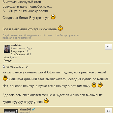
В истоме изогнутый стан...
о
о
Зовущая в даль поднебесную...
б
А... Игнус ей
кл
кнопку впаял
щ
е
н
Создав из Лилит Еву грешную
и
е
#
Вот и выяснили кто тут искуситель
2
7
1
Я действительно блондинка в этой теме... Но быстро учусь :-)
http://art-net.hostifree.ru/
sudzhis
Отв
Автор темы, Гуру
Репутация:
191
Сообщения:
985
Имя:
Ignus
Откуда:
09.01.2014, 07:14
С
ха ха, самому смешно хаха! Сфоткат трудно, но в реалном лучше!
о
о
б
Слишком длинний етот выключателъ, севодня куплю по менше!
щ
е
Нет, сенсори нехочу, в пупке тоже нехочу а вот там хочу
н
и
е
Зделаю сам виключател менше и будет ок и ешо при включение
#
2
будет оууууу ваууу уееее
7
2
alarm801
Отв
Бывалый