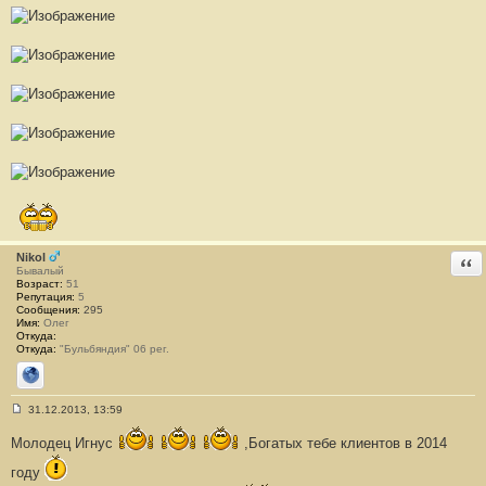
Nikol
Отв
Бывалый
Возраст:
51
Репутация:
5
Сообщения:
295
Имя:
Олег
Откуда:
Откуда:
"Бульбяндия" 06 рег.
Сайт
31.12.2013, 13:59
С
о
Молодец Игнус
,Богатых тебе клиентов в 2014
о
б
году
щ
е