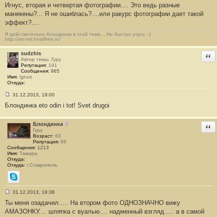
Игнус, вторая и четвертая фотографии.... Это ведь разные
о
о
манекены?... Я не ошиблась?....или ракурс фотографии дает такой
б
эффект?....
щ
е
н
Я действительно блондинка в этой теме... Но быстро учусь :-)
http://art-net.hostifree.ru/
и
е
#
sudzhis
Отв
2
Автор темы, Гуру
5
Репутация:
191
7
Сообщения:
985
Имя:
Ignus
Откуда:
31.12.2013, 19:00
С
Блондинка eto odin i tot! Svet drugoi
о
о
б
щ
Блондинка
Отв
е
Гуру
н
Возраст:
63
и
Репутация:
68
е
Сообщения:
1213
#
Имя:
Тамара
2
Откуда:
5
Откуда:
г.Ставрополь
8
Skype
31.12.2013, 19:38
С
Ты меня озадачил..... На втором фото ОДНОЗНАЧНО вижу
о
о
АМАЗОНКУ.... шляпка с вуалью.... надменный взгляд..... а в самой
б