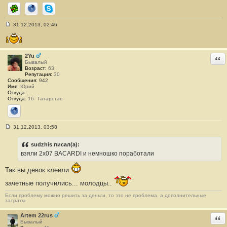
ICQ
Сайт
Skype
31.12.2013, 02:46
С
о
о
б
щ
2Yu
Отв
е
Бывалый
н
Возраст:
63
и
Репутация:
30
е
Сообщения:
942
#
Имя:
Юрий
2
Откуда:
5
Откуда:
16- Татарстан
1
Сайт
31.12.2013, 03:58
С
о
о
sudzhis писал(а):
б
взяли 2х07 BACARDI и немношко поработали
щ
е
н
Так вы девок клеили
и
е
зачетные получились... молодцы..
#
2
Если проблему можно решить за деньги, то это не проблема, а дополнительные
5
затраты
2
Artem 22rus
Отв
Бывалый