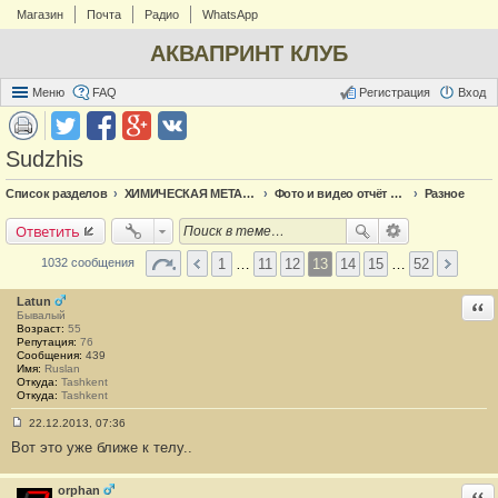
Магазин
Почта
Радио
WhatsApp
АКВАПРИНТ КЛУБ
Меню
FAQ
Регистрация
Вход
Sudzhis
Список разделов
ХИМИЧЕСКАЯ МЕТАЛЛИЗАЦИЯ
Фото и видео отчёт по металлизации
Разное
Ответить
1
…
11
12
13
14
15
…
52
1032 сообщения
Latun
Отв
Бывалый
Возраст:
55
Репутация:
76
Сообщения:
439
Имя:
Ruslan
Откуда:
Tashkent
Откуда:
Tashkent
22.12.2013, 07:36
С
Вот это уже ближе к телу..
о
о
б
щ
orphan
Отв