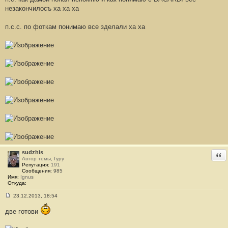
щ
незакончилосъ ха ха ха
е
н
и
п.с.с. по фоткам понимаю всe зделали ха ха
е
#
2
4
3
sudzhis
Отв
Автор темы, Гуру
Репутация:
191
Сообщения:
985
Имя:
Ignus
Откуда:
23.12.2013, 18:54
С
о
две гoтови
о
б
щ