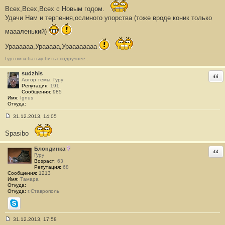
н
Всех,Всех,Всех с Новым годом.
и
Удачи Нам и терпения,ослиного упорства (тоже вроде коник только
е
#
2
маааленький)
5
5
Ураааааа,Урааааа,Ураааааааа
Гуртом и батьку бить сподручнее...
sudzhis
Отв
Автор темы, Гуру
Репутация:
191
Сообщения:
985
Имя:
Ignus
Откуда:
31.12.2013, 14:05
С
о
Spasibo
о
б
щ
Блондинка
Отв
е
Гуру
н
Возраст:
63
и
Репутация:
68
е
Сообщения:
1213
#
Имя:
Тамара
2
Откуда:
5
Откуда:
г.Ставрополь
6
Skype
31.12.2013, 17:58
С