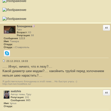
е
н
и
е
#
2
4
4
Блондинка
Отв
Гуру
Возраст:
63
Репутация:
68
Сообщения:
1213
Имя:
Тамара
Откуда:
Откуда:
г.Ставрополь
Skype
23.12.2013, 19:03
С
..... Игнус, ничего, что я лезу?....
о
о
Какой диаметр шеи мадам?.... какойнить трубой перед золочением
б
нельзя шею нарастить?....
щ
е
н
Я действительно блондинка в этой теме... Но быстро учусь :-)
http://art-net.hostifree.ru/
и
е
#
sudzhis
Отв
2
Автор темы, Гуру
4
Репутация:
191
5
Сообщения:
985
Имя:
Ignus
Откуда: