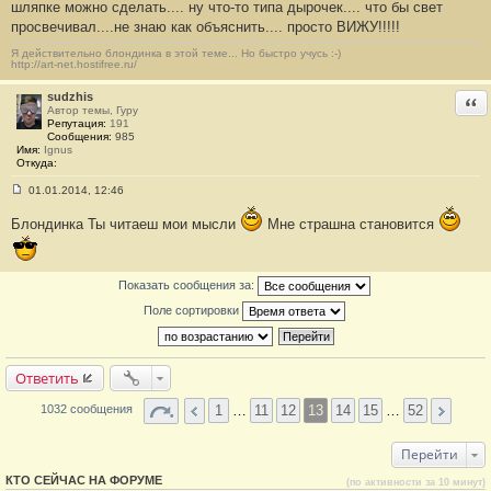
шляпке можно сделать.... ну что-то типа дырочек.... что бы свет
щ
е
просвечивал....не знаю как объяснить.... просто ВИЖУ!!!!!
н
и
Я действительно блондинка в этой теме... Но быстро учусь :-)
е
http://art-net.hostifree.ru/
#
2
sudzhis
Отв
5
Автор темы, Гуру
9
Репутация:
191
Сообщения:
985
Имя:
Ignus
Откуда:
01.01.2014, 12:46
С
о
Блондинка Ты читаеш мои мысли
Мне страшна становится
о
б
щ
е
н
Показать сообщения за:
и
е
Поле сортировки
#
2
6
0
Ответить
1
…
11
12
13
14
15
…
52
1032 сообщения
Перейти
КТО СЕЙЧАС НА ФОРУМЕ
(по активности за 10 минут)