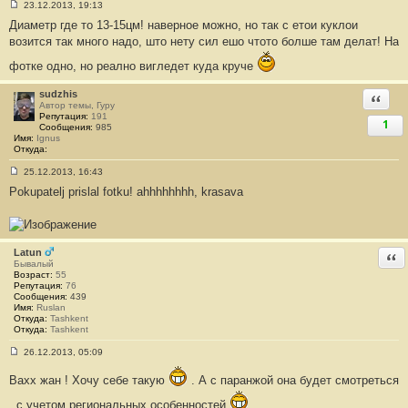
23.12.2013, 19:13
С
Диаметр где то 13-15цм! наверное можно, но так с етои куклои
о
о
возится так много надо, што нету сил ешо чтото болше там делат! На
б
щ
фотке одно, но реално вигледет куда круче
е
н
и
sudzhis
Ответи
е
Автор темы, Гуру
#
Репутация:
191
1
2
Сообщения:
985
4
Имя:
Ignus
6
Откуда:
25.12.2013, 16:43
С
Pokupatelj prislal fotku! ahhhhhhhh, krasava
о
о
б
щ
е
н
Latun
Отв
и
Бывалый
е
Возраст:
55
#
Репутация:
76
2
Сообщения:
439
4
Имя:
Ruslan
7
Откуда:
Tashkent
Откуда:
Tashkent
26.12.2013, 05:09
С
о
Вахх жан ! Хочу себе такую
. А с паранжой она будет смотреться
о
б
, с учетом региональных особенностей
щ