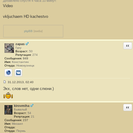
Добавлено спустя 4 часа 10 минут:
Video
vkljuchaem HD kachestvo
phpBB
[media]
zapas
Отв
Гуру
Возраст:
50
Репутация:
274
Сообщения:
949
Имя:
Константин
Откуда:
Новокузнецк
Сайт
ВКонтакте
31.12.2013, 02:40
С
Эхх, слов нет, одни слюни.)
о
о
б
щ
е
kirovmiha
Отв
н
Бывалый
и
Возраст:
54
е
Репутация:
21
#
Сообщения:
237
2
Имя:
Михаил
5
Откуда:
0
Откуда:
Пермь