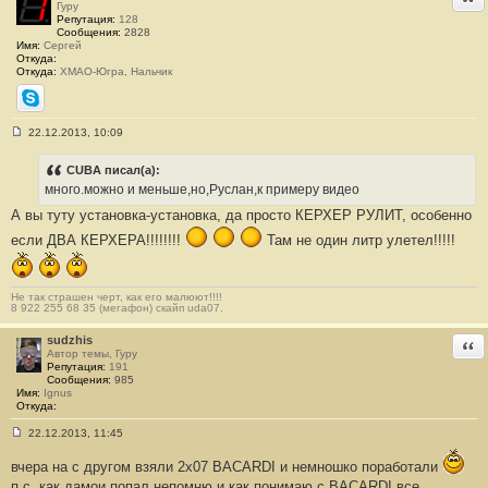
е
Гуру
н
Репутация:
128
и
Сообщения:
2828
е
Имя:
Сергей
#
Откуда:
2
Откуда:
ХМАО-Югра, Нальчик
4
1
Skype
22.12.2013, 10:09
С
о
о
CUBA писал(а):
б
много.можно и меньше,но,Руслан,к примеру видео
щ
е
А вы туту установка-установка, да просто КЕРХЕР РУЛИТ, особенно
н
и
если ДВА КЕРХЕРА!!!!!!!!
Там не один литр улетел!!!!!
е
#
2
4
Не так страшен черт, как его малюют!!!!
2
8 922 255 68 35 (мегафон) скайп uda07.
sudzhis
Отв
Автор темы, Гуру
Репутация:
191
Сообщения:
985
Имя:
Ignus
Откуда:
22.12.2013, 11:45
С
о
вчера на с другом взяли 2х07 BACARDI и немношко поработали
о
б
п.с. как дамои попал непомню и как понимаю с BACARDI все