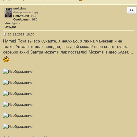
е
н
sudzhis
Отв
и
Автор темы, Гуру
е
Репутация:
191
#
Сообщения:
985
2
Имя:
Ignus
4
Откуда:
8
30.12.2013, 18:50
С
Ну так! Пока вы всэ бухаите, я небухаю, я лю на манекени и не
о
о
толко! Устал как волк севодня, вес денй мохал! сперва лак, сушка,
б
серебро аххх! Завтра может и лак поставлю! Может и видео будет,,,,
щ
е
н
и
е
#
2
4
9