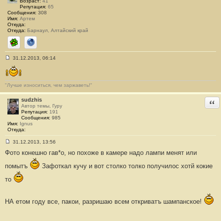
Возраст:
41
Репутация:
65
Сообщения:
308
Имя:
Артем
Откуда:
Откуда:
Барнаул, Алтайский край
ICQ
Сайт
31.12.2013, 06:14
С
о
о
б
"Лучше износиться, чем заржаветь!"
щ
е
н
sudzhis
Отв
и
Автор темы, Гуру
е
Репутация:
191
#
Сообщения:
985
2
Имя:
Ignus
5
Откуда:
3
31.12.2013, 13:56
С
Фото конешно гав*о, но похоже в камере надо лампи менят или
о
о
б
помытъ
Зафоткал кучу и вот столко толко получилос хотй кокие
щ
е
то
н
и
е
#
НА етом году все, пакои, разришаю всем откриватъ шампанское!
2
5
4