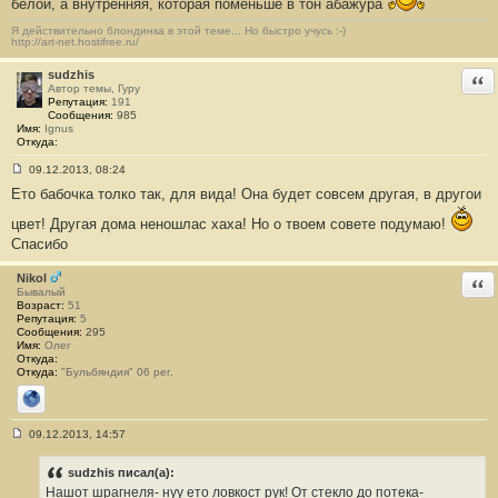
белой, а внутренняя, которая поменьше в тон абажура
е
н
Я действительно блондинка в этой теме... Но быстро учусь :-)
и
http://art-net.hostifree.ru/
е
#
2
sudzhis
Отв
1
Автор темы, Гуру
7
Репутация:
191
Сообщения:
985
Имя:
Ignus
Откуда:
09.12.2013, 08:24
С
Ето бабочка толко так, для вида! Она будет совсем другая, в другои
о
о
б
цвет! Другая дома неношлас хаха! Но о твоем совете подумаю!
щ
Спасибо
е
н
и
Nikol
Отв
е
Бывалый
#
Возраст:
51
2
Репутация:
5
1
Сообщения:
295
8
Имя:
Олег
Откуда:
Откуда:
"Бульбяндия" 06 рег.
Сайт
09.12.2013, 14:57
С
о
о
sudzhis писал(а):
б
Нашот шрагнеля- нуу ето ловкост рук! От стекло до потека-
щ