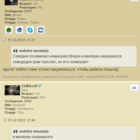
и
Возраст:
39
е
Репутация:
481
#
Сообщения:
2099
2
Имя:
Денис
1
Откуда:
Томск
2
Откуда:
Сибирь, Томск
ICQ
Сайт
Skype
ВКонтакте
07.12.2013, 17:17
С
о
о
sudzhis писал(а):
б
Севодня похимичил немношко! Вчера в малярке нахрюкался,
щ
е
севододня руки треслис, но ето немешает
н
круто! пойти тоже чтоли нахрюкаться, чтобы работа пошла))
и
е
#
Развитие и продвижение аквапечати в России и СНГ - AQUAPRINT.CLUB - ФОРУМ
2
1
CUBA.off
Отв
3
Гуру
Возраст:
54
Репутация:
334
Сообщения:
2988
Имя:
Алексей
Откуда:
Челябинск
Откуда:
74ru
07.12.2013, 17:48
С
о
о
sudzhis писал(а):
б
в малярке нахрюкался
щ