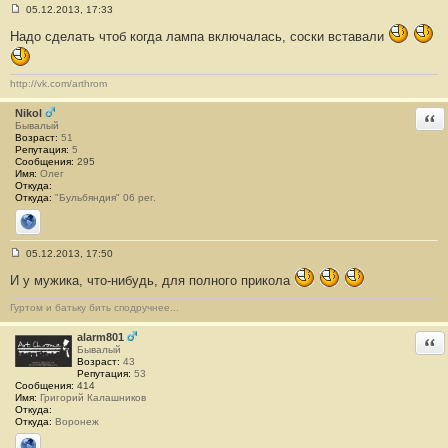
05.12.2013, 17:33
С
о
Надо сделать чтоб когда лампа включалась, соски вставали
о
б
щ
е
http://vk.com/arthrom
н
и
Nikol
Отв
е
Бывалый
#
Возраст:
51
2
Репутация:
5
0
Сообщения:
295
4
Имя:
Олег
Откуда:
Откуда:
"Бульбяндия" 06 рег.
Сайт
05.12.2013, 17:50
С
о
И у мужика, что-нибудь, для полного прикола
о
б
Гуртом и батьку бить сподручнее...
щ
е
н
alarm801
Отв
и
Бывалый
е
Возраст:
43
#
Репутация:
53
2
Сообщения:
414
0
Имя:
Григорий Калашников
5
Откуда:
Откуда:
Воронеж