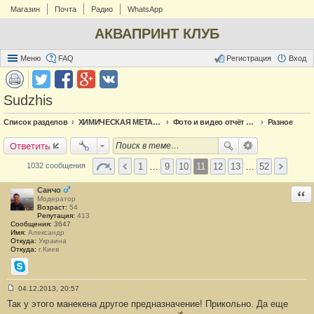
Магазин
Почта
Радио
WhatsApp
АКВАПРИНТ КЛУБ
Меню
FAQ
Регистрация
Вход
Sudzhis
Список разделов
ХИМИЧЕСКАЯ МЕТАЛЛИЗАЦИЯ
Фото и видео отчёт по металлизации
Разное
Ответить
1
…
9
10
11
12
13
…
52
1032 сообщения
Санчо
Отв
Модератор
Возраст:
54
Репутация:
413
Сообщения:
3647
Имя:
Александр
Откуда:
Украина
Откуда:
г.Киев
Skype
04.12.2013, 20:57
С
Так у этого манекена другое предназначение! Прикольно. Да еще
о
о