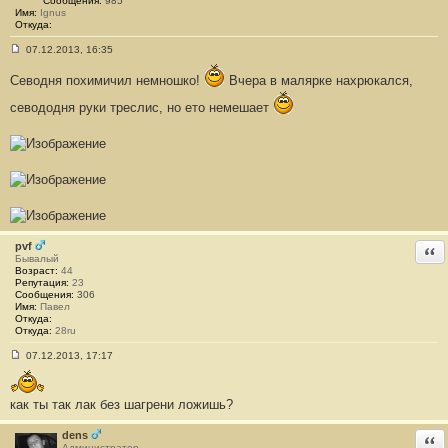
Сообщения:
985
Имя:
Ignus
Откуда:
07.12.2013, 16:35
С
о
Севодня похимичил немношко!
Вчера в малярке нахрюкался,
о
б
севододня руки треслис, но ето немешает
щ
е
н
и
е
#
2
1
1
pvf
Отв
Бывалый
Возраст:
44
Репутация:
23
Сообщения:
306
Имя:
Павел
Откуда:
Откуда:
28ru
07.12.2013, 17:17
С
о
о
б
как ты так лак без шагрени ложишь?
щ
е
dens
Отв
н
Администратор