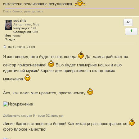
б
интересно реализована регулировка.
щ
е
Глаза боятся, руки делают.
н
и
sudzhis
Ответи
е
Автор темы, Гуру
#
Репутация:
191
2
1
Сообщения:
985
0
Имя:
Ignus
1
Откуда:
04.12.2013, 21:09
С
о
Я же говорил, што будет не как всегда
Да, лампа работает на
о
б
сенсор прикоснавение!
Ешо будет гламурние ношки и ешо
щ
е
идентичний мужик! Кароче дом привратился в склад ярких
н
и
манекенов
е
#
2
0
Ахх, как ламп мне нравится, проста немогу
2
Добавлено спустя 9 часов 52 минуты:
Линия башков становится болше! Как китаици разспространяется
фото плохое качество!