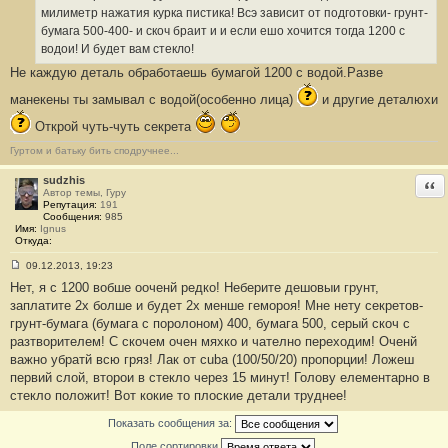
е
милиметр нажатия курка пистика! Всэ зависит от подготовки- грунт-
н
бумага 500-400- и скоч браит и и если ешо хочится тогда 1200 с
и
е
водои! И будет вам стекло!
#
Не каждую деталь обработаешь бумагой 1200 с водой.Разве
2
1
9
манекены ты замывал с водой(особенно лица)
и другие деталюхи
Открой чуть-чуть секрета
Гуртом и батьку бить сподручнее...
sudzhis
Отв
Автор темы, Гуру
Репутация:
191
Сообщения:
985
Имя:
Ignus
Откуда:
09.12.2013, 19:23
С
Нет, я с 1200 вобше ооченй редко! Неберите дешовыи грунт,
о
о
заплатите 2х болше и будет 2х менше гемороя! Мне нету секретов-
б
грунт-бумага (бумага с поролоном) 400, бумага 500, серый скоч с
щ
е
разтворителем! С скочем очен мяхко и чателно переходим! Оченй
н
важно убратй всю гряз! Лак от cuba (100/50/20) пропорции! Ложеш
и
е
первий слой, второи в стекло через 15 минут! Голову елементарно в
#
стекло положит! Вот кокие то плоские детали труднее!
2
2
0
Показать сообщения за:
Поле сортировки