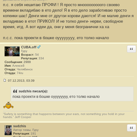
н
п.с. я себя нешитаю ПРОФИ ! Я просто мнооооооооого своево
и
времени вкладибаю в ето дело! Я в ето дело заработиваю просто
е
#
копеики шас! Денги мне от другои корови даются! И не малие денги я
2
вкладиваю в етот ПРИКОЛ! И не толко денги- нерви, свободное
0
9
время, итд. А вот идеи да, они у меня безгранични ха ха
п.с.с. пока проекти в бошке оуууууууу, ето толко начало
CUBA.off
Отв
Гуру
Возраст:
54
Репутация:
334
Сообщения:
2988
Имя:
Алексей
Откуда:
Челябинск
Откуда:
74ru
07.12.2013, 03:39
С
о
о
sudzhis писал(а):
б
пока проекти в бошке оуууууууу, ето толко начало
щ
е
н
и
е
“Safety is something that happens between your ears, not something you hold in your
#
hands.” Jeff Cooper
2
1
sudzhis
Отв
0
Автор темы, Гуру
Репутация:
191