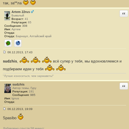
так, за**ла
Artem 22rus
Отв
Бывалый
Возраст:
41
Репутация:
65
Сообщения:
308
Имя:
Артем
Откуда:
Откуда:
Барнаул, Алтайский край
ICQ
Сайт
06.12.2013, 17:43
С
о
sudzhis
,
всё супер у тебя, мы вдохновляемся и
о
б
подбираем идеи у тебя
щ
е
н
"Лучше износиться, чем заржаветь!"
и
е
sudzhis
Отв
#
Автор темы, Гуру
2
Репутация:
191
0
Сообщения:
985
8
Имя:
Ignus
Откуда:
06.12.2013, 19:09
С
о
Spasibo
о
б
щ
Добавлено спустя 58 минут:
е