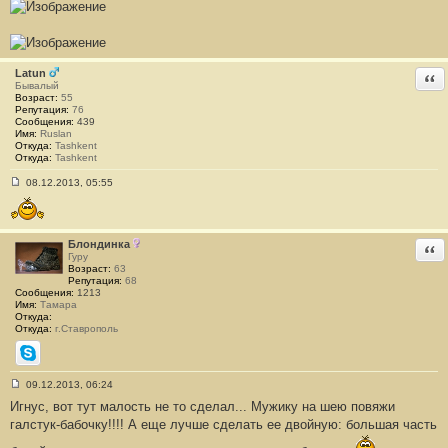
Latun
Отв
Бывалый
Возраст:
55
Репутация:
76
Сообщения:
439
Имя:
Ruslan
Откуда:
Tashkent
Откуда:
Tashkent
08.12.2013, 05:55
С
о
о
б
щ
Блондинка
Отв
е
Гуру
н
Возраст:
63
и
Репутация:
68
е
Сообщения:
1213
#
Имя:
Тамара
2
Откуда:
1
Откуда:
г.Ставрополь
6
Skype
09.12.2013, 06:24
С
Игнус, вот тут малость не то сделал... Мужику на шею повяжи
о
о
галстук-бабочку!!!! А еще лучше сделать ее двойную: большая часть
б
щ