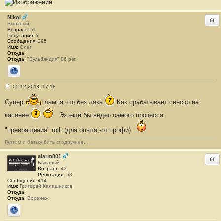
Nikol
Отв
Бывалый
Возраст:
51
Репутация:
5
Сообщения:
295
Имя:
Олег
Откуда:
Откуда:
"Бульбяндия" 06 рег.
Сайт
05.12.2013, 17:18
С
о
Супер
лампа что без лака
Как срабатывает сенсор на
о
б
касание
Эх ещё бы видео самого процесса
щ
е
н
"превращения":roll: (для опыта,-от профи)
и
е
Гуртом и батьку бить сподручнее...
#
2
0
alarm801
Отв
3
Бывалый
Возраст:
43
Репутация:
53
Сообщения:
414
Имя:
Григорий Калашников
Откуда:
Откуда:
Воронеж
Сайт