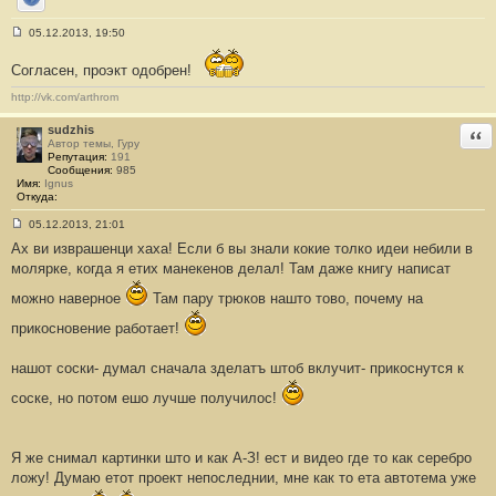
Сайт
05.12.2013, 19:50
С
о
Согласен, проэкт одобрен!
о
б
щ
http://vk.com/arthrom
е
н
sudzhis
Отв
и
Автор темы, Гуру
е
Репутация:
191
#
Сообщения:
985
2
Имя:
Ignus
0
Откуда:
6
05.12.2013, 21:01
С
Ах ви изврашенци хаха! Если б вы знали кокие толко идеи небили в
о
о
молярке, когда я етих манекенов делал! Там даже книгу написат
б
щ
можно наверное
Там пару трюков нашто тово, почему на
е
н
прикосновение работает!
и
е
#
нашот соски- думал сначала зделатъ штоб вклучит- прикоснутся к
2
0
7
соске, но потом ешо лучше получилос!
Я же снимал картинки што и как А-З! ест и видео где то как серебро
ложу! Думаю етот проект непоследнии, мне как то ета автотема уже