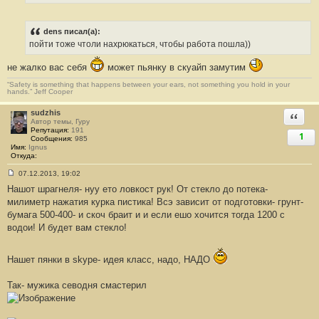
е
н
и
е
dens писал(а):
#
пойти тоже чтоли нахрюкаться, чтобы работа пошла))
2
1
4
не жалко вас себя
может пьянку в скуайп замутим
“Safety is something that happens between your ears, not something you hold in your
hands.” Jeff Cooper
sudzhis
Ответи
Автор темы, Гуру
Репутация:
191
1
Сообщения:
985
Имя:
Ignus
Откуда:
07.12.2013, 19:02
С
Нашот шрагнеля- нуу ето ловкост рук! От стекло до потека-
о
о
милиметр нажатия курка пистика! Всэ зависит от подготовки- грунт-
б
бумага 500-400- и скоч браит и и если ешо хочится тогда 1200 с
щ
е
водои! И будет вам стекло!
н
и
е
#
Нашет пянки в skype- идея класс, надо, НАДО
2
1
5
Так- мужика севодня смастерил