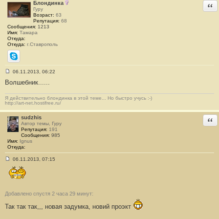
и
Блондинка
Отв
е
Гуру
#
Возраст:
63
1
Репутация:
68
2
Сообщения:
1213
3
Имя:
Тамара
Откуда:
Откуда:
г.Ставрополь
Skype
06.11.2013, 06:22
С
Волшебник......
о
о
б
Я действительно блондинка в этой теме... Но быстро учусь :-)
щ
http://art-net.hostifree.ru/
е
н
и
sudzhis
Отв
е
Автор темы, Гуру
#
Репутация:
191
1
Сообщения:
985
2
Имя:
Ignus
4
Откуда:
06.11.2013, 07:15
С
о
о
б
щ
е
Добавлено спустя 2 часа 29 минут:
н
и
Так так так,,, новая задумка, новий проэкт
е
#