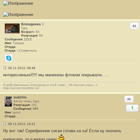
1
2
5
Блондинка
Отв
Гуру
Возраст:
63
Репутация:
68
Сообщения:
1213
Имя:
Тамара
Откуда:
Откуда:
г.Ставрополь
Skype
06.11.2013, 09:48
С
интересненько!!!!! мы манекены флоком покрывали......
о
о
б
Я действительно блондинка в этой теме... Но быстро учусь :-)
щ
http://art-net.hostifree.ru/
е
н
и
sudzhis
Ответи
е
Автор темы, Гуру
#
Репутация:
191
1
1
Сообщения:
985
2
Имя:
Ignus
6
Откуда:
09.11.2013, 16:21
С
Ну вот так! Серебренние сиски готови ха ха! Если ну оооченъ
о
о
б
попрасити, то и видео скину