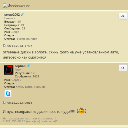
и
е
#
1
2
sergo2002
Отв
1
Новичок
Возраст:
50
Репутация:
19
Сообщения:
28
Имя:
Sergo
Откуда:
Откуда:
Грузия,Тбилиси
05.11.2013, 17:26
С
отличные диски в золоте, скинь фото на уже установленном авто,
о
о
интересно как смотрится
б
щ
е
orphan
Отв
н
Гуру
и
Репутация:
128
е
Сообщения:
2828
#
Имя:
Сергей
1
Откуда:
2
Откуда:
ХМАО-Югра, Нальчик
2
Skype
06.11.2013, 06:16
С
о
Игнус, поздравляю диски просто чудо!!!!!
о
б
Не так страшен черт, как его малюют!!!!
щ
8 922 255 68 35 (мегафон) скайп uda07.
е
н