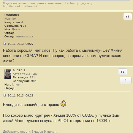
щ
Я действительно блондинка в этой теме... Но быстро учусь :-)
е
http://art-net.hostifree.ru/
н
и
Roninrus
Отв
е
Новичок
#
Репутация:
4
1
Сообщения:
75
3
Имя:
Денис
6
Откуда:
Откуда:
нижнекамск
10.11.2013, 06:27
С
Работа хорошая, нет слов. Ну как работа с мылом-лучше? Химия
о
о
своя или от CUBA? И еще вопрос, на промывочном пулике какая
б
дюза?
щ
е
н
sudzhis
Ответи
и
Автор темы, Гуру
е
Репутация:
191
#
1
Сообщения:
985
1
Имя:
Ignus
3
Откуда:
7
10.11.2013, 09:23
С
о
Блондинка спасибо, я стараюс
о
б
щ
Про коково мило идет реч? Химия 100% от CUBA, у пулика 1мм
е
н
дюза! Мало, думаю покупатъ PILOT с германии но 1600$ :о
и
е
#
Добавлено спустя 5 часов 9 минут: