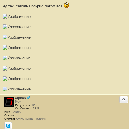
1
3
ну так! севодня покрил лаком всэ
8
orphan
Отв
Гуру
Репутация:
128
Сообщения:
2828
Имя:
Сергей
Откуда:
Откуда:
ХМАО-Югра, Нальчик