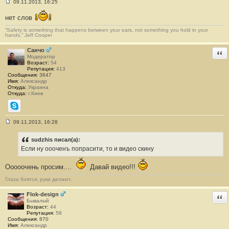
09.11.2013, 16:25
С
о
нет слов
о
б
“Safety is something that happens between your ears, not something you hold in your
щ
hands.” Jeff Cooper
е
н
и
Санчо
Отв
е
Модератор
#
Возраст:
54
1
Репутация:
413
2
Сообщения:
3647
8
Имя:
Александр
Откуда:
Украина
Откуда:
г.Киев
Skype
09.11.2013, 16:28
С
о
о
sudzhis писал(а):
б
Если ну оооченъ попрасити, то и видео скину
щ
е
н
Ооооочень просим....
Давай видео!!!
и
е
Глаза боятся, руки делают.
#
1
2
Flok-design
Отв
9
Бывалый
Возраст:
44
Репутация:
58
Сообщения:
870
Имя:
Александр