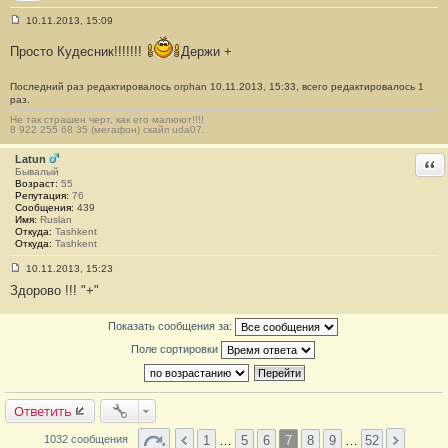
Skype
10.11.2013, 15:09
С
о
Просто Кудесник!!!!!!!
Держи +
о
б
щ
Последний раз редактировалось
orphan
10.11.2013, 15:33, всего редактировалось 1
е
раз.
н
и
Не так страшен черт, как его малюют!!!!
е
8 922 255 68 35 (мегафон) скайп uda07.
#
1
Latun
Отв
3
Бывалый
9
Возраст:
55
Репутация:
76
Сообщения:
439
Имя:
Ruslan
Откуда:
Tashkent
Откуда:
Tashkent
10.11.2013, 15:23
С
Здорово !!! "+"
о
о
б
Показать сообщения за:
щ
е
Поле сортировки
н
и
е
#
1
Ответить
4
0
1
…
5
6
7
8
9
…
52
1032 сообщения