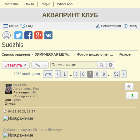
Магазин
Почта
Радио
WhatsApp
АКВАПРИНТ КЛУБ
Меню
FAQ
Регистрация
Вход
Sudzhis
Список разделов
ХИМИЧЕСКАЯ МЕТАЛЛИЗАЦИЯ
Фото и видео отчёт по металлизации
Разное
Ответить
1
…
5
6
7
8
9
…
52
1032 сообщения
sudzhis
Ответи
Автор темы, Гуру
Репутация:
191
1
Сообщения:
985
Имя:
Ignus
Откуда:
04.11.2013, 18:27
С
о
о
б
щ
Добавлено спустя 20 часов 59 минут:
е
н