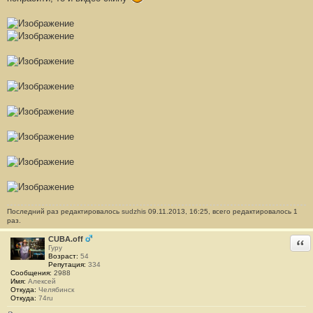
щ
е
н
и
е
#
1
2
7
Последний раз редактировалось
sudzhis
09.11.2013, 16:25, всего редактировалось 1
раз.
CUBA.off
Отв
Гуру
Возраст:
54
Репутация:
334
Сообщения:
2988
Имя:
Алексей
Откуда:
Челябинск
Откуда:
74ru