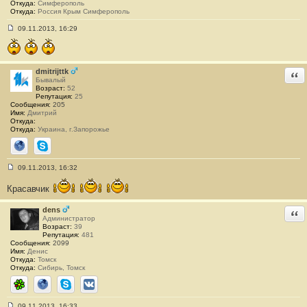
Откуда:
Симферополь
Откуда:
Россия Крым Симферополь
09.11.2013, 16:29
С
о
о
б
щ
dmitrijttk
Отв
е
Бывалый
н
Возраст:
52
и
Репутация:
25
е
Сообщения:
205
#
Имя:
Дмитрий
1
Откуда:
3
Откуда:
Украина, г.Запорожье
0
Сайт
Skype
09.11.2013, 16:32
С
о
Красавчик
о
б
щ
dens
Отв
е
Администратор
н
Возраст:
39
и
Репутация:
481
е
Сообщения:
2099
#
Имя:
Денис
1
Откуда:
Томск
3
Откуда:
Сибирь, Томск
1
ICQ
Сайт
Skype
ВКонтакте
09.11.2013, 16:33