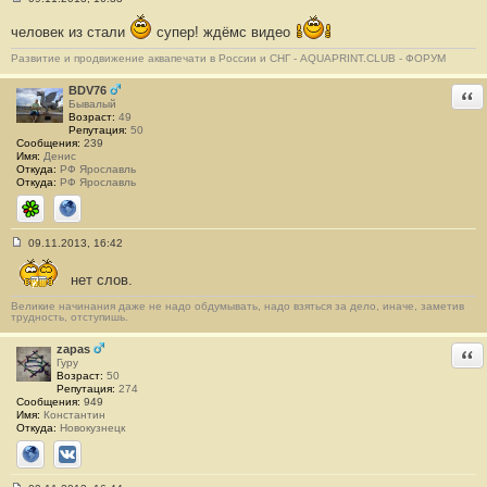
С
о
человек из стали
супер! ждёмс видео
о
б
Развитие и продвижение аквапечати в России и СНГ - AQUAPRINT.CLUB - ФОРУМ
щ
е
н
BDV76
Отв
и
Бывалый
е
Возраст:
49
#
Репутация:
50
1
Сообщения:
239
3
Имя:
Денис
2
Откуда:
РФ Ярославль
Откуда:
РФ Ярославль
ICQ
Сайт
09.11.2013, 16:42
С
о
нет слов.
о
б
щ
Великие начинания даже не надо обдумывать, надо взяться за дело, иначе, заметив
трудность, отступишь.
е
н
и
zapas
Отв
е
Гуру
#
Возраст:
50
1
Репутация:
274
3
Сообщения:
949
3
Имя:
Константин
Откуда:
Новокузнецк
Сайт
ВКонтакте