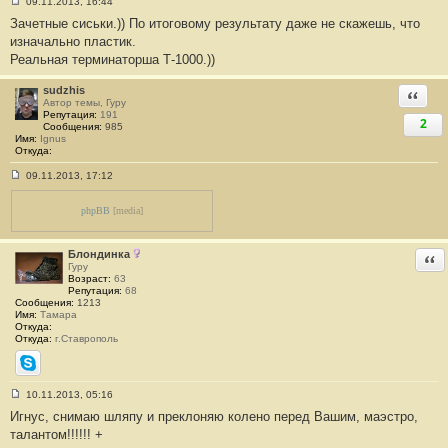
09.11.2013, 16:44
С
Зачетные сиськи.)) По итоговому результату даже не скажешь, что
о
о
изначально пластик.
б
Реальная терминаторша Т-1000.))
щ
е
н
sudzhis
Ответи
и
Автор темы, Гуру
е
Репутация:
191
#
2
Сообщения:
985
1
Имя:
Ignus
3
Откуда:
4
09.11.2013, 17:12
С
о
о
phpBB
[media]
б
щ
е
Блондинка
Отв
н
Гуру
и
Возраст:
63
е
Репутация:
68
#
Сообщения:
1213
1
Имя:
Тамара
3
Откуда:
5
Откуда:
г.Ставрополь
Skype
10.11.2013, 05:16
С
Игнус, снимаю шляпу и преклоняю колено перед Вашим, маэстро,
о
о
талантом!!!!!! +
б