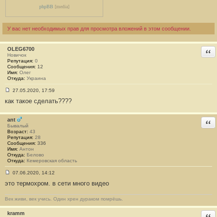
е
phpBB
[media]
#
1
У вас нет необходимых прав для просмотра вложений в этом сообщении.
OLEG6700
Отв
Новичок
Репутация:
0
Сообщения:
12
Имя:
Олег
Откуда:
Украина
27.05.2020, 17:59
С
как такое сделать????
о
о
б
щ
ant
Отв
е
Бывалый
н
Возраст:
43
и
Репутация:
28
е
Сообщения:
336
#
Имя:
Антон
2
Откуда:
Белово
Откуда:
Кемеровская область
07.06.2020, 14:12
С
это термохром. в сети много видео
о
о
б
Век живи, век учись. Один хрен дураком помрёшь.
щ
е
н
kramm
Отв