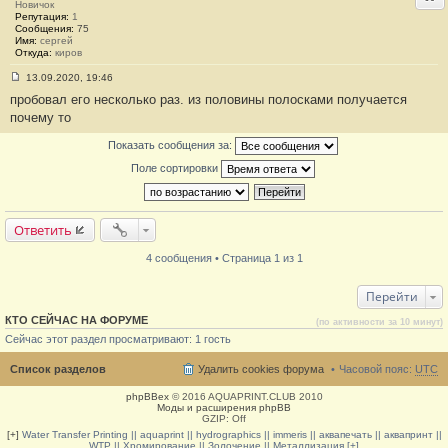
и
Новичок
е
Репутация:
1
#
Сообщения:
75
3
Имя:
сергей
Откуда:
киров
13.09.2020, 19:46
С
пробовал его несколько раз. из половины полосками получается
о
о
почему то
б
щ
Показать сообщения за:
е
н
Поле сортировки
и
е
#
4
Ответить
4 сообщения • Страница 1 из 1
Перейти
КТО СЕЙЧАС НА ФОРУМЕ
(по активности за 10 минут)
Сейчас этот раздел просматривают: 1 гость
Список разделов
Удалить cookies форума
Часовой пояс:
UTC
phpBBex
© 2016 AQUAPRINT.CLUB 2010
Моды и расширения phpBB
GZIP: Off
[+]
Water Transfer Printing || aquaprint || hydrographics || immeris || аквапечать || аквапринт ||
WTP || Хромирование || Золочение || Металлизация [+]