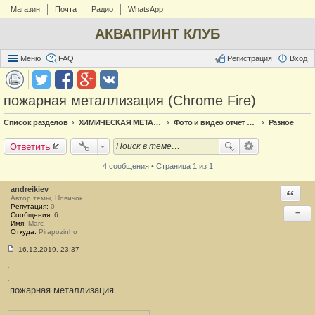
Магазин
Почта
Радио
WhatsApp
АКВАПРИНТ КЛУБ
Меню
FAQ
Регистрация
Вход
пожарная металлизация (Chrome Fire)
Список разделов
ХИМИЧЕСКАЯ МЕТАЛЛИЗАЦИЯ
Фото и видео отчёт по металлизации
Разное
Ответить
4 сообщения • Страница 1 из 1
andreikiev
Ответи
Автор темы, Новичок
Репутация:
0
−
Сообщения:
6
Имя:
Marc
Откуда:
Pirapozinho
16.12.2019, 23:37
С
.
о
о
.
б
.пожарная металлизация
щ
е
н
и