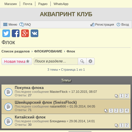
Магазин
Почта
Радио
WhatsApp
АКВАПРИНТ КЛУБ
Меню
FAQ
Регистрация
Вход
Флок
Список разделов
ФЛОКИРОВАНИЕ
Флок
Новая тема
3 темы • Страница 1 из 1
Темы
Покупка флока
Последнее сообщение
MasterFlock
«
17.10.2015, 08:07
Ответы:
27
1
2
Швейцарский флок (SwissFlock)
Последнее сообщение
nataniel666
«
01.09.2014, 04:05
Ответы:
71
1
2
3
4
Китайский флок
Последнее сообщение
Блондинка
«
29.06.2014, 14:01
Ответы:
30
1
2