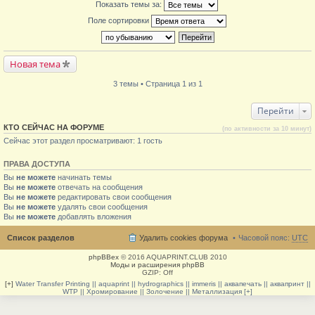
Показать темы за:
Поле сортировки
Новая тема
3 темы • Страница 1 из 1
Перейти
КТО СЕЙЧАС НА ФОРУМЕ
(по активности за 10 минут)
Сейчас этот раздел просматривают: 1 гость
ПРАВА ДОСТУПА
Вы
не можете
начинать темы
Вы
не можете
отвечать на сообщения
Вы
не можете
редактировать свои сообщения
Вы
не можете
удалять свои сообщения
Вы
не можете
добавлять вложения
Список разделов
Удалить cookies форума
Часовой пояс:
UTC
phpBBex
© 2016 AQUAPRINT.CLUB 2010
Моды и расширения phpBB
GZIP: Off
[+]
Water Transfer Printing || aquaprint || hydrographics || immeris || аквапечать || аквапринт ||
WTP || Хромирование || Золочение || Металлизация [+]