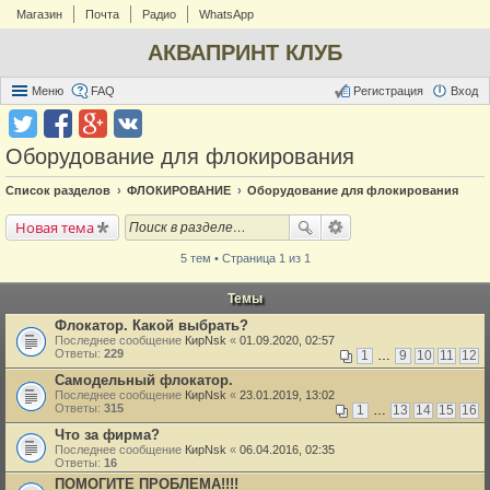
Магазин
Почта
Радио
WhatsApp
АКВАПРИНТ КЛУБ
Меню
FAQ
Регистрация
Вход
Оборудование для флокирования
Список разделов
ФЛОКИРОВАНИЕ
Оборудование для флокирования
Новая тема
5 тем • Страница 1 из 1
Темы
Флокатор. Какой выбрать?
Последнее сообщение
КирNsk
«
01.09.2020, 02:57
Ответы:
229
1
…
9
10
11
12
Самодельный флокатор.
Последнее сообщение
КирNsk
«
23.01.2019, 13:02
Ответы:
315
1
…
13
14
15
16
Что за фирма?
Последнее сообщение
КирNsk
«
06.04.2016, 02:35
Ответы:
16
ПОМОГИТЕ ПРОБЛЕМА!!!!