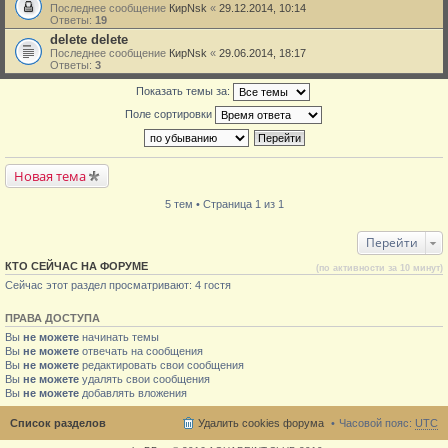
Последнее сообщение
КирNsk
«
29.12.2014, 10:14
Ответы:
19
delete delete
Последнее сообщение
КирNsk
«
29.06.2014, 18:17
Ответы:
3
Показать темы за:
Поле сортировки
Новая тема
5 тем • Страница 1 из 1
Перейти
КТО СЕЙЧАС НА ФОРУМЕ
(по активности за 10 минут)
Сейчас этот раздел просматривают: 4 гостя
ПРАВА ДОСТУПА
Вы
не можете
начинать темы
Вы
не можете
отвечать на сообщения
Вы
не можете
редактировать свои сообщения
Вы
не можете
удалять свои сообщения
Вы
не можете
добавлять вложения
Список разделов
Удалить cookies форума
Часовой пояс:
UTC